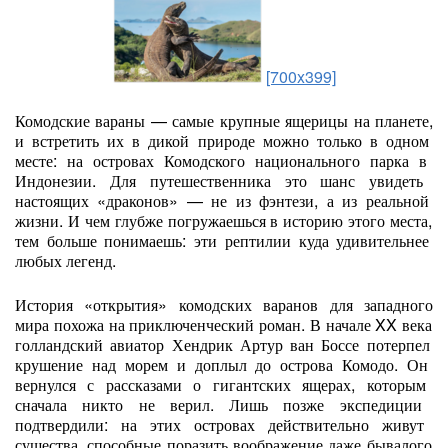
[700x399]
Комодские
вараны
— самые
крупные
ящерицы
на
планете,
и
встретить
их
в
дикой
природе
можно
только
в
одном
месте:
на
островах
Комодского
национального
парка
в
Индонезии.
Для
путешественника
это
шанс
увидеть
настоящих
«драконов»
— не
из
фэнтези,
а
из
реальной
жизни.
И
чем
глубже
погружаешься
в
историю
этого
места,
тем
больше
понимаешь:
эти
рептилии
куда
удивительнее
любых
легенд.
История
«открытия»
комодских
варанов
для
западного
мира
похожа
на
приключенческий
роман.
В
начале
XX
века
голландский
авиатор
Хендрик
Артур
ван
Боссе
потерпел
крушение
над
морем
и
доплыл
до
острова
Комодо.
Он
вернулся
с
рассказами
о
гигантских
ящерах,
которым
сначала
никто
не
верил.
Лишь
позже
экспедиции
подтвердили:
на
этих
островах
действительно
живут
существа,
способные
поразить
воображение
даже
бывалого