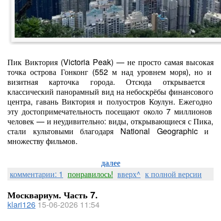
Пик
Виктория
(Victoria
Peak)
— не
просто
самая
высокая
точка
острова
Гонконг
(552
м
над
уровнем
моря),
но
и
визитная
карточка
города.
Отсюда
открывается
классический
панорамный
вид
на
небоскрёбы
финансового
центра,
гавань
Виктория
и
полуостров
Коулун.
Ежегодно
эту
достопримечательность
посещают
около
7
миллионов
человек
— и
неудивительно:
виды,
открывающиеся
с
Пика,
стали
культовыми
благодаря
National
Geographic
и
множеству
фильмов.
далее
комментарии: 1
понравилось!
вверх^
к полной версии
Москвариум. Часть 7.
klari126
15-06-2026 11:54