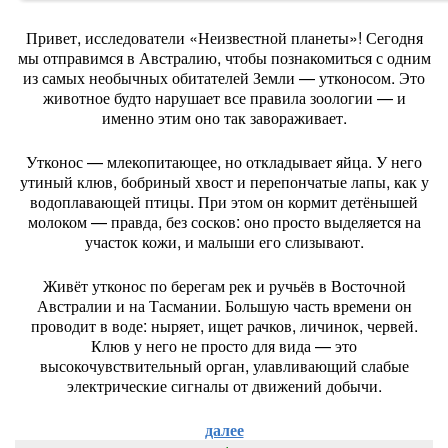
Привет,
исследователи
«Неизвестной
планеты»!
Сегодня
мы
отправимся
в
Австралию,
чтобы
познакомиться
с
одним
из
самых
необычных
обитателей
Земли
— утконосом.
Это
животное
будто
нарушает
все
правила
зоологии
— и
именно
этим
оно
так
завораживает.
Утконос
— млекопитающее,
но
откладывает
яйца.
У
него
утиный
клюв,
бобриный
хвост
и
перепончатые
лапы,
как
у
водоплавающей
птицы.
При
этом
он
кормит
детёнышей
молоком
— правда,
без
сосков:
оно
просто
выделяется
на
участок
кожи,
и
малыши
его
слизывают.
Живёт
утконос
по
берегам
рек
и
ручьёв
в
Восточной
Австралии
и
на
Тасмании.
Большую
часть
времени
он
проводит
в
воде:
ныряет,
ищет
рачков,
личинок,
червей.
Клюв
у
него
не
просто
для
вида
— это
высокочувствительный
орган,
улавливающий
слабые
электрические
сигналы
от
движений
добычи.
далее