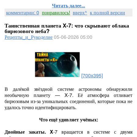
Читать далее...
комментарии: 0
понравилось!
вверх^
к полной версии
Таинственная планета X‑7: что скрывают облака
бирюзового неба?
Рецепты_и_Рукоделие
05-06-2026 05:00
[700x395]
В далёкой звёздной системе астрономы обнаружили
необычную планету — X‑7. Её атмосфера отливает
бирюзовым из‑за уникальных соединений, которые пока не
удалось точно идентифицировать.
Что ещё удивляет учёных:
Двойные закаты. X
‑7 вращается в системе с двумя