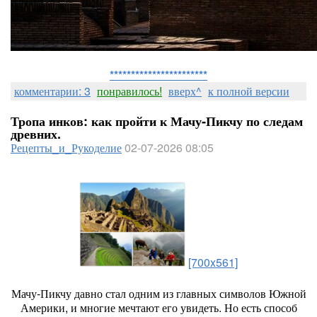
***********************
комментарии: 3
понравилось!
вверх^
к полной версии
Тропа инков: как пройти к Мачу‑Пикчу по следам
древних.
Рецепты_и_Рукоделие
02-07-2026 08:05
[700x561]
Мачу‑Пикчу
давно
стал
одним
из
главных
символов
Южной
Америки,
и
многие
мечтают
его
увидеть.
Но
есть
способ