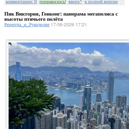
комментарии: 0
понравилось!
вверх^
к полной версии
Пик Виктория, Гонконг: панорама мегаполиса с
высоты птичьего полёта
Рецепты_и_Рукоделие
17-06-2026 17:21