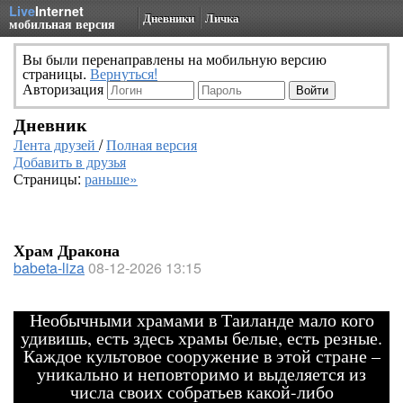
Live
Internet
Дневники
Личка
мобильная версия
Вы были перенаправлены на мобильную версию
страницы.
Вернуться!
Авторизация
Дневник
Лента друзей
/
Полная версия
Добавить в друзья
Страницы:
раньше»
Храм Дракона
babeta-liza
08-12-2026 13:15
Необычными храмами в Таиланде мало кого
удивишь, есть здесь храмы белые, есть резные.
Каждое культовое сооружение в этой стране –
уникально и неповторимо и выделяется из
числа своих собратьев какой-либо