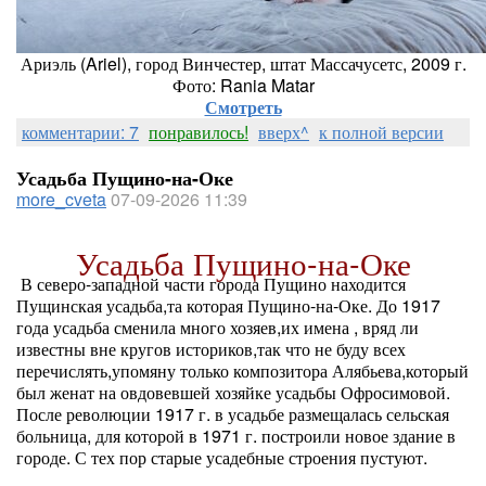
Ариэль (Ariel), город Винчестер, штат Массачусетс, 2009 г.
Фото: Rania Matar
Смотреть
комментарии: 7
понравилось!
вверх^
к полной версии
Усадьба Пущино-на-Оке
more_cveta
07-09-2026 11:39
Усадьба Пущино-на-Оке
В северо-западной части города Пущино находится
Пущинская усадьба,та которая Пущино-на-Оке. До 1917
года усадьба сменила много хозяев,их имена , вряд ли
известны вне кругов историков,так что не буду всех
перечислять,упомяну только композитора Алябьева,который
был женат на овдовевшей хозяйке усадьбы Офросимовой.
После революции 1917 г. в усадьбе размещалась сельская
больница, для которой в 1971 г. построили новое здание в
городе. С тех пор старые усадебные строения пустуют.