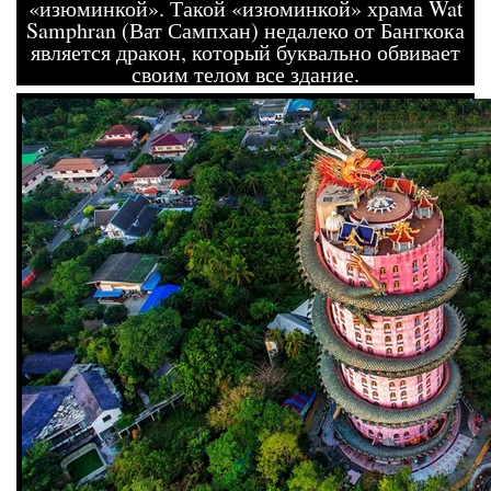
«изюминкой». Такой «изюминкой» храма Wat
Samphran (Ват Сампхан) недалеко от Бангкока
является дракон, который буквально обвивает
своим телом все здание.