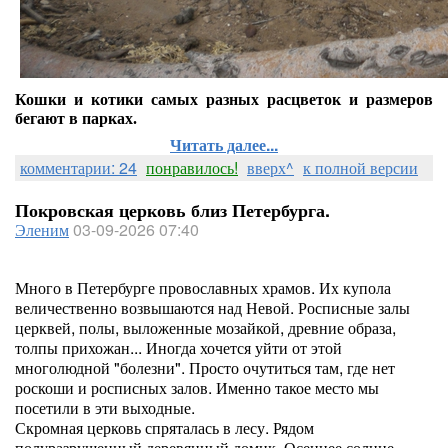
Кошки и котики самых разных расцветок и размеров
бегают в парках.
Читать далее...
комментарии: 24
понравилось!
вверх^
к полной версии
Покровская церковь близ Петербурга.
Эленим
03-09-2026 07:40
Много в Петербурге провославных храмов. Их купола
величественно возвышаются над Невой. Росписные залы
церквей, полы, выложенные мозайкой, древние образа,
толпы прихожан... Иногда хочется уйти от этой
многолюдной "болезни". Просто очутиться там, где нет
роскоши и росписных залов. Именно такое место мы
посетили в эти выходные.
Скромная церковь спряталась в лесу. Рядом
полуразрушенный деревянный домик. Осеннее солнце.