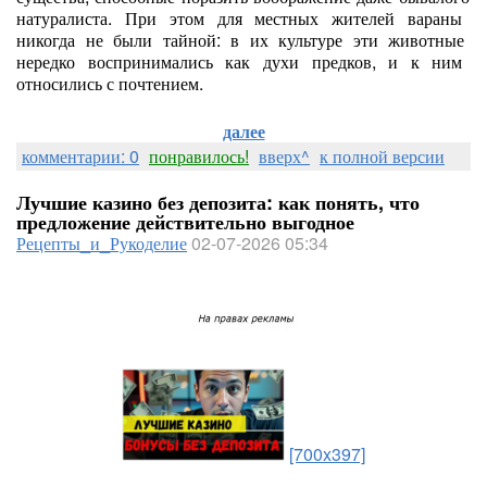
натуралиста.
При
этом
для
местных
жителей
вараны
никогда
не
были
тайной:
в
их
культуре
эти
животные
нередко
воспринимались
как
духи
предков,
и
к
ним
относились
с
почтением.
далее
комментарии: 0
понравилось!
вверх^
к полной версии
Лучшие казино без депозита: как понять, что
предложение действительно выгодное
Рецепты_и_Рукоделие
02-07-2026 05:34
[700x397]