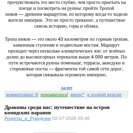
прочувствовать
это
место
глубже,
чем
просто
приехать
на
поезде
и
посмотреть
на
руины:
пройти
Тропой
инков
— древним
маршрутом,
по
которому
когда‑то
ходили
жители
империи.
Это
не
просто
треккинг,
а
путешествие
сквозь
историю,
горы
и
облака.
Тропа
инков
— это
около
43
километров
по
горным
тропам,
каменным
ступеням
и
подвесным
мостам.
Маршрут
проходит
через
несколько
климатических
зон:
от
зелёных
долин
до
высокогорных
перевалов
выше
4
000
метров.
По
пути
встречаются
руины
поменьше,
террасы,
акведуки
и
сторожевые
посты
— фрагменты
той
самой
сети
дорог,
которая
связывала
огромную
империю.
далее
комментарии: 0
понравилось!
вверх^
к полной версии
Драконы среди нас: путешествие на остров
комодских варанов
Рецепты_и_Рукоделие
02-07-2026 05:46