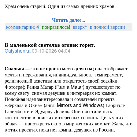
Храм очень старый. Один из самых древних храмов.
Читать далее...
комментарии: 4
понравилось!
вверх^
к полной версии
В маленькой светелке огонек горит.
Galyshenka
09-10-2026 04:04
Спальня — это не просто место для сна;
она отображает
мечты и переживания, индивидуальность, темперамент,
религиозный аскетизм или открытость своей хозяйки.
Фотограф Рания Матар (Rania Matar) путешествует по
всему свету, снимая девушек в интерьерах их комнат.
Подобная идея заинтересовала и создателей проекта
«Зеркала и Окна» (англ. Mirrors and Windows) Габриэле
Галимберти и Эдуарду Делиль. Они посетили пять
континентов в поисках интересных героинь. Цель у них
общая — приоткрыть окно в мир женских комнат. Жаль, что
в этих проектах пока нет комнат девушек из России.