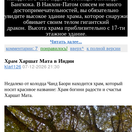
Бангкока. В Накхон-Патом совсем не много
достопримечательностей, вы обязательно
увидите высокое здание храма, которое снаружи
обвивает своим телом гигантский
дракон. Высота храма приблизительно с 17-ти
этажное здание.
Читать далее...
комментарии: 7
понравилось!
вверх^
к полной версии
Храм Харшат Мата в Индии
klari126
07-12-2026 21:30
Недалеко от колодца Чанд Баори находится храм, который
носит красивое название: Храм богини радости и счастья
Харшат Мата.