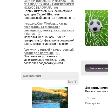
СЕРГЕЙ ШМОТЬЕВ И ФОРЭС — 15
ЛЕТ ПОДДЕРЖКИ КАМНЕРЕЗНОГО
ИСКУССТВА УРАЛА
-
(0)
Сергей Шмотьев: бизнес на службе
культуры Сергей Шмотьев,
генеральный директор промышлен...
Февраль/Снег/Любовь... Как не
превратить 14 февраля в
очередной «день сурка» с уроками
и бытом
-
(0)
Февраль/Снег/Любовь... Как не
превратить 14 февраля в очередной
«день сурка» с уроками и бытом ...
Где купить мягкий и качественный
ротанг для плетения
-
(0)
Плетение из ротанга – это
увлекательное хобби, которое
позволяет создавать уникал...
Комментироват
Фотоальбом
-
Все (1)
Добавить комм
Введите свое имя и
Регистрация