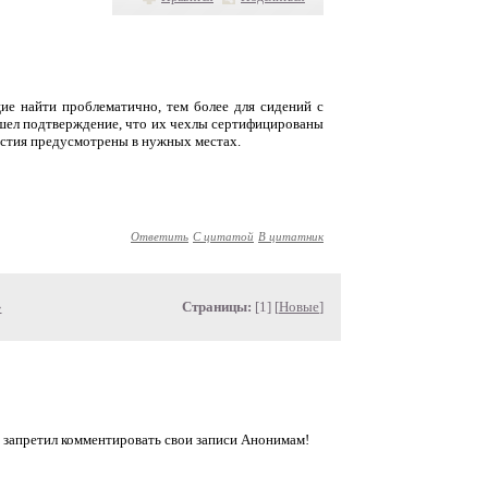
щие найти проблематично, тем более для сидений с
нашел подтверждение, что их чехлы сертифицированы
ерстия предусмотрены в нужных местах.
Ответить
С цитатой
В цитатник
»
Страницы:
[1] [
Новые
]
 запретил комментировать свои записи Анонимам!