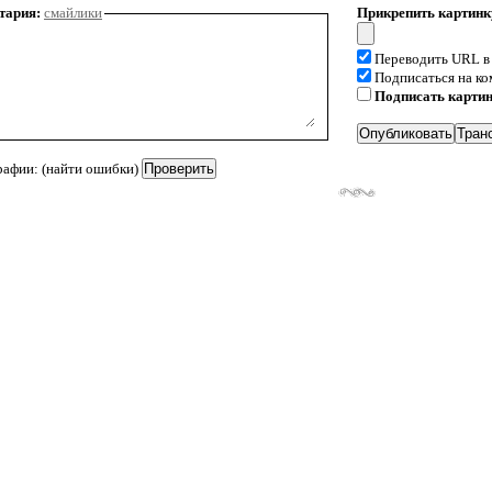
тария:
смайлики
Прикрепить картинк
Переводить URL в
Подписаться на к
Подписать карти
рафии: (найти ошибки)