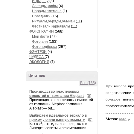
Игры,шоу
(3)
Легенды,мифы
(4)
Народы,племена
(1)
Праздники
(16)
Ритуалы,обряды,обычаи
(11)
Фестивали,карнавалы
(11)
ФОТОГРАФИИ
(568)
Мои фото
(77)
Фото дня
(183)
Фотоподборки
(297)
ФЭНТЕЗИ
(4)
ЧУДЕСА
(7)
ЭКОЛОГИЯ
(7)
Цитатник
-
Все (165)
При выборе про
Производство пластиковых
сопротивление 
емкостей от компании Aleplast
-
(0)
большое значе
Производство пластиковых емкостей
от компании Aleplast Компания
профессионалам
Aleplast — од...
Выбираем идеальное зеркало в
Метки:
авто
прихожую или ванную комнату
-
(0)
Как выбрать идеальное зеркало в
Липецке: советы и рекомендации ...