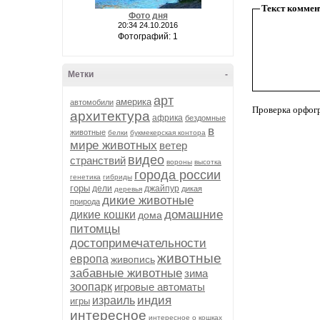
Текст коммен
Фото дня
20:34 24.10.2016
Фотографий: 1
Метки
-
арт
америка
автомобили
Проверка орфог
архитектура
африка
бездомные
в
животные
белки
букмекерская контора
мире животных
ветер
видео
странствий
вороны
высотка
города россии
генетика
гибриды
горы
дели
джайпур
дикая
деревья
дикие животные
природа
домашние
дикие кошки
дома
питомцы
достопримечательности
животные
европа
живопись
забавные животные
зима
зоопарк
игровые автоматы
индия
израиль
игры
интересное
интересное о кошках