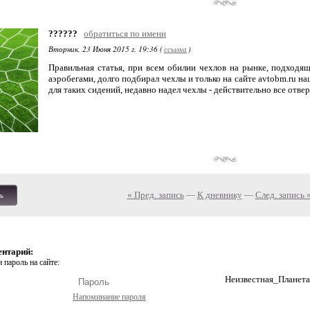
??????
обратиться по имени
Вторник, 23 Июня 2015 г. 19:36 (
ссылка
)
Правильная статья, при всем обилии чехлов на рынке, подходя
аэробегами, долго подбирал чехлы и только на сайте avtobm.ru 
для таких сидений, недавно надел чехлы - действительно все отв
« Пред. запись
—
К дневнику
—
След. запись 
ь
ентарий:
 пароль на сайте:
Неизвестная_Планета
Напоминание пароля