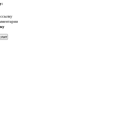
у:
 ссылку
омментарии
нку