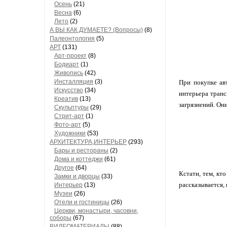
Осень
(21)
Весна
(6)
Лето
(2)
А ВЫ КАК ДУМАЕТЕ? (Вопросы)
(8)
Палеонтология
(5)
АРТ
(131)
Арт-проект
(8)
Бодиарт
(1)
Живопись
(42)
Инсталляция
(3)
При покупке ав
Искусство
(34)
интерьера транс
Креатив
(13)
загрязнений. Он
Скульптуры
(29)
Стрит-арт
(1)
Фото-арт
(5)
Художники
(53)
АРХИТЕКТУРА,ИНТЕРЬЕР
(293)
Бары и рестораны
(2)
Дома и коттеджи
(61)
Другое
(64)
Кстати, тем, кт
Замки и дворцы
(33)
рассказывается,
Интерьер
(13)
Музеи
(26)
Отели и гостиницы
(26)
Церкви, монастыри, часовни,
соборы
(67)
ВИДЕОМАТЕРИАЛЫ
(88)