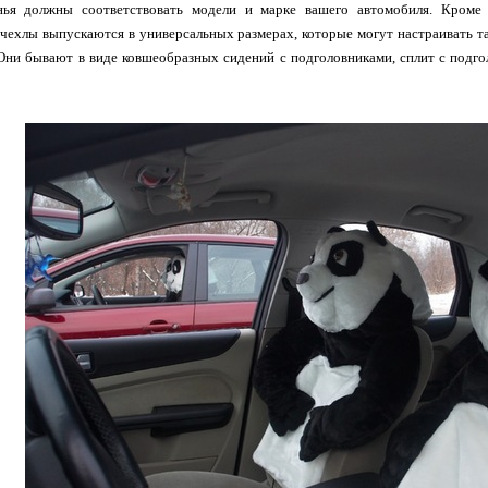
ья должны соответствовать модели и марке вашего автомобиля. Кроме 
чехлы выпускаются в универсальных размерах, которые могут настраивать т
ни бывают в виде ковшеобразных сидений с подголовниками, сплит с подгол