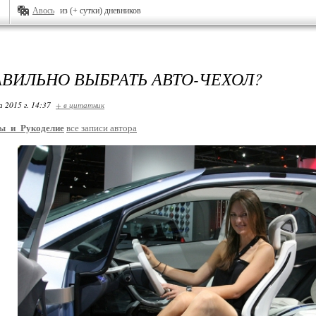
Авось
из (+ сутки) дневников
АВИЛЬНО ВЫБРАТЬ АВТО-ЧЕХОЛ?
 2015 г. 14:37
+ в цитатник
ы_и_Рукоделие
все записи автора