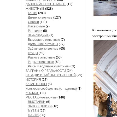
ДАВНО ЗАБЫТОЕ СТАРОЕ
(12)
ЖИВОТНЫЕ
(828)
Кошки
(283)
Дикие животные
(127)
Собаки
(111)
Насекомые
(9)
К сожалению, в 
Рептилии
(5)
Земноводные
(1)
электронный бил
Вымершие животные
(7)
Домашние питомцы
(97)
Забавные животные
(65)
Птицы
(69)
Разные животные
(55)
Редкие животные
(63)
Рыбы и водяные животные
(69)
ЗА ГРАНЬЮ РЕАЛЬНОСТИ
(24)
ЗАГАДКИ И ТАЙНЫ ВСЕЛЕННОЙ
(29)
ИСТОРИЯ
(27)
КАТАСТРОФЫ
(6)
Конкурсы сообщества (от админа)
(1)
КОСМОС
(11)
МЕСТА рукотворные
(146)
ВЫСТАВКИ
(6)
ЗАПОВЕДНИКИ
(10)
МУЗЕИ
(22)
ПАРКИ
(56)