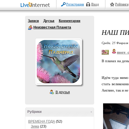
Регистрация
Вход
Рейтинги
Записи
Друзья
Комментарии
Неизвестная Планета
НАШ ПИ
Среда, 25 Февраля 
more_c
В планах на ден
Идём туда мимо 
стать великокня
Англию, так и н
В друзья
Рубрики
-
ВРЕМЕНА ГОДА
(52)
Зима
(23)