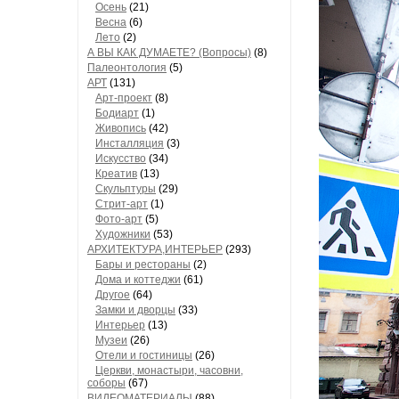
Осень
(21)
Весна
(6)
Лето
(2)
А ВЫ КАК ДУМАЕТЕ? (Вопросы)
(8)
Палеонтология
(5)
АРТ
(131)
Арт-проект
(8)
Бодиарт
(1)
Живопись
(42)
Инсталляция
(3)
Искусство
(34)
Креатив
(13)
Скульптуры
(29)
Стрит-арт
(1)
Фото-арт
(5)
Художники
(53)
АРХИТЕКТУРА,ИНТЕРЬЕР
(293)
Бары и рестораны
(2)
Дома и коттеджи
(61)
Другое
(64)
Замки и дворцы
(33)
Интерьер
(13)
Музеи
(26)
Отели и гостиницы
(26)
Церкви, монастыри, часовни,
соборы
(67)
ВИДЕОМАТЕРИАЛЫ
(88)