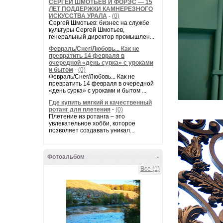
СЕРГЕЙ ШМОТЬЕВ И ФОРЭС — 15
ЛЕТ ПОДДЕРЖКИ КАМНЕРЕЗНОГО
ИСКУССТВА УРАЛА
-
(0)
Сергей Шмотьев: бизнес на службе
культуры Сергей Шмотьев,
генеральный директор промышлен...
Февраль/Снег/Любовь... Как не
превратить 14 февраля в
очередной «день сурка» с уроками
и бытом
-
(0)
Февраль/Снег/Любовь... Как не
превратить 14 февраля в очередной
«день сурка» с уроками и бытом ...
Где купить мягкий и качественный
ротанг для плетения
-
(0)
Плетение из ротанга – это
увлекательное хобби, которое
позволяет создавать уникал...
Фотоальбом
-
Все (1)