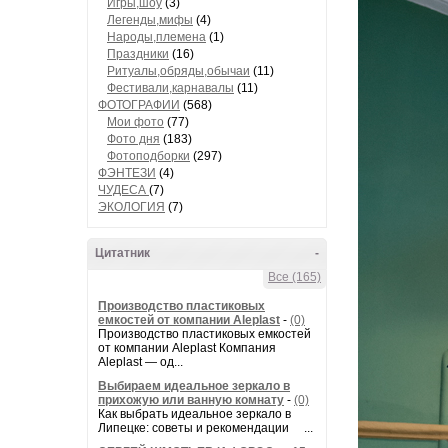
Игры,шоу
(3)
Легенды,мифы
(4)
Народы,племена
(1)
Праздники
(16)
Ритуалы,обряды,обычаи
(11)
Фестивали,карнавалы
(11)
ФОТОГРАФИИ
(568)
Мои фото
(77)
Фото дня
(183)
Фотоподборки
(297)
ФЭНТЕЗИ
(4)
ЧУДЕСА
(7)
ЭКОЛОГИЯ
(7)
Цитатник
-
Все (165)
Производство пластиковых
емкостей от компании Aleplast
-
(0)
Производство пластиковых емкостей
от компании Aleplast Компания
Aleplast — од...
Выбираем идеальное зеркало в
прихожую или ванную комнату
-
(0)
Как выбрать идеальное зеркало в
Липецке: советы и рекомендации ...