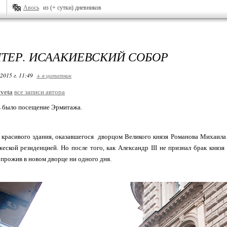
Авось
из (+ сутки) дневников
ТЕР. ИСААКИЕВСКИЙ СОБОР
2015 г. 11:49
+ в цитатник
veta
все записи автора
ь было посещение Эрмитажа.
красивого здания, оказавшегося дворцом Великого князя Романова Михаила
жеской резиденцией. Но после того, как Александр III не признал брак кня
е прожив в новом дворце ни одного дня.