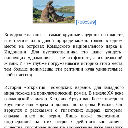
[700x399]
Комодские
вараны
— самые
крупные
ящерицы
на
планете,
и
встретить
их
в
дикой
природе
можно
только
в
одном
месте:
на
островах
Комодского
национального
парка
в
Индонезии.
Для
путешественника
это
шанс
увидеть
настоящих
«драконов»
— не
из
фэнтези,
а
из
реальной
жизни.
И
чем
глубже
погружаешься
в
историю
этого
места,
тем
больше
понимаешь:
эти
рептилии
куда
удивительнее
любых
легенд.
История
«открытия»
комодских
варанов
для
западного
мира
похожа
на
приключенческий
роман.
В
начале
XX
века
голландский
авиатор
Хендрик
Артур
ван
Боссе
потерпел
крушение
над
морем
и
доплыл
до
острова
Комодо.
Он
вернулся
с
рассказами
о
гигантских
ящерах,
которым
сначала
никто
не
верил.
Лишь
позже
экспедиции
подтвердили:
на
этих
островах
действительно
живут
существа,
способные
поразить
воображение
даже
бывалого