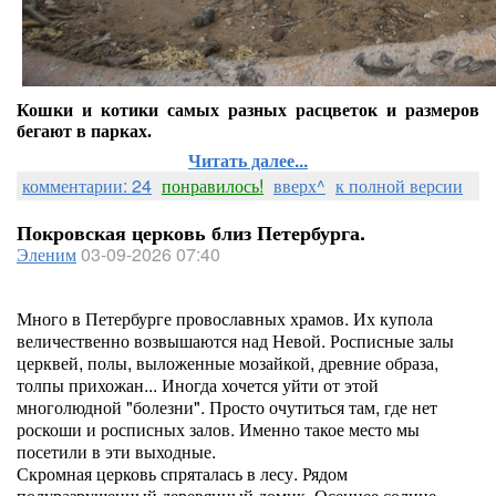
Кошки и котики самых разных расцветок и размеров
бегают в парках.
Читать далее...
комментарии: 24
понравилось!
вверх^
к полной версии
Покровская церковь близ Петербурга.
Эленим
03-09-2026 07:40
Много в Петербурге провославных храмов. Их купола
величественно возвышаются над Невой. Росписные залы
церквей, полы, выложенные мозайкой, древние образа,
толпы прихожан... Иногда хочется уйти от этой
многолюдной "болезни". Просто очутиться там, где нет
роскоши и росписных залов. Именно такое место мы
посетили в эти выходные.
Скромная церковь спряталась в лесу. Рядом
полуразрушенный деревянный домик. Осеннее солнце.