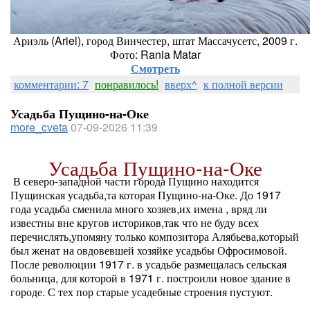
Ариэль (Ariel), город Винчестер, штат Массачусетс, 2009 г.
Фото: Rania Matar
Смотреть
комментарии: 7
понравилось!
вверх^
к полной версии
Усадьба Пущино-на-Оке
more_cveta
07-09-2026 11:39
Усадьба Пущино-на-Оке
В северо-западной части города Пущино находится
Пущинская усадьба,та которая Пущино-на-Оке. До 1917
года усадьба сменила много хозяев,их имена , вряд ли
известны вне кругов историков,так что не буду всех
перечислять,упомяну только композитора Алябьева,который
был женат на овдовевшей хозяйке усадьбы Офросимовой.
После революции 1917 г. в усадьбе размещалась сельская
больница, для которой в 1971 г. построили новое здание в
городе. С тех пор старые усадебные строения пустуют.