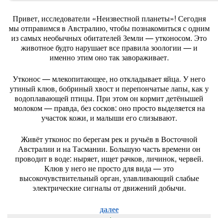
Привет,
исследователи
«Неизвестной
планеты»!
Сегодня
мы
отправимся
в
Австралию,
чтобы
познакомиться
с
одним
из
самых
необычных
обитателей
Земли
— утконосом.
Это
животное
будто
нарушает
все
правила
зоологии
— и
именно
этим
оно
так
завораживает.
Утконос
— млекопитающее,
но
откладывает
яйца.
У
него
утиный
клюв,
бобриный
хвост
и
перепончатые
лапы,
как
у
водоплавающей
птицы.
При
этом
он
кормит
детёнышей
молоком
— правда,
без
сосков:
оно
просто
выделяется
на
участок
кожи,
и
малыши
его
слизывают.
Живёт
утконос
по
берегам
рек
и
ручьёв
в
Восточной
Австралии
и
на
Тасмании.
Большую
часть
времени
он
проводит
в
воде:
ныряет,
ищет
рачков,
личинок,
червей.
Клюв
у
него
не
просто
для
вида
— это
высокочувствительный
орган,
улавливающий
слабые
электрические
сигналы
от
движений
добычи.
далее