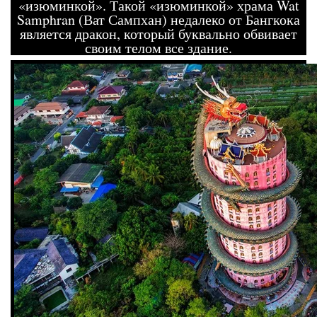
«изюминкой». Такой «изюминкой» храма Wat
Samphran (Ват Сампхан) недалеко от Бангкока
является дракон, который буквально обвивает
своим телом все здание.