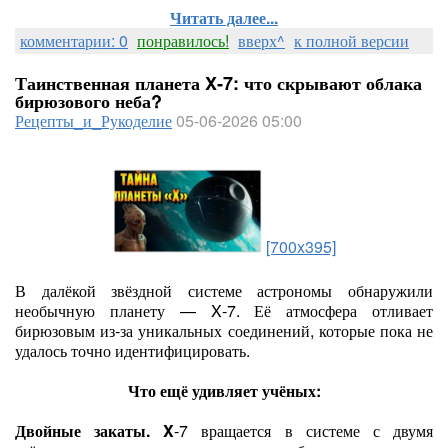
Читать далее...
комментарии: 0
понравилось!
вверх^
к полной версии
Таинственная планета X‑7: что скрывают облака
бирюзового неба?
Рецепты_и_Рукоделие
05-06-2026 05:00
[700x395]
В далёкой звёздной системе астрономы обнаружили
необычную планету — X‑7. Её атмосфера отливает
бирюзовым из‑за уникальных соединений, которые пока не
удалось точно идентифицировать.
Что ещё удивляет учёных:
Двойные закаты. X
‑7 вращается в системе с двумя