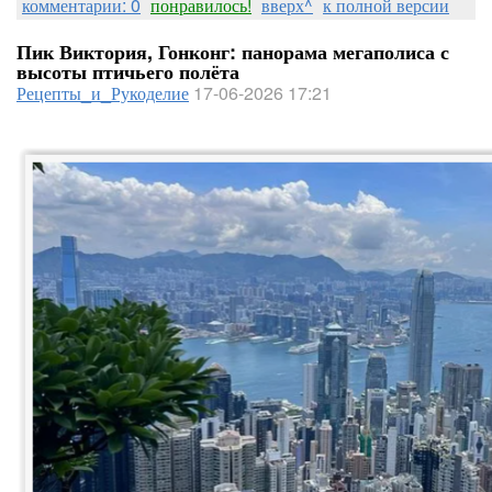
комментарии: 0
понравилось!
вверх^
к полной версии
Пик Виктория, Гонконг: панорама мегаполиса с
высоты птичьего полёта
Рецепты_и_Рукоделие
17-06-2026 17:21