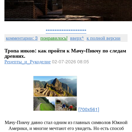
***********************
комментарии: 3
понравилось!
вверх^
к полной версии
Тропа инков: как пройти к Мачу‑Пикчу по следам
древних.
Рецепты_и_Рукоделие
02-07-2026 08:05
[700x561]
Мачу‑Пикчу
давно
стал
одним
из
главных
символов
Южной
Америки,
и
многие
мечтают
его
увидеть.
Но
есть
способ