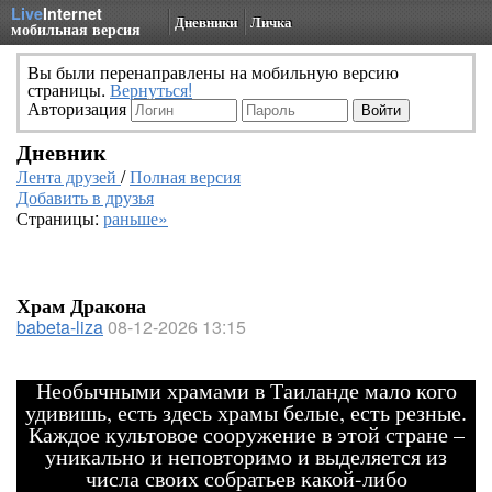
Live
Internet
Дневники
Личка
мобильная версия
Вы были перенаправлены на мобильную версию
страницы.
Вернуться!
Авторизация
Дневник
Лента друзей
/
Полная версия
Добавить в друзья
Страницы:
раньше»
Храм Дракона
babeta-liza
08-12-2026 13:15
Необычными храмами в Таиланде мало кого
удивишь, есть здесь храмы белые, есть резные.
Каждое культовое сооружение в этой стране –
уникально и неповторимо и выделяется из
числа своих собратьев какой-либо