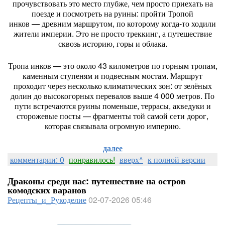
прочувствовать
это
место
глубже,
чем
просто
приехать
на
поезде
и
посмотреть
на
руины:
пройти
Тропой
инков
— древним
маршрутом,
по
которому
когда‑то
ходили
жители
империи.
Это
не
просто
треккинг,
а
путешествие
сквозь
историю,
горы
и
облака.
Тропа
инков
— это
около
43
километров
по
горным
тропам,
каменным
ступеням
и
подвесным
мостам.
Маршрут
проходит
через
несколько
климатических
зон:
от
зелёных
долин
до
высокогорных
перевалов
выше
4
000
метров.
По
пути
встречаются
руины
поменьше,
террасы,
акведуки
и
сторожевые
посты
— фрагменты
той
самой
сети
дорог,
которая
связывала
огромную
империю.
далее
комментарии: 0
понравилось!
вверх^
к полной версии
Драконы среди нас: путешествие на остров
комодских варанов
Рецепты_и_Рукоделие
02-07-2026 05:46