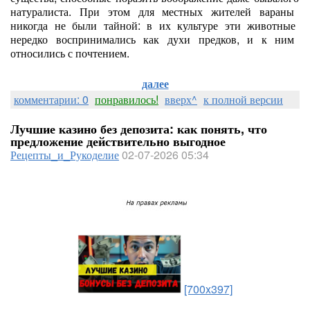
натуралиста.
При
этом
для
местных
жителей
вараны
никогда
не
были
тайной:
в
их
культуре
эти
животные
нередко
воспринимались
как
духи
предков,
и
к
ним
относились
с
почтением.
далее
комментарии: 0
понравилось!
вверх^
к полной версии
Лучшие казино без депозита: как понять, что
предложение действительно выгодное
Рецепты_и_Рукоделие
02-07-2026 05:34
[700x397]