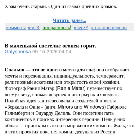
Храм очень старый. Один из самых древних храмов.
Читать далее...
комментарии: 4
понравилось!
вверх^
к полной версии
В маленькой светелке огонек горит.
Galyshenka
09-10-2026 04:04
Спальня — это не просто место для сна;
она отображает
мечты и переживания, индивидуальность, темперамент,
религиозный аскетизм или открытость своей хозяйки.
Фотограф Рания Матар (Rania Matar) путешествует по
всему свету, снимая девушек в интерьерах их комнат.
Подобная идея заинтересовала и создателей проекта
«Зеркала и Окна» (англ. Mirrors and Windows) Габриэле
Галимберти и Эдуарду Делиль. Они посетили пять
континентов в поисках интересных героинь. Цель у них
общая — приоткрыть окно в мир женских комнат. Жаль, что
в этих проектах пока нет комнат девушек из России.