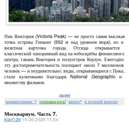
Пик
Виктория
(Victoria
Peak)
— не
просто
самая
высокая
точка
острова
Гонконг
(552
м
над
уровнем
моря),
но
и
визитная
карточка
города.
Отсюда
открывается
классический
панорамный
вид
на
небоскрёбы
финансового
центра,
гавань
Виктория
и
полуостров
Коулун.
Ежегодно
эту
достопримечательность
посещают
около
7
миллионов
человек
— и
неудивительно:
виды,
открывающиеся
с
Пика,
стали
культовыми
благодаря
National
Geographic
и
множеству
фильмов.
далее
комментарии: 1
понравилось!
вверх^
к полной версии
Москвариум. Часть 7.
klari126
15-06-2026 11:54