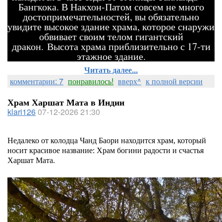
Бангкока. В Накхон-Патом совсем не много
достопримечательностей, вы обязательно
увидите высокое здание храма, которое снаружи
обвивает своим телом гигантский
дракон. Высота храма приблизительно с 17-ти
этажное здание.
Читать далее...
комментарии: 7
понравилось!
вверх^
к полной версии
Храм Харшат Мата в Индии
klari126
07-12-2026 21:30
Недалеко от колодца Чанд Баори находится храм, который
носит красивое название: Храм богини радости и счастья
Харшат Мата.