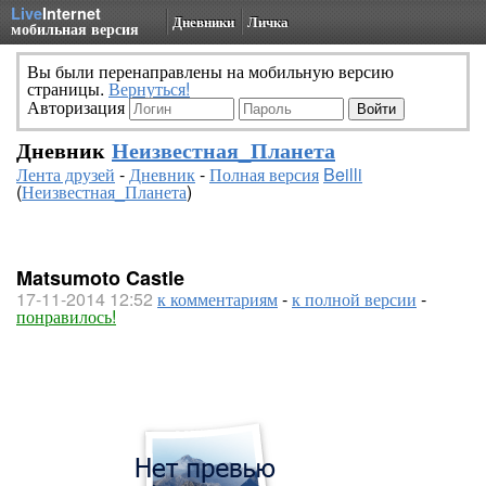
Live
Internet
Дневники
Личка
мобильная версия
Вы были перенаправлены на мобильную версию
страницы.
Вернуться!
Авторизация
Дневник
Неизвестная_Планета
Лента друзей
-
Дневник
-
Полная версия
Beilli
(
Неизвестная_Планета
)
Matsumoto Castle
17-11-2014 12:52
к комментариям
-
к полной версии
-
понравилось!