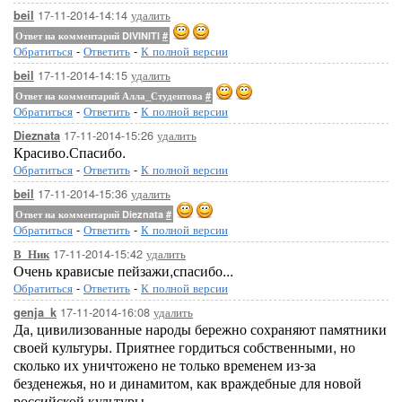
17-11-2014-14:14
удалить
beil
Ответ на комментарий DIVINITI
#
Обратиться
-
Ответить
-
К полной версии
17-11-2014-14:15
удалить
beil
Ответ на комментарий Алла_Студентова
#
Обратиться
-
Ответить
-
К полной версии
17-11-2014-15:26
удалить
Dieznata
Красиво.Спасибо.
Обратиться
-
Ответить
-
К полной версии
17-11-2014-15:36
удалить
beil
Ответ на комментарий Dieznata
#
Обратиться
-
Ответить
-
К полной версии
17-11-2014-15:42
удалить
В_Ник
Очень крависые пейзажи,спасибо...
Обратиться
-
Ответить
-
К полной версии
17-11-2014-16:08
удалить
genja_k
Да, цивилизованные народы бережно сохраняют памятники
своей культуры. Приятнее гордиться собственными, но
сколько их уничтожено не только временем из-за
безденежья, но и динамитом, как враждебные для новой
российской культуры.