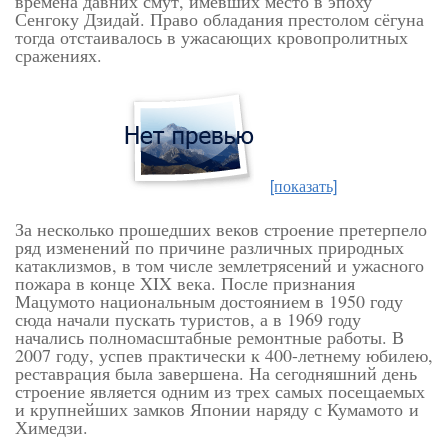
времена давних смут, имевших место в эпоху
Сенгоку Дзидай. П
раво обладания престолом сёгуна
тогда отстаивалось в ужасающих кровопролитных
сражениях.
[показать]
За несколько прошедших веков строение претерпело
ряд изменений по причине различных природных
катаклизмов, в том числе землетрясений и ужасного
пожара в конце XIX века. После признания
Мацумото национальным достоянием в 1950 году
сюда начали пускать туристов, а в 1969 году
начались полномасштабные ремонтные работы. В
2007 году, успев практически к 400-летнему юбилею,
реставрация была завершена. На сегодняшний день
строение является одним из трех самых посещаемых
и крупнейших замков Японии наряду с Кумамото
и
Химедзи.