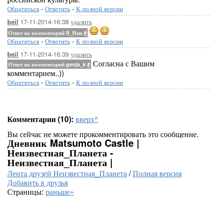
Обратиться
-
Ответить
-
К полной версии
17-11-2014-16:38
удалить
beil
Ответ на комментарий В_Ник
#
Обратиться
-
Ответить
-
К полной версии
17-11-2014-16:39
удалить
beil
Согласна с Вашим
Ответ на комментарий genja_k
#
комментарием..))
Обратиться
-
Ответить
-
К полной версии
Комментарии (10):
вверх^
Вы сейчас не можете прокомментировать это сообщение.
Дневник Matsumoto Castle |
Неизвестная_Планета -
Неизвестная_Планета |
Лента друзей Неизвестная_Планета
/
Полная версия
Добавить в друзья
Страницы:
раньше»