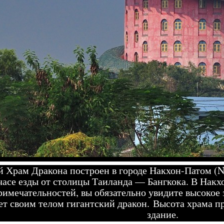
 Храм Дракона построен в городе Накхон-Патом (N
часе езды от столицы Таиланда — Бангкока. В Накх
римечательностей, вы обязательно увидите высокое 
ет своим телом гигантский дракон. Высота храма п
здание.