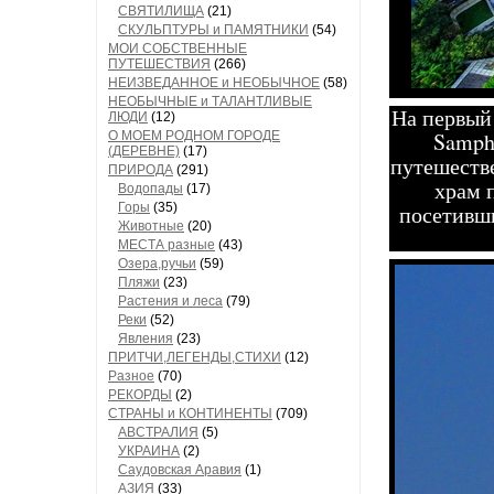
СВЯТИЛИЩА
(21)
СКУЛЬПТУРЫ и ПАМЯТНИКИ
(54)
МОИ СОБСТВЕННЫЕ
ПУТЕШЕСТВИЯ
(266)
НЕИЗВЕДАННОЕ и НЕОБЫЧНОЕ
(58)
НЕОБЫЧНЫЕ и ТАЛАНТЛИВЫЕ
На первый 
ЛЮДИ
(12)
Samph
О МОЕМ РОДНОМ ГОРОДЕ
(ДЕРЕВНЕ)
(17)
путешестве
ПРИРОДА
(291)
храм 
Водопады
(17)
посетивши
Горы
(35)
Животные
(20)
МЕСТА разные
(43)
Озера,ручьи
(59)
Пляжи
(23)
Растения и леса
(79)
Реки
(52)
Явления
(23)
ПРИТЧИ,ЛЕГЕНДЫ,СТИХИ
(12)
Разное
(70)
РЕКОРДЫ
(2)
СТРАНЫ и КОНТИНЕНТЫ
(709)
АВСТРАЛИЯ
(5)
УКРАИНА
(2)
Саудовская Аравия
(1)
АЗИЯ
(33)