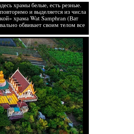
десь храмы белые, есть резные.
еповторимо и выделяется из числа
кой» храма Wat Samphran (Ват
квально обвивает своим телом все