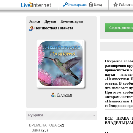
Регистрация
Вход
Рейтинги
Записи
Друзья
Комментарии
Создать дневник
Неизвестная Планета
Открытое
сооб
расширения
кру
прикоснуться
к
науки
— и
подел
«Неизвестная 
ответы.
В
сообщ
что
помогает
лу
При этом сооб
В друзья
авторам,
и
отве
«Неизвестная 
соблюдению
пр
Рубрики
-
ВСЕ
ПРАВА
ВЛАДЕЛЬЦАМ
ВРЕМЕНА ГОДА
(52)
Зима
(23)