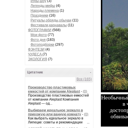
Игры,шоу
(3)
Легенды,мифы
(4)
Народы,племена
(1)
Праздники
(16)
Ритуалы,обряды,обычаи
(11)
Фестивали,карнавалы
(11)
ФОТОГРАФИИ
(568)
Мои фото
(77)
Фото дня
(183)
Фотоподборки
(297)
ФЭНТЕЗИ
(4)
ЧУДЕСА
(7)
ЭКОЛОГИЯ
(7)
Цитатник
-
Все (165)
Производство пластиковых
емкостей от компании Aleplast
-
(0)
Необычный
Производство пластиковых емкостей
от компании Aleplast Компания
в 
Aleplast — од...
достоп
Выбираем идеальное зеркало в
обвива
прихожую или ванную комнату
-
(0)
Как выбрать идеальное зеркало в
Липецке: советы и рекомендации ...