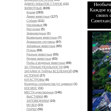
Необычн
ДАВНО ЗАБЫТОЕ СТАРОЕ
(12)
Каждое ку
ЖИВОТНЫЕ
(828)
Кошки
(283)
своих 
Дикие животные
(127)
Сампхан)
Собаки
(111)
Насекомые
(9)
Рептилии
(5)
Земноводные
(1)
Вымершие животные
(7)
Домашние питомцы
(97)
Забавные животные
(65)
Птицы
(69)
Разные животные
(55)
Редкие животные
(63)
Рыбы и водяные животные
(69)
ЗА ГРАНЬЮ РЕАЛЬНОСТИ
(24)
ЗАГАДКИ И ТАЙНЫ ВСЕЛЕННОЙ
(29)
ИСТОРИЯ
(27)
КАТАСТРОФЫ
(6)
Конкурсы сообщества (от админа)
(1)
КОСМОС
(11)
МЕСТА рукотворные
(146)
ВЫСТАВКИ
(6)
ЗАПОВЕДНИКИ
(10)
МУЗЕИ
(22)
ПАРКИ
(56)