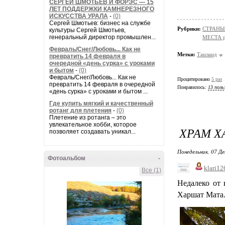
СЕРГЕЙ ШМОТЬЕВ И ФОРЭС — 15
ЛЕТ ПОДДЕРЖКИ КАМНЕРЕЗНОГО
ИСКУССТВА УРАЛА
-
(0)
Сергей Шмотьев: бизнес на службе
Рубрики:
СТРАНЫ
культуры Сергей Шмотьев,
генеральный директор промышлен...
МЕСТА р
Февраль/Снег/Любовь... Как не
Метки:
Таиланд
превратить 14 февраля в
очередной «день сурка» с уроками
и бытом
-
(0)
Февраль/Снег/Любовь... Как не
Процитировано
5 раз
превратить 14 февраля в очередной
Понравилось:
13 поль
«день сурка» с уроками и бытом ...
Где купить мягкий и качественный
ротанг для плетения
-
(0)
Плетение из ротанга – это
увлекательное хобби, которое
ХРАМ Х
позволяет создавать уникал...
Понедельник, 07 Де
Фотоальбом
-
klari12
Все (1)
Недалеко от 
Харшат Мата