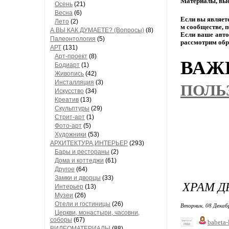
Материалы,
выс
Осень
(21)
Весна
(6)
Если
вы
являет
Лето
(2)
м
сообществе,
п
А ВЫ КАК ДУМАЕТЕ? (Вопросы)
(8)
Если
ваше
авто
Палеонтология
(5)
рассмотрим
обр
АРТ
(131)
Арт-проект
(8)
ВАЖН
Бодиарт
(1)
Живопись
(42)
Инсталляция
(3)
ПОЛЬ
Искусство
(34)
Креатив
(13)
Скульптуры
(29)
Стрит-арт
(1)
Фото-арт
(5)
Художники
(53)
АРХИТЕКТУРА,ИНТЕРЬЕР
(293)
Бары и рестораны
(2)
Дома и коттеджи
(61)
Другое
(64)
Замки и дворцы
(33)
ХРАМ Д
Интерьер
(13)
Музеи
(26)
Отели и гостиницы
(26)
Вторник, 08 Декаб
Церкви, монастыри, часовни,
соборы
(67)
babeta-
ВИДЕОМАТЕРИАЛЫ
(88)