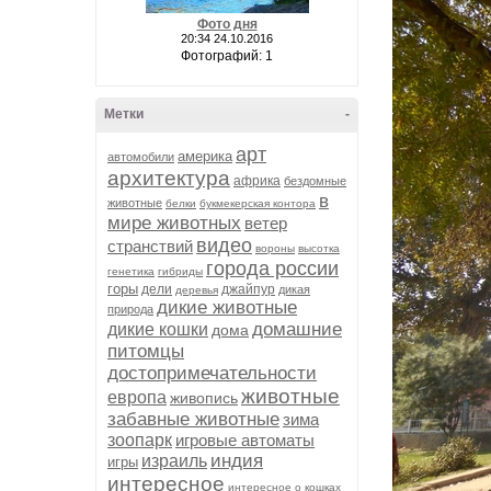
Фото дня
20:34 24.10.2016
Фотографий: 1
Метки
-
арт
америка
автомобили
архитектура
африка
бездомные
в
животные
белки
букмекерская контора
мире животных
ветер
видео
странствий
вороны
высотка
города россии
генетика
гибриды
горы
дели
джайпур
дикая
деревья
дикие животные
природа
домашние
дикие кошки
дома
питомцы
достопримечательности
животные
европа
живопись
забавные животные
зима
зоопарк
игровые автоматы
индия
израиль
игры
интересное
интересное о кошках