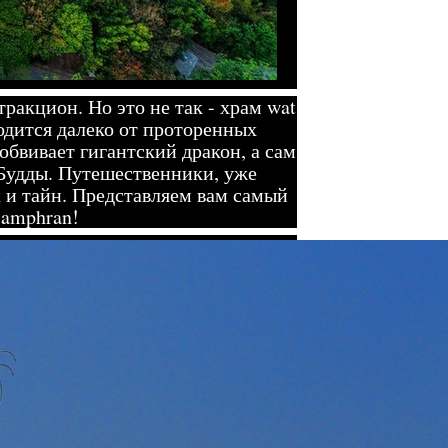
ракцион. Но это не так - храм wat
одится далеко от проторенных
обвивает гигантский дракон, а сам
 Будды. Путешественники, уже
к и тайн. Представляем вам самый
Samphran!