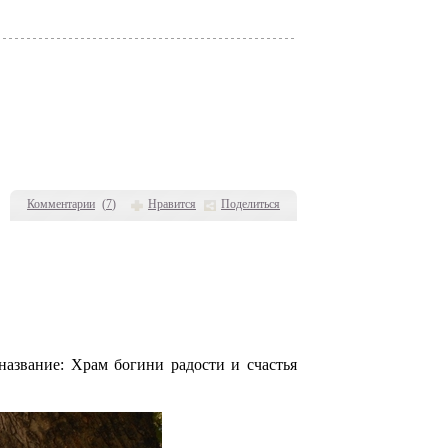
Комментарии
(
7
)
Нравится
Поделиться
название: Храм богини радости и счастья