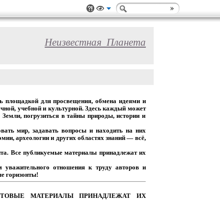
Неизвестная_Планета
ь
площадкой
для
просвещения,
обмена
идеями
и
чной,
учебной
и
культурной.
Здесь
каждый
может
Земли,
погрузиться
в
тайны
природы,
истории
и
вать
мир,
задавать
вопросы
и
находить
на
них
омии,
археологии
и
других
областях
знаний
— всё,
та.
Все
публикуемые
материалы
принадлежат
их
м
уважительного
отношения
к
труду
авторов
и
е горизонты!
ТОВЫЕ
МАТЕРИАЛЫ
ПРИНАДЛЕЖАТ
ИХ