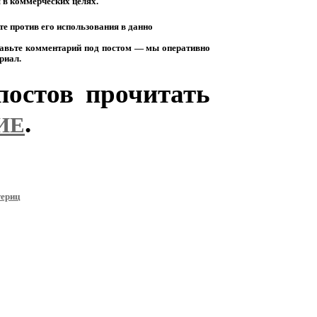
я
в
коммерческих
целях.
те
против
его
использования
в
данно
авьте
комментарий
под
постом
— мы
оперативно
риал.
остов прочитать
.
ИЕ
териц