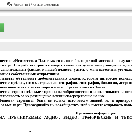
Авось
из (+ сутки) дневников
щество
«Неизвестная
Планета»
создано
с
благородной
миссией
— служит
гозора.
Его
работа
строится
вокруг
ключевых
целей:
информационной,
нау
удивительным
фактам
о
нашей
планете,
узнать
о
малоизвестных
уголках
иться собственными открытиями.
Планета» объединяет
любознательных
людей,
которым
интересно
исследо
естве
публикуются
материалы
о
географии,
этнографии,
биологии,
астрон
чше
понять
устройство
мира
и
многообразие
жизни на Земле.
щество
строго
соблюдает
принципы
добросовестного
использования
контен
тственность
за
их
размещение
лежит
непосредственно на них.
Планета» стремится
быть
не
только
источником
знаний,
но
и
примеро
авовых
норм.
Присоединяйтесь
к
сообществу,
чтобы
вместе
открывать новы
Правовая
информация
НА
ПУБЛИКУЕМЫЕ
АУДИО-,
ВИДЕО-,
ГРАФИЧЕСКИЕ
И
ТЕКС
.