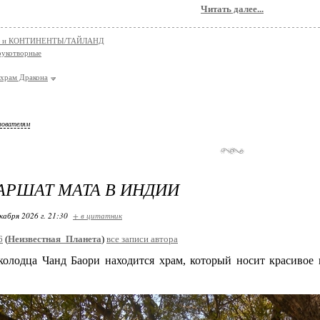
Читать далее...
 и КОНТИНЕНТЫ/ТАЙЛАНД
укотворные
храм Дракона
зователям
АРШАТ МАТА В ИНДИИ
кабря 2026 г. 21:30
+ в цитатник
6
(
Неизвестная_Планета
)
все записи автора
колодца Чанд Баори находится храм, который носит красивое 
.