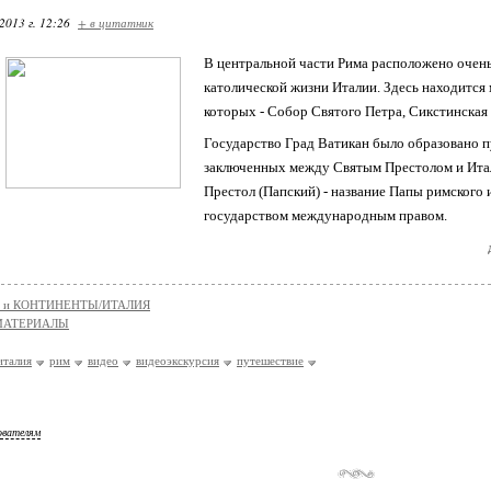
2013 г. 12:26
+ в цитатник
В центральной части Рима расположено очень
католической жизни Италии. Здесь находится
которых - Собор Святого Петра, Сикстинская 
Государство Град Ватикан было образовано 
заключенных между Святым Престолом и Италие
Престол (Папский) - название Папы римского
государством международным правом.
 и КОНТИНЕНТЫ/ИТАЛИЯ
МАТЕРИАЛЫ
италия
рим
видео
видеоэкскурсия
путешествие
ователям