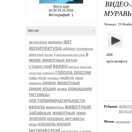
ВИДЕО
Фото дня
МУРАВЬ
20:34 24.10.2016
Фотографий: 1
Четверг, 29 Ноябр
Метки
-
арт
америка
автомобили
архитектура
африка
бездомные
в
408
животные
белки
букмекерская контора
мире животных
ветер
просмотров
видео
странствий
вороны
высотка
города россии
генетика
гибриды
горы
дели
джайпур
дикая
деревья
дикие животные
природа
домашние
дикие кошки
дома
питомцы
достопримечательности
животные
европа
Рубрики:
ЖИВОТНЫ
живопись
ВИДЕО
забавные животные
зима
зоопарк
игровые автоматы
Метки:
насекомые
индия
израиль
игры
интересное
интересное о кошках