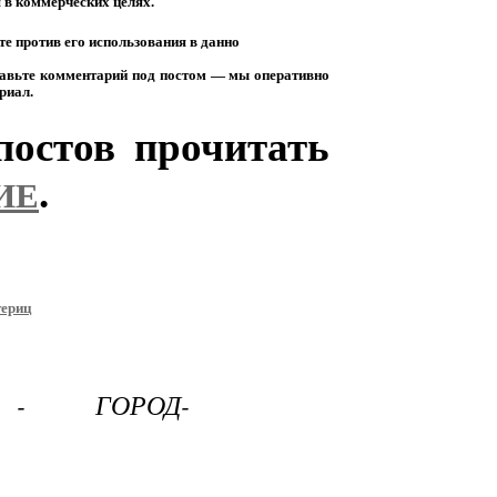
я
в
коммерческих
целях.
те
против
его
использования
в
данно
авьте
комментарий
под
постом
— мы
оперативно
риал.
остов прочитать
.
ИЕ
териц
 - ГОРОД-