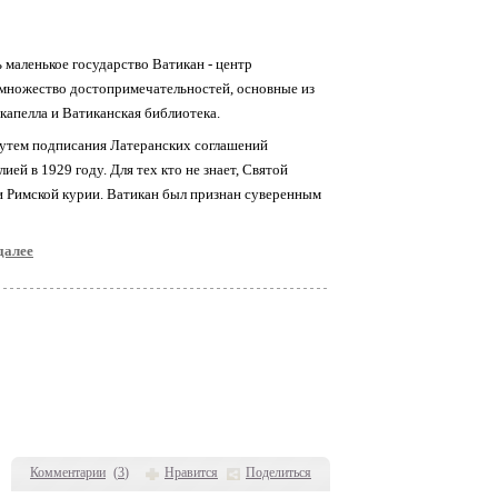
 маленькое государство Ватикан - центр
 множество достопримечательностей, основные из
капелла и Ватиканская библиотека.
путем подписания Латеранских соглашений
й в 1929 году. Для тех кто не знает, Святой
 и Римской курии. Ватикан был признан суверенным
далее
Комментарии
(
3
)
Нравится
Поделиться