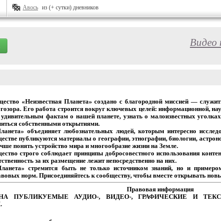
Авось
из (+ сутки) дневников
Видео 
щество
«Неизвестная
Планета»
создано
с
благородной
миссией
— служит
гозора.
Его
работа
строится
вокруг
ключевых
целей:
информационной,
нау
удивительным
фактам
о
нашей
планете,
узнать
о
малоизвестных
уголках
иться собственными открытиями.
Планета» объединяет
любознательных
людей,
которым
интересно
исследо
естве
публикуются
материалы
о
географии,
этнографии,
биологии,
астрон
чше
понять
устройство
мира
и
многообразие
жизни на Земле.
щество
строго
соблюдает
принципы
добросовестного
использования
контен
тственность
за
их
размещение
лежит
непосредственно на них.
Планета» стремится
быть
не
только
источником
знаний,
но
и
примеро
авовых
норм.
Присоединяйтесь
к
сообществу,
чтобы
вместе
открывать новы
Правовая
информация
НА
ПУБЛИКУЕМЫЕ
АУДИО-,
ВИДЕО-,
ГРАФИЧЕСКИЕ
И
ТЕКС
.