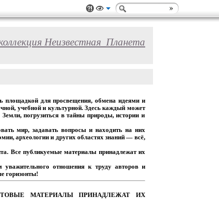
коллекция Неизвестная_Планета
ь
площадкой
для
просвещения,
обмена
идеями
и
чной,
учебной
и
культурной.
Здесь
каждый
может
Земли,
погрузиться
в
тайны
природы,
истории
и
вать
мир,
задавать
вопросы
и
находить
на
них
омии,
археологии
и
других
областях
знаний
— всё,
та.
Все
публикуемые
материалы
принадлежат
их
м
уважительного
отношения
к
труду
авторов
и
е горизонты!
ТОВЫЕ
МАТЕРИАЛЫ
ПРИНАДЛЕЖАТ
ИХ