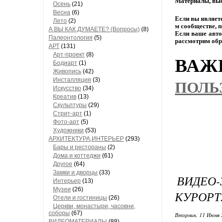
Материалы,
выс
Осень
(21)
Весна
(6)
Если
вы
являет
Лето
(2)
м
сообществе,
п
А ВЫ КАК ДУМАЕТЕ? (Вопросы)
(8)
Если
ваше
авто
Палеонтология
(5)
рассмотрим
обр
АРТ
(131)
Арт-проект
(8)
ВАЖН
Бодиарт
(1)
Живопись
(42)
Инсталляция
(3)
ПОЛЬ
Искусство
(34)
Креатив
(13)
Скульптуры
(29)
Стрит-арт
(1)
Фото-арт
(5)
Художники
(53)
АРХИТЕКТУРА,ИНТЕРЬЕР
(293)
Бары и рестораны
(2)
Дома и коттеджи
(61)
Другое
(64)
Замки и дворцы
(33)
ВИДЕ
Интерьер
(13)
Музеи
(26)
КУРОРТ
Отели и гостиницы
(26)
Церкви, монастыри, часовни,
соборы
(67)
Вторник, 11 Июня 
ВИДЕОМАТЕРИАЛЫ
(88)