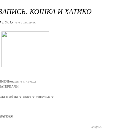
ЗАПИСЬ: КОШКА И ХАТИКО
 г. 09:15
+ в цитатник
ЫЕ/Домашние питомцы
МАТЕРИАЛЫ
шка и собака
видео
животные
зователям