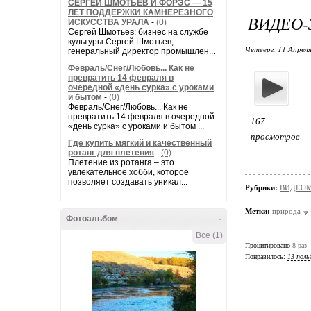
СЕРГЕЙ ШМОТЬЕВ И ФОРЭС — 15
ЛЕТ ПОДДЕРЖКИ КАМНЕРЕЗНОГО
ВИДЕО-
ИСКУССТВА УРАЛА
-
(0)
Сергей Шмотьев: бизнес на службе
культуры Сергей Шмотьев,
Четверг, 11 Апреля
генеральный директор промышлен...
Февраль/Снег/Любовь... Как не
превратить 14 февраля в
очередной «день сурка» с уроками
и бытом
-
(0)
Февраль/Снег/Любовь... Как не
превратить 14 февраля в очередной
167
«день сурка» с уроками и бытом ...
просмотров
Где купить мягкий и качественный
ротанг для плетения
-
(0)
Плетение из ротанга – это
увлекательное хобби, которое
позволяет создавать уникал...
Рубрики:
ВИДЕО
Метки:
природа
Фотоальбом
-
Все (1)
Процитировано
8 раз
Понравилось:
13 поль