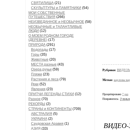
СВЯТИЛИЩА
(21)
СКУЛЬПТУРЫ и ПАМЯТНИКИ
(54)
МОИ СОБСТВЕННЫЕ
ПУТЕШЕСТВИЯ
(266)
НЕИЗВЕДАННОЕ и НЕОБЫЧНОЕ
(58)
НЕОБЫЧНЫЕ и ТАЛАНТЛИВЫЕ
ЛЮДИ
(12)
О МОЕМ РОДНОМ ГОРОДЕ
(ДЕРЕВНЕ)
(17)
ПРИРОДА
(291)
Водопады
(17)
Горы
(35)
Животные
(20)
МЕСТА разные
(43)
Озера,ручьи
(59)
Рубрики:
ВИДЕО
Пляжи
(23)
Растения и леса
(79)
Метки:
карловы ва
Реки
(52)
Явления
(23)
ПРИТЧИ,ЛЕГЕНДЫ,СТИХИ
(12)
Процитировано
7 раз
Разное
(70)
Понравилось:
3 польз
РЕКОРДЫ
(2)
СТРАНЫ и КОНТИНЕНТЫ
(709)
АВСТРАЛИЯ
(5)
УКРАИНА
(2)
ВИДЕО-
Саудовская Аравия
(1)
АЗИЯ
(33)