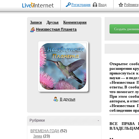
Регистрация
Вход
Рейтинги
Записи
Друзья
Комментарии
Создать дневник
Неизвестная Планета
Открытое
сооб
расширения
кру
прикоснуться
к
науки
— и
подел
«Неизвестная 
ответы.
В
сообщ
что
помогает
лу
При этом сооб
В друзья
авторам,
и
отве
«Неизвестная 
соблюдению
пр
Рубрики
-
ВСЕ
ПРАВА
ВЛАДЕЛЬЦАМ
ВРЕМЕНА ГОДА
(52)
Зима
(23)