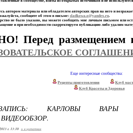
тавленные
в
сообществе,
взяты
из
открытых
источников
и
не
используютс
есь
автором
материала
или
обладателем
авторских
прав
на
него
и
возражае
ожалуйста,
сообщите
об
этом
в
письме:
sladkowa.o@yandex.ru
.
рство
не
было
указано,
вы
можете
сообщить
мне
личным
письмом
или
ост
ащение
и
при
необходимости
скорректируем
публикацию
либо
удалим
мате
О! Перед размещением п
ЗОВАТЕЛЬСКОЕ СОГЛАШЕН
Еще интересные сообщества:
Рецепты приготовления
Клуб мас
Клуб Красоты и Здоровья
О-ЗАПИСЬ: КАРЛОВЫ ВАРЫ
.ВИДЕООБЗОР.
2013 г. 13:10
+ в цитатник