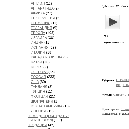
АНГЛИЯ
(11)
Суббота, 08 Июня 
АНТАРКТИДА
(2)
АФРИКА
(27)
БЕЛОРУССИЯ
(2)
ГЕРМАНИЯ
(11)
ГОЛЛАНДИЯ
(9)
ЕВРОПА
(103)
93
ИЗРАИЛЬ
(38)
просмотров
ИНДИЯ
(11)
ИСПАНИЯ
(28)
ИТАЛИЯ
(18)
КАНАДА и АЛЯСКА
(3)
КИТАЙ
(16)
КОРЕЯ
(2)
ОСТРОВА
(36)
РОССИЯ
(233)
Рубрики:
СТРАНЫ
США
(30)
ВИДЕО
ТАЙЛАНД
(8)
ТУРЦИЯ
(11)
Метки:
ватикан
ФРАНЦИЯ
(25)
ШОТЛАНДИЯ
(2)
ЮЖНАЯ АМЕРИКА
(10)
Процитировано
10 раз
ЯПОНИЯ
(15)
Понравилось:
8 польз
ТЕМА ДНЯ (ОБСУДИТЬ с
ЧИТАТЕЛЯМИ)
(119)
ТРАДИЦИИ
(45)