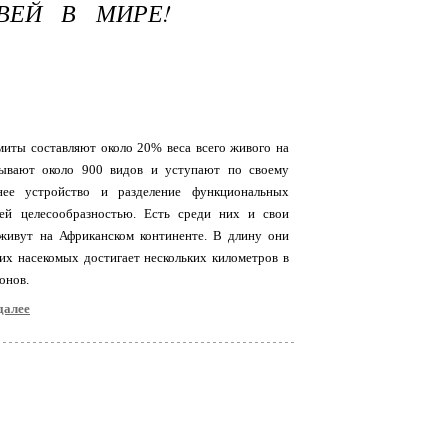
ВЕЙ В МИРЕ!
миты составляют около 20% веса всего живого на
тывают около 900 видов и уступают по своему
нее устройство и разделение функциональных
оей целесообразностью. Есть среди них и свои
живут на Африканском континенте. В длину они
их насекомых достигает нескольких километров в
онов.
далее