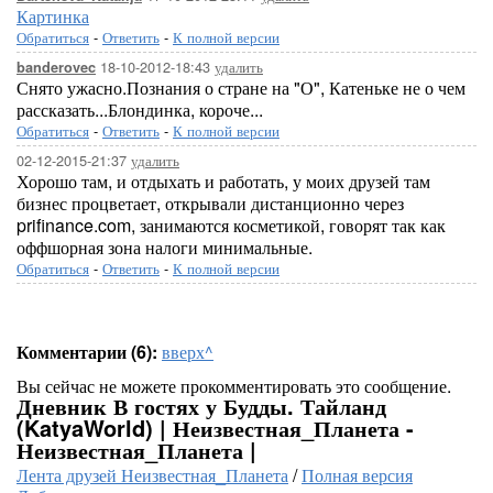
Картинка
Обратиться
-
Ответить
-
К полной версии
18-10-2012-18:43
удалить
banderovec
Снято ужасно.Познания о стране на "О", Катеньке не о чем
рассказать...Блондинка, короче...
Обратиться
-
Ответить
-
К полной версии
02-12-2015-21:37
удалить
Хорошо там, и отдыхать и работать, у моих друзей там
бизнес процветает, открывали дистанционно через
prifinance.com, занимаются косметикой, говорят так как
оффшорная зона налоги минимальные.
Обратиться
-
Ответить
-
К полной версии
Комментарии (6):
вверх^
Вы сейчас не можете прокомментировать это сообщение.
Дневник В гостях у Будды. Тайланд
(KatyaWorld) | Неизвестная_Планета -
Неизвестная_Планета |
Лента друзей Неизвестная_Планета
/
Полная версия