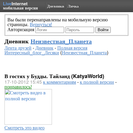
Live
Internet
Дневники
Личка
мобильная версия
Вы были перенаправлены на мобильную версию
страницы.
Вернуться!
Авторизация
Дневник
Неизвестная_Планета
Лента друзей
-
Дневник
-
Полная версия
Интересный_блог_Лесяки
(
Неизвестная_Планета
)
В гостях у Будды. Тайланд (KatyaWorld)
17-10-2012 15:45
к комментариям
-
к полной версии
-
понравилось!
Смотреть это видео