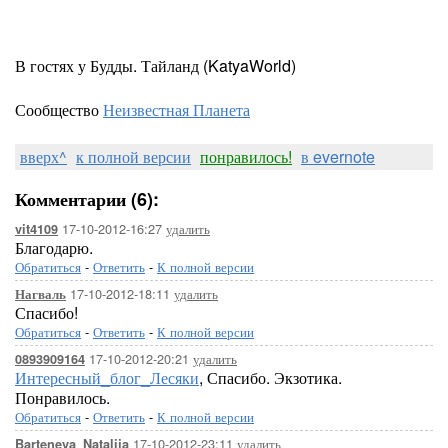
В гостях у Будды. Тайланд (KatyaWorld)
Сообщество
Неизвестная Планета
вверх^
к полной версии
понравилось!
в evernote
Комментарии (6):
17-10-2012-16:27
удалить
vit4109
Благодарю.
Обратиться
-
Ответить
-
К полной версии
17-10-2012-18:11
удалить
Нагваль
Спасибо!
Обратиться
-
Ответить
-
К полной версии
17-10-2012-20:21
удалить
0893909164
Интересный_блог_Лесяки
, Спасибо. Экзотика.
Понравилось.
Обратиться
-
Ответить
-
К полной версии
17-10-2012-23:11
удалить
Barteneva_Natalija