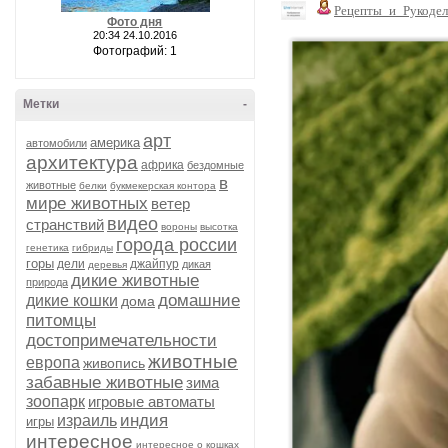
Рецепты_и_Рукодел
Фото дня
20:34 24.10.2016
Фотографий: 1
Метки
-
арт
америка
автомобили
архитектура
африка
бездомные
в
животные
белки
букмекерская контора
мире животных
ветер
видео
странствий
вороны
высотка
города россии
генетика
гибриды
горы
дели
джайпур
дикая
деревья
дикие животные
природа
домашние
дикие кошки
дома
питомцы
достопримечательности
животные
европа
живопись
забавные животные
зима
зоопарк
игровые автоматы
индия
израиль
игры
интересное
интересное о кошках