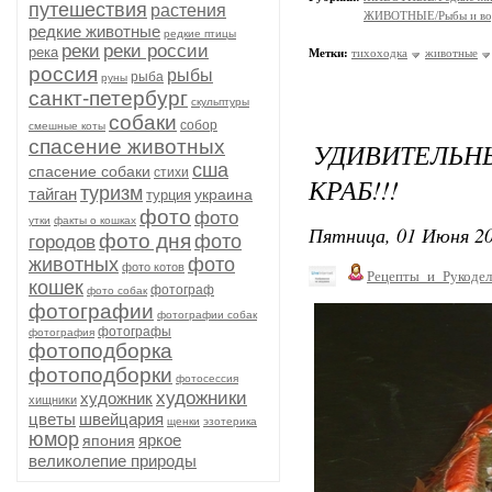
путешествия
растения
ЖИВОТНЫЕ/Рыбы и вод
редкие животные
редкие птицы
реки
реки россии
река
Метки:
тихоходка
животные
россия
рыбы
рыба
руны
санкт-петербург
скульптуры
собаки
собор
смешные коты
спасение животных
УДИВИТЕЛЬ
сша
спасение собаки
стихи
КРАБ!!!
туризм
тайган
украина
турция
фото
фото
утки
факты о кошках
Пятница, 01 Июня 20
фото дня
фото
городов
животных
фото
фото котов
Рецепты_и_Рукодел
кошек
фотограф
фото собак
фотографии
фотографии собак
фотографы
фотография
фотоподборка
фотоподборки
фотосессия
художники
художник
хищники
цветы
швейцария
щенки
эзотерика
юмор
яркое
япония
великолепие природы