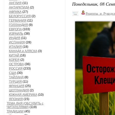
Понедельник, 08 Сент
АНГЛИЯ
(11)
АНТАРКТИДА
(2)
АФРИКА
(27)
Рецепты_и_Рукодел
БЕЛОРУССИЯ
(2)
ГЕРМАНИЯ
(11)
ГОЛЛАНДИЯ
(9)
ЕВРОПА
(103)
ИЗРАИЛЬ
(38)
ИНДИЯ
(11)
ИСПАНИЯ
(28)
ИТАЛИЯ
(18)
КАНАДА и АЛЯСКА
(3)
КИТАЙ
(16)
КОРЕЯ
(2)
ОСТРОВА
(36)
РОССИЯ
(233)
США
(30)
ТАЙЛАНД
(8)
ТУРЦИЯ
(11)
ФРАНЦИЯ
(25)
ШОТЛАНДИЯ
(2)
ЮЖНАЯ АМЕРИКА
(10)
ЯПОНИЯ
(15)
ТЕМА ДНЯ (ОБСУДИТЬ с
ЧИТАТЕЛЯМИ)
(119)
ТРАДИЦИИ
(45)