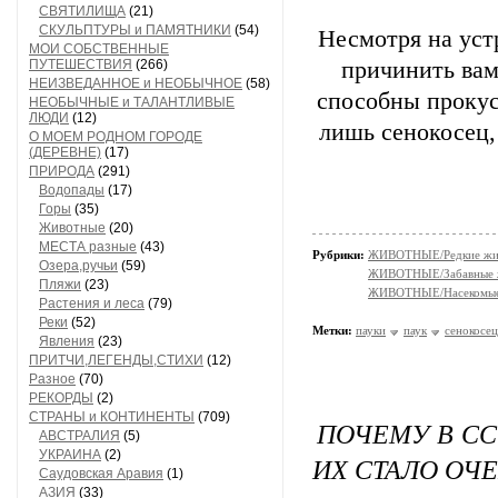
СВЯТИЛИЩА
(21)
СКУЛЬПТУРЫ и ПАМЯТНИКИ
(54)
Несмотря на уст
МОИ СОБСТВЕННЫЕ
ПУТЕШЕСТВИЯ
(266)
причинить вам
НЕИЗВЕДАННОЕ и НЕОБЫЧНОЕ
(58)
способны прокус
НЕОБЫЧНЫЕ и ТАЛАНТЛИВЫЕ
ЛЮДИ
(12)
лишь сенокосец,
О МОЕМ РОДНОМ ГОРОДЕ
(ДЕРЕВНЕ)
(17)
ПРИРОДА
(291)
Водопады
(17)
Горы
(35)
Животные
(20)
МЕСТА разные
(43)
Рубрики:
ЖИВОТНЫЕ/Редкие жи
Озера,ручьи
(59)
ЖИВОТНЫЕ/Забавные 
Пляжи
(23)
ЖИВОТНЫЕ/Насекомы
Растения и леса
(79)
Реки
(52)
Метки:
пауки
паук
сенокосец
Явления
(23)
ПРИТЧИ,ЛЕГЕНДЫ,СТИХИ
(12)
Разное
(70)
РЕКОРДЫ
(2)
СТРАНЫ и КОНТИНЕНТЫ
(709)
ПОЧЕМУ В СС
АВСТРАЛИЯ
(5)
УКРАИНА
(2)
ИХ СТАЛО ОЧ
Саудовская Аравия
(1)
АЗИЯ
(33)