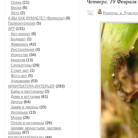
Четверг, 19 Февраля 
Осень
(21)
Весна
(6)
Рецепты_и_Рукодел
Лето
(2)
А ВЫ КАК ДУМАЕТЕ? (Вопросы)
(8)
Палеонтология
(5)
АРТ
(131)
Арт-проект
(8)
Бодиарт
(1)
Живопись
(42)
Инсталляция
(3)
Искусство
(34)
Креатив
(13)
Скульптуры
(29)
Стрит-арт
(1)
Фото-арт
(5)
Художники
(53)
АРХИТЕКТУРА,ИНТЕРЬЕР
(293)
Бары и рестораны
(2)
Дома и коттеджи
(61)
Другое
(64)
Замки и дворцы
(33)
Интерьер
(13)
Музеи
(26)
Отели и гостиницы
(26)
Церкви, монастыри, часовни,
соборы
(67)
ВИДЕОМАТЕРИАЛЫ
(88)