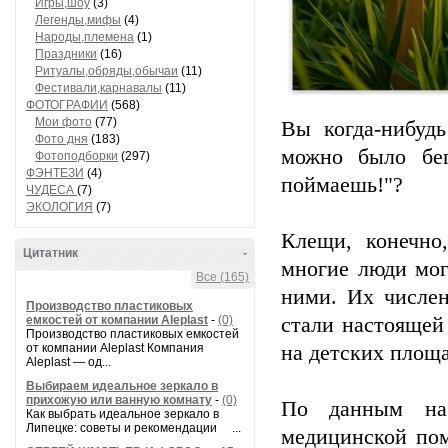
Игры,шоу
(3)
Легенды,мифы
(4)
Народы,племена
(1)
Праздники
(16)
Ритуалы,обряды,обычаи
(11)
Фестивали,карнавалы
(11)
ФОТОГРАФИИ
(568)
Мои фото
(77)
Вы когда-нибуд
Фото дня
(183)
можно было бе
Фотоподборки
(297)
ФЭНТЕЗИ
(4)
поймаешь!"?
ЧУДЕСА
(7)
ЭКОЛОГИЯ
(7)
Клещи, конечно
Цитатник
-
многие люди мог
Все (165)
ними. Их числен
Производство пластиковых
емкостей от компании Aleplast
-
(0)
стали настоящей 
Производство пластиковых емкостей
от компании Aleplast Компания
на детских площа
Aleplast — од...
Выбираем идеальное зеркало в
прихожую или ванную комнату
-
(0)
По данным на 
Как выбрать идеальное зеркало в
Липецке: советы и рекомендации ...
медицинской по