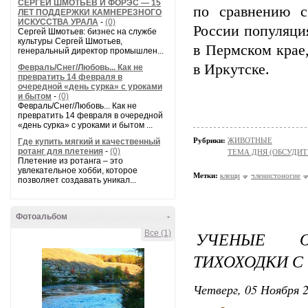
СЕРГЕЙ ШМОТЬЕВ И ФОРЭС — 15
по сравнению с
ЛЕТ ПОДДЕРЖКИ КАМНЕРЕЗНОГО
ИСКУССТВА УРАЛА
-
(0)
России популяция
Сергей Шмотьев: бизнес на службе
культуры Сергей Шмотьев,
в Пермском крае
генеральный директор промышлен...
в Иркутске.
Февраль/Снег/Любовь... Как не
превратить 14 февраля в
очередной «день сурка» с уроками
и бытом
-
(0)
Февраль/Снег/Любовь... Как не
превратить 14 февраля в очередной
«день сурка» с уроками и бытом ...
Рубрики:
ЖИВОТНЫЕ
Где купить мягкий и качественный
ротанг для плетения
-
(0)
ТЕМА ДНЯ (ОБСУДИТ
Плетение из ротанга – это
увлекательное хобби, которое
Метки:
клещи
членистоногие
позволяет создавать уникал...
Фотоальбом
-
УЧЕНЫЕ О
Все (1)
ТИХОХОДКИ С
Четверг, 05 Ноября 2