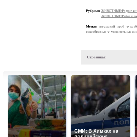
Рубрики:
ЖИВОТНЫЕ/Редкие жи
ЖИВОТНЫЕ/Рыбы и вод
Метки:
лягушачий краб
кра
ракообразные
удивительные жи
Страницы:
СМИ: В Химках на
полицейскую