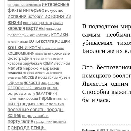
интересные
интересные животные
факты
интерьер
искусство
история из
испания
история
жизни
история про кота
италия
В подводном мир
картины
карелия
конкурсы
самым необычн
котики
котенок
фотографии
кот
кошки
коты
котята
убиваемых тихо
котики и люди
кошки и коты
кошки и собаки
Биологи же их кл
кошкомания
красивые
кошкофото
фотографии
красная книга россии
крым
красоты зарубежья
лес
лисы
Это беспозвоно
мальта
марокко
марракеш
медведи
морские животные
морские
немецкого зооло
москва
музей
москвариум
существа
новости
оаэ
озера
Является одни
нейросети
озеро
осень
онлайн казино
Способна выжить
памятники
острова
отели
пермь
памятники россии
бы и часа.
пингвины
питер
подмосковье
позитив
породы
полезные советы
кошек
породы собак
португалия
праздники
приколы
природа
птицы
Рубрики:
ЖИВОТНЫЕ/Редкие жи