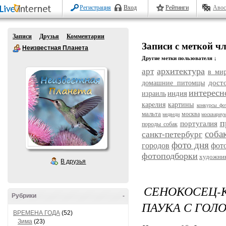
Регистрация
Вход
Рейтинги
Авос
Записи
Друзья
Комментарии
Записи с меткой ч
Неизвестная Планета
Другие метки пользователя ↓
архитектура
арт
в ми
дост
домашние питомцы
интересн
индия
израиль
карелия
картины
конкурсы фо
мальта
москва
медведи
москвариу
п
португалия
породы собак
соба
санкт-петербург
фото дня
городов
фот
фотоподборки
художни
В друзья
СЕНОКОСЕЦ-
Рубрики
-
ПАУКА С ГОЛ
ВРЕМЕНА ГОДА
(52)
Зима
(23)