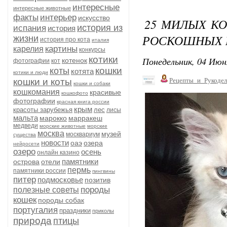
интересные
интересные животные
факты
интерьер
искусство
25 МИЛЫХ КО
история из
испания
история
РОСКОШНЫХ К
жизни
история про кота
италия
картины
карелия
конкурсы
котики
Понедельник, 04 Июн
котенок
фотографии
кот
кошки
коты
котята
котики и люди
кошки и коты
Рецепты_и_Рукодел
кошки и собаки
кошкомания
красивые
кошкофото
фотографии
красная книга россии
крым
красоты зарубежья
лес
лисы
мальта
марокко
марракеш
медведи
морские животные
морские
москва
музей
москвариум
существа
новости
оаэ
озера
нейросети
озеро
осень
онлайн казино
памятники
острова
отели
пермь
памятники россии
пингвины
питер
подмосковье
позитив
породы
полезные советы
кошек
породы собак
португалия
праздники
приколы
природа
птицы