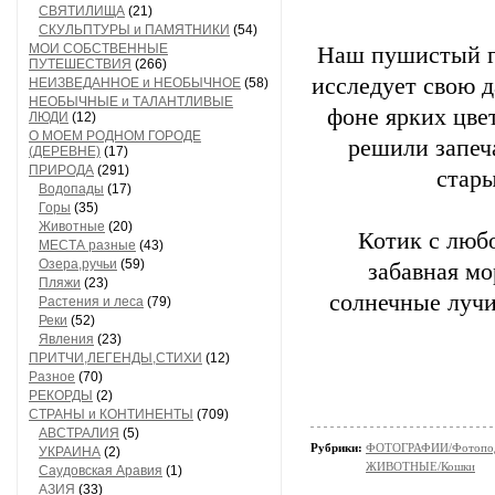
СВЯТИЛИЩА
(21)
СКУЛЬПТУРЫ и ПАМЯТНИКИ
(54)
МОИ СОБСТВЕННЫЕ
Наш пушистый г
ПУТЕШЕСТВИЯ
(266)
исследует свою д
НЕИЗВЕДАННОЕ и НЕОБЫЧНОЕ
(58)
НЕОБЫЧНЫЕ и ТАЛАНТЛИВЫЕ
фоне ярких цвет
ЛЮДИ
(12)
О МОЕМ РОДНОМ ГОРОДЕ
решили запеч
(ДЕРЕВНЕ)
(17)
ПРИРОДА
(291)
стар
Водопады
(17)
Горы
(35)
Животные
(20)
Котик с люб
МЕСТА разные
(43)
Озера,ручьи
(59)
забавная м
Пляжи
(23)
солнечные лучи
Растения и леса
(79)
Реки
(52)
Явления
(23)
ПРИТЧИ,ЛЕГЕНДЫ,СТИХИ
(12)
Разное
(70)
РЕКОРДЫ
(2)
СТРАНЫ и КОНТИНЕНТЫ
(709)
АВСТРАЛИЯ
(5)
Рубрики:
ФОТОГРАФИИ/Фотопо
УКРАИНА
(2)
ЖИВОТНЫЕ/Кошки
Саудовская Аравия
(1)
АЗИЯ
(33)