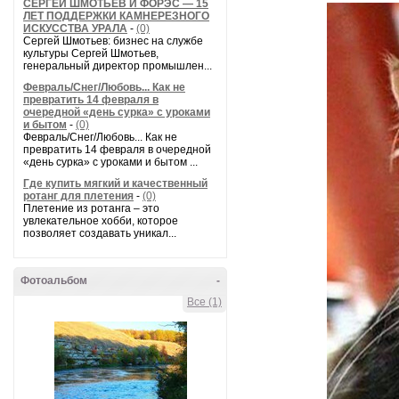
СЕРГЕЙ ШМОТЬЕВ И ФОРЭС — 15
ЛЕТ ПОДДЕРЖКИ КАМНЕРЕЗНОГО
ИСКУССТВА УРАЛА
-
(0)
Сергей Шмотьев: бизнес на службе
культуры Сергей Шмотьев,
генеральный директор промышлен...
Февраль/Снег/Любовь... Как не
превратить 14 февраля в
очередной «день сурка» с уроками
и бытом
-
(0)
Февраль/Снег/Любовь... Как не
превратить 14 февраля в очередной
«день сурка» с уроками и бытом ...
Где купить мягкий и качественный
ротанг для плетения
-
(0)
Плетение из ротанга – это
увлекательное хобби, которое
позволяет создавать уникал...
Фотоальбом
-
Все (1)