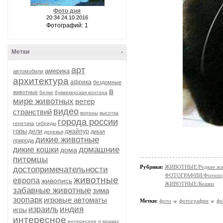
Фото дня
20:34 24.10.2016
Фотографий: 1
Метки
-
арт
америка
автомобили
архитектура
африка
бездомные
в
животные
белки
букмекерская контора
мире животных
ветер
видео
странствий
вороны
высотка
города россии
генетика
гибриды
горы
дели
джайпур
дикая
деревья
дикие животные
природа
домашние
дикие кошки
дома
питомцы
Рубрики:
ЖИВОТНЫЕ/Редкие жи
достопримечательности
ФОТОГРАФИИ/Фотопо
животные
европа
живопись
ЖИВОТНЫЕ/Кошки
забавные животные
зима
зоопарк
игровые автоматы
Метки:
фото
фотографии
фо
индия
израиль
игры
интересное
интересное о кошках