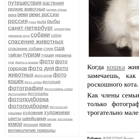
путешествия
растения
редкие животные
редкие птицы
реки
реки россии
река
россия
рыбы
рыба
руны
санкт-петербург
скульптуры
собаки
собор
смешные коты
спасение животных
сша
спасение собаки
стихи
туризм
тайган
украина
турция
фото
фото
утки
факты о кошках
Когда
кошка
живё
фото дня
фото
городов
животных
фото
замечаешь, как
фото котов
кошек
фотограф
фото собак
роскошного кота
фотографии
фотографии собак
фотографы
Как члены семьи
фотография
фотоподборка
только фотогра
фотоподборки
фотосессия
трогательно мал
художники
художник
хищники
цветы
швейцария
щенки
эзотерика
юмор
яркое
япония
великолепие природы
Рубрики:
ЖИВОТНЫЕ/Кошки