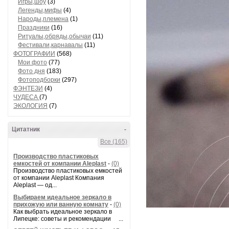
Игры,шоу
(3)
Легенды,мифы
(4)
Народы,племена
(1)
Праздники
(16)
Ритуалы,обряды,обычаи
(11)
Фестивали,карнавалы
(11)
ФОТОГРАФИИ
(568)
Мои фото
(77)
Фото дня
(183)
Фотоподборки
(297)
ФЭНТЕЗИ
(4)
ЧУДЕСА
(7)
ЭКОЛОГИЯ
(7)
Цитатник
-
Все (165)
Производство пластиковых
емкостей от компании Aleplast
-
(0)
Производство пластиковых емкостей
от компании Aleplast Компания
Aleplast — од...
Выбираем идеальное зеркало в
прихожую или ванную комнату
-
(0)
Как выбрать идеальное зеркало в
Липецке: советы и рекомендации ...