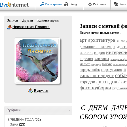
Регистрация
Вход
Рейтинги
Авос
Записи
Друзья
Комментарии
Записи с меткой ф
Неизвестная Планета
Другие метки пользователя ↓
архитектура
арт
в ми
дост
домашние питомцы
интересн
индия
израиль
карелия
картины
конкурсы фо
мальта
москва
медведи
москвариу
п
португалия
породы собак
соба
санкт-петербург
фото дня
городов
фот
фотоподборки
художни
В друзья
С ДНЕМ ДАЧ
Рубрики
-
СБОРОМ УРО
ВРЕМЕНА ГОДА
(52)
Зима
(23)