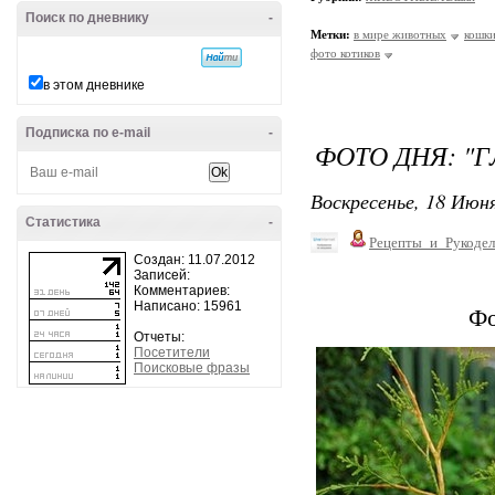
Поиск по дневнику
-
Метки:
в мире животных
кошки
фото котиков
в этом дневнике
Подписка по e-mail
-
ФОТО ДНЯ: "
Воскресенье, 18 Июня
Статистика
-
Рецепты_и_Рукодел
Создан: 11.07.2012
Записей:
Комментариев:
Написано: 15961
Фо
Отчеты:
Посетители
Поисковые фразы