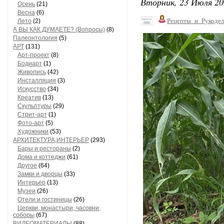
Вторник, 23 Июля 20
Осень
(21)
Весна
(6)
Рецепты_и_Рукодел
Лето
(2)
А ВЫ КАК ДУМАЕТЕ? (Вопросы)
(8)
Палеонтология
(5)
АРТ
(131)
Арт-проект
(8)
Бодиарт
(1)
Живопись
(42)
Инсталляция
(3)
Искусство
(34)
Креатив
(13)
Скульптуры
(29)
Стрит-арт
(1)
Фото-арт
(5)
Художники
(53)
АРХИТЕКТУРА,ИНТЕРЬЕР
(293)
Бары и рестораны
(2)
Дома и коттеджи
(61)
Другое
(64)
Замки и дворцы
(33)
Интерьер
(13)
Музеи
(26)
Отели и гостиницы
(26)
Церкви, монастыри, часовни,
соборы
(67)
ВИДЕОМАТЕРИАЛЫ
(88)