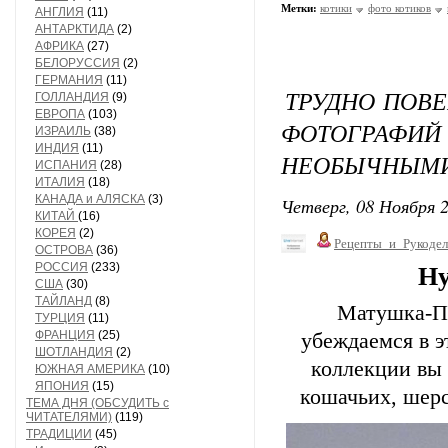
Метки:
котики
фото котиков
АНГЛИЯ
(11)
АНТАРКТИДА
(2)
АФРИКА
(27)
БЕЛОРУССИЯ
(2)
ГЕРМАНИЯ
(11)
ТРУДНО ПОВЕ
ГОЛЛАНДИЯ
(9)
ЕВРОПА
(103)
ФОТОГРА
ИЗРАИЛЬ
(38)
ИНДИЯ
(11)
НЕОБЫЧНЫМИ
ИСПАНИЯ
(28)
ИТАЛИЯ
(18)
КАНАДА и АЛЯСКА
(3)
Четверг, 08 Ноября 2
КИТАЙ
(16)
КОРЕЯ
(2)
Рецепты_и_Рукодел
ОСТРОВА
(36)
РОССИЯ
(233)
Ну
США
(30)
ТАЙЛАНД
(8)
Матушка-Пр
ТУРЦИЯ
(11)
ФРАНЦИЯ
(25)
убеждаемся в э
ШОТЛАНДИЯ
(2)
коллекции вы
ЮЖНАЯ АМЕРИКА
(10)
ЯПОНИЯ
(15)
кошачьих, шерс
ТЕМА ДНЯ (ОБСУДИТЬ с
ЧИТАТЕЛЯМИ)
(119)
ТРАДИЦИИ
(45)