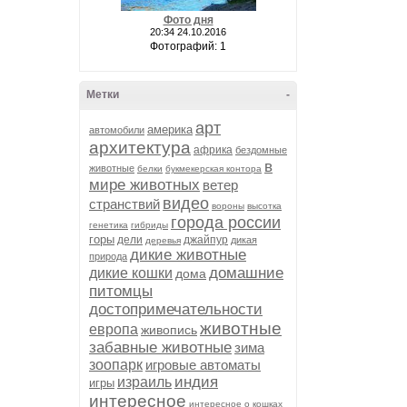
Фото дня
20:34 24.10.2016
Фотографий: 1
Метки
-
арт
америка
автомобили
архитектура
африка
бездомные
в
животные
белки
букмекерская контора
мире животных
ветер
видео
странствий
вороны
высотка
города россии
генетика
гибриды
горы
дели
джайпур
дикая
деревья
дикие животные
природа
домашние
дикие кошки
дома
питомцы
достопримечательности
животные
европа
живопись
забавные животные
зима
зоопарк
игровые автоматы
индия
израиль
игры
интересное
интересное о кошках