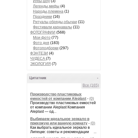
Игры,шоу
(3)
Легенды,мифы
(4)
Народы,племена
(1)
Праздники
(16)
Ритуалы,обряды,обычаи
(11)
Фестивали,карнавалы
(11)
ФОТОГРАФИИ
(568)
Мои фото
(77)
Фото дня
(183)
Фотоподборки
(297)
ФЭНТЕЗИ
(4)
ЧУДЕСА
(7)
ЭКОЛОГИЯ
(7)
Цитатник
-
Все (165)
Производство пластиковых
емкостей от компании Aleplast
-
(0)
Производство пластиковых емкостей
от компании Aleplast Компания
Aleplast — од...
Выбираем идеальное зеркало в
прихожую или ванную комнату
-
(0)
Как выбрать идеальное зеркало в
Липецке: советы и рекомендации ...