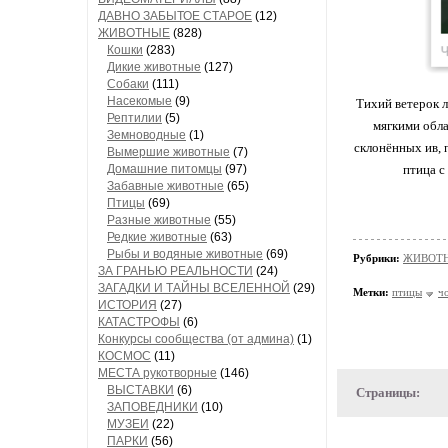
ДАВНО ЗАБЫТОЕ СТАРОЕ
(12)
ЖИВОТНЫЕ
(828)
Кошки
(283)
Дикие животные
(127)
Собаки
(111)
Насекомые
(9)
Тихий ветерок л
Рептилии
(5)
мягкими обла
Земноводные
(1)
склонённых ив, 
Вымершие животные
(7)
Домашние питомцы
(97)
птица с
Забавные животные
(65)
Птицы
(69)
Разные животные
(55)
Редкие животные
(63)
Рыбы и водяные животные
(69)
Рубрики:
ЖИВОТН
ЗА ГРАНЬЮ РЕАЛЬНОСТИ
(24)
ЗАГАДКИ И ТАЙНЫ ВСЕЛЕННОЙ
(29)
Метки:
птицы
ч
ИСТОРИЯ
(27)
КАТАСТРОФЫ
(6)
Конкурсы сообщества (от админа)
(1)
КОСМОС
(11)
МЕСТА рукотворные
(146)
ВЫСТАВКИ
(6)
Страницы:
ЗАПОВЕДНИКИ
(10)
МУЗЕИ
(22)
ПАРКИ
(56)