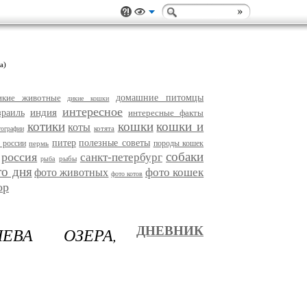
а)
икие животные
домашние питомцы
дикие кошки
интересное
индия
зраиль
интересные факты
котики
кошки
кошки и
коты
котята
тографии
питер
полезные советы
 россии
породы кошек
пермь
собаки
россия
санкт-петербург
рыбы
рыба
то дня
фото кошек
фото животных
фото котов
ор
ЕВА ОЗЕРА,
ДНЕВНИК