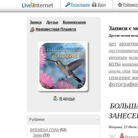
Регистрация
Вход
Рейтинги
Записи
Друзья
Комментарии
Записи с 
Неизвестная Планета
Другие метки поль
архитек
арт
достопримеча
интерьер
исп
коты
кошком
по
породы собак
спасение ж
фотографи
В друзья
БОЛЬШ
ЗАНЕСЕ
Рубрики
-
Вторник, 22 Июля 
ВРЕМЕНА ГОДА
(52)
Зима
(23)
Рецепт