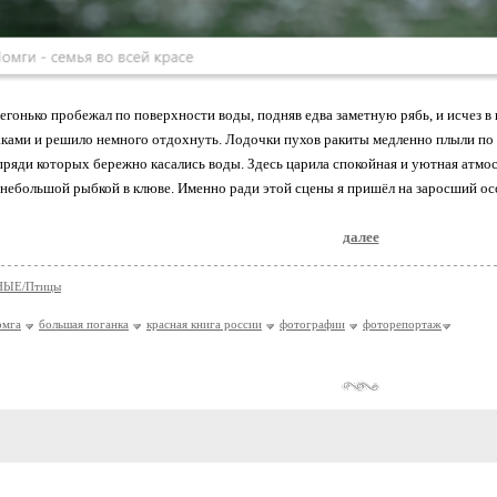
егонько пробежал по поверхности воды, подняв едва заметную рябь, и исчез в
ками и решило немного отдохнуть. Лодочки пухов ракиты медленно плыли по
пряди которых бережно касались воды. Здесь царила спокойная и уютная атмос
 небольшой рыбкой в клюве. Именно ради этой сцены я пришёл на заросший ос
далее
ЫЕ/Птицы
омга
большая поганка
красная книга россии
фотографии
фоторепортаж