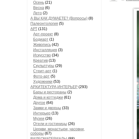
Осень
(21)
Весна
(6)
Лето
(2)
А ВЫ КАК ДУМАЕТЕ? (Вопросы)
(8)
Палеонтология
(5)
АРТ
(131)
Арт-проект
(8)
Бодиарт
(1)
Живопись
(42)
Инсталляция
(3)
Искусство
(34)
Креатив
(13)
Скульптуры
(29)
Стрит-арт
(1)
Фото-арт
(5)
Художники
(53)
АРХИТЕКТУРА,ИНТЕРЬЕР
(293)
Бары и рестораны
(2)
Дома и коттеджи
(61)
Другое
(64)
Замки и дворцы
(33)
Интерьер
(13)
Музеи
(26)
Отели и гостиницы
(26)
Церкви, монастыри, часовни,
соборы
(67)
ВИДЕОМАТЕРИАЛЫ
(88)