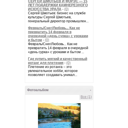
СЕРГЕЙ ШМОТЬЕВ И ФОРЭС — 15
ЛЕТ ПОДДЕРЖКИ КАМНЕРЕЗНОГО
ИСКУССТВА УРАЛА
-
(0)
Сергей Шмотьев: бизнес на службе
культуры Сергей Шмотьев,
генеральный директор промышлен...
Февраль/Снег/Любовь... Как не
превратить 14 февраля в
очередной «день сурка» с уроками
и бытом
-
(0)
Февраль/Снег/Любовь... Как не
превратить 14 февраля в очередной
«день сурка» с уроками и бытом ...
Где купить мягкий и качественный
ротанг для плетения
-
(0)
Плетение из ротанга – это
увлекательное хобби, которое
позволяет создавать уникал...
Фотоальбом
-
Все (1)