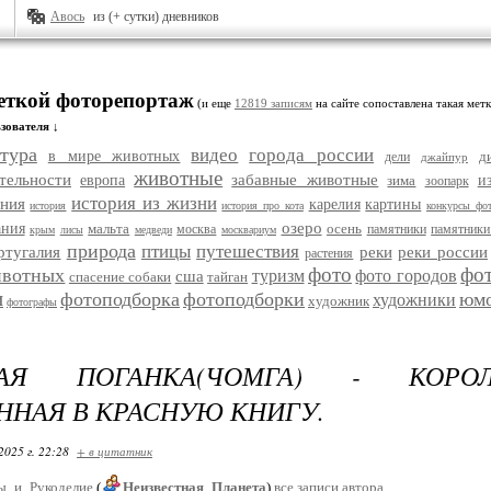
Авось
из (+ сутки) дневников
меткой фоторепортаж
(и еще
12819 записям
на сайте сопоставлена такая метк
зователя ↓
тура
видео
города россии
в мире животных
д
дели
джайпур
животные
тельности
забавные животные
европа
зима
и
зоопарк
история из жизни
ания
карелия
картины
история
история про кота
конкурсы фо
озеро
ания
мальта
осень
москва
памятники
памятники
крым
лисы
медведи
москвариум
природа
птицы
путешествия
ртугалия
реки
реки россии
растения
фото
фо
ивотных
туризм
фото городов
сша
спасение собаки
тайган
и
фотоподборка
фотоподборки
юм
художники
художник
фотографы
АЯ ПОГАНКА(ЧОМГА) - КОРОЛ
ННАЯ В КРАСНУЮ КНИГУ.
2025 г. 22:28
+ в цитатник
ы_и_Рукоделие
(
Неизвестная_Планета
)
все записи автора