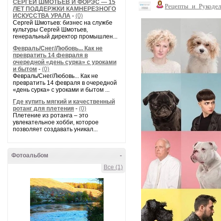
СЕРГЕЙ ШМОТЬЕВ И ФОРЭС — 15
Рецепты_и_Рукодел
ЛЕТ ПОДДЕРЖКИ КАМНЕРЕЗНОГО
ИСКУССТВА УРАЛА
-
(0)
Сергей Шмотьев: бизнес на службе
культуры Сергей Шмотьев,
генеральный директор промышлен...
Февраль/Снег/Любовь... Как не
превратить 14 февраля в
очередной «день сурка» с уроками
и бытом
-
(0)
Февраль/Снег/Любовь... Как не
превратить 14 февраля в очередной
«день сурка» с уроками и бытом ...
Где купить мягкий и качественный
ротанг для плетения
-
(0)
Плетение из ротанга – это
увлекательное хобби, которое
позволяет создавать уникал...
Фотоальбом
-
Все (1)