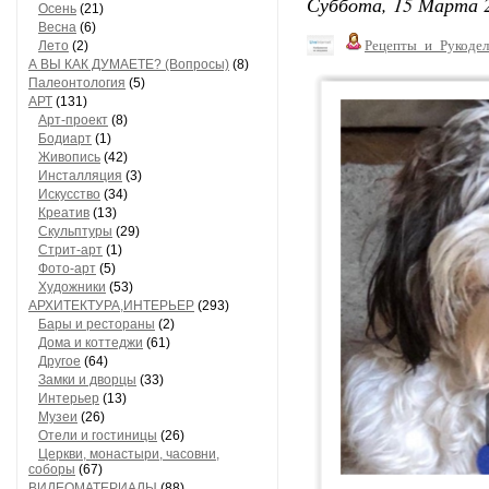
Суббота, 15 Марта 2
Осень
(21)
Весна
(6)
Рецепты_и_Рукодел
Лето
(2)
А ВЫ КАК ДУМАЕТЕ? (Вопросы)
(8)
Палеонтология
(5)
АРТ
(131)
Арт-проект
(8)
Бодиарт
(1)
Живопись
(42)
Инсталляция
(3)
Искусство
(34)
Креатив
(13)
Скульптуры
(29)
Стрит-арт
(1)
Фото-арт
(5)
Художники
(53)
АРХИТЕКТУРА,ИНТЕРЬЕР
(293)
Бары и рестораны
(2)
Дома и коттеджи
(61)
Другое
(64)
Замки и дворцы
(33)
Интерьер
(13)
Музеи
(26)
Отели и гостиницы
(26)
Церкви, монастыри, часовни,
соборы
(67)
ВИДЕОМАТЕРИАЛЫ
(88)