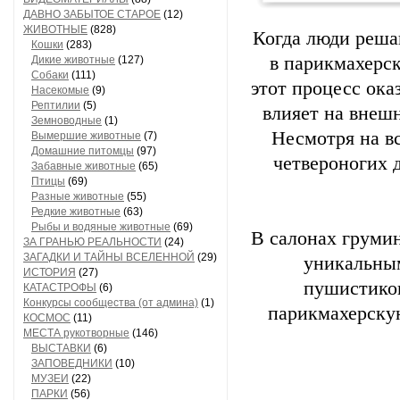
ДАВНО ЗАБЫТОЕ СТАРОЕ
(12)
ЖИВОТНЫЕ
(828)
Когда люди решаю
Кошки
(283)
в парикмахерск
Дикие животные
(127)
Собаки
(111)
этот процесс ока
Насекомые
(9)
Рептилии
(5)
влияет на внешн
Земноводные
(1)
Несмотря на вс
Вымершие животные
(7)
Домашние питомцы
(97)
четвероногих 
Забавные животные
(65)
Птицы
(69)
Разные животные
(55)
Редкие животные
(63)
Рыбы и водяные животные
(69)
В салонах грумин
ЗА ГРАНЬЮ РЕАЛЬНОСТИ
(24)
ЗАГАДКИ И ТАЙНЫ ВСЕЛЕННОЙ
(29)
уникальны
ИСТОРИЯ
(27)
пушистиков
КАТАСТРОФЫ
(6)
Конкурсы сообщества (от админа)
(1)
парикмахерскую
КОСМОС
(11)
МЕСТА рукотворные
(146)
ВЫСТАВКИ
(6)
ЗАПОВЕДНИКИ
(10)
МУЗЕИ
(22)
ПАРКИ
(56)