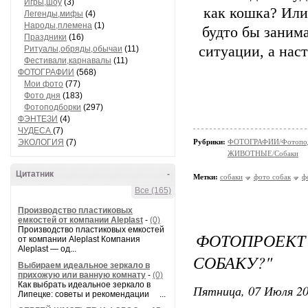
Игры,шоу
(3)
как кошка? Или
Легенды,мифы
(4)
Народы,племена
(1)
будто бы заним
Праздники
(16)
ситуации, а нас
Ритуалы,обряды,обычаи
(11)
Фестивали,карнавалы
(11)
ФОТОГРАФИИ
(568)
Мои фото
(77)
Фото дня
(183)
Фотоподборки
(297)
ФЭНТЕЗИ
(4)
ЧУДЕСА
(7)
ЭКОЛОГИЯ
(7)
Рубрики:
ФОТОГРАФИИ/Фотопо
ЖИВОТНЫЕ/Собаки
Цитатник
-
Метки:
собаки
фото собак
ф
Все (165)
Производство пластиковых
емкостей от компании Aleplast
-
(0)
Производство пластиковых емкостей
ФОТОПРОЕ
от компании Aleplast Компания
Aleplast — од...
СОБАКУ?"
Выбираем идеальное зеркало в
прихожую или ванную комнату
-
(0)
Как выбрать идеальное зеркало в
Пятница, 07 Июля 20
Липецке: советы и рекомендации ...