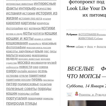
фотопроект под
интересные
интересные животные
Look Like Your D
факты
интерьер
искусство
история из
испания
история
их питомц
жизни
история про кота
италия
картины
карелия
конкурсы
котики
котенок
фотографии
кот
кошки
коты
котята
котики и люди
Рубрики:
ФОТОГРАФИИ/Фотопо
кошки и коты
ЖИВОТНЫЕ/Собаки
кошки и собаки
кошкомания
красивые
кошкофото
Метки:
собаки
фото
фотогра
фотографии
красная книга россии
крым
красоты зарубежья
лес
лисы
мальта
марокко
марракеш
медведи
морские животные
морские
москва
музей
москвариум
существа
ВЕСЕЛЫЕ Ф
новости
оаэ
озера
нейросети
озеро
осень
онлайн казино
ЧТО МОПСЫ —
памятники
острова
отели
пермь
памятники россии
пингвины
питер
подмосковье
позитив
Суббота, 14 Января 2
породы
полезные советы
кошек
породы собак
Рецепты_и_Рукодел
португалия
праздники
приколы
природа
птицы