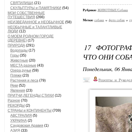
СВЯТИЛИЩА
(21)
СКУЛЬПТУРЫ и ПАМЯТНИКИ
(54)
Рубрики:
ЖИВОТНЫЕ/Собаки
МОИ СОБСТВЕННЫЕ
ПУТЕШЕСТВИЯ
(266)
Метки:
собаки
фото собак
г
НЕИЗВЕДАННОЕ и НЕОБЫЧНОЕ
(58)
НЕОБЫЧНЫЕ и ТАЛАНТЛИВЫЕ
ЛЮДИ
(12)
О МОЕМ РОДНОМ ГОРОДЕ
(ДЕРЕВНЕ)
(17)
17 ФОТОГРА
ПРИРОДА
(291)
Водопады
(17)
ЧТО ОНИ СОБ
Горы
(35)
Животные
(20)
МЕСТА разные
(43)
Понедельник, 06 Янва
Озера,ручьи
(59)
Пляжи
(23)
Рецепты_и_Рукодел
Растения и леса
(79)
Реки
(52)
Явления
(23)
ПРИТЧИ,ЛЕГЕНДЫ,СТИХИ
(12)
Разное
(70)
РЕКОРДЫ
(2)
СТРАНЫ и КОНТИНЕНТЫ
(709)
АВСТРАЛИЯ
(5)
УКРАИНА
(2)
Саудовская Аравия
(1)
АЗИЯ
(33)