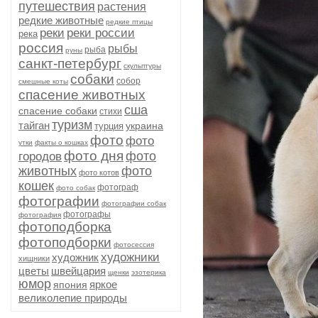
путешествия
растения
редкие животные
редкие птицы
реки
реки россии
река
россия
рыбы
рыба
руны
санкт-петербург
скульптуры
собаки
собор
смешные коты
спасение животных
сша
спасение собаки
стихи
туризм
тайган
украина
турция
фото
фото
утки
факты о кошках
фото дня
фото
городов
животных
фото
фото котов
кошек
фотограф
фото собак
фотографии
фотографии собак
фотографы
фотография
фотоподборка
фотоподборки
фотосессия
художники
художник
хищники
цветы
швейцария
щенки
эзотерика
юмор
яркое
япония
великолепие природы