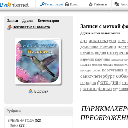
Регистрация
Вход
Рейтинги
Авос
Записи
Друзья
Комментарии
Записи с меткой ф
Неизвестная Планета
Другие метки пользователя ↓
архитектура
арт
в ми
дост
домашние питомцы
интересн
индия
израиль
карелия
картины
конкурсы фо
мальта
москва
медведи
москвариу
п
португалия
породы собак
соба
санкт-петербург
фото дня
городов
фот
фотоподборки
художни
В друзья
ПАРИКМАХЕР
Рубрики
-
ПРЕОБРАЖЕНИ
ВРЕМЕНА ГОДА
(52)
Зима
(23)