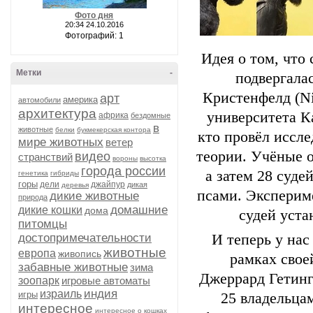
Фото дня
20:34 24.10.2016
Фотографий: 1
Идея о том, что
Метки
-
подвергала
Кристенфелд (Ni
арт
америка
автомобили
архитектура
университета К
африка
бездомные
в
животные
белки
букмекерская контора
кто провёл иссле
мире животных
ветер
теории. Учёные о
видео
странствий
вороны
высотка
города россии
а затем 28 суде
генетика
гибриды
горы
дели
джайпур
дикая
деревья
псами. Эксперим
дикие животные
природа
домашние
дикие кошки
дома
судей уста
питомцы
достопримечательности
И теперь у нас
животные
европа
живопись
рамках свое
забавные животные
зима
Джеррард Гетингс
зоопарк
игровые автоматы
индия
израиль
игры
25 владельца
интересное
интересное о кошках