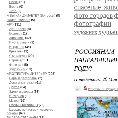
Осень
(21)
спасение жив
Весна
(6)
Лето
(2)
ф
фото городов
А ВЫ КАК ДУМАЕТЕ? (Вопросы)
(8)
Палеонтология
(5)
фотографии
АРТ
(131)
Арт-проект
(8)
худож
художник
Бодиарт
(1)
Живопись
(42)
Инсталляция
(3)
Искусство
(34)
РОССИЯНАМ
Креатив
(13)
Скульптуры
(29)
НАПРАВЛЕНИЯ
Стрит-арт
(1)
Фото-арт
(5)
ГОДУ!
Художники
(53)
АРХИТЕКТУРА,ИНТЕРЬЕР
(293)
Понедельник, 20 Мая 
Бары и рестораны
(2)
Дома и коттеджи
(61)
Другое
(64)
Рецепты_и_Рукодел
Замки и дворцы
(33)
Интерьер
(13)
Музеи
(26)
Отели и гостиницы
(26)
Церкви, монастыри, часовни,
соборы
(67)
ВИДЕОМАТЕРИАЛЫ
(88)