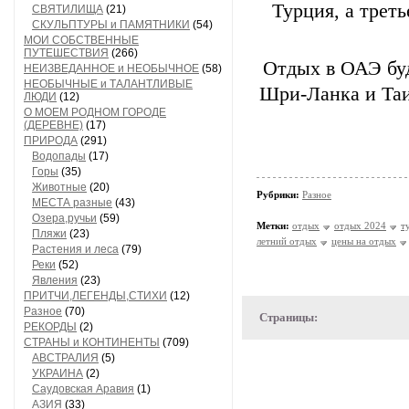
Турция, а треть
СВЯТИЛИЩА
(21)
СКУЛЬПТУРЫ и ПАМЯТНИКИ
(54)
МОИ СОБСТВЕННЫЕ
ПУТЕШЕСТВИЯ
(266)
Отдых в ОАЭ буде
НЕИЗВЕДАННОЕ и НЕОБЫЧНОЕ
(58)
НЕОБЫЧНЫЕ и ТАЛАНТЛИВЫЕ
Шри-Ланка и Таи
ЛЮДИ
(12)
О МОЕМ РОДНОМ ГОРОДЕ
(ДЕРЕВНЕ)
(17)
ПРИРОДА
(291)
Водопады
(17)
Горы
(35)
Животные
(20)
Рубрики:
Разное
МЕСТА разные
(43)
Озера,ручьи
(59)
Метки:
отдых
отдых 2024
т
Пляжи
(23)
летний отдых
цены на отдых
Растения и леса
(79)
Реки
(52)
Явления
(23)
ПРИТЧИ,ЛЕГЕНДЫ,СТИХИ
(12)
Разное
(70)
Страницы:
РЕКОРДЫ
(2)
СТРАНЫ и КОНТИНЕНТЫ
(709)
АВСТРАЛИЯ
(5)
УКРАИНА
(2)
Саудовская Аравия
(1)
АЗИЯ
(33)