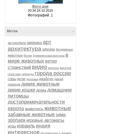
Фото дня
20:34 24.10.2016
Фотографий: 1
Метки
-
арт
америка
автомобили
архитектура
африка
бездомные
в
животные
белки
букмекерская контора
мире животных
ветер
видео
странствий
вороны
высотка
города россии
генетика
гибриды
горы
дели
джайпур
дикая
деревья
дикие животные
природа
домашние
дикие кошки
дома
питомцы
достопримечательности
животные
европа
живопись
забавные животные
зима
зоопарк
игровые автоматы
индия
израиль
игры
интересное
интересное о кошках