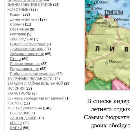
ДАВНО ЗАБЫТОЕ СТАРОЕ
(12)
ЖИВОТНЫЕ
(828)
Кошки
(283)
Дикие животные
(127)
Собаки
(111)
Насекомые
(9)
Рептилии
(5)
Земноводные
(1)
Вымершие животные
(7)
Домашние питомцы
(97)
Забавные животные
(65)
Птицы
(69)
Разные животные
(55)
Редкие животные
(63)
Рыбы и водяные животные
(69)
ЗА ГРАНЬЮ РЕАЛЬНОСТИ
(24)
ЗАГАДКИ И ТАЙНЫ ВСЕЛЕННОЙ
(29)
ИСТОРИЯ
(27)
КАТАСТРОФЫ
(6)
Конкурсы сообщества (от админа)
(1)
В списке лиде
КОСМОС
(11)
летнего отдых
МЕСТА рукотворные
(146)
ВЫСТАВКИ
(6)
Самым бюджетным
ЗАПОВЕДНИКИ
(10)
МУЗЕИ
(22)
двоих обойдет
ПАРКИ
(56)