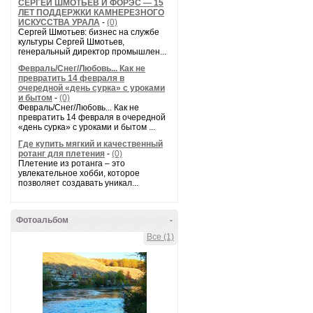
СЕРГЕЙ ШМОТЬЕВ И ФОРЭС — 15
ЛЕТ ПОДДЕРЖКИ КАМНЕРЕЗНОГО
ИСКУССТВА УРАЛА
-
(0)
Сергей Шмотьев: бизнес на службе
культуры Сергей Шмотьев,
генеральный директор промышлен...
Февраль/Снег/Любовь... Как не
превратить 14 февраля в
очередной «день сурка» с уроками
и бытом
-
(0)
Февраль/Снег/Любовь... Как не
превратить 14 февраля в очередной
«день сурка» с уроками и бытом ...
Где купить мягкий и качественный
ротанг для плетения
-
(0)
Плетение из ротанга – это
увлекательное хобби, которое
позволяет создавать уникал...
Фотоальбом
-
Все (1)