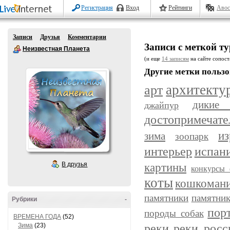
Регистрация
Вход
Рейтинги
Авос
Записи
Друзья
Комментарии
Записи с меткой т
Неизвестная Планета
(и еще
14 записям
на сайте сопост
Другие метки пользо
арт
архитекту
дикие
джайпур
достопримечате
из
зима
зоопарк
интерьер
испан
В друзья
картины
конкурсы 
коты
кошкоман
памятники
памятник
Рубрики
-
пор
породы собак
ВРЕМЕНА ГОДА
(52)
реки
реки росс
Зима
(23)