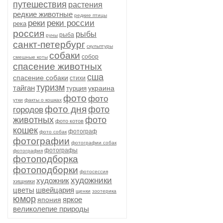
путешествия
растения
редкие животные
редкие птицы
реки
реки россии
река
россия
рыбы
рыба
руны
санкт-петербург
скульптуры
собаки
собор
смешные коты
спасение животных
сша
спасение собаки
стихи
туризм
тайган
украина
турция
фото
фото
утки
факты о кошках
фото дня
фото
городов
животных
фото
фото котов
кошек
фотограф
фото собак
фотографии
фотографии собак
фотографы
фотография
фотоподборка
фотоподборки
фотосессия
художники
художник
хищники
цветы
швейцария
щенки
эзотерика
юмор
яркое
япония
великолепие природы