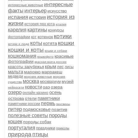
интересные
интересные животные
факты
интерьер
искусство
история из
испания
история
жизни
история про кота
италия
картины
карелия
конкурсы
котики
котенок
фотографии
кот
кошки
коты
котята
котики и люди
кошки и коты
кошки и собаки
кошкомания
красивые
кошкофото
фотографии
красная книга россии
крым
красоты зарубежья
лес
лисы
мальта
марокко
марракеш
медведи
морские животные
морские
москва
музей
москвариум
существа
новости
оаэ
озера
нейросети
озеро
осень
онлайн казино
памятники
острова
отели
пермь
памятники россии
пингвины
питер
подмосковье
позитив
породы
полезные советы
кошек
породы собак
португалия
праздники
приколы
природа
птицы