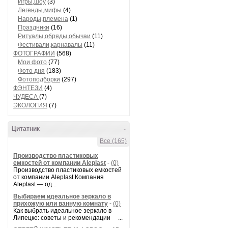
Игры,шоу
(3)
Легенды,мифы
(4)
Народы,племена
(1)
Праздники
(16)
Ритуалы,обряды,обычаи
(11)
Фестивали,карнавалы
(11)
ФОТОГРАФИИ
(568)
Мои фото
(77)
Фото дня
(183)
Фотоподборки
(297)
ФЭНТЕЗИ
(4)
ЧУДЕСА
(7)
ЭКОЛОГИЯ
(7)
Цитатник
-
Все (165)
Производство пластиковых
емкостей от компании Aleplast
-
(0)
Производство пластиковых емкостей
от компании Aleplast Компания
Aleplast — од...
Выбираем идеальное зеркало в
прихожую или ванную комнату
-
(0)
Как выбрать идеальное зеркало в
Липецке: советы и рекомендации ...