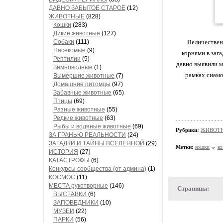
ДАВНО ЗАБЫТОЕ СТАРОЕ
(12)
ЖИВОТНЫЕ
(828)
Кошки
(283)
Дикие животные
(127)
Собаки
(111)
Величествен
Насекомые
(9)
корнями в заг
Рептилии
(5)
давно выявили м
Земноводные
(1)
рамках сиамо
Вымершие животные
(7)
Домашние питомцы
(97)
Забавные животные
(65)
Птицы
(69)
Разные животные
(55)
Редкие животные
(63)
Рыбы и водяные животные
(69)
Рубрики:
ЖИВОТН
ЗА ГРАНЬЮ РЕАЛЬНОСТИ
(24)
ЗАГАДКИ И ТАЙНЫ ВСЕЛЕННОЙ
(29)
Метки:
кошки
ко
ИСТОРИЯ
(27)
КАТАСТРОФЫ
(6)
Конкурсы сообщества (от админа)
(1)
КОСМОС
(11)
МЕСТА рукотворные
(146)
Страницы:
ВЫСТАВКИ
(6)
ЗАПОВЕДНИКИ
(10)
МУЗЕИ
(22)
ПАРКИ
(56)