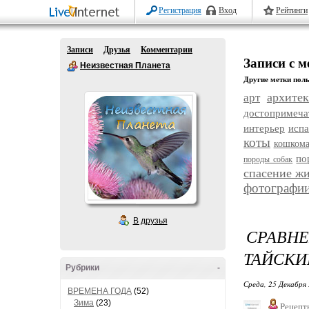
Регистрация
Вход
Рейтинги
Записи
Друзья
Комментарии
Записи с 
Неизвестная Планета
Другие метки поль
архитек
арт
достопримеча
интерьер
исп
коты
кошком
по
породы собак
спасение ж
фотографи
В друзья
СРАВН
ТАЙСКИ
Рубрики
-
Среда, 25 Декабря 
ВРЕМЕНА ГОДА
(52)
Зима
(23)
Рецепт