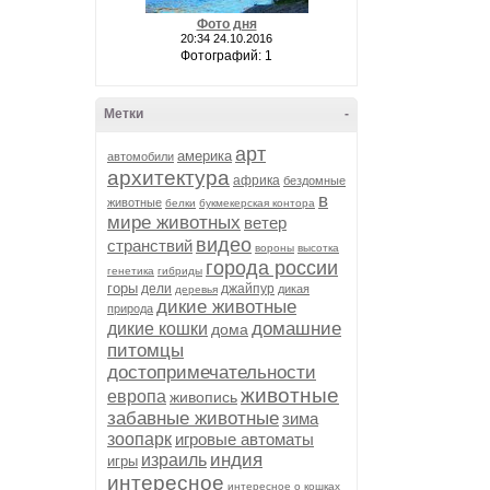
Фото дня
20:34 24.10.2016
Фотографий: 1
Метки
-
арт
америка
автомобили
архитектура
африка
бездомные
в
животные
белки
букмекерская контора
мире животных
ветер
видео
странствий
вороны
высотка
города россии
генетика
гибриды
горы
дели
джайпур
дикая
деревья
дикие животные
природа
домашние
дикие кошки
дома
питомцы
достопримечательности
животные
европа
живопись
забавные животные
зима
зоопарк
игровые автоматы
индия
израиль
игры
интересное
интересное о кошках