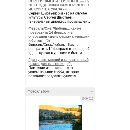
СЕРГЕЙ ШМОТЬЕВ И ФОРЭС — 15
ЛЕТ ПОДДЕРЖКИ КАМНЕРЕЗНОГО
ИСКУССТВА УРАЛА
-
(0)
Сергей Шмотьев: бизнес на службе
культуры Сергей Шмотьев,
генеральный директор промышлен...
Февраль/Снег/Любовь... Как не
превратить 14 февраля в
очередной «день сурка» с уроками
и бытом
-
(0)
Февраль/Снег/Любовь... Как не
превратить 14 февраля в очередной
«день сурка» с уроками и бытом ...
Где купить мягкий и качественный
ротанг для плетения
-
(0)
Плетение из ротанга – это
увлекательное хобби, которое
позволяет создавать уникал...
Фотоальбом
-
Все (1)