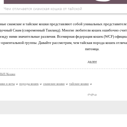
ные сиамские и тайские кошки представляют собой уникальных представителе
адочный Сиам (современный Таиланд). Многие любители кошек ошибочно счи
ежду ними значительные различия. Всемирная федерация кошек (WCF) официал
-ориентальной группы. Давайте рассмотрим, чем тайская порода кошек отличае
питомца.
далее
ЫЕ/Кошки
шки и коты
породы кошек
сиамские кошки
тайские кошки