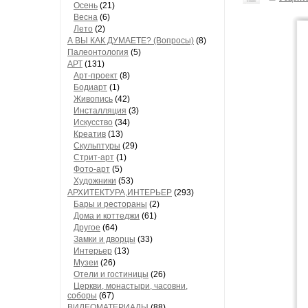
Осень
(21)
Весна
(6)
Лето
(2)
А ВЫ КАК ДУМАЕТЕ? (Вопросы)
(8)
Палеонтология
(5)
АРТ
(131)
Арт-проект
(8)
Бодиарт
(1)
Живопись
(42)
Инсталляция
(3)
Искусство
(34)
Креатив
(13)
Скульптуры
(29)
Стрит-арт
(1)
Фото-арт
(5)
Художники
(53)
АРХИТЕКТУРА,ИНТЕРЬЕР
(293)
Бары и рестораны
(2)
Дома и коттеджи
(61)
Другое
(64)
Замки и дворцы
(33)
Интерьер
(13)
Музеи
(26)
Отели и гостиницы
(26)
Церкви, монастыри, часовни,
соборы
(67)
ВИДЕОМАТЕРИАЛЫ
(88)