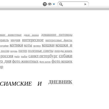
икие животные
домашние питомцы
дикие кошки
интересное
индия
зраиль
интересные факты
котики
кошки
кошки и
коты
котята
тографии
питер
полезные советы
 россии
породы кошек
пермь
собаки
россия
санкт-петербург
рыбы
рыба
то дня
фото кошек
фото животных
фото котов
ор
 СИАМСКИЕ И
ДНЕВНИК