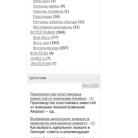
Игры,шоу
(3)
Легенды,мифы
(4)
Народы,племена
(1)
Праздники
(16)
Ритуалы,обряды,обычаи
(11)
Фестивали,карнавалы
(11)
ФОТОГРАФИИ
(568)
Мои фото
(77)
Фото дня
(183)
Фотоподборки
(297)
ФЭНТЕЗИ
(4)
ЧУДЕСА
(7)
ЭКОЛОГИЯ
(7)
Цитатник
-
Все (165)
Производство пластиковых
емкостей от компании Aleplast
-
(0)
Производство пластиковых емкостей
от компании Aleplast Компания
Aleplast — од...
Выбираем идеальное зеркало в
прихожую или ванную комнату
-
(0)
Как выбрать идеальное зеркало в
Липецке: советы и рекомендации ...