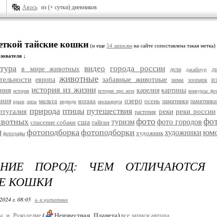
Авось
из (+ сутки) дневников
меткой тайские кошки
(и еще
54 записям
на сайте сопоставлена такая метка)
зователя ↓
тура
видео
города россии
в мире животных
д
дели
джайпур
животные
тельности
забавные животные
европа
зима
и
зоопарк
история из жизни
ания
карелия
картины
история
история про кота
конкурсы фо
озеро
ания
мальта
осень
москва
памятники
памятники
крым
лисы
медведи
москвариум
природа
птицы
путешествия
ртугалия
реки
реки россии
растения
фото
фо
ивотных
туризм
фото городов
сша
спасение собаки
тайган
и
фотоподборка
фотоподборки
юм
художники
художник
фотографы
ЕНИЕ ПОРОД: ЧЕМ ОТЛИЧАЮТСЯ
Е КОШКИ
2024 г. 08:05
+ в цитатник
ы_и_Рукоделие
(
Неизвестная_Планета
)
все записи автора