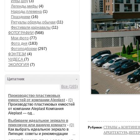
Игры,шоу
(3)
Легенды,мифы
(4)
Народы,племена
(1)
Праздники
(16)
Ритуалы,обряды,обычаи
(11)
Фестивали,карнавалы
(11)
ФОТОГРАФИИ
(568)
Мои фото
(77)
Фото дня
(183)
Фотоподборки
(297)
ФЭНТЕЗИ
(4)
ЧУДЕСА
(7)
ЭКОЛОГИЯ
(7)
Цитатник
-
Все (165)
Производство пластиковых
емкостей от компании Aleplast
-
(0)
Производство пластиковых емкостей
от компании Aleplast Компания
Aleplast — од...
Выбираем идеальное зеркало в
прихожую или ванную комнату
-
(0)
Рубрики:
СТРАНЫ и КОНТИНЕ
Как выбрать идеальное зеркало в
АРХИТЕКТУРА,ИНТЕРЬЕ
Липецке: советы и рекомендации ...