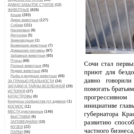
ДАВНО ЗАБЫТОЕ СТАРОЕ
(12)
ЖИВОТНЫЕ
(828)
Кошки
(283)
Дикие животные
(127)
Собаки
(111)
Насекомые
(9)
Рептилии
(5)
Земноводные
(1)
Вымершие животные
(7)
Домашние питомцы
(97)
Забавные животные
(65)
Птицы
(69)
Сочи стал первы
Разные животные
(55)
приют для безд
Редкие животные
(63)
Рыбы и водяные животные
(69)
давно говорил
ЗА ГРАНЬЮ РЕАЛЬНОСТИ
(24)
ЗАГАДКИ И ТАЙНЫ ВСЕЛЕННОЙ
(29)
помогать братья
ИСТОРИЯ
(27)
прогрессивном
КАТАСТРОФЫ
(6)
Конкурсы сообщества (от админа)
(1)
инициативе глав
КОСМОС
(11)
МЕСТА рукотворные
(146)
губернатора Кра
ВЫСТАВКИ
(6)
развитию спосо
ЗАПОВЕДНИКИ
(10)
МУЗЕИ
(22)
частного бизнеса
ПАРКИ
(56)