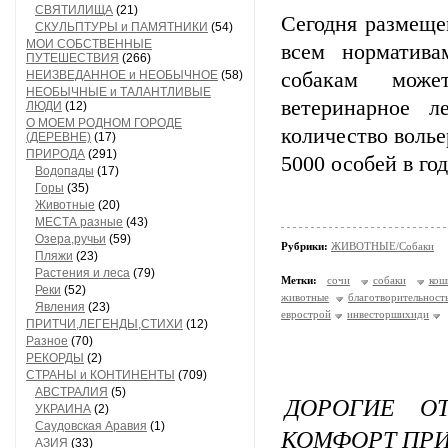
СВЯТИЛИЩА
(21)
Сегодня размеще
СКУЛЬПТУРЫ и ПАМЯТНИКИ
(54)
МОИ СОБСТВЕННЫЕ
всем норматива
ПУТЕШЕСТВИЯ
(266)
НЕИЗВЕДАННОЕ и НЕОБЫЧНОЕ
(58)
собакам може
НЕОБЫЧНЫЕ и ТАЛАНТЛИВЫЕ
ветеринарное л
ЛЮДИ
(12)
О МОЕМ РОДНОМ ГОРОДЕ
количество волье
(ДЕРЕВНЕ)
(17)
ПРИРОДА
(291)
5000 особей в го
Водопады
(17)
Горы
(35)
Животные
(20)
МЕСТА разные
(43)
Озера,ручьи
(59)
Рубрики:
ЖИВОТНЫЕ/Собаки
Пляжи
(23)
Растения и леса
(79)
Метки:
сочи
собаки
кош
Реки
(52)
животные
благотворительност
Явления
(23)
еврострой
инвесторшихиди
ПРИТЧИ,ЛЕГЕНДЫ,СТИХИ
(12)
Разное
(70)
РЕКОРДЫ
(2)
СТРАНЫ и КОНТИНЕНТЫ
(709)
АВСТРАЛИЯ
(5)
ДОРОГИЕ О
УКРАИНА
(2)
Саудовская Аравия
(1)
КОМФОРТ ПРИ
АЗИЯ
(33)