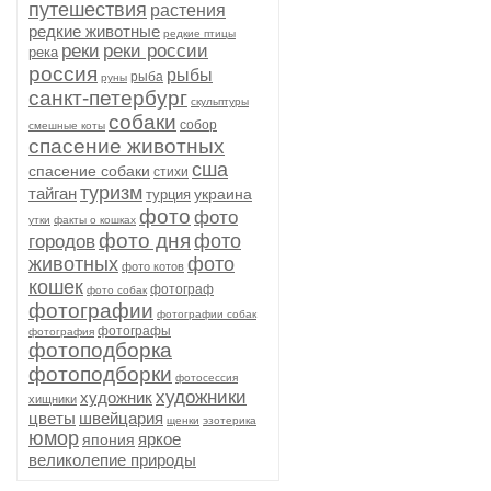
путешествия
растения
редкие животные
редкие птицы
реки
реки россии
река
россия
рыбы
рыба
руны
санкт-петербург
скульптуры
собаки
собор
смешные коты
спасение животных
сша
спасение собаки
стихи
туризм
тайган
украина
турция
фото
фото
утки
факты о кошках
фото дня
фото
городов
животных
фото
фото котов
кошек
фотограф
фото собак
фотографии
фотографии собак
фотографы
фотография
фотоподборка
фотоподборки
фотосессия
художники
художник
хищники
цветы
швейцария
щенки
эзотерика
юмор
яркое
япония
великолепие природы