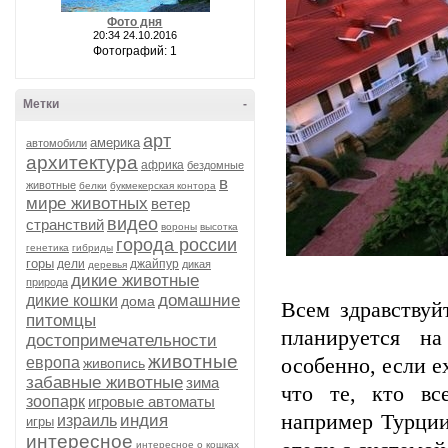
Фото дня
20:34 24.10.2016
Фотографий: 1
Метки
-
арт
америка
автомобили
архитектура
африка
бездомные
в
животные
белки
букмекерская контора
мире животных
ветер
видео
странствий
вороны
высотка
города россии
генетика
гибриды
горы
дели
джайпур
дикая
деревья
дикие животные
природа
домашние
дикие кошки
дома
Всем здравствуй
питомцы
планируется н
достопримечательности
животные
европа
особенно, если е
живопись
забавные животные
зима
что те, кто вс
зоопарк
игровые автоматы
например Турции
индия
израиль
игры
интересное
интересное о кошках