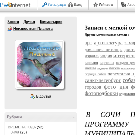
Регистрация
Вход
Рейтинги
Авос
Записи
Друзья
Комментарии
Записи с меткой с
Неизвестная Планета
Другие метки пользователя ↓
архитектура
арт
в ми
дост
домашние питомцы
интересн
индия
израиль
карелия
картины
конкурсы фот
мальта
москва
медведи
москвариу
п
португалия
породы собак
соба
санкт-петербург
фото дня
городов
ф
фотоподборки
художни
В друзья
В СОЧИ ПР
Рубрики
-
ПРОГРАММУ
ВРЕМЕНА ГОДА
(52)
МУНИЦИПАЛЬ
Зима
(23)