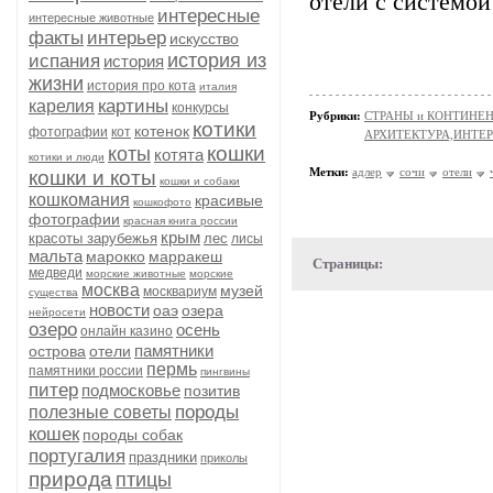
отели с системой
интересные
интересные животные
факты
интерьер
искусство
история из
испания
история
жизни
история про кота
италия
картины
карелия
конкурсы
Рубрики:
СТРАНЫ и КОНТИНЕ
котики
котенок
фотографии
кот
АРХИТЕКТУРА,ИНТЕРЬЕ
кошки
коты
котята
котики и люди
Метки:
адлер
сочи
отели
кошки и коты
кошки и собаки
кошкомания
красивые
кошкофото
фотографии
красная книга россии
крым
красоты зарубежья
лес
лисы
мальта
марокко
марракеш
Страницы:
медведи
морские животные
морские
москва
музей
москвариум
существа
новости
оаэ
озера
нейросети
озеро
осень
онлайн казино
памятники
острова
отели
пермь
памятники россии
пингвины
питер
подмосковье
позитив
породы
полезные советы
кошек
породы собак
португалия
праздники
приколы
природа
птицы