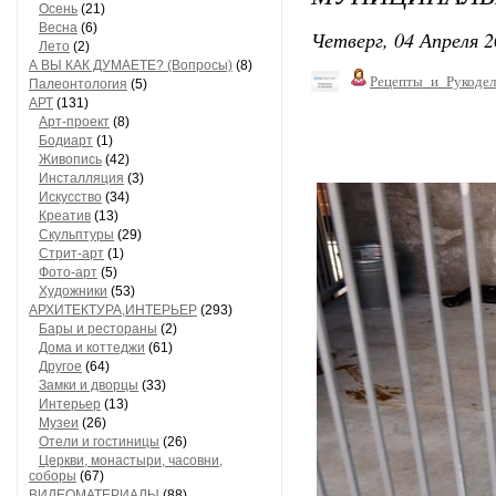
Осень
(21)
Весна
(6)
Четверг, 04 Апреля 2
Лето
(2)
А ВЫ КАК ДУМАЕТЕ? (Вопросы)
(8)
Рецепты_и_Рукодел
Палеонтология
(5)
АРТ
(131)
Арт-проект
(8)
Бодиарт
(1)
Живопись
(42)
Инсталляция
(3)
Искусство
(34)
Креатив
(13)
Скульптуры
(29)
Стрит-арт
(1)
Фото-арт
(5)
Художники
(53)
АРХИТЕКТУРА,ИНТЕРЬЕР
(293)
Бары и рестораны
(2)
Дома и коттеджи
(61)
Другое
(64)
Замки и дворцы
(33)
Интерьер
(13)
Музеи
(26)
Отели и гостиницы
(26)
Церкви, монастыри, часовни,
соборы
(67)
ВИДЕОМАТЕРИАЛЫ
(88)