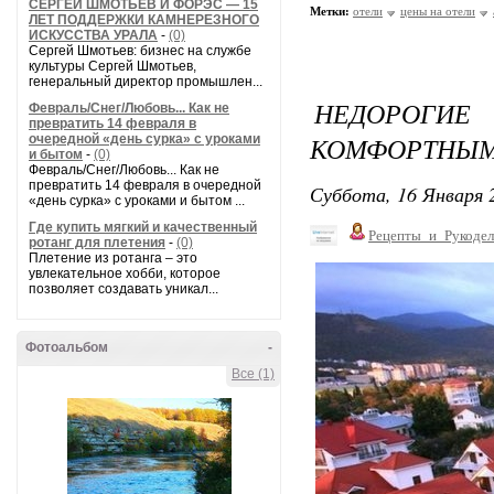
СЕРГЕЙ ШМОТЬЕВ И ФОРЭС — 15
Метки:
отели
цены на отели
ЛЕТ ПОДДЕРЖКИ КАМНЕРЕЗНОГО
ИСКУССТВА УРАЛА
-
(0)
Сергей Шмотьев: бизнес на службе
культуры Сергей Шмотьев,
генеральный директор промышлен...
НЕДОРОГИЕ
Февраль/Снег/Любовь... Как не
превратить 14 февраля в
КОМФОРТНЫМ
очередной «день сурка» с уроками
и бытом
-
(0)
Февраль/Снег/Любовь... Как не
превратить 14 февраля в очередной
Суббота, 16 Января 2
«день сурка» с уроками и бытом ...
Где купить мягкий и качественный
Рецепты_и_Рукодел
ротанг для плетения
-
(0)
Плетение из ротанга – это
увлекательное хобби, которое
позволяет создавать уникал...
Фотоальбом
-
Все (1)