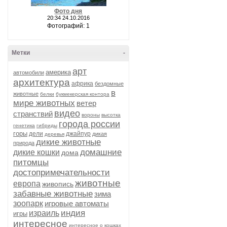
Фото дня
20:34 24.10.2016
Фотографий: 1
Метки
-
арт
америка
автомобили
архитектура
африка
бездомные
в
животные
белки
букмекерская контора
мире животных
ветер
видео
странствий
вороны
высотка
города россии
генетика
гибриды
горы
дели
джайпур
дикая
деревья
дикие животные
природа
домашние
дикие кошки
дома
питомцы
достопримечательности
животные
европа
живопись
забавные животные
зима
зоопарк
игровые автоматы
индия
израиль
игры
интересное
интересное о кошках