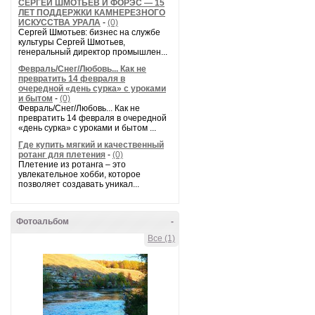
СЕРГЕЙ ШМОТЬЕВ И ФОРЭС — 15
ЛЕТ ПОДДЕРЖКИ КАМНЕРЕЗНОГО
ИСКУССТВА УРАЛА
-
(0)
Сергей Шмотьев: бизнес на службе
культуры Сергей Шмотьев,
генеральный директор промышлен...
Февраль/Снег/Любовь... Как не
превратить 14 февраля в
очередной «день сурка» с уроками
и бытом
-
(0)
Февраль/Снег/Любовь... Как не
превратить 14 февраля в очередной
«день сурка» с уроками и бытом ...
Где купить мягкий и качественный
ротанг для плетения
-
(0)
Плетение из ротанга – это
увлекательное хобби, которое
позволяет создавать уникал...
Фотоальбом
-
Все (1)