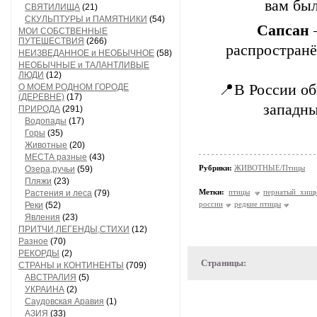
вам был
СВЯТИЛИЩА
(21)
СКУЛЬПТУРЫ и ПАМЯТНИКИ
(54)
Сапсан
—
МОИ СОБСТВЕННЫЕ
ПУТЕШЕСТВИЯ
(266)
распространё
НЕИЗВЕДАННОЕ и НЕОБЫЧНОЕ
(58)
НЕОБЫЧНЫЕ и ТАЛАНТЛИВЫЕ
ЛЮДИ
(12)
📍В России об
О МОЕМ РОДНОМ ГОРОДЕ
(ДЕРЕВНЕ)
(17)
западны
ПРИРОДА
(291)
Водопады
(17)
Горы
(35)
Животные
(20)
МЕСТА разные
(43)
Рубрики:
ЖИВОТНЫЕ/Птицы
Озера,ручьи
(59)
Пляжи
(23)
Метки:
птицы
пернатый хищ
Растения и леса
(79)
россии
редкие птицы
Реки
(52)
Явления
(23)
ПРИТЧИ,ЛЕГЕНДЫ,СТИХИ
(12)
Разное
(70)
РЕКОРДЫ
(2)
Страницы:
СТРАНЫ и КОНТИНЕНТЫ
(709)
АВСТРАЛИЯ
(5)
УКРАИНА
(2)
Саудовская Аравия
(1)
АЗИЯ
(33)