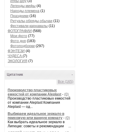
Игры,шоу
(3)
Легенды,мифы
(4)
Народы,племена
(1)
Праздники
(16)
Ритуалы,обряды,обычаи
(11)
Фестивали,карнавалы
(11)
ФОТОГРАФИИ
(568)
Мои фото
(77)
Фото дня
(183)
Фотоподборки
(297)
ФЭНТЕЗИ
(4)
ЧУДЕСА
(7)
ЭКОЛОГИЯ
(7)
Цитатник
-
Все (165)
Производство пластиковых
емкостей от компании Aleplast
-
(0)
Производство пластиковых емкостей
от компании Aleplast Компания
Aleplast — од...
Выбираем идеальное зеркало в
прихожую или ванную комнату
-
(0)
Как выбрать идеальное зеркало в
Липецке: советы и рекомендации ...