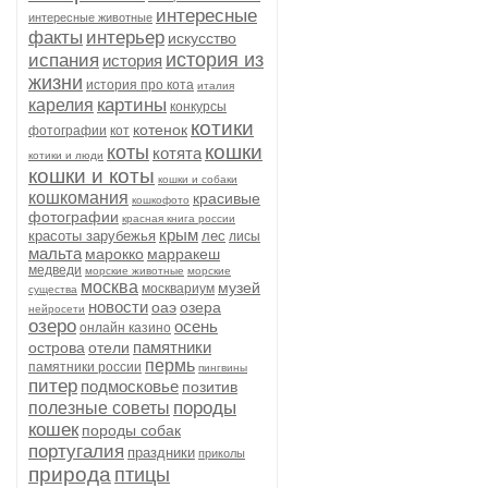
интересные
интересные животные
факты
интерьер
искусство
история из
испания
история
жизни
история про кота
италия
картины
карелия
конкурсы
котики
котенок
фотографии
кот
кошки
коты
котята
котики и люди
кошки и коты
кошки и собаки
кошкомания
красивые
кошкофото
фотографии
красная книга россии
крым
красоты зарубежья
лес
лисы
мальта
марокко
марракеш
медведи
морские животные
морские
москва
музей
москвариум
существа
новости
оаэ
озера
нейросети
озеро
осень
онлайн казино
памятники
острова
отели
пермь
памятники россии
пингвины
питер
подмосковье
позитив
породы
полезные советы
кошек
породы собак
португалия
праздники
приколы
природа
птицы