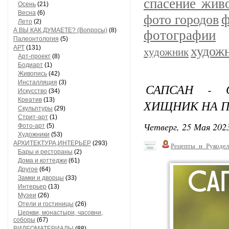
спасение жив
Осень
(21)
Весна
(6)
ф
фото городов
Лето
(2)
А ВЫ КАК ДУМАЕТЕ? (Вопросы)
(8)
фотографии
Палеонтология
(5)
АРТ
(131)
худож
художник
Арт-проект
(8)
Бодиарт
(1)
Живопись
(42)
Инсталляция
(3)
САПСАН - 
Искусство
(34)
Креатив
(13)
ХИЩНИК НА П
Скульптуры
(29)
Стрит-арт
(1)
Четверг, 25 Мая 2023
Фото-арт
(5)
Художники
(53)
АРХИТЕКТУРА,ИНТЕРЬЕР
(293)
Рецепты_и_Рукодел
Бары и рестораны
(2)
Дома и коттеджи
(61)
Другое
(64)
Замки и дворцы
(33)
Интерьер
(13)
Музеи
(26)
Отели и гостиницы
(26)
Церкви, монастыри, часовни,
соборы
(67)
ВИДЕОМАТЕРИАЛЫ
(88)