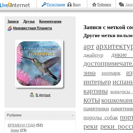
Регистрация
Вход
Рейтинги
Авос
Записи
Друзья
Комментарии
Записи с меткой с
Неизвестная Планета
Другие метки пользо
арт
архитекту
дикие
джайпур
достопримечате
из
зима
зоопарк
интерьер
испан
картины
конкурсы 
В друзья
коты
кошкоман
памятники
памятник
пор
Рубрики
-
породы собак
реки
реки росс
ВРЕМЕНА ГОДА
(52)
Зима
(23)