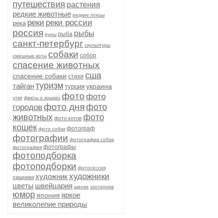
путешествия
растения
редкие животные
редкие птицы
реки
реки россии
река
россия
рыбы
рыба
руны
санкт-петербург
скульптуры
собаки
собор
смешные коты
спасение животных
сша
спасение собаки
стихи
туризм
тайган
украина
турция
фото
фото
утки
факты о кошках
фото дня
фото
городов
животных
фото
фото котов
кошек
фотограф
фото собак
фотографии
фотографии собак
фотографы
фотография
фотоподборка
фотоподборки
фотосессия
художники
художник
хищники
цветы
швейцария
щенки
эзотерика
юмор
яркое
япония
великолепие природы