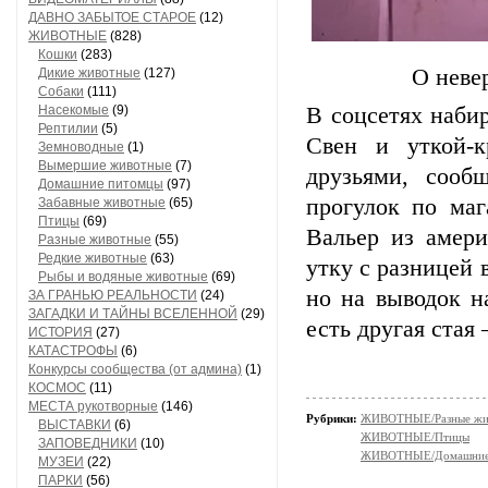
ДАВНО ЗАБЫТОЕ СТАРОЕ
(12)
ЖИВОТНЫЕ
(828)
Кошки
(283)
О неве
Дикие животные
(127)
Собаки
(111)
Насекомые
(9)
В соцсетях наби
Рептилии
(5)
Свен и уткой-к
Земноводные
(1)
Вымершие животные
(7)
друзьями, сооб
Домашние питомцы
(97)
прогулок по маг
Забавные животные
(65)
Птицы
(69)
Вальер из амери
Разные животные
(55)
Редкие животные
(63)
утку с разницей 
Рыбы и водяные животные
(69)
но на выводок н
ЗА ГРАНЬЮ РЕАЛЬНОСТИ
(24)
ЗАГАДКИ И ТАЙНЫ ВСЕЛЕННОЙ
(29)
есть другая ста
ИСТОРИЯ
(27)
КАТАСТРОФЫ
(6)
Конкурсы сообщества (от админа)
(1)
КОСМОС
(11)
МЕСТА рукотворные
(146)
Рубрики:
ЖИВОТНЫЕ/Разные жи
ВЫСТАВКИ
(6)
ЖИВОТНЫЕ/Птицы
ЗАПОВЕДНИКИ
(10)
ЖИВОТНЫЕ/Домашние
МУЗЕИ
(22)
ПАРКИ
(56)