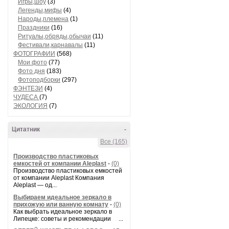
Игры,шоу
(3)
Легенды,мифы
(4)
Народы,племена
(1)
Праздники
(16)
Ритуалы,обряды,обычаи
(11)
Фестивали,карнавалы
(11)
ФОТОГРАФИИ
(568)
Мои фото
(77)
Фото дня
(183)
Фотоподборки
(297)
ФЭНТЕЗИ
(4)
ЧУДЕСА
(7)
ЭКОЛОГИЯ
(7)
Цитатник
-
Все (165)
Производство пластиковых
емкостей от компании Aleplast
-
(0)
Производство пластиковых емкостей
от компании Aleplast Компания
Aleplast — од...
Выбираем идеальное зеркало в
прихожую или ванную комнату
-
(0)
Как выбрать идеальное зеркало в
Липецке: советы и рекомендации ...