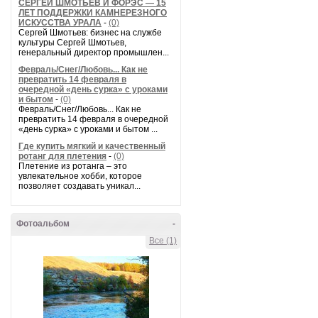
СЕРГЕЙ ШМОТЬЕВ И ФОРЭС — 15
ЛЕТ ПОДДЕРЖКИ КАМНЕРЕЗНОГО
ИСКУССТВА УРАЛА
-
(0)
Сергей Шмотьев: бизнес на службе
культуры Сергей Шмотьев,
генеральный директор промышлен...
Февраль/Снег/Любовь... Как не
превратить 14 февраля в
очередной «день сурка» с уроками
и бытом
-
(0)
Февраль/Снег/Любовь... Как не
превратить 14 февраля в очередной
«день сурка» с уроками и бытом ...
Где купить мягкий и качественный
ротанг для плетения
-
(0)
Плетение из ротанга – это
увлекательное хобби, которое
позволяет создавать уникал...
Фотоальбом
-
Все (1)