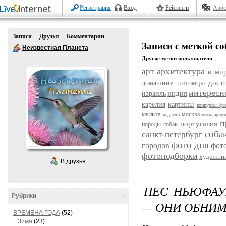
Регистрация
Вход
Рейтинги
Авос
Записи
Друзья
Комментарии
Записи с меткой со
Неизвестная Планета
Другие метки пользователя ↓
архитектура
арт
в ми
дост
домашние питомцы
интересн
индия
израиль
карелия
картины
конкурсы фо
мальта
москва
медведи
москвариу
п
португалия
породы собак
соба
санкт-петербург
фото дня
городов
фот
фотоподборки
художни
В друзья
ПЕС НЬЮФАУ
Рубрики
-
— ОНИ ОБНИ
ВРЕМЕНА ГОДА
(52)
Зима
(23)