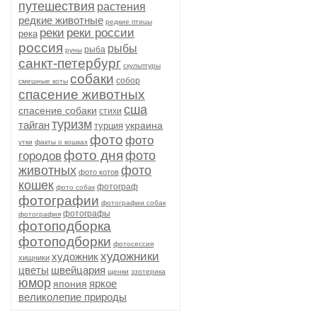
путешествия
растения
редкие животные
редкие птицы
реки
реки россии
река
россия
рыбы
рыба
руны
санкт-петербург
скульптуры
собаки
собор
смешные коты
спасение животных
сша
спасение собаки
стихи
туризм
тайган
украина
турция
фото
фото
утки
факты о кошках
фото дня
фото
городов
животных
фото
фото котов
кошек
фотограф
фото собак
фотографии
фотографии собак
фотографы
фотография
фотоподборка
фотоподборки
фотосессия
художники
художник
хищники
цветы
швейцария
щенки
эзотерика
юмор
яркое
япония
великолепие природы