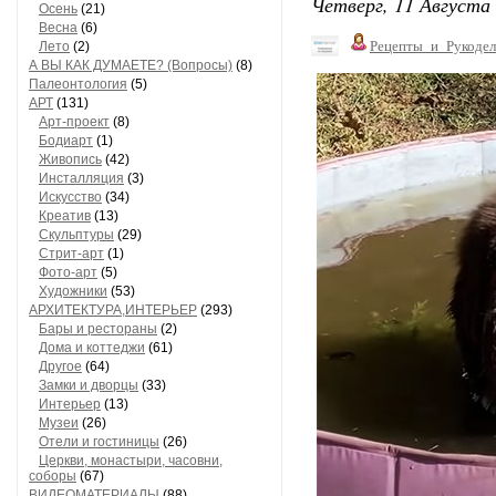
Четверг, 11 Августа 
Осень
(21)
Весна
(6)
Рецепты_и_Рукодел
Лето
(2)
А ВЫ КАК ДУМАЕТЕ? (Вопросы)
(8)
Палеонтология
(5)
АРТ
(131)
Арт-проект
(8)
Бодиарт
(1)
Живопись
(42)
Инсталляция
(3)
Искусство
(34)
Креатив
(13)
Скульптуры
(29)
Стрит-арт
(1)
Фото-арт
(5)
Художники
(53)
АРХИТЕКТУРА,ИНТЕРЬЕР
(293)
Бары и рестораны
(2)
Дома и коттеджи
(61)
Другое
(64)
Замки и дворцы
(33)
Интерьер
(13)
Музеи
(26)
Отели и гостиницы
(26)
Церкви, монастыри, часовни,
соборы
(67)
ВИДЕОМАТЕРИАЛЫ
(88)