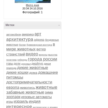
Фото дня
20:34 24.10.2016
Фотографий: 1
Метки
-
арт
америка
автомобили
архитектура
африка
бездомные
в
животные
белки
букмекерская контора
мире животных
ветер
видео
странствий
вороны
высотка
города россии
генетика
гибриды
горы
дели
джайпур
дикая
деревья
дикие животные
природа
домашние
дикие кошки
дома
питомцы
достопримечательности
животные
европа
живопись
забавные животные
зима
зоопарк
игровые автоматы
индия
израиль
игры
интересное
интересное о кошках