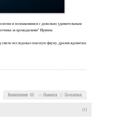
ологии и познакомимся с довольно удивительным
отника за крокодилами" Ирвина.
ц смело исследовал опасную фауну, дразня ядовитых
Комментарии
(
0
)
Нравится
Поделиться
[1]