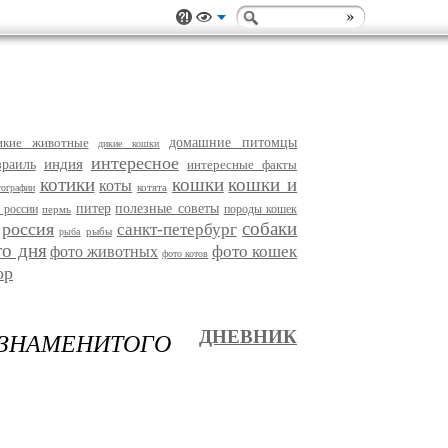
икие животные
домашние питомцы
дикие кошки
интересное
индия
зраиль
интересные факты
котики
кошки
кошки и
коты
котята
тографии
питер
полезные советы
 россии
породы кошек
пермь
собаки
россия
санкт-петербург
рыбы
рыба
то дня
фото кошек
фото животных
фото котов
ор
НАМЕНИТОГО
ДНЕВНИК