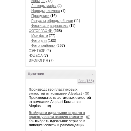
Игры,шоу
(3)
Легенды,мифы
(4)
Народы,племена
(1)
Праздники
(16)
Ритуалы,обряды,обычаи
(11)
Фестивали,карнавалы
(11)
ФОТОГРАФИИ
(568)
Мои фото
(77)
Фото дня
(183)
Фотоподборки
(297)
ФЭНТЕЗИ
(4)
ЧУДЕСА
(7)
ЭКОЛОГИЯ
(7)
Цитатник
-
Все (165)
Производство пластиковых
емкостей от компании Aleplast
-
(0)
Производство пластиковых емкостей
от компании Aleplast Компания
Aleplast — од...
Выбираем идеальное зеркало в
прихожую или ванную комнату
-
(0)
Как выбрать идеальное зеркало в
Липецке: советы и рекомендации ...