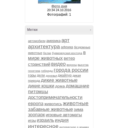
Фото дня
20:34 24.10.2016
Фотографий: 1
Метки
-
арт
америка
автомобили
архитектура
африка
бездомные
в
животные
белки
букмекерская контора
мире животных
ветер
видео
странствий
вороны
высотка
города россии
генетика
гибриды
горы
дели
джайпур
дикая
деревья
дикие животные
природа
домашние
дикие кошки
дома
питомцы
достопримечательности
животные
европа
живопись
забавные животные
зима
зоопарк
игровые автоматы
индия
израиль
игры
интересное
интересное о кошках