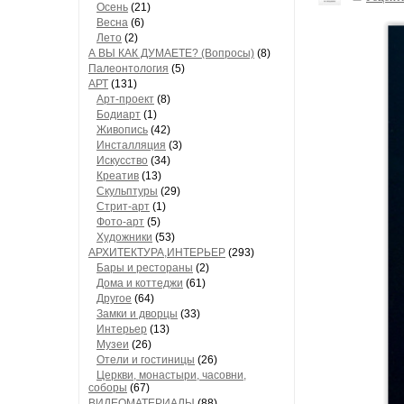
Осень
(21)
Весна
(6)
Лето
(2)
А ВЫ КАК ДУМАЕТЕ? (Вопросы)
(8)
Палеонтология
(5)
АРТ
(131)
Арт-проект
(8)
Бодиарт
(1)
Живопись
(42)
Инсталляция
(3)
Искусство
(34)
Креатив
(13)
Скульптуры
(29)
Стрит-арт
(1)
Фото-арт
(5)
Художники
(53)
АРХИТЕКТУРА,ИНТЕРЬЕР
(293)
Бары и рестораны
(2)
Дома и коттеджи
(61)
Другое
(64)
Замки и дворцы
(33)
Интерьер
(13)
Музеи
(26)
Отели и гостиницы
(26)
Церкви, монастыри, часовни,
соборы
(67)
ВИДЕОМАТЕРИАЛЫ
(88)