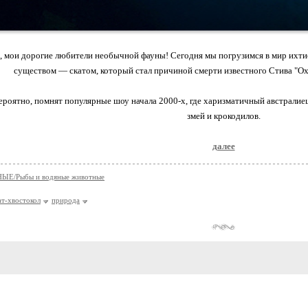
, мои дорогие любители необычной фауны! Сегодня мы погрузимся в мир ихти
существом — скатом, который стал причиной смерти известного Стива "Ох
вероятно, помнят популярные шоу начала 2000-х, где харизматичный австралие
змей и крокодилов.
далее
Е/Рыбы и водяные животные
ат-хвостокол
природа