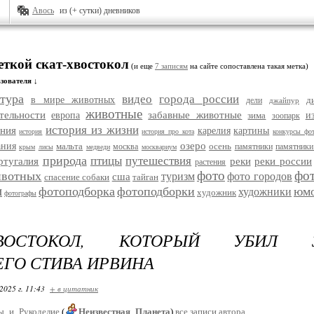
Авось
из (+ сутки) дневников
еткой скат-хвостокол
(и еще
7 записям
на сайте сопоставлена такая метка)
зователя ↓
тура
видео
города россии
в мире животных
д
дели
джайпур
животные
тельности
забавные животные
европа
зима
и
зоопарк
история из жизни
ания
карелия
картины
история
история про кота
конкурсы фо
озеро
ания
мальта
осень
москва
памятники
памятники
крым
лисы
медведи
москвариум
природа
птицы
путешествия
ртугалия
реки
реки россии
растения
фото
фо
ивотных
туризм
фото городов
сша
спасение собаки
тайган
и
фотоподборка
фотоподборки
юм
художники
художник
фотографы
ХВОСТОКОЛ, КОТОРЫЙ УБИЛ З
ГО СТИВА ИРВИНА
2025 г. 11:43
+ в цитатник
ы_и_Рукоделие
(
Неизвестная_Планета
)
все записи автора