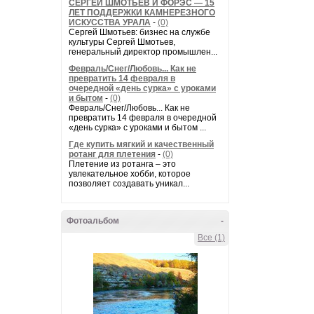
СЕРГЕЙ ШМОТЬЕВ И ФОРЭС — 15
ЛЕТ ПОДДЕРЖКИ КАМНЕРЕЗНОГО
ИСКУССТВА УРАЛА
-
(0)
Сергей Шмотьев: бизнес на службе
культуры Сергей Шмотьев,
генеральный директор промышлен...
Февраль/Снег/Любовь... Как не
превратить 14 февраля в
очередной «день сурка» с уроками
и бытом
-
(0)
Февраль/Снег/Любовь... Как не
превратить 14 февраля в очередной
«день сурка» с уроками и бытом ...
Где купить мягкий и качественный
ротанг для плетения
-
(0)
Плетение из ротанга – это
увлекательное хобби, которое
позволяет создавать уникал...
Фотоальбом
-
Все (1)