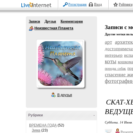
Регистрация
Вход
Рейтинги
Записи
Друзья
Комментарии
Записи с м
Неизвестная Планета
Другие метки поль
архитек
арт
достопримеча
интерьер
исп
коты
кошком
по
породы собак
спасение ж
фотографи
В друзья
СКАТ-
ВЕДУЩЕ
Рубрики
-
Суббота, 14 Июня 
ВРЕМЕНА ГОДА
(52)
Зима
(23)
Рецепт