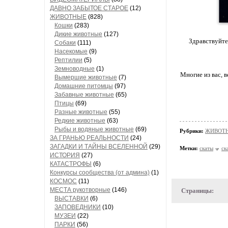
ДАВНО ЗАБЫТОЕ СТАРОЕ
(12)
ЖИВОТНЫЕ
(828)
Кошки
(283)
Дикие животные
(127)
Здравствуйте
Собаки
(111)
Насекомые
(9)
Рептилии
(5)
Земноводные
(1)
Многие из вас, 
Вымершие животные
(7)
Домашние питомцы
(97)
Забавные животные
(65)
Птицы
(69)
Разные животные
(55)
Редкие животные
(63)
Рыбы и водяные животные
(69)
Рубрики:
ЖИВОТНЫ
ЗА ГРАНЬЮ РЕАЛЬНОСТИ
(24)
ЗАГАДКИ И ТАЙНЫ ВСЕЛЕННОЙ
(29)
Метки:
скаты
ск
ИСТОРИЯ
(27)
КАТАСТРОФЫ
(6)
Конкурсы сообщества (от админа)
(1)
КОСМОС
(11)
МЕСТА рукотворные
(146)
Страницы:
ВЫСТАВКИ
(6)
ЗАПОВЕДНИКИ
(10)
МУЗЕИ
(22)
ПАРКИ
(56)