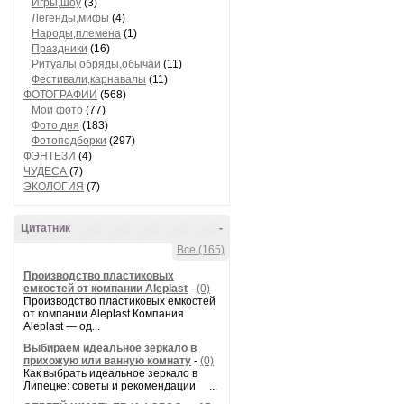
Игры,шоу
(3)
Легенды,мифы
(4)
Народы,племена
(1)
Праздники
(16)
Ритуалы,обряды,обычаи
(11)
Фестивали,карнавалы
(11)
ФОТОГРАФИИ
(568)
Мои фото
(77)
Фото дня
(183)
Фотоподборки
(297)
ФЭНТЕЗИ
(4)
ЧУДЕСА
(7)
ЭКОЛОГИЯ
(7)
Цитатник
-
Все (165)
Производство пластиковых
емкостей от компании Aleplast
-
(0)
Производство пластиковых емкостей
от компании Aleplast Компания
Aleplast — од...
Выбираем идеальное зеркало в
прихожую или ванную комнату
-
(0)
Как выбрать идеальное зеркало в
Липецке: советы и рекомендации ...