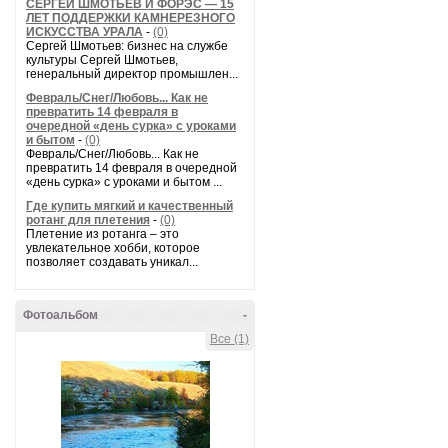
СЕРГЕЙ ШМОТЬЕВ И ФОРЭС — 15
ЛЕТ ПОДДЕРЖКИ КАМНЕРЕЗНОГО
ИСКУССТВА УРАЛА
-
(0)
Сергей Шмотьев: бизнес на службе
культуры Сергей Шмотьев,
генеральный директор промышлен...
Февраль/Снег/Любовь... Как не
превратить 14 февраля в
очередной «день сурка» с уроками
и бытом
-
(0)
Февраль/Снег/Любовь... Как не
превратить 14 февраля в очередной
«день сурка» с уроками и бытом ...
Где купить мягкий и качественный
ротанг для плетения
-
(0)
Плетение из ротанга – это
увлекательное хобби, которое
позволяет создавать уникал...
Фотоальбом
-
Все (1)