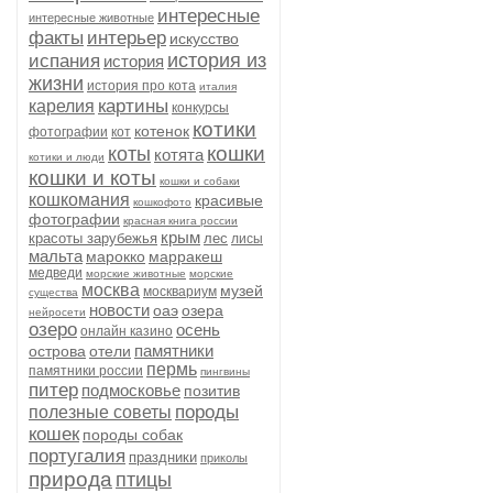
интересные
интересные животные
факты
интерьер
искусство
история из
испания
история
жизни
история про кота
италия
картины
карелия
конкурсы
котики
котенок
фотографии
кот
кошки
коты
котята
котики и люди
кошки и коты
кошки и собаки
кошкомания
красивые
кошкофото
фотографии
красная книга россии
крым
красоты зарубежья
лес
лисы
мальта
марокко
марракеш
медведи
морские животные
морские
москва
музей
москвариум
существа
новости
оаэ
озера
нейросети
озеро
осень
онлайн казино
памятники
острова
отели
пермь
памятники россии
пингвины
питер
подмосковье
позитив
породы
полезные советы
кошек
породы собак
португалия
праздники
приколы
природа
птицы