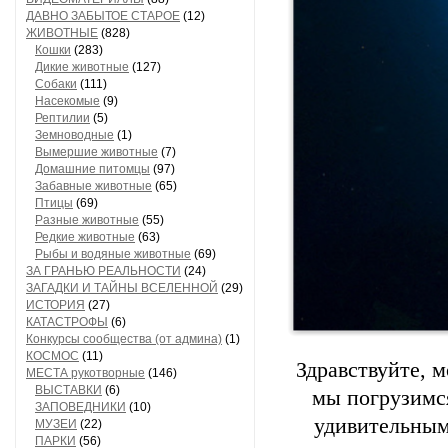
ДАВНО ЗАБЫТОЕ СТАРОЕ
(12)
ЖИВОТНЫЕ
(828)
Кошки
(283)
Дикие животные
(127)
Собаки
(111)
Насекомые
(9)
Рептилии
(5)
Земноводные
(1)
Вымершие животные
(7)
Домашние питомцы
(97)
Забавные животные
(65)
Птицы
(69)
Разные животные
(55)
Редкие животные
(63)
Рыбы и водяные животные
(69)
ЗА ГРАНЬЮ РЕАЛЬНОСТИ
(24)
ЗАГАДКИ И ТАЙНЫ ВСЕЛЕННОЙ
(29)
ИСТОРИЯ
(27)
КАТАСТРОФЫ
(6)
Конкурсы сообщества (от админа)
(1)
КОСМОС
(11)
Здравствуйте, 
МЕСТА рукотворные
(146)
ВЫСТАВКИ
(6)
мы погрузимс
ЗАПОВЕДНИКИ
(10)
удивительным
МУЗЕИ
(22)
ПАРКИ
(56)