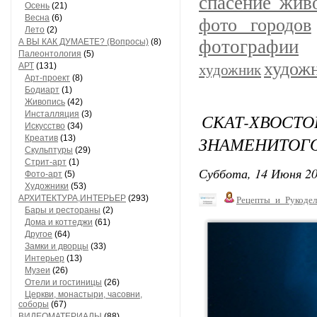
спасение жив
Осень
(21)
Весна
(6)
фото городов
Лето
(2)
фотографии
А ВЫ КАК ДУМАЕТЕ? (Вопросы)
(8)
Палеонтология
(5)
худож
АРТ
(131)
художник
Арт-проект
(8)
Бодиарт
(1)
Живопись
(42)
Инсталляция
(3)
СКАТ-ХВО
Искусство
(34)
ЗНАМЕНИТОГО
Креатив
(13)
Скульптуры
(29)
Стрит-арт
(1)
Суббота, 14 Июня 20
Фото-арт
(5)
Художники
(53)
АРХИТЕКТУРА,ИНТЕРЬЕР
(293)
Рецепты_и_Рукодел
Бары и рестораны
(2)
Дома и коттеджи
(61)
Другое
(64)
Замки и дворцы
(33)
Интерьер
(13)
Музеи
(26)
Отели и гостиницы
(26)
Церкви, монастыри, часовни,
соборы
(67)
ВИДЕОМАТЕРИАЛЫ
(88)