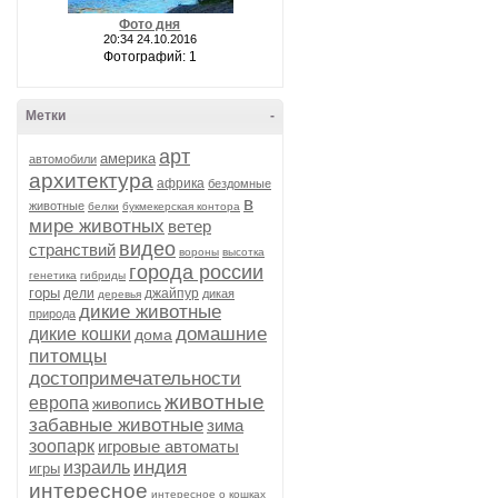
Фото дня
20:34 24.10.2016
Фотографий: 1
Метки
-
арт
америка
автомобили
архитектура
африка
бездомные
в
животные
белки
букмекерская контора
мире животных
ветер
видео
странствий
вороны
высотка
города россии
генетика
гибриды
горы
дели
джайпур
дикая
деревья
дикие животные
природа
домашние
дикие кошки
дома
питомцы
достопримечательности
животные
европа
живопись
забавные животные
зима
зоопарк
игровые автоматы
индия
израиль
игры
интересное
интересное о кошках