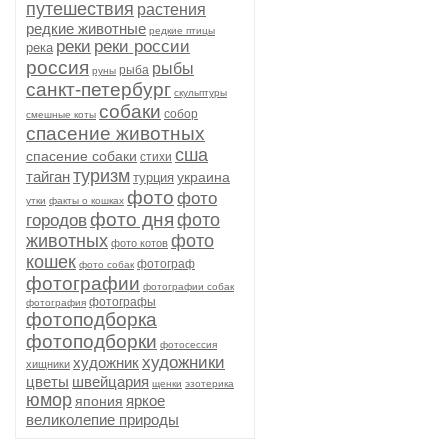
путешествия
растения
редкие животные
редкие птицы
реки
реки россии
река
россия
рыбы
рыба
руны
санкт-петербург
скульптуры
собаки
собор
смешные коты
спасение животных
сша
спасение собаки
стихи
туризм
тайган
украина
турция
фото
фото
утки
факты о кошках
фото дня
фото
городов
животных
фото
фото котов
кошек
фотограф
фото собак
фотографии
фотографии собак
фотографы
фотография
фотоподборка
фотоподборки
фотосессия
художники
художник
хищники
цветы
швейцария
щенки
эзотерика
юмор
яркое
япония
великолепие природы