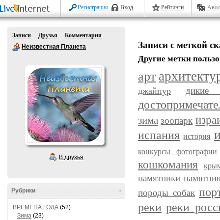
Регистрация
Вход
Рейтинги
Авос
Записи
Друзья
Комментарии
Записи с меткой с
Неизвестная Планета
Другие метки пользо
арт
архитекту
дикие 
джайпур
достопримечате
изра
зима
зоопарк
испания
история
конкурсы фотографии
В друзья
кошкомания
кры
памятники
памятни
пор
Рубрики
-
породы собак
реки
реки росс
ВРЕМЕНА ГОДА
(52)
Зима
(23)