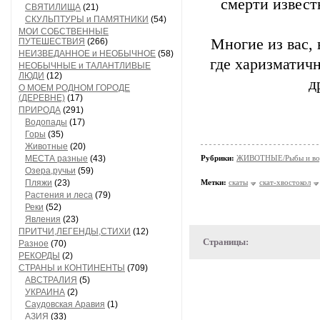
смерти извест
СВЯТИЛИЩА
(21)
СКУЛЬПТУРЫ и ПАМЯТНИКИ
(54)
МОИ СОБСТВЕННЫЕ
Многие из вас, 
ПУТЕШЕСТВИЯ
(266)
НЕИЗВЕДАННОЕ и НЕОБЫЧНОЕ
(58)
где харизматич
НЕОБЫЧНЫЕ и ТАЛАНТЛИВЫЕ
ЛЮДИ
(12)
д
О МОЕМ РОДНОМ ГОРОДЕ
(ДЕРЕВНЕ)
(17)
ПРИРОДА
(291)
Водопады
(17)
Горы
(35)
Животные
(20)
МЕСТА разные
(43)
Рубрики:
ЖИВОТНЫЕ/Рыбы и вод
Озера,ручьи
(59)
Пляжи
(23)
Метки:
скаты
скат-хвостокол
Растения и леса
(79)
Реки
(52)
Явления
(23)
ПРИТЧИ,ЛЕГЕНДЫ,СТИХИ
(12)
Страницы:
Разное
(70)
РЕКОРДЫ
(2)
СТРАНЫ и КОНТИНЕНТЫ
(709)
АВСТРАЛИЯ
(5)
УКРАИНА
(2)
Саудовская Аравия
(1)
АЗИЯ
(33)