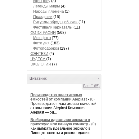
Игры,шоу
(3)
Легенды,мифы
(4)
Народы,племена
(1)
Праздники
(16)
Ритуалы,обряды,обычаи
(11)
Фестивали,карнавалы
(11)
ФОТОГРАФИИ
(568)
Мои фото
(77)
Фото дня
(183)
Фотоподборки
(297)
ФЭНТЕЗИ
(4)
ЧУДЕСА
(7)
ЭКОЛОГИЯ
(7)
Цитатник
-
Все (165)
Производство пластиковых
емкостей от компании Aleplast
-
(0)
Производство пластиковых емкостей
от компании Aleplast Компания
Aleplast — од...
Выбираем идеальное зеркало в
прихожую или ванную комнату
-
(0)
Как выбрать идеальное зеркало в
Липецке: советы и рекомендации ...