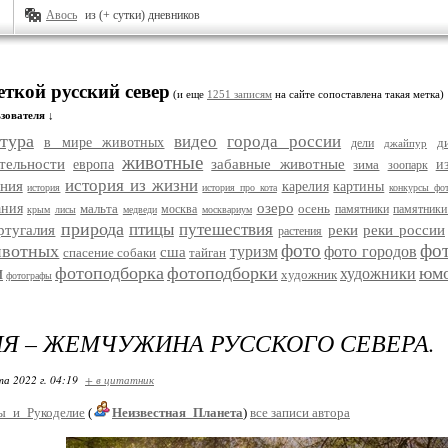
Авось
из (+ сутки) дневников
еткой русский север
(и еще
1251 записям
на сайте сопоставлена такая метка)
зователя ↓
тура
видео
города россии
в мире животных
д
дели
джайпур
животные
тельности
забавные животные
европа
зима
и
зоопарк
история из жизни
ания
карелия
картины
история
история про кота
конкурсы фо
озеро
ания
мальта
осень
москва
памятники
памятники
крым
лисы
медведи
москвариум
природа
птицы
путешествия
ртугалия
реки
реки россии
растения
фото
фо
ивотных
туризм
фото городов
сша
спасение собаки
тайган
и
фотоподборка
фотоподборки
юм
художники
художник
фотографы
Я – ЖЕМЧУЖИНА РУССКОГО СЕВЕРА.
та 2022 г. 04:19
+ в цитатник
ы_и_Рукоделие
(
Неизвестная_Планета
)
все записи автора