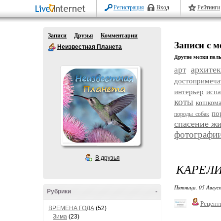
Регистрация
Вход
Рейтинги
Записи
Друзья
Комментарии
Записи с м
Неизвестная Планета
Другие метки поль
архитек
арт
достопримеча
интерьер
исп
коты
кошком
по
породы собак
спасение ж
фотографи
В друзья
КАРЕЛИ
Пятница, 05 Авгус
Рубрики
-
Рецепт
ВРЕМЕНА ГОДА
(52)
Зима
(23)