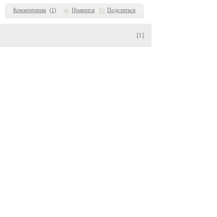
Комментарии
(
1
)
Нравится
Поделиться
[1]