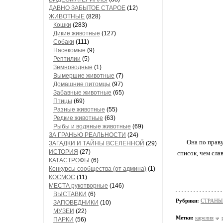
ДАВНО ЗАБЫТОЕ СТАРОЕ
(12)
ЖИВОТНЫЕ
(828)
Кошки
(283)
Дикие животные
(127)
Собаки
(111)
Насекомые
(9)
Рептилии
(5)
Земноводные
(1)
Вымершие животные
(7)
Домашние питомцы
(97)
Забавные животные
(65)
Птицы
(69)
Разные животные
(55)
Редкие животные
(63)
Рыбы и водяные животные
(69)
ЗА ГРАНЬЮ РЕАЛЬНОСТИ
(24)
Она по праву
ЗАГАДКИ И ТАЙНЫ ВСЕЛЕННОЙ
(29)
ИСТОРИЯ
(27)
список, чем сла
КАТАСТРОФЫ
(6)
Конкурсы сообщества (от админа)
(1)
КОСМОС
(11)
МЕСТА рукотворные
(146)
ВЫСТАВКИ
(6)
Рубрики:
СТРАНЫ
ЗАПОВЕДНИКИ
(10)
МУЗЕИ
(22)
Метки:
карелия
ПАРКИ
(56)