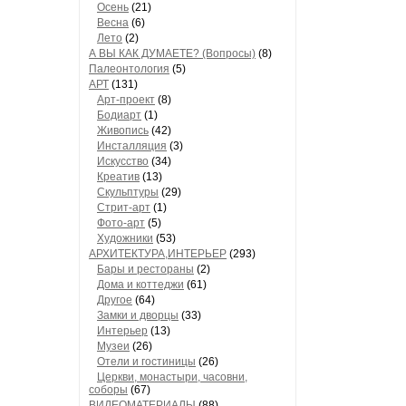
Осень
(21)
Весна
(6)
Лето
(2)
А ВЫ КАК ДУМАЕТЕ? (Вопросы)
(8)
Палеонтология
(5)
АРТ
(131)
Арт-проект
(8)
Бодиарт
(1)
Живопись
(42)
Инсталляция
(3)
Искусство
(34)
Креатив
(13)
Скульптуры
(29)
Стрит-арт
(1)
Фото-арт
(5)
Художники
(53)
АРХИТЕКТУРА,ИНТЕРЬЕР
(293)
Бары и рестораны
(2)
Дома и коттеджи
(61)
Другое
(64)
Замки и дворцы
(33)
Интерьер
(13)
Музеи
(26)
Отели и гостиницы
(26)
Церкви, монастыри, часовни,
соборы
(67)
ВИДЕОМАТЕРИАЛЫ
(88)