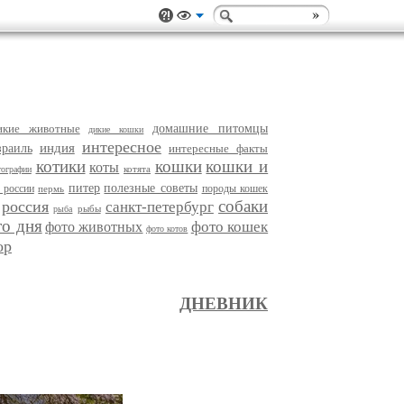
икие животные
домашние питомцы
дикие кошки
интересное
индия
зраиль
интересные факты
котики
кошки
кошки и
коты
котята
тографии
питер
полезные советы
 россии
породы кошек
пермь
собаки
россия
санкт-петербург
рыбы
рыба
то дня
фото кошек
фото животных
фото котов
ор
ДНЕВНИК