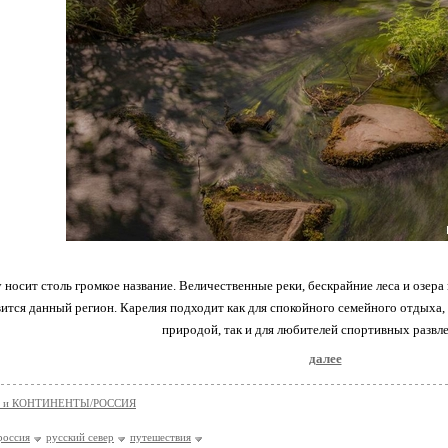
 носит столь громкое название. Величественные реки, бескрайние леса и озера 
вится данный регион. Карелия подходит как для спокойного семейного отдыха
природой, так и для любителей спортивных развл
далее
 и КОНТИНЕНТЫ/РОССИЯ
россия
русский север
путешествия