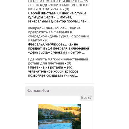
СЕРГЕЙ ШМОТЬЕВ И ФОРЭС — 15
ЛЕТ ПОДДЕРЖКИ КАМНЕРЕЗНОГО
ИСКУССТВА УРАЛА
-
(0)
Сергей Шмотьев: бизнес на службе
культуры Сергей Шмотьев,
генеральный директор промышлен...
Февраль/Снег/Любовь... Как не
превратить 14 февраля в
очередной «день сурка» с уроками
и бытом
-
(0)
Февраль/Снег/Любовь... Как не
превратить 14 февраля в очередной
«день сурка» с уроками и бытом ...
Где купить мягкий и качественный
ротанг для плетения
-
(0)
Плетение из ротанга – это
увлекательное хобби, которое
позволяет создавать уникал...
Фотоальбом
-
Все (1)