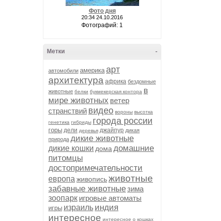
Фото дня
20:34 24.10.2016
Фотографий: 1
Метки
-
арт
америка
автомобили
архитектура
африка
бездомные
в
животные
белки
букмекерская контора
мире животных
ветер
видео
странствий
вороны
высотка
города россии
генетика
гибриды
горы
дели
джайпур
дикая
деревья
дикие животные
природа
домашние
дикие кошки
дома
питомцы
достопримечательности
животные
европа
живопись
забавные животные
зима
зоопарк
игровые автоматы
индия
израиль
игры
интересное
интересное о кошках