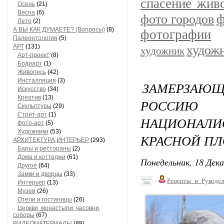
спасение жив
Осень
(21)
Весна
(6)
ф
фото городов
Лето
(2)
А ВЫ КАК ДУМАЕТЕ? (Вопросы)
(8)
фотографии
Палеонтология
(5)
АРТ
(131)
худож
художник
Арт-проект
(8)
Бодиарт
(1)
Живопись
(42)
Инсталляция
(3)
ЗАМЕРЗАЮ
Искусство
(34)
Креатив
(13)
РОССИЮ
Скульптуры
(29)
Стрит-арт
(1)
НАЦИОНАЛИ
Фото-арт
(5)
Художники
(53)
КРАСНОЙ П
АРХИТЕКТУРА,ИНТЕРЬЕР
(293)
Бары и рестораны
(2)
Дома и коттеджи
(61)
Понедельник, 18 Дека
Другое
(64)
Замки и дворцы
(33)
Рецепты_и_Рукодел
Интерьер
(13)
Музеи
(26)
Отели и гостиницы
(26)
Церкви, монастыри, часовни,
соборы
(67)
ВИДЕОМАТЕРИАЛЫ
(88)