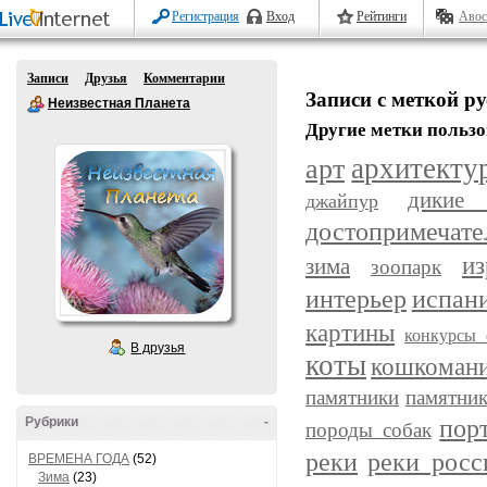
Регистрация
Вход
Рейтинги
Авос
Записи
Друзья
Комментарии
Записи с меткой р
Неизвестная Планета
Другие метки пользо
арт
архитекту
дикие
джайпур
достопримечате
из
зима
зоопарк
интерьер
испан
картины
конкурсы 
В друзья
коты
кошкоман
памятники
памятник
пор
Рубрики
-
породы собак
реки
реки росс
ВРЕМЕНА ГОДА
(52)
Зима
(23)