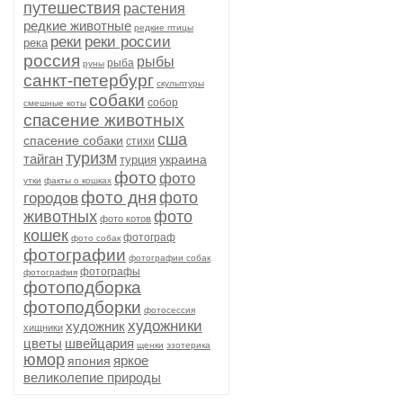
путешествия
растения
редкие животные
редкие птицы
реки
реки россии
река
россия
рыбы
рыба
руны
санкт-петербург
скульптуры
собаки
собор
смешные коты
спасение животных
сша
спасение собаки
стихи
туризм
тайган
украина
турция
фото
фото
утки
факты о кошках
фото дня
фото
городов
животных
фото
фото котов
кошек
фотограф
фото собак
фотографии
фотографии собак
фотографы
фотография
фотоподборка
фотоподборки
фотосессия
художники
художник
хищники
цветы
швейцария
щенки
эзотерика
юмор
яркое
япония
великолепие природы