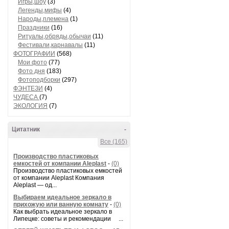
Игры,шоу
(3)
Легенды,мифы
(4)
Народы,племена
(1)
Праздники
(16)
Ритуалы,обряды,обычаи
(11)
Фестивали,карнавалы
(11)
ФОТОГРАФИИ
(568)
Мои фото
(77)
Фото дня
(183)
Фотоподборки
(297)
ФЭНТЕЗИ
(4)
ЧУДЕСА
(7)
ЭКОЛОГИЯ
(7)
Цитатник
-
Все (165)
Производство пластиковых
емкостей от компании Aleplast
-
(0)
Производство пластиковых емкостей
от компании Aleplast Компания
Aleplast — од...
Выбираем идеальное зеркало в
прихожую или ванную комнату
-
(0)
Как выбрать идеальное зеркало в
Липецке: советы и рекомендации ...