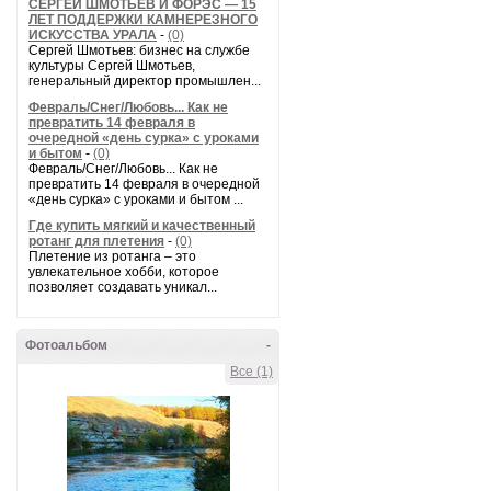
СЕРГЕЙ ШМОТЬЕВ И ФОРЭС — 15
ЛЕТ ПОДДЕРЖКИ КАМНЕРЕЗНОГО
ИСКУССТВА УРАЛА
-
(0)
Сергей Шмотьев: бизнес на службе
культуры Сергей Шмотьев,
генеральный директор промышлен...
Февраль/Снег/Любовь... Как не
превратить 14 февраля в
очередной «день сурка» с уроками
и бытом
-
(0)
Февраль/Снег/Любовь... Как не
превратить 14 февраля в очередной
«день сурка» с уроками и бытом ...
Где купить мягкий и качественный
ротанг для плетения
-
(0)
Плетение из ротанга – это
увлекательное хобби, которое
позволяет создавать уникал...
Фотоальбом
-
Все (1)