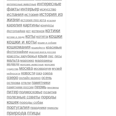
интересные
интересные животные
факты
интерьер
искусство
история из
испания
история
жизни
история про кота
италия
картины
карелия
конкурсы
котики
котенок
фотографии
кот
кошки
коты
котята
котики и люди
кошки и коты
кошки и собаки
кошкомания
красивые
кошкофото
фотографии
красная книга россии
крым
красоты зарубежья
лес
лисы
мальта
марокко
марракеш
медведи
морские животные
морские
москва
музей
москвариум
существа
новости
оаэ
озера
нейросети
озеро
осень
онлайн казино
памятники
острова
отели
пермь
памятники россии
пингвины
питер
подмосковье
позитив
породы
полезные советы
кошек
породы собак
португалия
праздники
приколы
природа
птицы