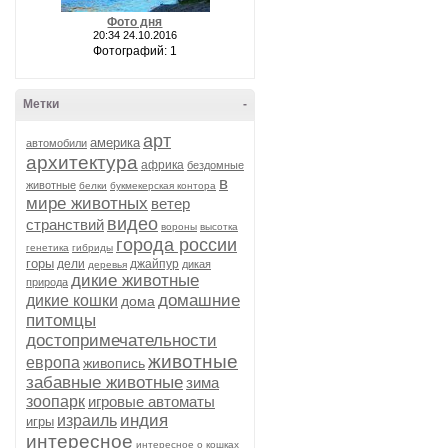
Фото дня
20:34 24.10.2016
Фотографий: 1
Метки
-
арт
америка
автомобили
архитектура
африка
бездомные
в
животные
белки
букмекерская контора
мире животных
ветер
видео
странствий
вороны
высотка
города россии
генетика
гибриды
горы
дели
джайпур
дикая
деревья
дикие животные
природа
домашние
дикие кошки
дома
питомцы
достопримечательности
животные
европа
живопись
забавные животные
зима
зоопарк
игровые автоматы
индия
израиль
игры
интересное
интересное о кошках