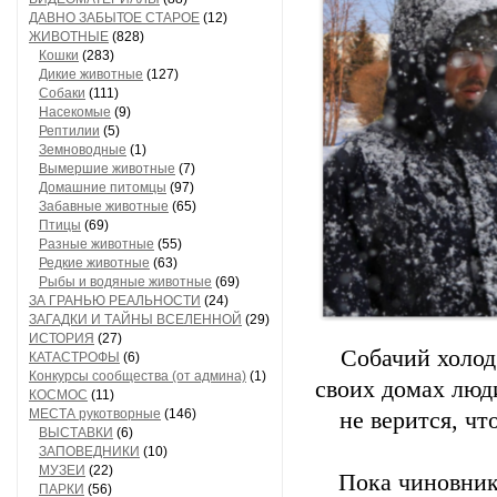
ДАВНО ЗАБЫТОЕ СТАРОЕ
(12)
ЖИВОТНЫЕ
(828)
Кошки
(283)
Дикие животные
(127)
Собаки
(111)
Насекомые
(9)
Рептилии
(5)
Земноводные
(1)
Вымершие животные
(7)
Домашние питомцы
(97)
Забавные животные
(65)
Птицы
(69)
Разные животные
(55)
Редкие животные
(63)
Рыбы и водяные животные
(69)
ЗА ГРАНЬЮ РЕАЛЬНОСТИ
(24)
ЗАГАДКИ И ТАЙНЫ ВСЕЛЕННОЙ
(29)
ИСТОРИЯ
(27)
Собачий холод 
КАТАСТРОФЫ
(6)
Конкурсы сообщества (от админа)
(1)
своих домах люд
КОСМОС
(11)
МЕСТА рукотворные
(146)
не верится, чт
ВЫСТАВКИ
(6)
ЗАПОВЕДНИКИ
(10)
МУЗЕИ
(22)
Пока чиновник
ПАРКИ
(56)