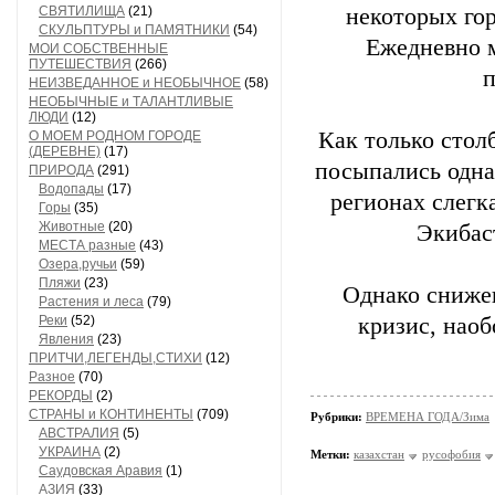
СВЯТИЛИЩА
(21)
некоторых гор
СКУЛЬПТУРЫ и ПАМЯТНИКИ
(54)
Ежедневно 
МОИ СОБСТВЕННЫЕ
ПУТЕШЕСТВИЯ
(266)
п
НЕИЗВЕДАННОЕ и НЕОБЫЧНОЕ
(58)
НЕОБЫЧНЫЕ и ТАЛАНТЛИВЫЕ
ЛЮДИ
(12)
Как только стол
О МОЕМ РОДНОМ ГОРОДЕ
(ДЕРЕВНЕ)
(17)
посыпались одна
ПРИРОДА
(291)
Водопады
(17)
регионах слегк
Горы
(35)
Животные
(20)
Экибаст
МЕСТА разные
(43)
Озера,ручьи
(59)
Пляжи
(23)
Однако сниже
Растения и леса
(79)
Реки
(52)
кризис, наоб
Явления
(23)
ПРИТЧИ,ЛЕГЕНДЫ,СТИХИ
(12)
Разное
(70)
РЕКОРДЫ
(2)
СТРАНЫ и КОНТИНЕНТЫ
(709)
Рубрики:
ВРЕМЕНА ГОДА/Зима
АВСТРАЛИЯ
(5)
УКРАИНА
(2)
Метки:
казахстан
русофобия
Саудовская Аравия
(1)
АЗИЯ
(33)