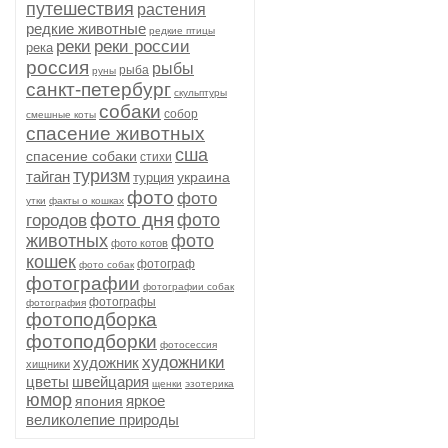
путешествия
растения
редкие животные
редкие птицы
реки
реки россии
река
россия
рыбы
рыба
руны
санкт-петербург
скульптуры
собаки
собор
смешные коты
спасение животных
сша
спасение собаки
стихи
туризм
тайган
украина
турция
фото
фото
утки
факты о кошках
фото дня
фото
городов
животных
фото
фото котов
кошек
фотограф
фото собак
фотографии
фотографии собак
фотографы
фотография
фотоподборка
фотоподборки
фотосессия
художники
художник
хищники
цветы
швейцария
щенки
эзотерика
юмор
яркое
япония
великолепие природы