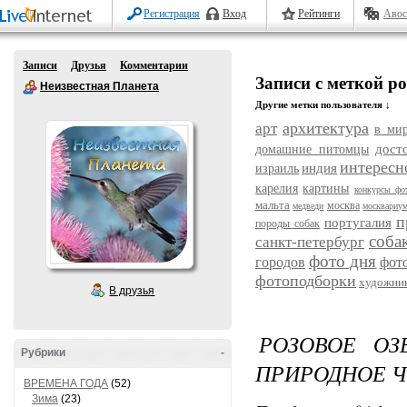
Регистрация
Вход
Рейтинги
Авос
Записи
Друзья
Комментарии
Записи с меткой ро
Неизвестная Планета
Другие метки пользователя ↓
архитектура
арт
в ми
дост
домашние питомцы
интересн
индия
израиль
карелия
картины
конкурсы фо
мальта
москва
медведи
москвариу
п
португалия
породы собак
соба
санкт-петербург
фото дня
городов
фот
фотоподборки
художни
В друзья
РОЗОВОЕ ОЗ
Рубрики
-
ПРИРОДНОЕ 
ВРЕМЕНА ГОДА
(52)
Зима
(23)