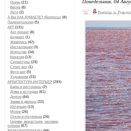
Понедельник, 04 Авгу
Осень
(21)
Весна
(6)
Рецепты_и_Рукодел
Лето
(2)
А ВЫ КАК ДУМАЕТЕ? (Вопросы)
(8)
Палеонтология
(5)
АРТ
(131)
Арт-проект
(8)
Бодиарт
(1)
Живопись
(42)
Инсталляция
(3)
Искусство
(34)
Креатив
(13)
Скульптуры
(29)
Стрит-арт
(1)
Фото-арт
(5)
Художники
(53)
АРХИТЕКТУРА,ИНТЕРЬЕР
(293)
Бары и рестораны
(2)
Дома и коттеджи
(61)
Другое
(64)
Замки и дворцы
(33)
Интерьер
(13)
Музеи
(26)
Отели и гостиницы
(26)
Церкви, монастыри, часовни,
соборы
(67)
ВИДЕОМАТЕРИАЛЫ
(88)