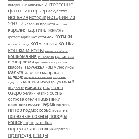
интересные
интересные животные
факты
интерьер
искусство
история из
испания
история
жизни
история про кота
италия
картины
карелия
конкурсы
котики
котенок
фотографии
кот
кошки
коты
котята
котики и люди
кошки и коты
кошки и собаки
кошкомания
красивые
кошкофото
фотографии
красная книга россии
крым
красоты зарубежья
лес
лисы
мальта
марокко
марракеш
медведи
морские животные
морские
москва
музей
москвариум
существа
новости
оаэ
озера
нейросети
озеро
осень
онлайн казино
памятники
острова
отели
пермь
памятники россии
пингвины
питер
подмосковье
позитив
породы
полезные советы
кошек
породы собак
португалия
праздники
приколы
природа
птицы