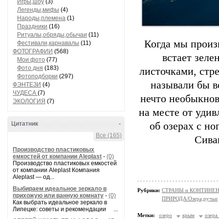
Игры,шоу
(3)
Легенды,мифы
(4)
Народы,племена
(1)
Праздники
(16)
Ритуалы,обряды,обычаи
(11)
Когда мы произ
Фестивали,карнавалы
(11)
ФОТОГРАФИИ
(568)
встает зеле
Мои фото
(77)
Фото дня
(183)
листочками, стр
Фотоподборки
(297)
называли бы в
ФЭНТЕЗИ
(4)
ЧУДЕСА
(7)
нечто необыкнов
ЭКОЛОГИЯ
(7)
на месте от удив
Цитатник
-
об озерах с но
Все (165)
Сива
Производство пластиковых
емкостей от компании Aleplast
-
(0)
Производство пластиковых емкостей
от компании Aleplast Компания
Aleplast — од...
Выбираем идеальное зеркало в
Рубрики:
СТРАНЫ и КОНТИНЕ
прихожую или ванную комнату
-
(0)
ПРИРОДА/Озера,ручьи
Как выбрать идеальное зеркало в
Липецке: советы и рекомендации ...
Метки:
озеро
крым
озера