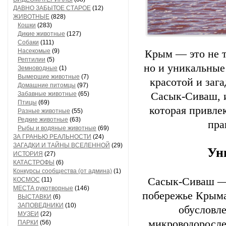
ДАВНО ЗАБЫТОЕ СТАРОЕ
(12)
ЖИВОТНЫЕ
(828)
Кошки
(283)
Дикие животные
(127)
Собаки
(111)
Насекомые
(9)
Крым — это не 
Рептилии
(5)
но и уникальные
Земноводные
(1)
Вымершие животные
(7)
красотой и заг
Домашние питомцы
(97)
Забавные животные
(65)
Сасык-Сиваш, и
Птицы
(69)
которая привле
Разные животные
(55)
Редкие животные
(63)
пра
Рыбы и водяные животные
(69)
ЗА ГРАНЬЮ РЕАЛЬНОСТИ
(24)
ЗАГАДКИ И ТАЙНЫ ВСЕЛЕННОЙ
(29)
Ун
ИСТОРИЯ
(27)
КАТАСТРОФЫ
(6)
Конкурсы сообщества (от админа)
(1)
Сасык-Сиваш — 
КОСМОС
(11)
МЕСТА рукотворные
(146)
побережье Крыма,
ВЫСТАВКИ
(6)
ЗАПОВЕДНИКИ
(10)
обусловл
МУЗЕИ
(22)
микроводорослей
ПАРКИ
(56)