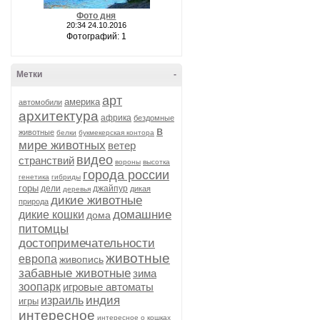
Фото дня
20:34 24.10.2016
Фотографий: 1
Метки
-
арт
америка
автомобили
архитектура
африка
бездомные
в
животные
белки
букмекерская контора
мире животных
ветер
видео
странствий
вороны
высотка
города россии
генетика
гибриды
горы
дели
джайпур
дикая
деревья
дикие животные
природа
домашние
дикие кошки
дома
питомцы
достопримечательности
животные
европа
живопись
забавные животные
зима
зоопарк
игровые автоматы
индия
израиль
игры
интересное
интересное о кошках