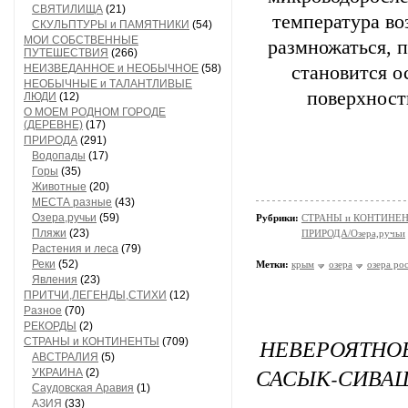
СВЯТИЛИЩА
(21)
температура во
СКУЛЬПТУРЫ и ПАМЯТНИКИ
(54)
МОИ СОБСТВЕННЫЕ
размножаться, п
ПУТЕШЕСТВИЯ
(266)
НЕИЗВЕДАННОЕ и НЕОБЫЧНОЕ
(58)
становится о
НЕОБЫЧНЫЕ и ТАЛАНТЛИВЫЕ
поверхност
ЛЮДИ
(12)
О МОЕМ РОДНОМ ГОРОДЕ
(ДЕРЕВНЕ)
(17)
ПРИРОДА
(291)
Водопады
(17)
Горы
(35)
Животные
(20)
МЕСТА разные
(43)
Озера,ручьи
(59)
Рубрики:
СТРАНЫ и КОНТИНЕ
Пляжи
(23)
ПРИРОДА/Озера,ручьи
Растения и леса
(79)
Реки
(52)
Метки:
крым
озера
озера ро
Явления
(23)
ПРИТЧИ,ЛЕГЕНДЫ,СТИХИ
(12)
Разное
(70)
РЕКОРДЫ
(2)
НЕВЕРОЯТНО
СТРАНЫ и КОНТИНЕНТЫ
(709)
АВСТРАЛИЯ
(5)
САСЫК-СИВА
УКРАИНА
(2)
Саудовская Аравия
(1)
АЗИЯ
(33)