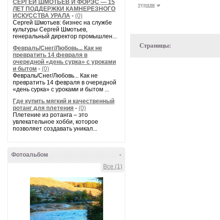
СЕРГЕЙ ШМОТЬЕВ И ФОРЭС — 15
туризм
ЛЕТ ПОДДЕРЖКИ КАМНЕРЕЗНОГО
ИСКУССТВА УРАЛА
-
(0)
Сергей Шмотьев: бизнес на службе
культуры Сергей Шмотьев,
генеральный директор промышлен...
Страницы:
Февраль/Снег/Любовь... Как не
превратить 14 февраля в
очередной «день сурка» с уроками
и бытом
-
(0)
Февраль/Снег/Любовь... Как не
превратить 14 февраля в очередной
«день сурка» с уроками и бытом ...
Где купить мягкий и качественный
ротанг для плетения
-
(0)
Плетение из ротанга – это
увлекательное хобби, которое
позволяет создавать уникал...
Фотоальбом
-
Все (1)