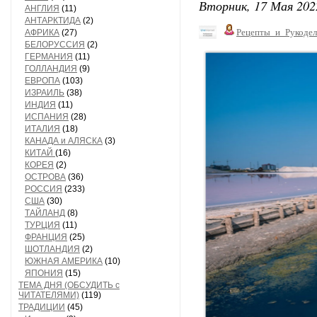
Вторник, 17 Мая 202
АНГЛИЯ
(11)
АНТАРКТИДА
(2)
Рецепты_и_Рукодел
АФРИКА
(27)
БЕЛОРУССИЯ
(2)
ГЕРМАНИЯ
(11)
ГОЛЛАНДИЯ
(9)
ЕВРОПА
(103)
ИЗРАИЛЬ
(38)
ИНДИЯ
(11)
ИСПАНИЯ
(28)
ИТАЛИЯ
(18)
КАНАДА и АЛЯСКА
(3)
КИТАЙ
(16)
КОРЕЯ
(2)
ОСТРОВА
(36)
РОССИЯ
(233)
США
(30)
ТАЙЛАНД
(8)
ТУРЦИЯ
(11)
ФРАНЦИЯ
(25)
ШОТЛАНДИЯ
(2)
ЮЖНАЯ АМЕРИКА
(10)
ЯПОНИЯ
(15)
ТЕМА ДНЯ (ОБСУДИТЬ с
ЧИТАТЕЛЯМИ)
(119)
ТРАДИЦИИ
(45)