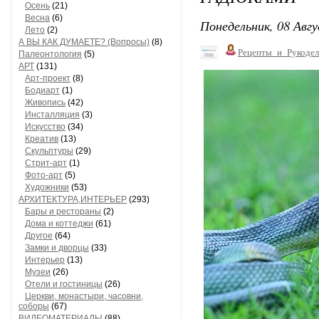
Осень
(21)
Весна
(6)
Понедельник, 08 Авгу
Лето
(2)
А ВЫ КАК ДУМАЕТЕ? (Вопросы)
(8)
Рецепты_и_Рукодел
Палеонтология
(5)
АРТ
(131)
Арт-проект
(8)
Бодиарт
(1)
Живопись
(42)
Инсталляция
(3)
Искусство
(34)
Креатив
(13)
Скульптуры
(29)
Стрит-арт
(1)
Фото-арт
(5)
Художники
(53)
АРХИТЕКТУРА,ИНТЕРЬЕР
(293)
Бары и рестораны
(2)
Дома и коттеджи
(61)
Другое
(64)
Замки и дворцы
(33)
Интерьер
(13)
Музеи
(26)
Отели и гостиницы
(26)
Церкви, монастыри, часовни,
соборы
(67)
ВИДЕОМАТЕРИАЛЫ
(88)