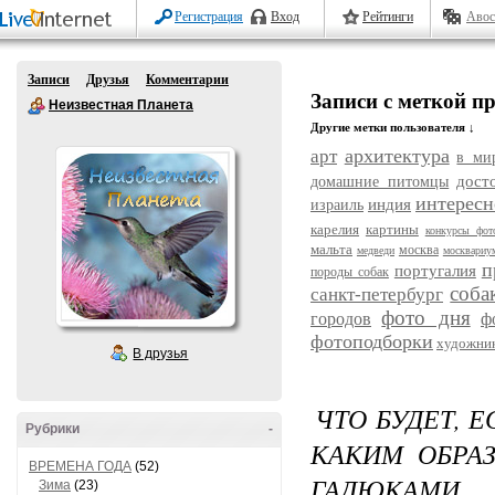
Регистрация
Вход
Рейтинги
Авос
Записи
Друзья
Комментарии
Записи с меткой 
Неизвестная Планета
Другие метки пользователя ↓
архитектура
арт
в ми
дост
домашние питомцы
интересн
индия
израиль
карелия
картины
конкурсы фот
мальта
москва
медведи
москвариу
п
португалия
породы собак
соба
санкт-петербург
фото дня
городов
ф
фотоподборки
художни
В друзья
ЧТО БУДЕТ, 
Рубрики
-
КАКИМ ОБРА
ВРЕМЕНА ГОДА
(52)
ГАДЮКАМИ
Зима
(23)