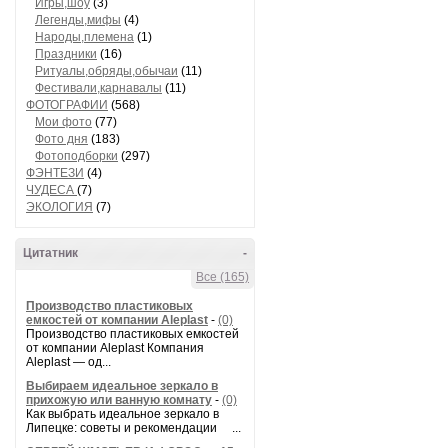
Игры,шоу
(3)
Легенды,мифы
(4)
Народы,племена
(1)
Праздники
(16)
Ритуалы,обряды,обычаи
(11)
Фестивали,карнавалы
(11)
ФОТОГРАФИИ
(568)
Мои фото
(77)
Фото дня
(183)
Фотоподборки
(297)
ФЭНТЕЗИ
(4)
ЧУДЕСА
(7)
ЭКОЛОГИЯ
(7)
Цитатник
-
Все (165)
Производство пластиковых
емкостей от компании Aleplast
-
(0)
Производство пластиковых емкостей
от компании Aleplast Компания
Aleplast — од...
Выбираем идеальное зеркало в
прихожую или ванную комнату
-
(0)
Как выбрать идеальное зеркало в
Липецке: советы и рекомендации ...