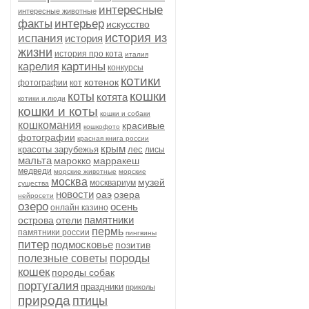
интересные
интересные животные
факты
интерьер
искусство
история из
испания
история
жизни
история про кота
италия
картины
карелия
конкурсы
котики
котенок
фотографии
кот
кошки
коты
котята
котики и люди
кошки и коты
кошки и собаки
кошкомания
красивые
кошкофото
фотографии
красная книга россии
крым
красоты зарубежья
лес
лисы
мальта
марокко
марракеш
медведи
морские животные
морские
москва
музей
москвариум
существа
новости
оаэ
озера
нейросети
озеро
осень
онлайн казино
памятники
острова
отели
пермь
памятники россии
пингвины
питер
подмосковье
позитив
породы
полезные советы
кошек
породы собак
португалия
праздники
приколы
природа
птицы