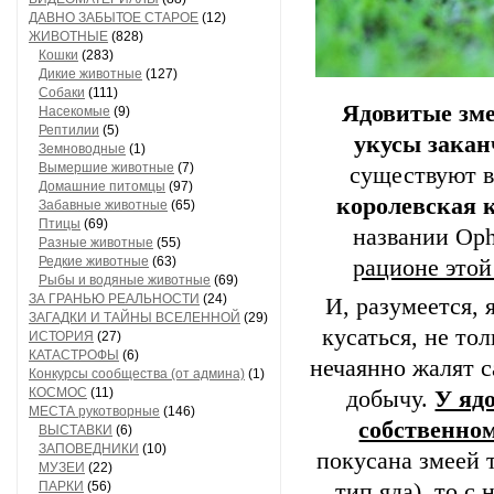
ДАВНО ЗАБЫТОЕ СТАРОЕ
(12)
ЖИВОТНЫЕ
(828)
Кошки
(283)
Дикие животные
(127)
Собаки
(111)
Ядовитые змеи
Насекомые
(9)
Рептилии
(5)
укусы закан
Земноводные
(1)
Вымершие животные
(7)
существуют в
Домашние питомцы
(97)
королевская к
Забавные животные
(65)
Птицы
(69)
названии Oph
Разные животные
(55)
Редкие животные
(63)
рационе этой
Рыбы и водяные животные
(69)
ЗА ГРАНЬЮ РЕАЛЬНОСТИ
(24)
И, разумеется, 
ЗАГАДКИ И ТАЙНЫ ВСЕЛЕННОЙ
(29)
кусаться, не то
ИСТОРИЯ
(27)
КАТАСТРОФЫ
(6)
нечаянно жалят 
Конкурсы сообщества (от админа)
(1)
КОСМОС
(11)
добычу.
У яд
МЕСТА рукотворные
(146)
собственном
ВЫСТАВКИ
(6)
ЗАПОВЕДНИКИ
(10)
покусана змеей 
МУЗЕИ
(22)
ПАРКИ
(56)
тип яда), то с