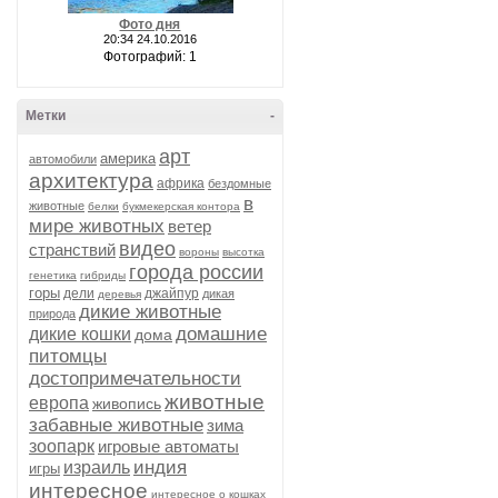
Фото дня
20:34 24.10.2016
Фотографий: 1
Метки
-
арт
америка
автомобили
архитектура
африка
бездомные
в
животные
белки
букмекерская контора
мире животных
ветер
видео
странствий
вороны
высотка
города россии
генетика
гибриды
горы
дели
джайпур
дикая
деревья
дикие животные
природа
домашние
дикие кошки
дома
питомцы
достопримечательности
животные
европа
живопись
забавные животные
зима
зоопарк
игровые автоматы
индия
израиль
игры
интересное
интересное о кошках