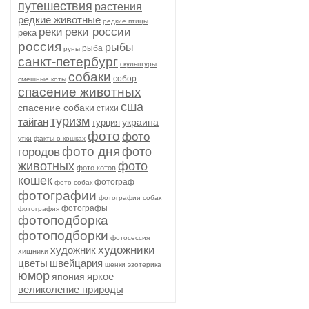
путешествия
растения
редкие животные
редкие птицы
реки
реки россии
река
россия
рыбы
рыба
руны
санкт-петербург
скульптуры
собаки
собор
смешные коты
спасение животных
сша
спасение собаки
стихи
туризм
тайган
украина
турция
фото
фото
утки
факты о кошках
фото дня
фото
городов
животных
фото
фото котов
кошек
фотограф
фото собак
фотографии
фотографии собак
фотографы
фотография
фотоподборка
фотоподборки
фотосессия
художники
художник
хищники
цветы
швейцария
щенки
эзотерика
юмор
яркое
япония
великолепие природы