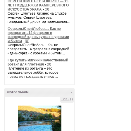
СЕРГЕЙ ШМОТЬЕВ И ФОРЭС — 15
ЛЕТ ПОДДЕРЖКИ КАМНЕРЕЗНОГО
ИСКУССТВА УРАЛА
-
(0)
Сергей Шмотьев: бизнес на службе
культуры Сергей Шмотьев,
генеральный директор промышлен...
Февраль/Снег/Любовь... Как не
превратить 14 февраля в
очередной «день сурка» с уроками
и бытом
-
(0)
Февраль/Снег/Любовь... Как не
превратить 14 февраля в очередной
«день сурка» с уроками и бытом ...
Где купить мягкий и качественный
ротанг для плетения
-
(0)
Плетение из ротанга – это
увлекательное хобби, которое
позволяет создавать уникал...
Фотоальбом
-
Все (1)