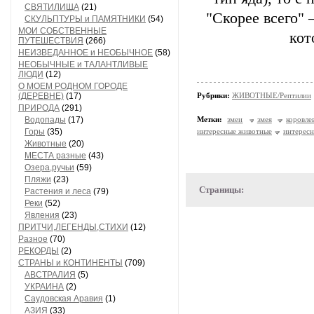
СВЯТИЛИЩА
(21)
"Скорее всего" 
СКУЛЬПТУРЫ и ПАМЯТНИКИ
(54)
МОИ СОБСТВЕННЫЕ
кот
ПУТЕШЕСТВИЯ
(266)
НЕИЗВЕДАННОЕ и НЕОБЫЧНОЕ
(58)
НЕОБЫЧНЫЕ и ТАЛАНТЛИВЫЕ
ЛЮДИ
(12)
О МОЕМ РОДНОМ ГОРОДЕ
(ДЕРЕВНЕ)
(17)
Рубрики:
ЖИВОТНЫЕ/Рептилии
ПРИРОДА
(291)
Водопады
(17)
Метки:
змеи
змея
коровле
Горы
(35)
интересные животные
интересн
Животные
(20)
МЕСТА разные
(43)
Озера,ручьи
(59)
Пляжи
(23)
Страницы:
Растения и леса
(79)
Реки
(52)
Явления
(23)
ПРИТЧИ,ЛЕГЕНДЫ,СТИХИ
(12)
Разное
(70)
РЕКОРДЫ
(2)
СТРАНЫ и КОНТИНЕНТЫ
(709)
АВСТРАЛИЯ
(5)
УКРАИНА
(2)
Саудовская Аравия
(1)
АЗИЯ
(33)