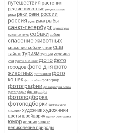
путешествия
растения
редкие животные
редкие птицы
реки
реки россии
река
россия
рыбы
рыба
руны
санкт-петербург
скульптуры
собаки
собор
смешные коты
спасение животных
сша
спасение собаки
стихи
туризм
тайган
украина
турция
фото
фото
утки
факты о кошках
фото дня
фото
городов
животных
фото
фото котов
кошек
фотограф
фото собак
фотографии
фотографии собак
фотографы
фотография
фотоподборка
фотоподборки
фотосессия
художники
художник
хищники
цветы
швейцария
щенки
эзотерика
юмор
яркое
япония
великолепие природы