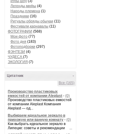
Игры,шоу
(3)
Легенды,мифы
(4)
Народы,племена
(1)
Праздники
(16)
Ритуалы,обряды,обычаи
(11)
Фестивали,карнавалы
(11)
ФОТОГРАФИИ
(568)
Мои фото
(77)
Фото дня
(183)
Фотоподборки
(297)
ФЭНТЕЗИ
(4)
ЧУДЕСА
(7)
ЭКОЛОГИЯ
(7)
Цитатник
-
Все (165)
Производство пластиковых
емкостей от компании Aleplast
-
(0)
Производство пластиковых емкостей
от компании Aleplast Компания
Aleplast — од...
Выбираем идеальное зеркало в
прихожую или ванную комнату
-
(0)
Как выбрать идеальное зеркало в
Липецке: советы и рекомендации ...