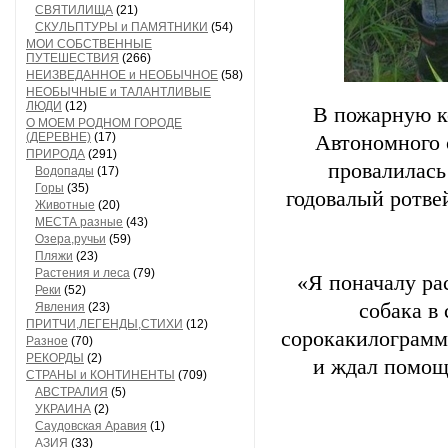
СВЯТИЛИЩА
(21)
СКУЛЬПТУРЫ и ПАМЯТНИКИ
(54)
МОИ СОБСТВЕННЫЕ
ПУТЕШЕСТВИЯ
(266)
НЕИЗВЕДАННОЕ и НЕОБЫЧНОЕ
(58)
НЕОБЫЧНЫЕ и ТАЛАНТЛИВЫЕ
ЛЮДИ
(12)
В пожарную к
О МОЕМ РОДНОМ ГОРОДЕ
(ДЕРЕВНЕ)
(17)
Автономного 
ПРИРОДА
(291)
провалилась
Водопады
(17)
Горы
(35)
годовалый ротвей
Животные
(20)
МЕСТА разные
(43)
Озера,ручьи
(59)
Пляжи
(23)
Растения и леса
(79)
«Я поначалу ра
Реки
(52)
собака в
Явления
(23)
ПРИТЧИ,ЛЕГЕНДЫ,СТИХИ
(12)
сорокакилограмм
Разное
(70)
РЕКОРДЫ
(2)
и ждал помощ
СТРАНЫ и КОНТИНЕНТЫ
(709)
АВСТРАЛИЯ
(5)
УКРАИНА
(2)
Саудовская Аравия
(1)
АЗИЯ
(33)