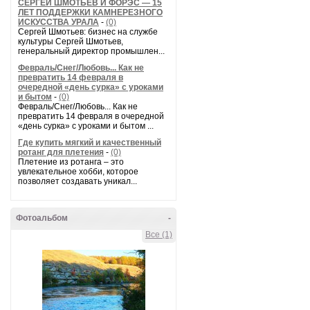
СЕРГЕЙ ШМОТЬЕВ И ФОРЭС — 15
ЛЕТ ПОДДЕРЖКИ КАМНЕРЕЗНОГО
ИСКУССТВА УРАЛА
-
(0)
Сергей Шмотьев: бизнес на службе
культуры Сергей Шмотьев,
генеральный директор промышлен...
Февраль/Снег/Любовь... Как не
превратить 14 февраля в
очередной «день сурка» с уроками
и бытом
-
(0)
Февраль/Снег/Любовь... Как не
превратить 14 февраля в очередной
«день сурка» с уроками и бытом ...
Где купить мягкий и качественный
ротанг для плетения
-
(0)
Плетение из ротанга – это
увлекательное хобби, которое
позволяет создавать уникал...
Фотоальбом
-
Все (1)