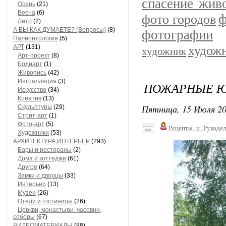
спасение жив
Осень
(21)
Весна
(6)
ф
фото городов
Лето
(2)
А ВЫ КАК ДУМАЕТЕ? (Вопросы)
(8)
фотографии
Палеонтология
(5)
АРТ
(131)
худож
художник
Арт-проект
(8)
Бодиарт
(1)
Живопись
(42)
Инсталляция
(3)
ПОЖАРНЫЕ Ю
Искусство
(34)
Креатив
(13)
Пятница, 15 Июля 20
Скульптуры
(29)
Стрит-арт
(1)
Фото-арт
(5)
Рецепты_и_Рукодел
Художники
(53)
АРХИТЕКТУРА,ИНТЕРЬЕР
(293)
Бары и рестораны
(2)
Дома и коттеджи
(61)
Другое
(64)
Замки и дворцы
(33)
Интерьер
(13)
Музеи
(26)
Отели и гостиницы
(26)
Церкви, монастыри, часовни,
соборы
(67)
ВИДЕОМАТЕРИАЛЫ
(88)