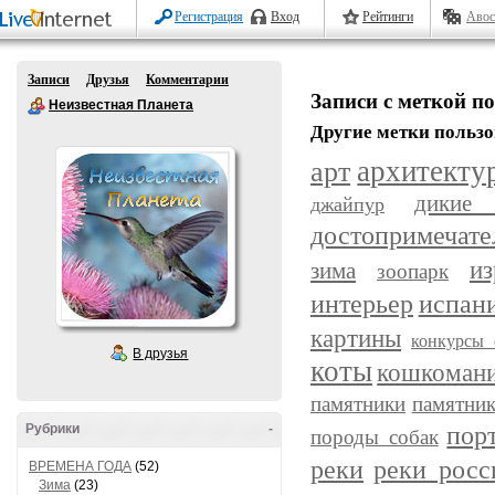
Регистрация
Вход
Рейтинги
Авос
Записи
Друзья
Комментарии
Записи с меткой 
Неизвестная Планета
Другие метки пользо
арт
архитекту
дикие
джайпур
достопримечате
из
зима
зоопарк
интерьер
испан
картины
конкурсы 
В друзья
коты
кошкоман
памятники
памятник
пор
Рубрики
-
породы собак
реки
реки росс
ВРЕМЕНА ГОДА
(52)
Зима
(23)