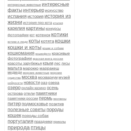
интересные
интересные животные
факты
интерьер
искусство
история из
испания
история
жизни
история про кота
италия
картины
карелия
конкурсы
котики
котенок
фотографии
кот
кошки
коты
котята
котики и люди
кошки и коты
кошки и собаки
кошкомания
красивые
кошкофото
фотографии
красная книга россии
крым
красоты зарубежья
лес
лисы
мальта
марокко
марракеш
медведи
морские животные
морские
москва
музей
москвариум
существа
новости
оаэ
озера
нейросети
озеро
осень
онлайн казино
памятники
острова
отели
пермь
памятники россии
пингвины
питер
подмосковье
позитив
породы
полезные советы
кошек
породы собак
португалия
праздники
приколы
природа
птицы