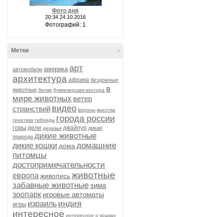
Фото дня
20:34 24.10.2016
Фотографий: 1
Метки
-
арт
америка
автомобили
архитектура
африка
бездомные
в
животные
белки
букмекерская контора
мире животных
ветер
видео
странствий
вороны
высотка
города россии
генетика
гибриды
горы
дели
джайпур
дикая
деревья
дикие животные
природа
домашние
дикие кошки
дома
питомцы
достопримечательности
животные
европа
живопись
забавные животные
зима
зоопарк
игровые автоматы
индия
израиль
игры
интересное
интересное о кошках