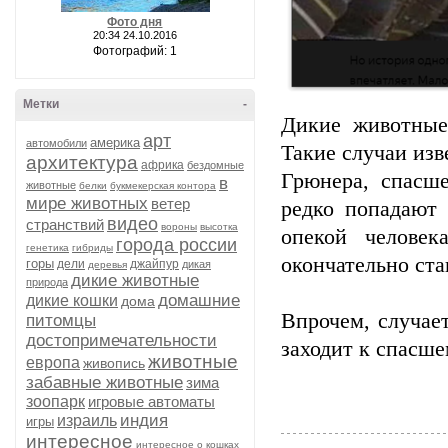
Фото дня
20:34 24.10.2016
Фотографий: 1
Метки
-
Дикие животные
арт
америка
автомобили
Такие случаи из
архитектура
африка
бездомные
Грюнера, спасше
в
животные
белки
букмекерская контора
мире животных
ветер
редко попадают 
видео
странствий
вороны
высотка
опекой человек
города россии
генетика
гибриды
окончательно ста
горы
дели
джайпур
дикая
деревья
дикие животные
природа
домашние
дикие кошки
дома
Впрочем, случает
питомцы
достопримечательности
заходит к спасше
животные
европа
живопись
забавные животные
зима
зоопарк
игровые автоматы
индия
израиль
игры
интересное
интересное о кошках