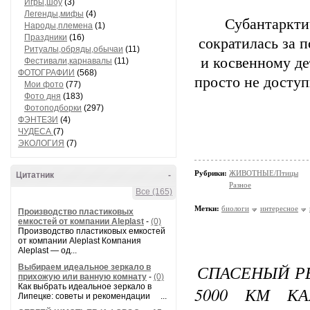
Игры,шоу
(3)
Легенды,мифы
(4)
Субантаркти
Народы,племена
(1)
Праздники
(16)
сократилась за 
Ритуалы,обряды,обычаи
(11)
и косвенному де
Фестивали,карнавалы
(11)
ФОТОГРАФИИ
(568)
просто не доступ
Мои фото
(77)
Фото дня
(183)
Фотоподборки
(297)
ФЭНТЕЗИ
(4)
ЧУДЕСА
(7)
ЭКОЛОГИЯ
(7)
Рубрики:
ЖИВОТНЫЕ/Птицы
Цитатник
-
Разное
Все (165)
Метки:
биологи
интересное
Производство пластиковых
емкостей от компании Aleplast
-
(0)
Производство пластиковых емкостей
от компании Aleplast Компания
Aleplast — од...
СПАСЕНЫЙ Р
Выбираем идеальное зеркало в
прихожую или ванную комнату
-
(0)
Как выбрать идеальное зеркало в
5000 КМ К
Липецке: советы и рекомендации ...