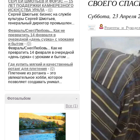
СВОЕГО СПАС
СЕРГЕЙ ШМОТЬЕВ И ФОРЭС — 15
ЛЕТ ПОДДЕРЖКИ КАМНЕРЕЗНОГО
ИСКУССТВА УРАЛА
-
(0)
Суббота, 23 Апреля 2
Сергей Шмотьев: бизнес на службе
культуры Сергей Шмотьев,
генеральный директор промышлен...
Рецепты_и_Рукодел
Февраль/Снег/Любовь... Как не
превратить 14 февраля в
очередной «день сурка» с уроками
и бытом
-
(0)
Февраль/Снег/Любовь... Как не
превратить 14 февраля в очередной
«день сурка» с уроками и бытом ...
Где купить мягкий и качественный
ротанг для плетения
-
(0)
Плетение из ротанга – это
увлекательное хобби, которое
позволяет создавать уникал...
Фотоальбом
-
Все (1)