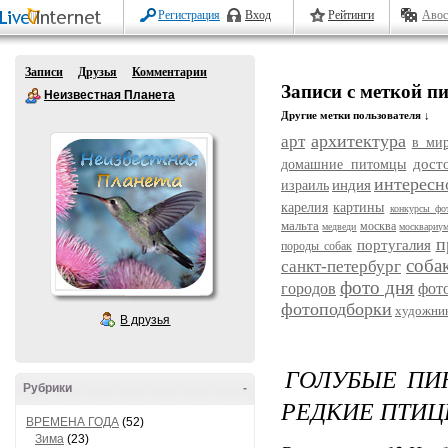
Регистрация
Вход
Рейтинги
Авос
Записи
Друзья
Комментарии
Записи с меткой п
Неизвестная Планета
Другие метки пользователя ↓
архитектура
арт
в ми
дост
домашние питомцы
интересн
индия
израиль
карелия
картины
конкурсы фо
мальта
москва
медведи
москвариу
п
португалия
породы собак
соба
санкт-петербург
фото дня
городов
фот
фотоподборки
художни
В друзья
ГОЛУБЫЕ ПИ
Рубрики
-
РЕДКИЕ ПТИЦ
ВРЕМЕНА ГОДА
(52)
Зима
(23)