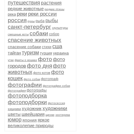
путешествия
растения
редкие животные
редкие птицы
реки
реки россии
река
россия
рыбы
рыба
руны
санкт-петербург
скульптуры
собаки
собор
смешные коты
спасение животных
сша
спасение собаки
стихи
туризм
тайган
украина
турция
фото
фото
утки
факты о кошках
фото дня
фото
городов
животных
фото
фото котов
кошек
фотограф
фото собак
фотографии
фотографии собак
фотографы
фотография
фотоподборка
фотоподборки
фотосессия
художники
художник
хищники
цветы
швейцария
щенки
эзотерика
юмор
яркое
япония
великолепие природы