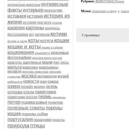
Рубрики:
ЖИВОТНЫЕ/Птицы
интересные
интересные животные
факты
интерьер
искусство
Метки:
животные и люди
спасе
история из
испания
история
жизни
история про кота
италия
картины
карелия
конкурсы
котики
котенок
фотографии
кот
Страницы:
кошки
коты
котята
котики и люди
кошки и коты
кошки и собаки
кошкомания
красивые
кошкофото
фотографии
красная книга россии
крым
красоты зарубежья
лес
лисы
мальта
марокко
марракеш
медведи
морские животные
морские
москва
музей
москвариум
существа
новости
оаэ
озера
нейросети
озеро
осень
онлайн казино
памятники
острова
отели
пермь
памятники россии
пингвины
питер
подмосковье
позитив
породы
полезные советы
кошек
породы собак
португалия
праздники
приколы
природа
птицы