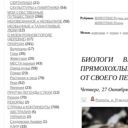
СВЯТИЛИЩА
(21)
СКУЛЬПТУРЫ и ПАМЯТНИКИ
(54)
МОИ СОБСТВЕННЫЕ
ПУТЕШЕСТВИЯ
(266)
Рубрики:
ЖИВОТНЫЕ/Редкие жи
НЕИЗВЕДАННОЕ и НЕОБЫЧНОЕ
(58)
ЖИВОТНЫЕ/Птицы
НЕОБЫЧНЫЕ и ТАЛАНТЛИВЫЕ
ЛЮДИ
(12)
Метки:
животные
птицы
пин
О МОЕМ РОДНОМ ГОРОДЕ
(ДЕРЕВНЕ)
(17)
ПРИРОДА
(291)
Водопады
(17)
Горы
(35)
БИОЛОГИ В
Животные
(20)
МЕСТА разные
(43)
ПРЯМОХОХЛ
Озера,ручьи
(59)
Пляжи
(23)
ОТ СВОЕГО П
Растения и леса
(79)
Реки
(52)
Четверг, 27 Октября
Явления
(23)
ПРИТЧИ,ЛЕГЕНДЫ,СТИХИ
(12)
Разное
(70)
Рецепты_и_Рукодел
РЕКОРДЫ
(2)
СТРАНЫ и КОНТИНЕНТЫ
(709)
АВСТРАЛИЯ
(5)
УКРАИНА
(2)
Саудовская Аравия
(1)
АЗИЯ
(33)