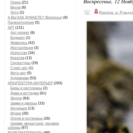
Воскресенье, 12 Нояб
Осень
(21)
Весна
(6)
Рецепты_и_Рукодел
Лето
(2)
А ВЫ КАК ДУМАЕТЕ? (Вопросы)
(8)
Палеонтология
(5)
АРТ
(131)
Арт-проект
(8)
Бодиарт
(1)
Живопись
(42)
Инсталляция
(3)
Искусство
(34)
Креатив
(13)
Скульптуры
(29)
Стрит-арт
(1)
Фото-арт
(5)
Художники
(53)
АРХИТЕКТУРА,ИНТЕРЬЕР
(293)
Бары и рестораны
(2)
Дома и коттеджи
(61)
Другое
(64)
Замки и дворцы
(33)
Интерьер
(13)
Музеи
(26)
Отели и гостиницы
(26)
Церкви, монастыри, часовни,
соборы
(67)
ВИДЕОМАТЕРИАЛЫ
(88)