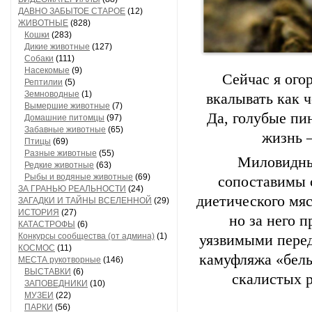
ДАВНО ЗАБЫТОЕ СТАРОЕ
(12)
ЖИВОТНЫЕ
(828)
Кошки
(283)
Дикие животные
(127)
Собаки
(111)
Насекомые
(9)
Сейчас я ого
Рептилии
(5)
Земноводные
(1)
вкалывать как 
Вымершие животные
(7)
Да, голубые пи
Домашние питомцы
(97)
Забавные животные
(65)
жизнь 
Птицы
(69)
Разные животные
(55)
Миловидны
Редкие животные
(63)
Рыбы и водяные животные
(69)
сопоставимы 
ЗА ГРАНЬЮ РЕАЛЬНОСТИ
(24)
диетического мяс
ЗАГАДКИ И ТАЙНЫ ВСЕЛЕННОЙ
(29)
ИСТОРИЯ
(27)
но за него 
КАТАСТРОФЫ
(6)
Конкурсы сообщества (от админа)
(1)
уязвимыми перед
КОСМОС
(11)
камуфляжа «белы
МЕСТА рукотворные
(146)
ВЫСТАВКИ
(6)
скалистых 
ЗАПОВЕДНИКИ
(10)
МУЗЕИ
(22)
ПАРКИ
(56)