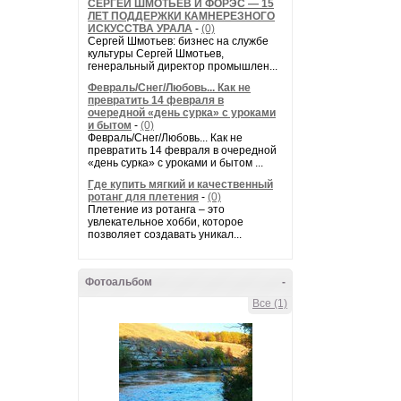
СЕРГЕЙ ШМОТЬЕВ И ФОРЭС — 15
ЛЕТ ПОДДЕРЖКИ КАМНЕРЕЗНОГО
ИСКУССТВА УРАЛА
-
(0)
Сергей Шмотьев: бизнес на службе
культуры Сергей Шмотьев,
генеральный директор промышлен...
Февраль/Снег/Любовь... Как не
превратить 14 февраля в
очередной «день сурка» с уроками
и бытом
-
(0)
Февраль/Снег/Любовь... Как не
превратить 14 февраля в очередной
«день сурка» с уроками и бытом ...
Где купить мягкий и качественный
ротанг для плетения
-
(0)
Плетение из ротанга – это
увлекательное хобби, которое
позволяет создавать уникал...
Фотоальбом
-
Все (1)