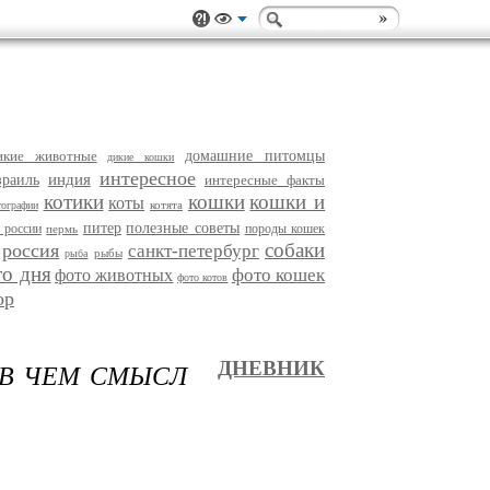
икие животные
домашние питомцы
дикие кошки
интересное
индия
зраиль
интересные факты
котики
кошки
кошки и
коты
котята
тографии
питер
полезные советы
 россии
породы кошек
пермь
собаки
россия
санкт-петербург
рыбы
рыба
то дня
фото кошек
фото животных
фото котов
ор
 В ЧЕМ СМЫСЛ
ДНЕВНИК