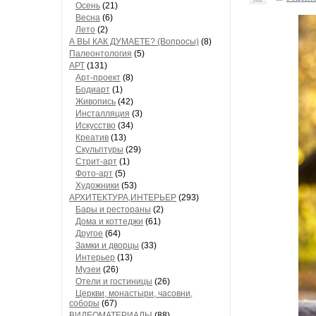
Осень
(21)
Весна
(6)
Лето
(2)
А ВЫ КАК ДУМАЕТЕ? (Вопросы)
(8)
Палеонтология
(5)
АРТ
(131)
Арт-проект
(8)
Бодиарт
(1)
Живопись
(42)
Инсталляция
(3)
Искусство
(34)
Креатив
(13)
Скульптуры
(29)
Стрит-арт
(1)
Фото-арт
(5)
Художники
(53)
АРХИТЕКТУРА,ИНТЕРЬЕР
(293)
Бары и рестораны
(2)
Дома и коттеджи
(61)
Другое
(64)
Замки и дворцы
(33)
Интерьер
(13)
Музеи
(26)
Отели и гостиницы
(26)
Церкви, монастыри, часовни,
соборы
(67)
ВИДЕОМАТЕРИАЛЫ
(88)