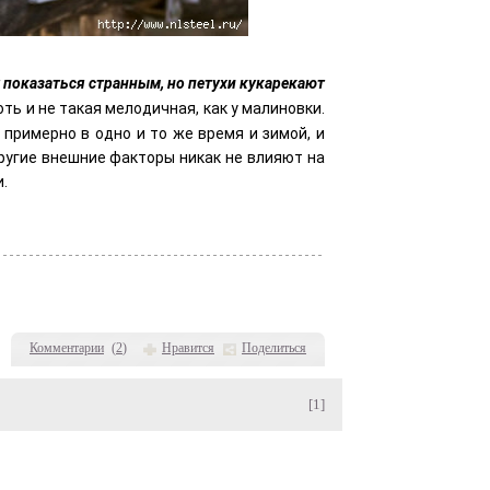
 показаться странным, но петухи кукарекают
хоть и не такая мелодичная, как у малиновки.
примерно в одно и то же время и зимой, и
другие внешние факторы никак не влияют на
.
Комментарии
(
2
)
Нравится
Поделиться
[1]