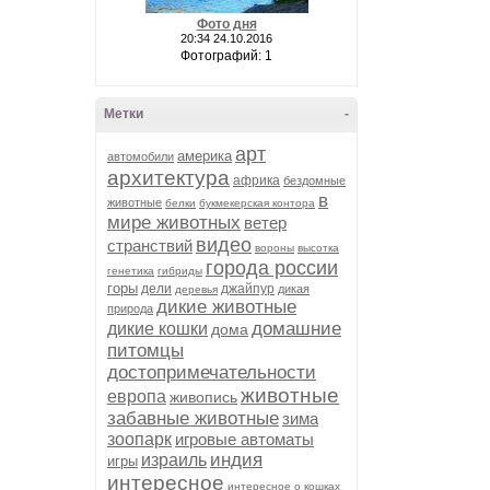
Фото дня
20:34 24.10.2016
Фотографий: 1
Метки
-
арт
америка
автомобили
архитектура
африка
бездомные
в
животные
белки
букмекерская контора
мире животных
ветер
видео
странствий
вороны
высотка
города россии
генетика
гибриды
горы
дели
джайпур
дикая
деревья
дикие животные
природа
домашние
дикие кошки
дома
питомцы
достопримечательности
животные
европа
живопись
забавные животные
зима
зоопарк
игровые автоматы
индия
израиль
игры
интересное
интересное о кошках