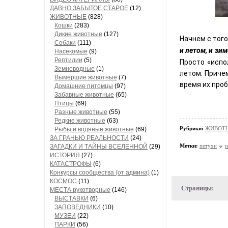
ДАВНО ЗАБЫТОЕ СТАРОЕ
(12)
ЖИВОТНЫЕ
(828)
Кошки
(283)
Дикие животные
(127)
Начнем с того
Собаки
(111)
и летом, и зим
Насекомые
(9)
Рептилии
(5)
Просто «испо
Земноводные
(1)
летом. Приче
Вымершие животные
(7)
время их про
Домашние питомцы
(97)
Забавные животные
(65)
Птицы
(69)
Разные животные
(55)
Редкие животные
(63)
Рубрики:
ЖИВОТН
Рыбы и водяные животные
(69)
ЗА ГРАНЬЮ РЕАЛЬНОСТИ
(24)
Метки:
петухи
и
ЗАГАДКИ И ТАЙНЫ ВСЕЛЕННОЙ
(29)
ИСТОРИЯ
(27)
КАТАСТРОФЫ
(6)
Конкурсы сообщества (от админа)
(1)
КОСМОС
(11)
Страницы:
МЕСТА рукотворные
(146)
ВЫСТАВКИ
(6)
ЗАПОВЕДНИКИ
(10)
МУЗЕИ
(22)
ПАРКИ
(56)