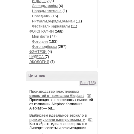
Игры,шоу
(3)
Легенды,мифы
(4)
Народы,племена
(1)
Праздники
(16)
Ритуалы,обряды,обычаи
(11)
Фестивали,карнавалы
(11)
ФОТОГРАФИИ
(568)
Мои фото
(77)
Фото дня
(183)
Фотоподборки
(297)
ФЭНТЕЗИ
(4)
ЧУДЕСА
(7)
ЭКОЛОГИЯ
(7)
Цитатник
-
Все (165)
Производство пластиковых
емкостей от компании Aleplast
-
(0)
Производство пластиковых емкостей
от компании Aleplast Компания
Aleplast — од...
Выбираем идеальное зеркало в
прихожую или ванную комнату
-
(0)
Как выбрать идеальное зеркало в
Липецке: советы и рекомендации ...