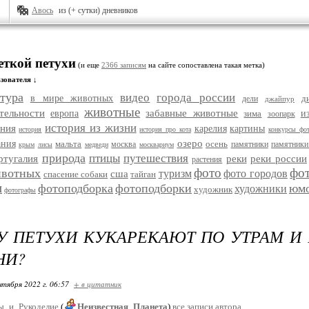
Авось
из (+ сутки) дневников
еткой петухи
(и еще
2366 записям
на сайте сопоставлена такая метка)
зователя ↓
тура
видео
города россии
в мире животных
д
дели
джайпур
животные
тельности
забавные животные
европа
зима
и
зоопарк
история из жизни
ания
карелия
картины
история
история про кота
конкурсы фо
озеро
ания
мальта
осень
москва
памятники
памятники
крым
лисы
медведи
москвариум
природа
птицы
путешествия
ртугалия
реки
реки россии
растения
фото
фо
ивотных
туризм
фото городов
сша
спасение собаки
тайган
и
фотоподборка
фотоподборки
юм
художники
художник
фотографы
 ПЕТУХИ КУКАРЕКАЮТ ПО УТРАМ И
НИ?
нтября 2022 г. 06:57
+ в цитатник
ы_и_Рукоделие
(
Неизвестная_Планета
)
все записи автора