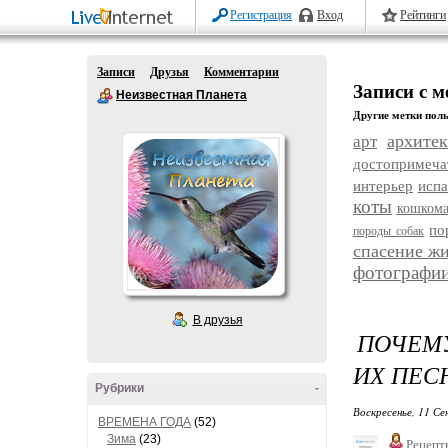
Регистрация
Вход
Рейтинги
Записи
Друзья
Комментарии
Записи с м
Неизвестная Планета
Другие метки поль
архитек
арт
достопримеча
интерьер
исп
коты
кошком
по
породы собак
спасение ж
фотографи
В друзья
ПОЧЕМУ
ИХ ПЕС
Рубрики
-
Воскресенье, 11 Се
ВРЕМЕНА ГОДА
(52)
Зима
(23)
Рецепт