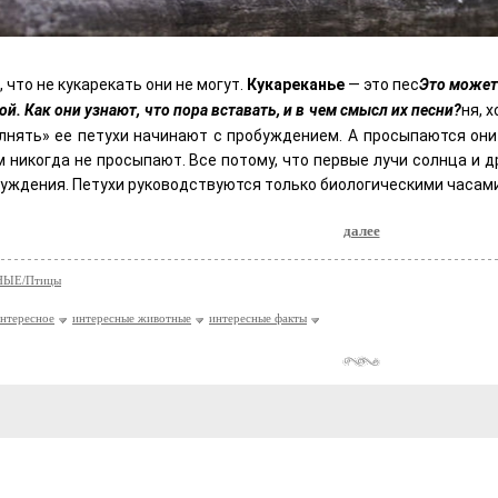
, что не кукарекать они не могут.
Кукареканье
— это пес
Это может
ой. Как они узнают, что пора вставать, и в чем смысл их песни?
ня, 
лнять» ее петухи начинают с пробуждением. А просыпаются они 
м никогда не просыпают. Все потому, что первые лучи солнца и 
буждения. Петухи руководствуются только биологическими часами
далее
ЫЕ/Птицы
нтересное
интересные животные
интересные факты