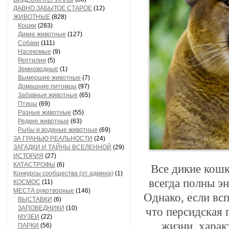
ДАВНО ЗАБЫТОЕ СТАРОЕ
(12)
ЖИВОТНЫЕ
(828)
Кошки
(283)
Дикие животные
(127)
Собаки
(111)
Насекомые
(9)
Рептилии
(5)
Земноводные
(1)
Вымершие животные
(7)
Домашние питомцы
(97)
Забавные животные
(65)
Птицы
(69)
Разные животные
(55)
Редкие животные
(63)
Рыбы и водяные животные
(69)
ЗА ГРАНЬЮ РЕАЛЬНОСТИ
(24)
ЗАГАДКИ И ТАЙНЫ ВСЕЛЕННОЙ
(29)
ИСТОРИЯ
(27)
КАТАСТРОФЫ
(6)
Все дикие кошк
Конкурсы сообщества (от админа)
(1)
всегда полны э
КОСМОС
(11)
МЕСТА рукотворные
(146)
Однако, если вс
ВЫСТАВКИ
(6)
ЗАПОВЕДНИКИ
(10)
что персидская 
МУЗЕИ
(22)
жизни, харак
ПАРКИ
(56)