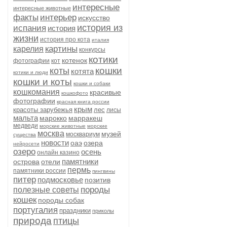
интересные
интересные животные
факты
интерьер
искусство
история из
испания
история
жизни
история про кота
италия
картины
карелия
конкурсы
котики
котенок
фотографии
кот
кошки
коты
котята
котики и люди
кошки и коты
кошки и собаки
кошкомания
красивые
кошкофото
фотографии
красная книга россии
крым
красоты зарубежья
лес
лисы
мальта
марокко
марракеш
медведи
морские животные
морские
москва
музей
москвариум
существа
новости
оаэ
озера
нейросети
озеро
осень
онлайн казино
памятники
острова
отели
пермь
памятники россии
пингвины
питер
подмосковье
позитив
породы
полезные советы
кошек
породы собак
португалия
праздники
приколы
природа
птицы