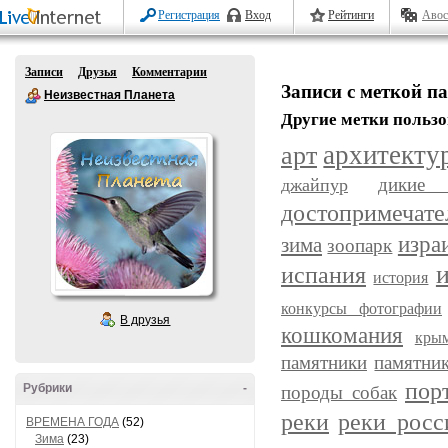
Регистрация
Вход
Рейтинги
Авос
Записи
Друзья
Комментарии
Записи с меткой п
Неизвестная Планета
Другие метки пользо
арт
архитекту
дикие 
джайпур
достопримечате
изра
зима
зоопарк
испания
история
конкурсы фотографии
В друзья
кошкомания
кры
памятники
памятни
пор
Рубрики
-
породы собак
реки
реки росс
ВРЕМЕНА ГОДА
(52)
Зима
(23)