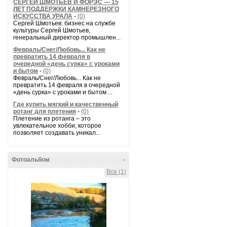
СЕРГЕЙ ШМОТЬЕВ И ФОРЭС — 15
ЛЕТ ПОДДЕРЖКИ КАМНЕРЕЗНОГО
ИСКУССТВА УРАЛА
-
(0)
Сергей Шмотьев: бизнес на службе
культуры Сергей Шмотьев,
генеральный директор промышлен...
Февраль/Снег/Любовь... Как не
превратить 14 февраля в
очередной «день сурка» с уроками
и бытом
-
(0)
Февраль/Снег/Любовь... Как не
превратить 14 февраля в очередной
«день сурка» с уроками и бытом ...
Где купить мягкий и качественный
ротанг для плетения
-
(0)
Плетение из ротанга – это
увлекательное хобби, которое
позволяет создавать уникал...
Фотоальбом
-
Все (1)