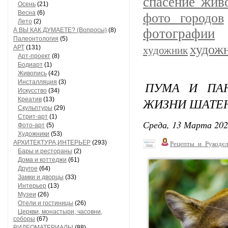
спасение жив
Осень
(21)
Весна
(6)
фото городов
Лето
(2)
фотографии
А ВЫ КАК ДУМАЕТЕ? (Вопросы)
(8)
Палеонтология
(5)
худож
АРТ
(131)
художник
Арт-проект
(8)
Бодиарт
(1)
Живопись
(42)
Инсталляция
(3)
ПУМА И ПАН
Искусство
(34)
ЖИЗНИ ШАТЕН
Креатив
(13)
Скульптуры
(29)
Стрит-арт
(1)
Среда, 13 Марта 202
Фото-арт
(5)
Художники
(53)
АРХИТЕКТУРА,ИНТЕРЬЕР
(293)
Рецепты_и_Рукодел
Бары и рестораны
(2)
Дома и коттеджи
(61)
Другое
(64)
Замки и дворцы
(33)
Интерьер
(13)
Музеи
(26)
Отели и гостиницы
(26)
Церкви, монастыри, часовни,
соборы
(67)
ВИДЕОМАТЕРИАЛЫ
(88)