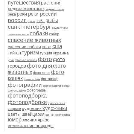
путешествия
растения
редкие животные
редкие птицы
реки
реки россии
река
россия
рыбы
рыба
руны
санкт-петербург
скульптуры
собаки
собор
смешные коты
спасение животных
сша
спасение собаки
стихи
туризм
тайган
украина
турция
фото
фото
утки
факты о кошках
фото дня
фото
городов
животных
фото
фото котов
кошек
фотограф
фото собак
фотографии
фотографии собак
фотографы
фотография
фотоподборка
фотоподборки
фотосессия
художники
художник
хищники
цветы
швейцария
щенки
эзотерика
юмор
яркое
япония
великолепие природы