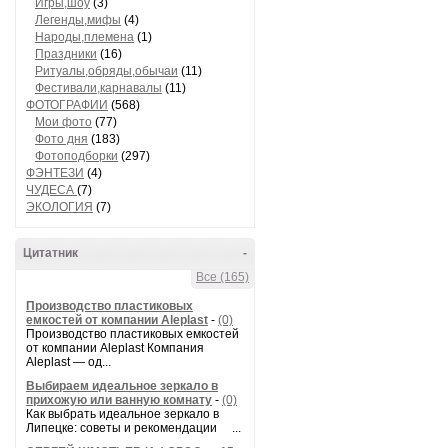
Игры,шоу
(3)
Легенды,мифы
(4)
Народы,племена
(1)
Праздники
(16)
Ритуалы,обряды,обычаи
(11)
Фестивали,карнавалы
(11)
ФОТОГРАФИИ
(568)
Мои фото
(77)
Фото дня
(183)
Фотоподборки
(297)
ФЭНТЕЗИ
(4)
ЧУДЕСА
(7)
ЭКОЛОГИЯ
(7)
Цитатник
-
Все (165)
Производство пластиковых
емкостей от компании Aleplast
-
(0)
Производство пластиковых емкостей
от компании Aleplast Компания
Aleplast — од...
Выбираем идеальное зеркало в
прихожую или ванную комнату
-
(0)
Как выбрать идеальное зеркало в
Липецке: советы и рекомендации ...