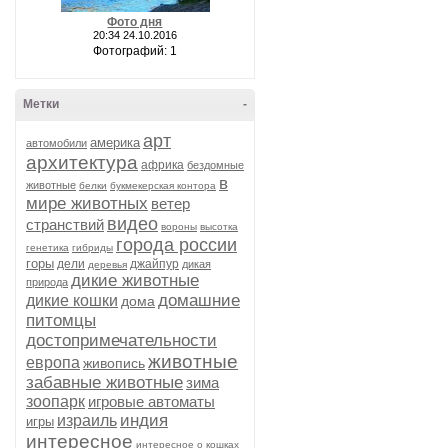
Фото дня
20:34 24.10.2016
Фотографий: 1
Метки
-
арт
америка
автомобили
архитектура
африка
бездомные
в
животные
белки
букмекерская контора
мире животных
ветер
видео
странствий
вороны
высотка
города россии
генетика
гибриды
горы
дели
джайпур
дикая
деревья
дикие животные
природа
домашние
дикие кошки
дома
питомцы
достопримечательности
животные
европа
живопись
забавные животные
зима
зоопарк
игровые автоматы
индия
израиль
игры
интересное
интересное о кошках