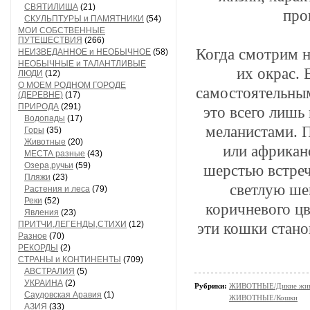
СВЯТИЛИЩА
(21)
про
СКУЛЬПТУРЫ и ПАМЯТНИКИ
(54)
МОИ СОБСТВЕННЫЕ
ПУТЕШЕСТВИЯ
(266)
Когда смотрим на
НЕИЗВЕДАННОЕ и НЕОБЫЧНОЕ
(58)
НЕОБЫЧНЫЕ и ТАЛАНТЛИВЫЕ
их окрас. 
ЛЮДИ
(12)
О МОЕМ РОДНОМ ГОРОДЕ
самостоятельным
(ДЕРЕВНЕ)
(17)
ПРИРОДА
(291)
это всего лишь
Водопады
(17)
меланистами. П
Горы
(35)
Животные
(20)
или африканс
МЕСТА разные
(43)
Озера,ручьи
(59)
шерстью встре
Пляжи
(23)
светлую ше
Растения и леса
(79)
Реки
(52)
коричневого ц
Явления
(23)
ПРИТЧИ,ЛЕГЕНДЫ,СТИХИ
(12)
эти кошки стано
Разное
(70)
РЕКОРДЫ
(2)
СТРАНЫ и КОНТИНЕНТЫ
(709)
АВСТРАЛИЯ
(5)
УКРАИНА
(2)
Рубрики:
ЖИВОТНЫЕ/Дикие жив
Саудовская Аравия
(1)
ЖИВОТНЫЕ/Кошки
АЗИЯ
(33)