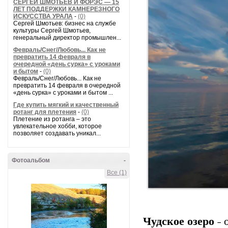
СЕРГЕЙ ШМОТЬЕВ И ФОРЭС — 15
ЛЕТ ПОДДЕРЖКИ КАМНЕРЕЗНОГО
ИСКУССТВА УРАЛА
-
(0)
Сергей Шмотьев: бизнес на службе
культуры Сергей Шмотьев,
генеральный директор промышлен...
Февраль/Снег/Любовь... Как не
превратить 14 февраля в
очередной «день сурка» с уроками
и бытом
-
(0)
Февраль/Снег/Любовь... Как не
превратить 14 февраля в очередной
«день сурка» с уроками и бытом ...
Где купить мягкий и качественный
ротанг для плетения
-
(0)
Плетение из ротанга – это
увлекательное хобби, которое
позволяет создавать уникал...
Фотоальбом
-
Все (1)
Чудское озеро
˗ 