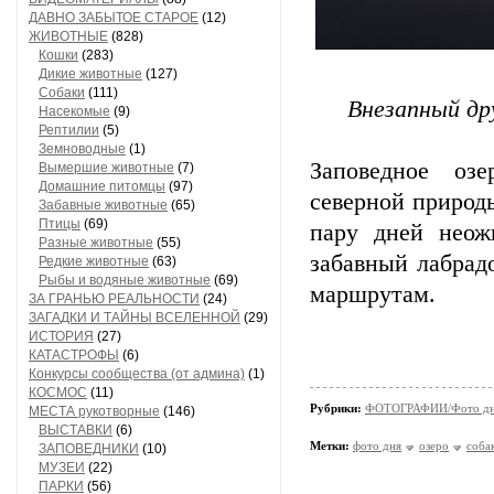
ДАВНО ЗАБЫТОЕ СТАРОЕ
(12)
ЖИВОТНЫЕ
(828)
Кошки
(283)
Дикие животные
(127)
Собаки
(111)
Внезапный др
Насекомые
(9)
Рептилии
(5)
Земноводные
(1)
Заповедное оз
Вымершие животные
(7)
Домашние питомцы
(97)
северной природы
Забавные животные
(65)
Птицы
(69)
пару дней неож
Разные животные
(55)
забавный лабрад
Редкие животные
(63)
Рыбы и водяные животные
(69)
маршрутам.
ЗА ГРАНЬЮ РЕАЛЬНОСТИ
(24)
ЗАГАДКИ И ТАЙНЫ ВСЕЛЕННОЙ
(29)
ИСТОРИЯ
(27)
КАТАСТРОФЫ
(6)
Конкурсы сообщества (от админа)
(1)
КОСМОС
(11)
Рубрики:
ФОТОГРАФИИ/Фото д
МЕСТА рукотворные
(146)
ВЫСТАВКИ
(6)
Метки:
фото дня
озеро
соба
ЗАПОВЕДНИКИ
(10)
МУЗЕИ
(22)
ПАРКИ
(56)