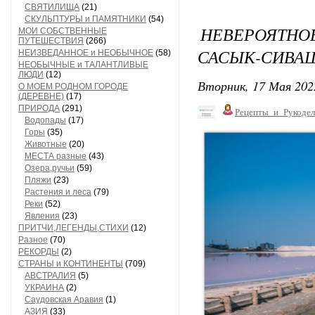
СВЯТИЛИЩА
(21)
СКУЛЬПТУРЫ и ПАМЯТНИКИ
(54)
НЕВЕРОЯТНО
МОИ СОБСТВЕННЫЕ
ПУТЕШЕСТВИЯ
(266)
САСЫК-СИВА
НЕИЗВЕДАННОЕ и НЕОБЫЧНОЕ
(58)
НЕОБЫЧНЫЕ и ТАЛАНТЛИВЫЕ
ЛЮДИ
(12)
Вторник, 17 Мая 202
О МОЕМ РОДНОМ ГОРОДЕ
(ДЕРЕВНЕ)
(17)
ПРИРОДА
(291)
Рецепты_и_Рукодел
Водопады
(17)
Горы
(35)
Животные
(20)
МЕСТА разные
(43)
Озера,ручьи
(59)
Пляжи
(23)
Растения и леса
(79)
Реки
(52)
Явления
(23)
ПРИТЧИ,ЛЕГЕНДЫ,СТИХИ
(12)
Разное
(70)
РЕКОРДЫ
(2)
СТРАНЫ и КОНТИНЕНТЫ
(709)
АВСТРАЛИЯ
(5)
УКРАИНА
(2)
Саудовская Аравия
(1)
АЗИЯ
(33)