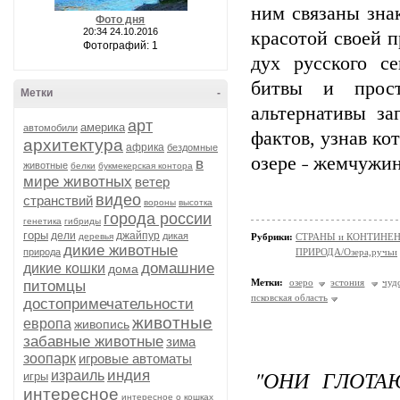
ним связаны зна
Фото дня
20:34 24.10.2016
красотой своей п
Фотографий: 1
дух русского с
битвы и прост
Метки
-
альтернативы з
арт
америка
автомобили
фактов, узнав ко
архитектура
африка
бездомные
озере ˗ жемчужин
в
животные
белки
букмекерская контора
мире животных
ветер
видео
странствий
вороны
высотка
города россии
генетика
гибриды
горы
дели
джайпур
дикая
деревья
Рубрики:
СТРАНЫ и КОНТИНЕ
дикие животные
природа
ПРИРОДА/Озера,ручьи
домашние
дикие кошки
дома
Метки:
озеро
эстония
чуд
питомцы
псковская область
достопримечательности
животные
европа
живопись
забавные животные
зима
зоопарк
игровые автоматы
"ОНИ ГЛОТА
индия
израиль
игры
интересное
интересное о кошках