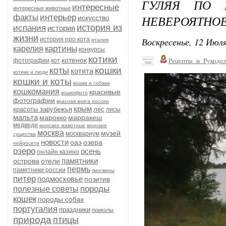
ГУЛЯЯ ПО 
интересные
интересные животные
факты
интерьер
НЕВЕРОЯТНО
искусство
история из
испания
история
жизни
Воскресенье, 12 Июля
история про кота
италия
картины
карелия
конкурсы
котики
котенок
фотографии
кот
Рецепты_и_Рукодел
кошки
коты
котята
котики и люди
кошки и коты
кошки и собаки
кошкомания
красивые
кошкофото
фотографии
красная книга россии
крым
красоты зарубежья
лес
лисы
мальта
марокко
марракеш
медведи
морские животные
морские
москва
музей
москвариум
существа
новости
оаэ
озера
нейросети
озеро
осень
онлайн казино
памятники
острова
отели
пермь
памятники россии
пингвины
питер
подмосковье
позитив
породы
полезные советы
кошек
породы собак
португалия
праздники
приколы
природа
птицы