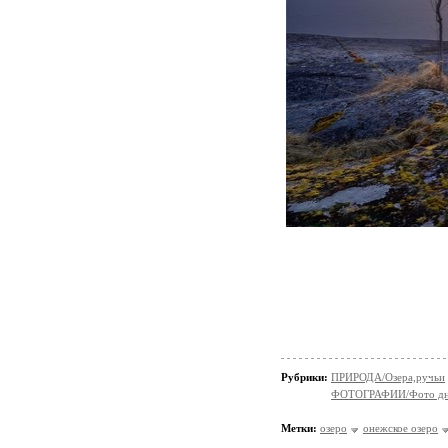
Рубрики:
ПРИРОДА/Озера,ручьи
ФОТОГРАФИИ/Фото д
Метки:
озеро
онежское озеро