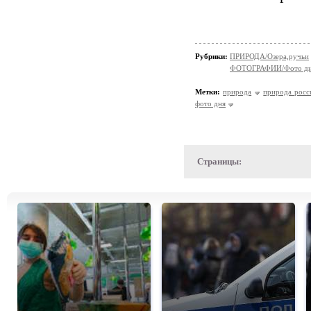
Рубрики:
ПРИРОДА/Озера,ручьи
ФОТОГРАФИИ/Фото д
Метки:
природа
природа росс
фото дня
Страницы: