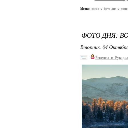
Метки:
озеро
фото дня
прир
ФОТО ДНЯ: В
Вторник, 04 Октября
Рецепты_и_Рукодел