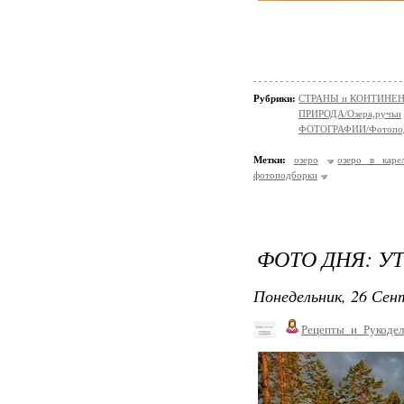
Рубрики:
СТРАНЫ и КОНТИНЕ
ПРИРОДА/Озера,ручьи
ФОТОГРАФИИ/Фотопо
Метки:
озеро
озеро в каре
фотоподборки
ФОТО ДНЯ: У
Понедельник, 26 Сент
Рецепты_и_Рукодел