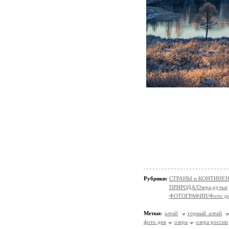
Рубрики:
СТРАНЫ и КОНТИНЕ
ПРИРОДА/Озера,ручьи
ФОТОГРАФИИ/Фото д
Метки:
алтай
горный алтай
фото дня
озера
озера россии