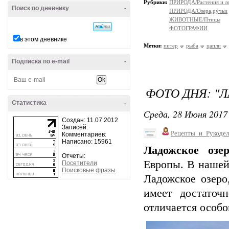
Рубрики:
ПРИРОДА/Растения и л
Поиск по дневнику
-
ПРИРОДА/Озера,ручьи
ЖИВОТНЫЕ/Птицы
ФОТОГРАФИИ
в этом дневнике
Метки:
питер
рыба
цапли
Подписка по e-mail
-
ФОТО ДНЯ: "
Статистика
-
Среда, 28 Июня 2017 
Создан: 11.07.2012
Записей:
Рецепты_и_Рукодел
Комментариев:
Написано: 15961
Ладожское озер
Отчеты:
Европы. В нашей 
Посетители
Поисковые фразы
Ладожское озеро
имеет достаточ
отличается особо