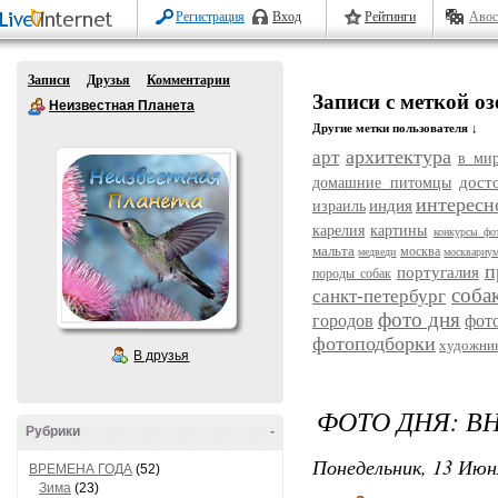
Регистрация
Вход
Рейтинги
Авос
Записи
Друзья
Комментарии
Записи с меткой оз
Неизвестная Планета
Другие метки пользователя ↓
архитектура
арт
в ми
дост
домашние питомцы
интересн
индия
израиль
карелия
картины
конкурсы фо
мальта
москва
медведи
москвариу
п
португалия
породы собак
соба
санкт-петербург
фото дня
городов
фот
фотоподборки
художни
В друзья
ФОТО ДНЯ: В
Рубрики
-
Понедельник, 13 Июн
ВРЕМЕНА ГОДА
(52)
Зима
(23)