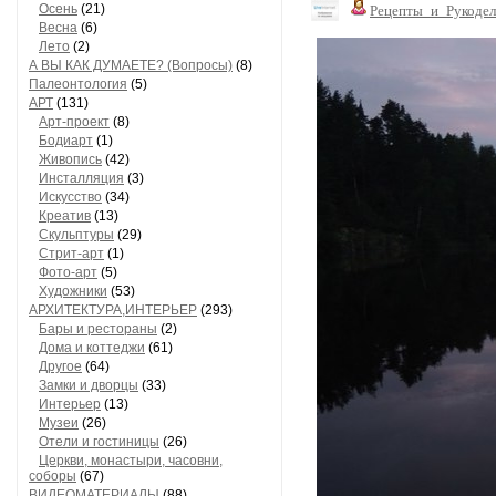
Осень
(21)
Рецепты_и_Рукодел
Весна
(6)
Лето
(2)
А ВЫ КАК ДУМАЕТЕ? (Вопросы)
(8)
Палеонтология
(5)
АРТ
(131)
Арт-проект
(8)
Бодиарт
(1)
Живопись
(42)
Инсталляция
(3)
Искусство
(34)
Креатив
(13)
Скульптуры
(29)
Стрит-арт
(1)
Фото-арт
(5)
Художники
(53)
АРХИТЕКТУРА,ИНТЕРЬЕР
(293)
Бары и рестораны
(2)
Дома и коттеджи
(61)
Другое
(64)
Замки и дворцы
(33)
Интерьер
(13)
Музеи
(26)
Отели и гостиницы
(26)
Церкви, монастыри, часовни,
соборы
(67)
ВИДЕОМАТЕРИАЛЫ
(88)