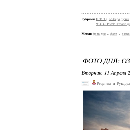
Рубрики:
ПРИРОДА/Озера,ручьи
ФОТОГРАФИИ/Фото д
Метки:
фото дня
фото
озеро
ФОТО ДНЯ: О
Вторник, 11 Апреля 2
Рецепты_и_Рукодел