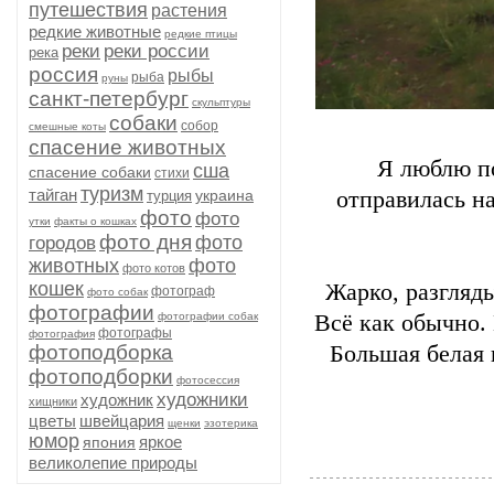
путешествия
растения
редкие животные
редкие птицы
реки
реки россии
река
россия
рыбы
рыба
руны
санкт-петербург
скульптуры
собаки
собор
смешные коты
спасение животных
Я люблю по
сша
спасение собаки
стихи
туризм
тайган
украина
отправилась н
турция
фото
фото
утки
факты о кошках
фото дня
фото
городов
животных
фото
фото котов
кошек
Жарко, разгляд
фотограф
фото собак
фотографии
фотографии собак
Всё как обычно. 
фотографы
фотография
фотоподборка
Большая белая 
фотоподборки
фотосессия
художники
художник
хищники
цветы
швейцария
щенки
эзотерика
юмор
яркое
япония
великолепие природы