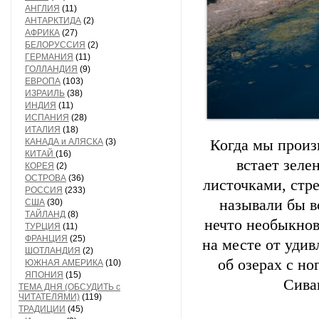
АНГЛИЯ
(11)
АНТАРКТИДА
(2)
АФРИКА
(27)
БЕЛОРУССИЯ
(2)
ГЕРМАНИЯ
(11)
ГОЛЛАНДИЯ
(9)
ЕВРОПА
(103)
ИЗРАИЛЬ
(38)
ИНДИЯ
(11)
ИСПАНИЯ
(28)
ИТАЛИЯ
(18)
КАНАДА и АЛЯСКА
(3)
Когда мы произ
КИТАЙ
(16)
встает зеле
КОРЕЯ
(2)
ОСТРОВА
(36)
листочками, стр
РОССИЯ
(233)
называли бы в
США
(30)
ТАЙЛАНД
(8)
нечто необыкнов
ТУРЦИЯ
(11)
ФРАНЦИЯ
(25)
на месте от удив
ШОТЛАНДИЯ
(2)
об озерах с но
ЮЖНАЯ АМЕРИКА
(10)
ЯПОНИЯ
(15)
Сива
ТЕМА ДНЯ (ОБСУДИТЬ с
ЧИТАТЕЛЯМИ)
(119)
ТРАДИЦИИ
(45)