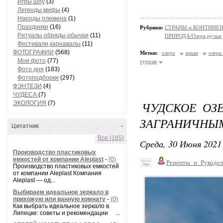
Игры,шоу
(3)
Легенды,мифы
(4)
Народы,племена
(1)
Праздники
(16)
Рубрики:
СТРАНЫ и КОНТИНЕ
Ритуалы,обряды,обычаи
(11)
ПРИРОДА/Озера,ручьи
Фестивали,карнавалы
(11)
ФОТОГРАФИИ
(568)
Метки:
озеро
крым
озера
Мои фото
(77)
туризм
Фото дня
(183)
Фотоподборки
(297)
ФЭНТЕЗИ
(4)
ЧУДЕСА
(7)
ЧУДСКОЕ ОЗЕ
ЭКОЛОГИЯ
(7)
ЗАГРАНИЧНЫ
Цитатник
-
Все (165)
Среда, 30 Июня 2021 
Производство пластиковых
емкостей от компании Aleplast
-
(0)
Рецепты_и_Рукодел
Производство пластиковых емкостей
от компании Aleplast Компания
Aleplast — од...
Выбираем идеальное зеркало в
прихожую или ванную комнату
-
(0)
Как выбрать идеальное зеркало в
Липецке: советы и рекомендации ...