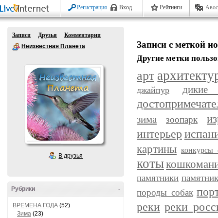
Регистрация
Вход
Рейтинги
Авос
Записи
Друзья
Комментарии
Записи с меткой н
Неизвестная Планета
Другие метки пользо
арт
архитекту
дикие
джайпур
достопримечате
из
зима
зоопарк
интерьер
испан
картины
конкурсы 
В друзья
коты
кошкоман
памятники
памятник
пор
Рубрики
-
породы собак
реки
реки росс
ВРЕМЕНА ГОДА
(52)
Зима
(23)