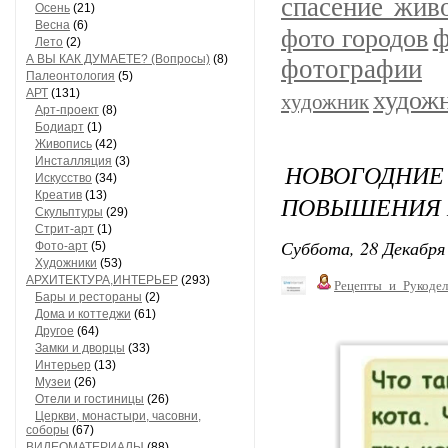
спасение жив
Осень
(21)
Весна
(6)
ф
фото городов
Лето
(2)
А ВЫ КАК ДУМАЕТЕ? (Вопросы)
(8)
фотографии
Палеонтология
(5)
АРТ
(131)
худож
художник
Арт-проект
(8)
Бодиарт
(1)
Живопись
(42)
Инсталляция
(3)
НОВОГОДНИЕ
Искусство
(34)
Креатив
(13)
ПОВЫШЕНИЯ 
Скульптуры
(29)
Стрит-арт
(1)
Суббота, 28 Декабря 
Фото-арт
(5)
Художники
(53)
АРХИТЕКТУРА,ИНТЕРЬЕР
(293)
Рецепты_и_Рукодел
Бары и рестораны
(2)
Дома и коттеджи
(61)
Другое
(64)
Замки и дворцы
(33)
Интерьер
(13)
Музеи
(26)
Отели и гостиницы
(26)
Церкви, монастыри, часовни,
соборы
(67)
ВИДЕОМАТЕРИАЛЫ
(88)