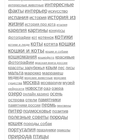
интересные
интересные животные
факты
интерьер
искусство
история из
испания
история
жизни
история про кота
италия
картины
карелия
конкурсы
котики
котенок
фотографии
кот
кошки
коты
котята
котики и люди
кошки и коты
кошки и собаки
кошкомания
красивые
кошкофото
фотографии
красная книга россии
крым
красоты зарубежья
лес
лисы
мальта
марокко
марракеш
медведи
морские животные
морские
москва
музей
москвариум
существа
новости
оаэ
озера
нейросети
озеро
осень
онлайн казино
памятники
острова
отели
пермь
памятники россии
пингвины
питер
подмосковье
позитив
породы
полезные советы
кошек
породы собак
португалия
праздники
приколы
природа
птицы