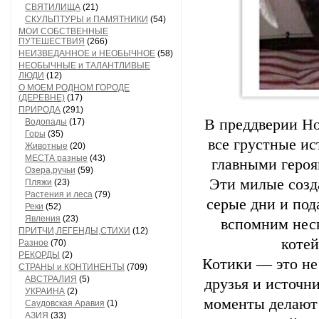
СВЯТИЛИЩА
(21)
СКУЛЬПТУРЫ и ПАМЯТНИКИ
(54)
МОИ СОБСТВЕННЫЕ
ПУТЕШЕСТВИЯ
(266)
НЕИЗВЕДАННОЕ и НЕОБЫЧНОЕ
(58)
НЕОБЫЧНЫЕ и ТАЛАНТЛИВЫЕ
ЛЮДИ
(12)
О МОЕМ РОДНОМ ГОРОДЕ
(ДЕРЕВНЕ)
(17)
ПРИРОДА
(291)
В преддверии Но
Водопады
(17)
Горы
(35)
все грустные ис
Животные
(20)
МЕСТА разные
(43)
главными героя
Озера,ручьи
(59)
Эти милые созд
Пляжи
(23)
Растения и леса
(79)
серые дни и по
Реки
(52)
Явления
(23)
вспомним неск
ПРИТЧИ,ЛЕГЕНДЫ,СТИХИ
(12)
котей
Разное
(70)
РЕКОРДЫ
(2)
Котики — это не
СТРАНЫ и КОНТИНЕНТЫ
(709)
АВСТРАЛИЯ
(5)
друзья и источн
УКРАИНА
(2)
моменты делают 
Саудовская Аравия
(1)
АЗИЯ
(33)