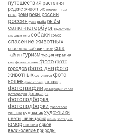
путешествия
растения
редкие животные
редкие птицы
реки
реки россии
река
россия
рыбы
рыба
руны
санкт-петербург
скульптуры
собаки
собор
смешные коты
спасение животных
сша
спасение собаки
стихи
туризм
тайган
украина
турция
фото
фото
утки
факты о кошках
фото дня
фото
городов
животных
фото
фото котов
кошек
фотограф
фото собак
фотографии
фотографии собак
фотографы
фотография
фотоподборка
фотоподборки
фотосессия
художники
художник
хищники
цветы
швейцария
щенки
эзотерика
юмор
яркое
япония
великолепие природы