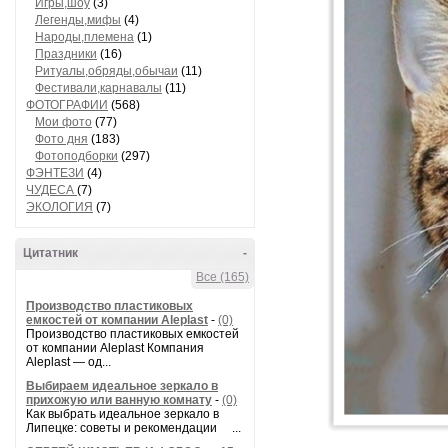
Игры,шоу
(3)
Легенды,мифы
(4)
Народы,племена
(1)
Праздники
(16)
Ритуалы,обряды,обычаи
(11)
Фестивали,карнавалы
(11)
ФОТОГРАФИИ
(568)
Мои фото
(77)
Фото дня
(183)
Фотоподборки
(297)
ФЭНТЕЗИ
(4)
ЧУДЕСА
(7)
ЭКОЛОГИЯ
(7)
Цитатник
-
Все (165)
Производство пластиковых
емкостей от компании Aleplast
-
(0)
Производство пластиковых емкостей
от компании Aleplast Компания
Aleplast — од...
Выбираем идеальное зеркало в
прихожую или ванную комнату
-
(0)
Как выбрать идеальное зеркало в
Липецке: советы и рекомендации ...