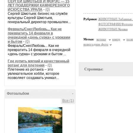
СЕРГЕЙ ШМОТЬЕВ И ФОРЭС — 15
ЛЕТ ПОДДЕРЖКИ КАМНЕРЕЗНОГО
ИСКУССТВА УРАЛА
-
(0)
Сергей Шмотьев: бизнес на службе
культуры Сергей Шмотьев,
Рубрики:
ЖИВОТНЫЕ/Забавные 
генеральный директор промышлен...
ФОТОГРАФИИ/Фотопо
Февраль/Снег/Любовь... Как не
ЖИВОТНЫЕ/Кошки
превратить 14 февраля в
очередной «день сурка» с уроками
Метки:
котики
юмор
пози
и бытом
-
(0)
новогодние фото
Февраль/Снег/Любовь... Как не
превратить 14 февраля в очередной
«день сурка» с уроками и бытом ...
Где купить мягкий и качественный
ротанг для плетения
-
(0)
Страницы:
Плетение из ротанга – это
увлекательное хобби, которое
позволяет создавать уникал...
Фотоальбом
-
Все (1)