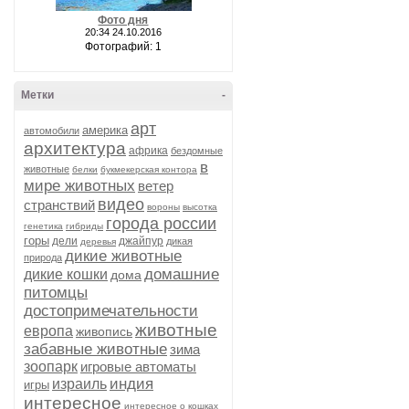
Фото дня
20:34 24.10.2016
Фотографий: 1
Метки
-
арт
америка
автомобили
архитектура
африка
бездомные
в
животные
белки
букмекерская контора
мире животных
ветер
видео
странствий
вороны
высотка
города россии
генетика
гибриды
горы
дели
джайпур
дикая
деревья
дикие животные
природа
домашние
дикие кошки
дома
питомцы
достопримечательности
животные
европа
живопись
забавные животные
зима
зоопарк
игровые автоматы
индия
израиль
игры
интересное
интересное о кошках