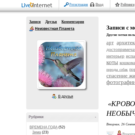
Регистрация
Вход
Рейтинги
Записи
Друзья
Комментарии
Записи с 
Неизвестная Планета
Другие метки поль
архитек
арт
достопримеча
интерьер
исп
коты
кошком
по
породы собак
спасение ж
фотографи
В друзья
«КРОВ
НЕОБЫЧ
Рубрики
-
Вторник, 26 Сентя
ВРЕМЕНА ГОДА
(52)
Зима
(23)
Рецепт