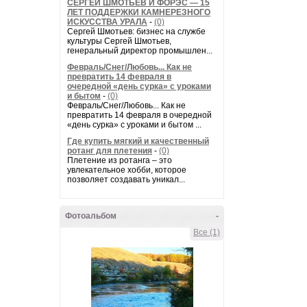
СЕРГЕЙ ШМОТЬЕВ И ФОРЭС — 15
ЛЕТ ПОДДЕРЖКИ КАМНЕРЕЗНОГО
ИСКУССТВА УРАЛА
-
(0)
Сергей Шмотьев: бизнес на службе
культуры Сергей Шмотьев,
генеральный директор промышлен...
Февраль/Снег/Любовь... Как не
превратить 14 февраля в
очередной «день сурка» с уроками
и бытом
-
(0)
Февраль/Снег/Любовь... Как не
превратить 14 февраля в очередной
«день сурка» с уроками и бытом ...
Где купить мягкий и качественный
ротанг для плетения
-
(0)
Плетение из ротанга – это
увлекательное хобби, которое
позволяет создавать уникал...
Фотоальбом
-
Все (1)