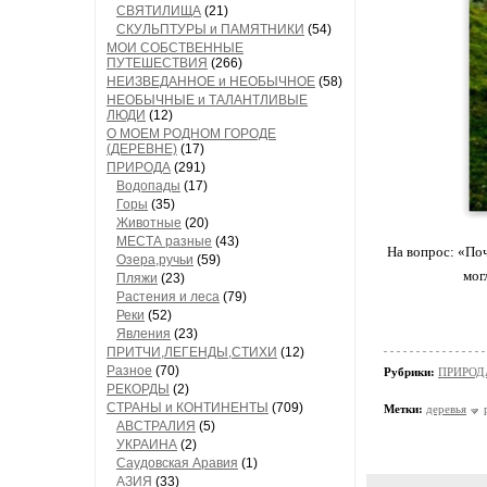
СВЯТИЛИЩА
(21)
СКУЛЬПТУРЫ и ПАМЯТНИКИ
(54)
МОИ СОБСТВЕННЫЕ
ПУТЕШЕСТВИЯ
(266)
НЕИЗВЕДАННОЕ и НЕОБЫЧНОЕ
(58)
НЕОБЫЧНЫЕ и ТАЛАНТЛИВЫЕ
ЛЮДИ
(12)
О МОЕМ РОДНОМ ГОРОДЕ
(ДЕРЕВНЕ)
(17)
ПРИРОДА
(291)
Водопады
(17)
Горы
(35)
Животные
(20)
МЕСТА разные
(43)
На вопрос: «Поч
Озера,ручьи
(59)
мог
Пляжи
(23)
Растения и леса
(79)
Реки
(52)
Явления
(23)
ПРИТЧИ,ЛЕГЕНДЫ,СТИХИ
(12)
Разное
(70)
Рубрики:
ПРИРОДА/
РЕКОРДЫ
(2)
СТРАНЫ и КОНТИНЕНТЫ
(709)
Метки:
деревья
АВСТРАЛИЯ
(5)
УКРАИНА
(2)
Саудовская Аравия
(1)
АЗИЯ
(33)