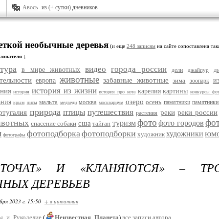
Авось
из (+ сутки) дневников
меткой необычные деревья
(и еще
248 записям
на сайте сопоставлена так
зователя ↓
тура
видео
города россии
в мире животных
д
дели
джайпур
животные
тельности
забавные животные
европа
зима
и
зоопарк
история из жизни
ания
карелия
картины
история
история про кота
конкурсы фо
озеро
ания
мальта
осень
москва
памятники
памятники
крым
лисы
медведи
москвариум
природа
птицы
путешествия
ртугалия
реки
реки россии
растения
фото
фо
ивотных
туризм
фото городов
сша
спасение собаки
тайган
и
фотоподборка
фотоподборки
юм
художники
художник
фотографы
ОТОЧАТ» И «КЛАНЯЮТСЯ» – ТР
НЫХ ДЕРЕВЬЕВ
бря 2023 г. 15:50
+ в цитатник
ы_и_Рукоделие
(
Неизвестная_Планета
)
все записи автора