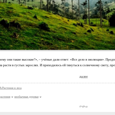
ему они такие высокие?», – учёные дали ответ: «Все дело в эволюции». Предпо
ла расти в густых зарослях. И приходилось ей тянуться к солнечному свету, пр
далее
Растения и леса
растения
необычные деревья