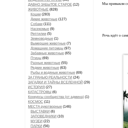
Мы привыкли со
ДАВНО ЗАБЫТОЕ СТАРОЕ
(12)
ЖИВОТНЫЕ
(828)
Кошки
(283)
Дикие животные
(127)
Собаки
(111)
Насекомые
(9)
Рептилии
(5)
Речь идёт о сам
Земноводные
(1)
Вымершие животные
(7)
Домашние питомцы
(97)
Забавные животные
(65)
Птицы
(69)
Разные животные
(55)
Редкие животные
(63)
Рыбы и водяные животные
(69)
ЗА ГРАНЬЮ РЕАЛЬНОСТИ
(24)
ЗАГАДКИ И ТАЙНЫ ВСЕЛЕННОЙ
(29)
ИСТОРИЯ
(27)
КАТАСТРОФЫ
(6)
Конкурсы сообщества (от админа)
(1)
КОСМОС
(11)
МЕСТА рукотворные
(146)
ВЫСТАВКИ
(6)
ЗАПОВЕДНИКИ
(10)
МУЗЕИ
(22)
ПАРКИ
(56)