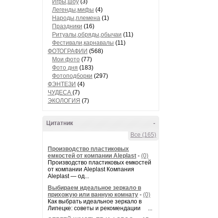
Игры,шоу
(3)
Легенды,мифы
(4)
Народы,племена
(1)
Праздники
(16)
Ритуалы,обряды,обычаи
(11)
Фестивали,карнавалы
(11)
ФОТОГРАФИИ
(568)
Мои фото
(77)
Фото дня
(183)
Фотоподборки
(297)
ФЭНТЕЗИ
(4)
ЧУДЕСА
(7)
ЭКОЛОГИЯ
(7)
Цитатник
-
Все (165)
Производство пластиковых
емкостей от компании Aleplast
-
(0)
Производство пластиковых емкостей
от компании Aleplast Компания
Aleplast — од...
Выбираем идеальное зеркало в
прихожую или ванную комнату
-
(0)
Как выбрать идеальное зеркало в
Липецке: советы и рекомендации ...