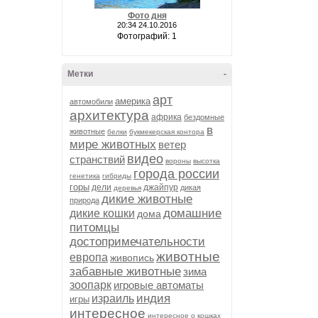
Фото дня
20:34 24.10.2016
Фотографий: 1
Метки
-
арт
америка
автомобили
архитектура
африка
бездомные
в
животные
белки
букмекерская контора
мире животных
ветер
видео
странствий
вороны
высотка
города россии
генетика
гибриды
горы
дели
джайпур
дикая
деревья
дикие животные
природа
домашние
дикие кошки
дома
питомцы
достопримечательности
животные
европа
живопись
забавные животные
зима
зоопарк
игровые автоматы
индия
израиль
игры
интересное
интересное о кошках