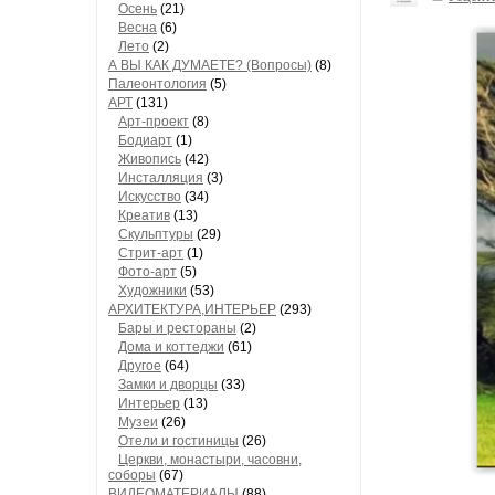
Осень
(21)
Весна
(6)
Лето
(2)
А ВЫ КАК ДУМАЕТЕ? (Вопросы)
(8)
Палеонтология
(5)
АРТ
(131)
Арт-проект
(8)
Бодиарт
(1)
Живопись
(42)
Инсталляция
(3)
Искусство
(34)
Креатив
(13)
Скульптуры
(29)
Стрит-арт
(1)
Фото-арт
(5)
Художники
(53)
АРХИТЕКТУРА,ИНТЕРЬЕР
(293)
Бары и рестораны
(2)
Дома и коттеджи
(61)
Другое
(64)
Замки и дворцы
(33)
Интерьер
(13)
Музеи
(26)
Отели и гостиницы
(26)
Церкви, монастыри, часовни,
соборы
(67)
ВИДЕОМАТЕРИАЛЫ
(88)