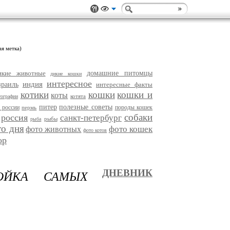
ая метка)
икие животные
домашние питомцы
дикие кошки
интересное
индия
зраиль
интересные факты
котики
кошки
кошки и
коты
котята
тографии
питер
полезные советы
 россии
породы кошек
пермь
собаки
россия
санкт-петербург
рыбы
рыба
то дня
фото кошек
фото животных
фото котов
ор
ОЙКА САМЫХ
ДНЕВНИК