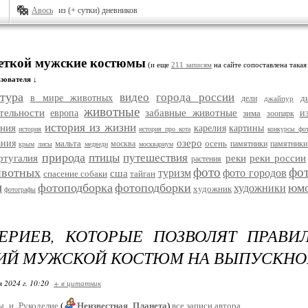
Авось
из (+ сутки) дневников
меткой мужские костюмы
(и еще
211 записям
на сайте сопоставлена такая
зователя ↓
тура
видео
города россии
в мире животных
д
дели
джайпур
животные
тельности
забавные животные
европа
зима
и
зоопарк
история из жизни
ания
карелия
картины
история
история про кота
конкурсы фо
озеро
ания
мальта
осень
москва
памятники
памятники
крым
лисы
медведи
москвариум
природа
птицы
путешествия
ртугалия
реки
реки россии
растения
фото
фо
ивотных
туризм
фото городов
сша
спасение собаки
тайган
и
фотоподборка
фотоподборки
юм
художники
художник
фотографы
ЕРИЕВ, КОТОРЫЕ ПОЗВОЛЯТ ПРАВИ
ИЙ МУЖСКОЙ КОСТЮМ НА ВЫПУСКНО
я 2024 г. 10:20
+ в цитатник
ы_и_Рукоделие
(
Неизвестная_Планета
)
все записи автора