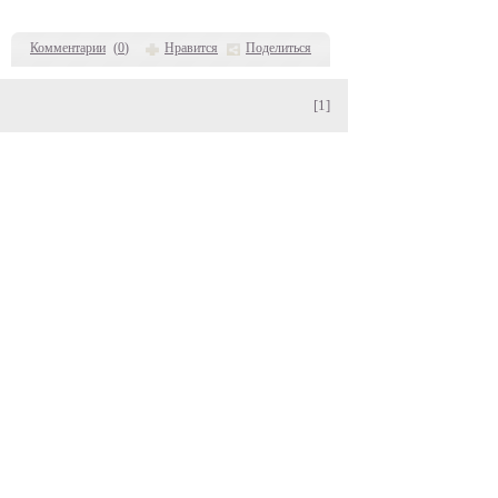
Комментарии
(
0
)
Нравится
Поделиться
[1]