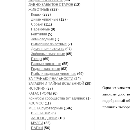
ДАВНО ЗАБЫТОЕ СТАРОЕ
(12)
ЖИВОТНЫЕ
(828)
Кошки
(283)
Дикие животные
(127)
Собаки
(111)
Насекомые
(9)
Рептилии
(5)
Земноводные
(1)
Вымершие животные
(7)
Домашние питомцы
(97)
Забавные животные
(65)
Птицы
(69)
Разные животные
(55)
Редкие животные
(63)
Рыбы и водяные животные
(69)
ЗА ГРАНЬЮ РЕАЛЬНОСТИ
(24)
ЗАГАДКИ И ТАЙНЫ ВСЕЛЕННОЙ
(29)
Одно из ключев
ИСТОРИЯ
(27)
КАТАСТРОФЫ
(6)
важному дню юн
Конкурсы сообщества (от админа)
(1)
подобранный обр
КОСМОС
(11)
правилах выбора
МЕСТА рукотворные
(146)
ВЫСТАВКИ
(6)
ЗАПОВЕДНИКИ
(10)
МУЗЕИ
(22)
ПАРКИ
(56)