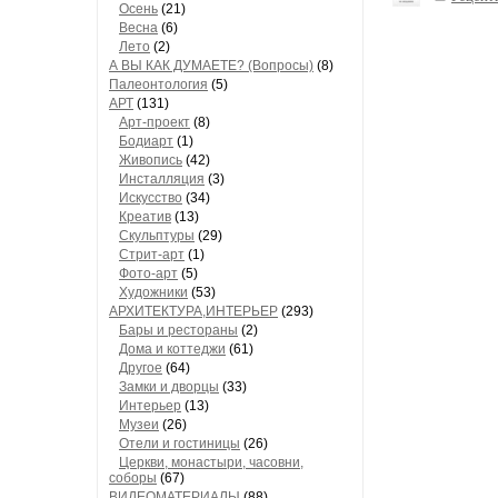
Осень
(21)
Весна
(6)
Лето
(2)
А ВЫ КАК ДУМАЕТЕ? (Вопросы)
(8)
Палеонтология
(5)
АРТ
(131)
Арт-проект
(8)
Бодиарт
(1)
Живопись
(42)
Инсталляция
(3)
Искусство
(34)
Креатив
(13)
Скульптуры
(29)
Стрит-арт
(1)
Фото-арт
(5)
Художники
(53)
АРХИТЕКТУРА,ИНТЕРЬЕР
(293)
Бары и рестораны
(2)
Дома и коттеджи
(61)
Другое
(64)
Замки и дворцы
(33)
Интерьер
(13)
Музеи
(26)
Отели и гостиницы
(26)
Церкви, монастыри, часовни,
соборы
(67)
ВИДЕОМАТЕРИАЛЫ
(88)