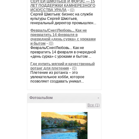
СЕРГЕЙ ШМОТЬЕВ И ФОРЭС — 15
ЛЕТ ПОДДЕРЖКИ КАМНЕРЕЗНОГО
ИСКУССТВА УРАЛА
-
(0)
Сергей Шмотьев: бизнес на службе
культуры Сергей Шмотьев,
генеральный директор промышлен...
Февраль/Снег/Любовь... Как не
превратить 14 февраля в
очередной «день сурка» с уроками
и бытом
-
(0)
Февраль/Снег/Любовь... Как не
превратить 14 февраля в очередной
«день сурка» с уроками и бытом ...
Где купить мягкий и качественный
ротанг для плетения
-
(0)
Плетение из ротанга – это
увлекательное хобби, которое
позволяет создавать уникал...
Фотоальбом
-
Все (1)