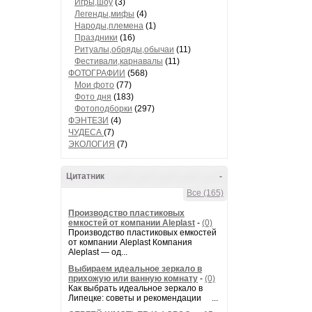
Игры,шоу
(3)
Легенды,мифы
(4)
Народы,племена
(1)
Праздники
(16)
Ритуалы,обряды,обычаи
(11)
Фестивали,карнавалы
(11)
ФОТОГРАФИИ
(568)
Мои фото
(77)
Фото дня
(183)
Фотоподборки
(297)
ФЭНТЕЗИ
(4)
ЧУДЕСА
(7)
ЭКОЛОГИЯ
(7)
Цитатник
-
Все (165)
Производство пластиковых
емкостей от компании Aleplast
-
(0)
Производство пластиковых емкостей
от компании Aleplast Компания
Aleplast — од...
Выбираем идеальное зеркало в
прихожую или ванную комнату
-
(0)
Как выбрать идеальное зеркало в
Липецке: советы и рекомендации ...