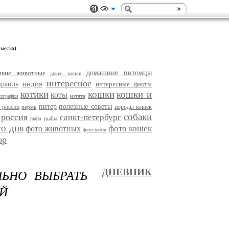
 метка)
икие животные
домашние питомцы
дикие кошки
интересное
индия
зраиль
интересные факты
котики
кошки
кошки и
коты
котята
тографии
питер
полезные советы
 россии
породы кошек
пермь
собаки
россия
санкт-петербург
рыбы
рыба
то дня
фото кошек
фото животных
фото котов
ор
ЛЬНО ВЫБРАТЬ
ДНЕВНИК
Й