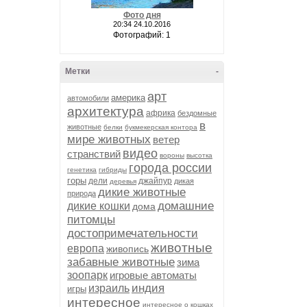
Фото дня
20:34 24.10.2016
Фотографий: 1
Метки
-
арт
америка
автомобили
архитектура
африка
бездомные
в
животные
белки
букмекерская контора
мире животных
ветер
видео
странствий
вороны
высотка
города россии
генетика
гибриды
горы
дели
джайпур
дикая
деревья
дикие животные
природа
домашние
дикие кошки
дома
питомцы
достопримечательности
животные
европа
живопись
забавные животные
зима
зоопарк
игровые автоматы
индия
израиль
игры
интересное
интересное о кошках