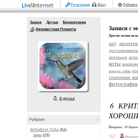
Регистрация
Вход
Рейтинги
Записи
Друзья
Комментарии
Записи с 
Неизвестная Планета
Другие метки поль
архитек
арт
достопримеча
интерьер
исп
коты
кошком
по
породы собак
спасение ж
фотографи
В друзья
6 КРИТ
ХОРОШ
Рубрики
-
Вторник, 30 Апрел
ВРЕМЕНА ГОДА
(52)
Зима
(23)
Рецепт