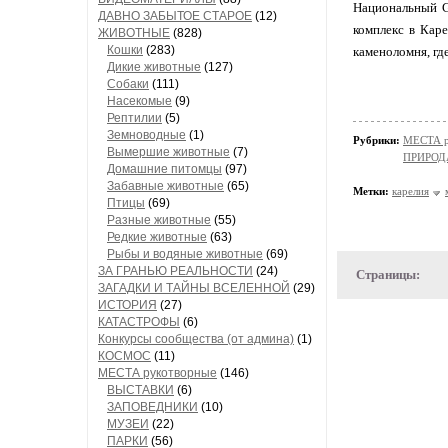
Национальный G
ДАВНО ЗАБЫТОЕ СТАРОЕ
(12)
комплекс в Кар
ЖИВОТНЫЕ
(828)
Кошки
(283)
каменоломня, гд
Дикие животные
(127)
Собаки
(111)
Насекомые
(9)
Рептилии
(5)
Земноводные
(1)
Рубрики:
МЕСТА р
Вымершие животные
(7)
ПРИРОД
Домашние питомцы
(97)
Забавные животные
(65)
Метки:
карелия
Птицы
(69)
Разные животные
(55)
Редкие животные
(63)
Рыбы и водяные животные
(69)
ЗА ГРАНЬЮ РЕАЛЬНОСТИ
(24)
Страницы:
ЗАГАДКИ И ТАЙНЫ ВСЕЛЕННОЙ
(29)
ИСТОРИЯ
(27)
КАТАСТРОФЫ
(6)
Конкурсы сообщества (от админа)
(1)
КОСМОС
(11)
МЕСТА рукотворные
(146)
ВЫСТАВКИ
(6)
ЗАПОВЕДНИКИ
(10)
МУЗЕИ
(22)
ПАРКИ
(56)