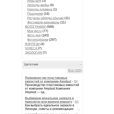
Игры,шоу
(3)
Легенды,мифы
(4)
Народы,племена
(1)
Праздники
(16)
Ритуалы,обряды,обычаи
(11)
Фестивали,карнавалы
(11)
ФОТОГРАФИИ
(568)
Мои фото
(77)
Фото дня
(183)
Фотоподборки
(297)
ФЭНТЕЗИ
(4)
ЧУДЕСА
(7)
ЭКОЛОГИЯ
(7)
Цитатник
-
Все (165)
Производство пластиковых
емкостей от компании Aleplast
-
(0)
Производство пластиковых емкостей
от компании Aleplast Компания
Aleplast — од...
Выбираем идеальное зеркало в
прихожую или ванную комнату
-
(0)
Как выбрать идеальное зеркало в
Липецке: советы и рекомендации ...