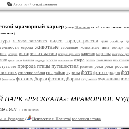
Авось
из (+ сутки) дневников
меткой мраморный карьер
(и еще
30 записям
на сайте сопоставлена така
зователя ↓
тура
видео
города россии
в мире животных
д
дели
джайпур
животные
тельности
забавные животные
европа
зима
и
зоопарк
история из жизни
ания
карелия
картины
история
история про кота
конкурсы фо
озеро
ания
мальта
осень
москва
памятники
памятники
крым
лисы
медведи
москвариум
природа
птицы
путешествия
ртугалия
реки
реки россии
растения
фото
фо
ивотных
туризм
фото городов
сша
спасение собаки
тайган
и
фотоподборка
фотоподборки
юм
художники
художник
фотографы
 ПАРК «РУСКЕАЛА»: МРАМОРНОЕ ЧУ
026 г. 20:11
+ в цитатник
ы_и_Рукоделие
(
Неизвестная_Планета
)
все записи автора