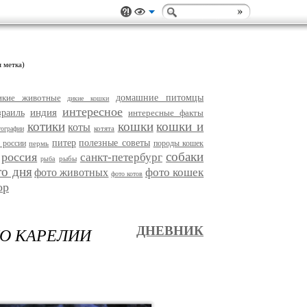
я метка)
икие животные
домашние питомцы
дикие кошки
интересное
индия
зраиль
интересные факты
котики
кошки
кошки и
коты
котята
тографии
питер
полезные советы
 россии
породы кошек
пермь
собаки
россия
санкт-петербург
рыбы
рыба
то дня
фото кошек
фото животных
фото котов
ор
ДО КАРЕЛИИ
ДНЕВНИК