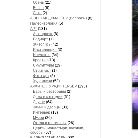
Осень
(21)
Весна
(6)
Лето
(2)
А ВЫ КАК ДУМАЕТЕ? (Вопросы)
(8)
Палеонтология
(5)
АРТ
(131)
Арт-проект
(8)
Бодиарт
(1)
Живопись
(42)
Инсталляция
(3)
Искусство
(34)
Креатив
(13)
Скульптуры
(29)
Стрит-арт
(1)
Фото-арт
(5)
Художники
(53)
АРХИТЕКТУРА,ИНТЕРЬЕР
(293)
Бары и рестораны
(2)
Дома и коттеджи
(61)
Другое
(64)
Замки и дворцы
(33)
Интерьер
(13)
Музеи
(26)
Отели и гостиницы
(26)
Церкви, монастыри, часовни,
соборы
(67)
ВИДЕОМАТЕРИАЛЫ
(88)