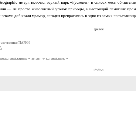
eographic не зря включил горный парк «Рускеала» в список мест, обязател
елии — не просто живописный уголок природы, а настоящий памятник пром
е веками добывали мрамор, сегодня превратилась в одно из самых впечатляющ
далее
укотворные/ПАРКИ
А
мраморный карьер
карьер
горный парк