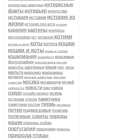
интересные
интересные животные
факты
интерьер
искусство
история из
испания
история
жизни
история про кота
италия
картины
карелия
конкурсы
котики
котенок
фотографии
кот
кошки
коты
котята
котики и люди
кошки и коты
кошки и собаки
кошкомания
красивые
кошкофото
фотографии
красная книга россии
крым
красоты зарубежья
лес
лисы
мальта
марокко
марракеш
медведи
морские животные
морские
москва
музей
москвариум
существа
новости
оаэ
озера
нейросети
озеро
осень
онлайн казино
памятники
острова
отели
пермь
памятники россии
пингвины
питер
подмосковье
позитив
породы
полезные советы
кошек
породы собак
португалия
праздники
приколы
природа
птицы