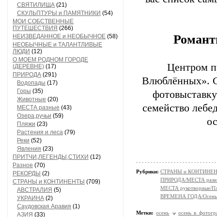
СВЯТИЛИЩА
(21)
СКУЛЬПТУРЫ и ПАМЯТНИКИ
(54)
МОИ СОБСТВЕННЫЕ
ПУТЕШЕСТВИЯ
(266)
Романт
НЕИЗВЕДАННОЕ и НЕОБЫЧНОЕ
(58)
НЕОБЫЧНЫЕ и ТАЛАНТЛИВЫЕ
ЛЮДИ
(12)
О МОЕМ РОДНОМ ГОРОДЕ
Центром п
(ДЕРЕВНЕ)
(17)
ПРИРОДА
(291)
Влюблённых». С
Водопады
(17)
Горы
(35)
фотовыставку
Животные
(20)
семейство лебе
МЕСТА разные
(43)
Озера,ручьи
(59)
о
Пляжи
(23)
Растения и леса
(79)
Реки
(52)
Явления
(23)
ПРИТЧИ,ЛЕГЕНДЫ,СТИХИ
(12)
Разное
(70)
Рубрики:
СТРАНЫ и КОНТИНЕ
РЕКОРДЫ
(2)
ПРИРОДА/МЕСТА разн
СТРАНЫ и КОНТИНЕНТЫ
(709)
МЕСТА рукотворные/
АВСТРАЛИЯ
(5)
ВРЕМЕНА ГОДА/Осень
УКРАИНА
(2)
Саудовская Аравия
(1)
Метки:
осень
осень в фотогр
АЗИЯ
(33)