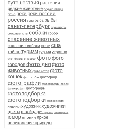
путешествия
растения
редкие животные
редкие птицы
реки
реки россии
река
россия
рыбы
рыба
руны
санкт-петербург
скульптуры
собаки
собор
смешные коты
спасение животных
сша
спасение собаки
стихи
туризм
тайган
украина
турция
фото
фото
утки
факты о кошках
фото дня
фото
городов
животных
фото
фото котов
кошек
фотограф
фото собак
фотографии
фотографии собак
фотографы
фотография
фотоподборка
фотоподборки
фотосессия
художники
художник
хищники
цветы
швейцария
щенки
эзотерика
юмор
яркое
япония
великолепие природы