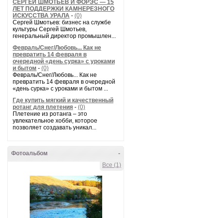
СЕРГЕЙ ШМОТЬЕВ И ФОРЭС — 15
ЛЕТ ПОДДЕРЖКИ КАМНЕРЕЗНОГО
ИСКУССТВА УРАЛА
-
(0)
Сергей Шмотьев: бизнес на службе
культуры Сергей Шмотьев,
генеральный директор промышлен...
Февраль/Снег/Любовь... Как не
превратить 14 февраля в
очередной «день сурка» с уроками
и бытом
-
(0)
Февраль/Снег/Любовь... Как не
превратить 14 февраля в очередной
«день сурка» с уроками и бытом ...
Где купить мягкий и качественный
ротанг для плетения
-
(0)
Плетение из ротанга – это
увлекательное хобби, которое
позволяет создавать уникал...
Фотоальбом
-
Все (1)