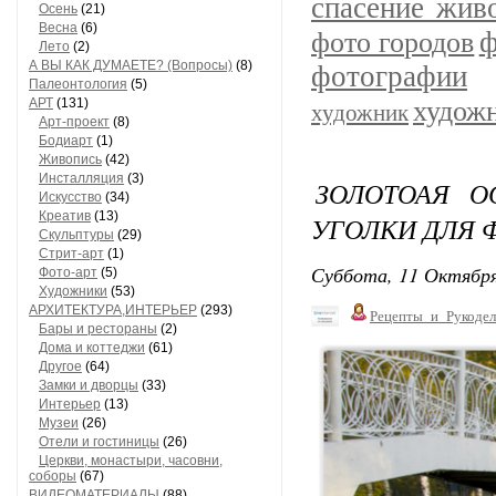
спасение жив
Осень
(21)
Весна
(6)
ф
фото городов
Лето
(2)
А ВЫ КАК ДУМАЕТЕ? (Вопросы)
(8)
фотографии
Палеонтология
(5)
АРТ
(131)
худож
художник
Арт-проект
(8)
Бодиарт
(1)
Живопись
(42)
Инсталляция
(3)
ЗОЛОТОАЯ О
Искусство
(34)
Креатив
(13)
УГОЛКИ ДЛЯ 
Скульптуры
(29)
Стрит-арт
(1)
Суббота, 11 Октября
Фото-арт
(5)
Художники
(53)
АРХИТЕКТУРА,ИНТЕРЬЕР
(293)
Рецепты_и_Рукодел
Бары и рестораны
(2)
Дома и коттеджи
(61)
Другое
(64)
Замки и дворцы
(33)
Интерьер
(13)
Музеи
(26)
Отели и гостиницы
(26)
Церкви, монастыри, часовни,
соборы
(67)
ВИДЕОМАТЕРИАЛЫ
(88)