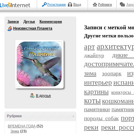
Регистрация
Вход
Рейтинги
Авос
Записи
Друзья
Комментарии
Записи с меткой м
Неизвестная Планета
Другие метки пользо
арт
архитекту
дикие
джайпур
достопримечате
из
зима
зоопарк
интерьер
испан
картины
конкурсы 
В друзья
коты
кошкоман
памятники
памятник
пор
Рубрики
-
породы собак
реки
реки росс
ВРЕМЕНА ГОДА
(52)
Зима
(23)