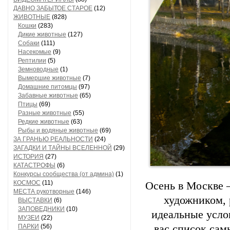
ДАВНО ЗАБЫТОЕ СТАРОЕ
(12)
ЖИВОТНЫЕ
(828)
Кошки
(283)
Дикие животные
(127)
Собаки
(111)
Насекомые
(9)
Рептилии
(5)
Земноводные
(1)
Вымершие животные
(7)
Домашние питомцы
(97)
Забавные животные
(65)
Птицы
(69)
Разные животные
(55)
Редкие животные
(63)
Рыбы и водяные животные
(69)
ЗА ГРАНЬЮ РЕАЛЬНОСТИ
(24)
ЗАГАДКИ И ТАЙНЫ ВСЕЛЕННОЙ
(29)
ИСТОРИЯ
(27)
КАТАСТРОФЫ
(6)
Конкурсы сообщества (от админа)
(1)
КОСМОС
(11)
Осень в Москве 
МЕСТА рукотворные
(146)
художником, 
ВЫСТАВКИ
(6)
ЗАПОВЕДНИКИ
(10)
идеальные усло
МУЗЕИ
(22)
ПАРКИ
(56)
вас список сам