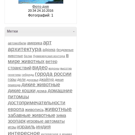
Фото дня
20:34 24.10.2016
Фотографий: 1
Метки
-
арт
америка
автомобили
архитектура
африка
бездомные
в
животные
белки
букмекерская контора
мире животных
ветер
видео
странствий
вороны
высотка
города россии
генетика
гибриды
горы
дели
джайпур
дикая
деревья
дикие животные
природа
домашние
дикие кошки
дома
питомцы
достопримечательности
животные
европа
живопись
забавные животные
зима
зоопарк
игровые автоматы
индия
израиль
игры
интересное
интересное о кошках