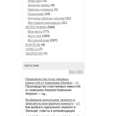
Игры,шоу
(3)
Легенды,мифы
(4)
Народы,племена
(1)
Праздники
(16)
Ритуалы,обряды,обычаи
(11)
Фестивали,карнавалы
(11)
ФОТОГРАФИИ
(568)
Мои фото
(77)
Фото дня
(183)
Фотоподборки
(297)
ФЭНТЕЗИ
(4)
ЧУДЕСА
(7)
ЭКОЛОГИЯ
(7)
Цитатник
-
Все (165)
Производство пластиковых
емкостей от компании Aleplast
-
(0)
Производство пластиковых емкостей
от компании Aleplast Компания
Aleplast — од...
Выбираем идеальное зеркало в
прихожую или ванную комнату
-
(0)
Как выбрать идеальное зеркало в
Липецке: советы и рекомендации ...