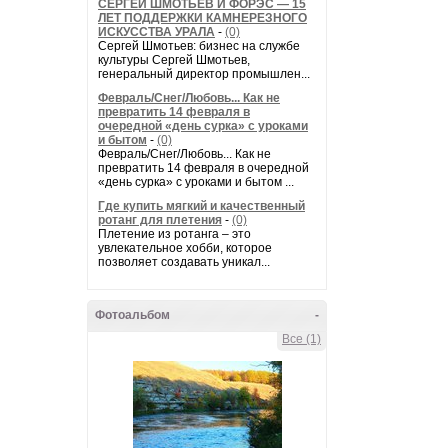
СЕРГЕЙ ШМОТЬЕВ И ФОРЭС — 15
ЛЕТ ПОДДЕРЖКИ КАМНЕРЕЗНОГО
ИСКУССТВА УРАЛА
-
(0)
Сергей Шмотьев: бизнес на службе
культуры Сергей Шмотьев,
генеральный директор промышлен...
Февраль/Снег/Любовь... Как не
превратить 14 февраля в
очередной «день сурка» с уроками
и бытом
-
(0)
Февраль/Снег/Любовь... Как не
превратить 14 февраля в очередной
«день сурка» с уроками и бытом ...
Где купить мягкий и качественный
ротанг для плетения
-
(0)
Плетение из ротанга – это
увлекательное хобби, которое
позволяет создавать уникал...
Фотоальбом
-
Все (1)