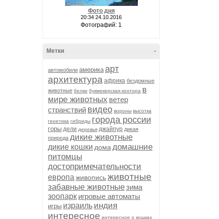
Фото дня
20:34 24.10.2016
Фотографий: 1
Метки
-
арт
америка
автомобили
архитектура
африка
бездомные
в
животные
белки
букмекерская контора
мире животных
ветер
видео
странствий
вороны
высотка
города россии
генетика
гибриды
горы
дели
джайпур
дикая
деревья
дикие животные
природа
домашние
дикие кошки
дома
питомцы
достопримечательности
животные
европа
живопись
забавные животные
зима
зоопарк
игровые автоматы
индия
израиль
игры
интересное
интересное о кошках