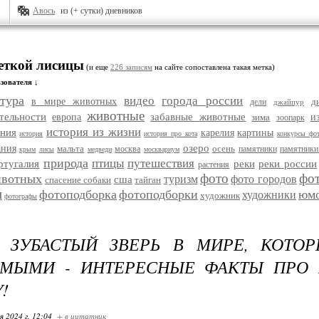
Авось
из (+ сутки) дневников
меткой лисицы
(и еще
226 записям
на сайте сопоставлена такая метка)
зователя ↓
тура
видео
города россии
в мире животных
д
дели
джайпур
животные
тельности
забавные животные
европа
зима
и
зоопарк
история из жизни
ания
карелия
картины
история
история про кота
конкурсы фо
озеро
ания
мальта
осень
москва
памятники
памятники
крым
лисы
медведи
москвариум
природа
птицы
путешествия
ртугалия
реки
реки россии
растения
фото
фо
ивотных
туризм
фото городов
сша
спасение собаки
тайган
и
фотоподборка
фотоподборки
юм
художники
художник
фотографы
 ЗУБАСТЫЙ ЗВЕРЬ В МИРЕ, КОТОР
ОМЫМИ - ИНТЕРЕСНЫЕ ФАКТЫ ПРО
!
я 2024 г. 12:04
+ в цитатник