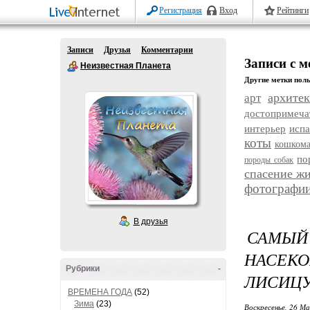
Регистрация
Вход
Рейтинги
Записи
Друзья
Комментарии
Записи с 
Неизвестная Планета
Другие метки поль
архитек
арт
достопримеча
интерьер
исп
коты
кошком
по
породы собак
спасение ж
фотографи
В друзья
САМЫЙ
НАСЕК
Рубрики
-
ЛИСИЦУ
ВРЕМЕНА ГОДА
(52)
Зима
(23)
Воскресенье, 26 Ма