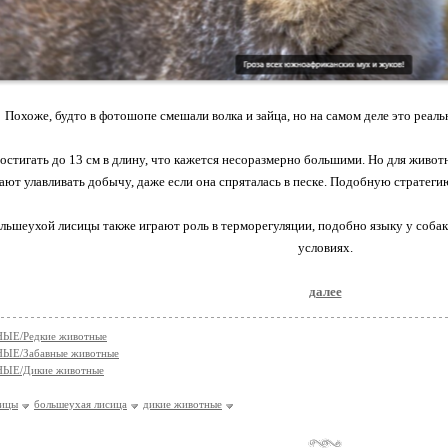
Похоже, будто в фотошопе смешали волка и зайца, но на самом деле это реаль
остигать до 13 см в длину, что кажется несоразмерно большими. Но для живот
ают улавливать добычу, даже если она спряталась в песке. Подобную стратегию
ьшеухой лисицы также играют роль в терморегуляции, подобно языку у собак
условиях.
далее
Е/Редкие животные
Е/Забавные животные
ЫЕ/Дикие животные
сицы
большеухая лисица
дикие животные