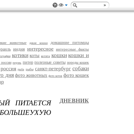
икие животные
домашние питомцы
дикие кошки
интересное
индия
зраиль
интересные факты
котики
кошки
кошки и
коты
котята
тографии
питер
полезные советы
 россии
породы кошек
пермь
собаки
россия
санкт-петербург
рыбы
рыба
то дня
фото кошек
фото животных
фото котов
ор
ЫЙ ПИТАЕТСЯ
ДНЕВНИК
 БОЛЬШЕУХУЮ