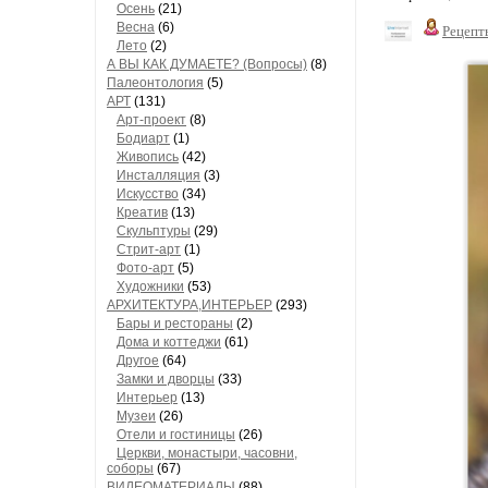
Осень
(21)
Весна
(6)
Рецепт
Лето
(2)
А ВЫ КАК ДУМАЕТЕ? (Вопросы)
(8)
Палеонтология
(5)
АРТ
(131)
Арт-проект
(8)
Бодиарт
(1)
Живопись
(42)
Инсталляция
(3)
Искусство
(34)
Креатив
(13)
Скульптуры
(29)
Стрит-арт
(1)
Фото-арт
(5)
Художники
(53)
АРХИТЕКТУРА,ИНТЕРЬЕР
(293)
Бары и рестораны
(2)
Дома и коттеджи
(61)
Другое
(64)
Замки и дворцы
(33)
Интерьер
(13)
Музеи
(26)
Отели и гостиницы
(26)
Церкви, монастыри, часовни,
соборы
(67)
ВИДЕОМАТЕРИАЛЫ
(88)