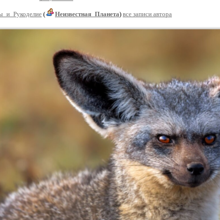
ы_и_Рукоделие
(
Неизвестная_Планета
)
все записи автора