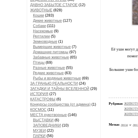
ДАВНО ЗАБЫТОЕ СТАРОЕ
(12)
ЖИВОТНЫЕ
(828)
Кошки
(283)
Дикие животные
(127)
Собаки
(111)
Насекомые
(9)
Рептилии
(5)
Земноводные
(1)
Вымершие животные
(7)
Её уши могут д
Домашние питомцы
(97)
помог
Забавные животные
(65)
Птицы
(69)
Разные животные
(55)
Большие уши бол
Редкие животные
(63)
Рыбы и водяные животные
(69)
ЗА ГРАНЬЮ РЕАЛЬНОСТИ
(24)
ЗАГАДКИ И ТАЙНЫ ВСЕЛЕННОЙ
(29)
ИСТОРИЯ
(27)
КАТАСТРОФЫ
(6)
Рубрики:
ЖИВОТНЫ
Конкурсы сообщества (от админа)
(1)
ЖИВОТНЫ
КОСМОС
(11)
ЖИВОТН
МЕСТА рукотворные
(146)
ВЫСТАВКИ
(6)
Метки:
лисы
ли
ЗАПОВЕДНИКИ
(10)
МУЗЕИ
(22)
ПАРКИ
(56)