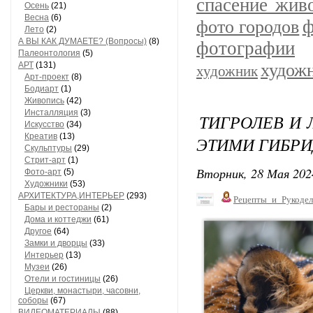
спасение жив
Осень
(21)
Весна
(6)
ф
фото городов
Лето
(2)
А ВЫ КАК ДУМАЕТЕ? (Вопросы)
(8)
фотографии
Палеонтология
(5)
АРТ
(131)
худож
художник
Арт-проект
(8)
Бодиарт
(1)
Живопись
(42)
Инсталляция
(3)
ТИГРОЛЕВ И 
Искусство
(34)
Креатив
(13)
ЭТИМИ ГИБРИ
Скульптуры
(29)
Стрит-арт
(1)
Вторник, 28 Мая 202
Фото-арт
(5)
Художники
(53)
АРХИТЕКТУРА,ИНТЕРЬЕР
(293)
Рецепты_и_Рукодел
Бары и рестораны
(2)
Дома и коттеджи
(61)
Другое
(64)
Замки и дворцы
(33)
Интерьер
(13)
Музеи
(26)
Отели и гостиницы
(26)
Церкви, монастыри, часовни,
соборы
(67)
ВИДЕОМАТЕРИАЛЫ
(88)