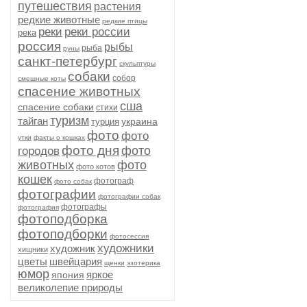
путешествия
растения
редкие животные
редкие птицы
реки
реки россии
река
россия
рыбы
рыба
руны
санкт-петербург
скульптуры
собаки
собор
смешные коты
спасение животных
сша
спасение собаки
стихи
туризм
тайган
украина
турция
фото
фото
утки
факты о кошках
фото дня
фото
городов
животных
фото
фото котов
кошек
фотограф
фото собак
фотографии
фотографии собак
фотографы
фотография
фотоподборка
фотоподборки
фотосессия
художники
художник
хищники
цветы
швейцария
щенки
эзотерика
юмор
яркое
япония
великолепие природы