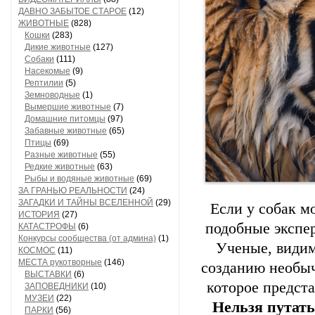
ДАВНО ЗАБЫТОЕ СТАРОЕ
(12)
ЖИВОТНЫЕ
(828)
Кошки
(283)
Дикие животные
(127)
Собаки
(111)
Насекомые
(9)
Рептилии
(5)
Земноводные
(1)
Вымершие животные
(7)
Домашние питомцы
(97)
Забавные животные
(65)
Птицы
(69)
Разные животные
(55)
Редкие животные
(63)
Рыбы и водяные животные
(69)
ЗА ГРАНЬЮ РЕАЛЬНОСТИ
(24)
ЗАГАДКИ И ТАЙНЫ ВСЕЛЕННОЙ
(29)
Если у собак м
ИСТОРИЯ
(27)
подобные экспе
КАТАСТРОФЫ
(6)
Конкурсы сообщества (от админа)
(1)
Ученые, видим
КОСМОС
(11)
МЕСТА рукотворные
(146)
созданию необыч
ВЫСТАВКИ
(6)
которое предста
ЗАПОВЕДНИКИ
(10)
МУЗЕИ
(22)
Нельзя путать
ПАРКИ
(56)