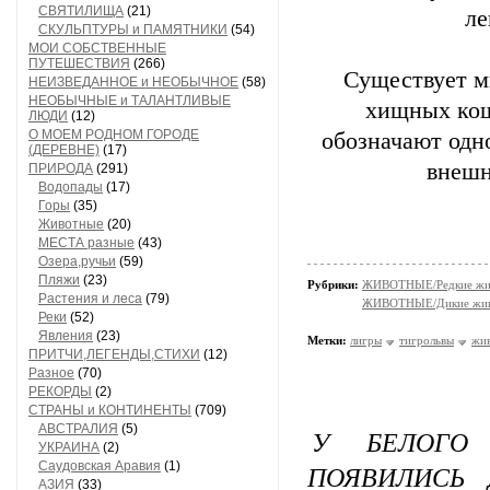
СВЯТИЛИЩА
(21)
ле
СКУЛЬПТУРЫ и ПАМЯТНИКИ
(54)
МОИ СОБСТВЕННЫЕ
ПУТЕШЕСТВИЯ
(266)
Существует м
НЕИЗВЕДАННОЕ и НЕОБЫЧНОЕ
(58)
НЕОБЫЧНЫЕ и ТАЛАНТЛИВЫЕ
хищных кош
ЛЮДИ
(12)
О МОЕМ РОДНОМ ГОРОДЕ
обозначают одн
(ДЕРЕВНЕ)
(17)
внешн
ПРИРОДА
(291)
Водопады
(17)
Горы
(35)
Животные
(20)
МЕСТА разные
(43)
Озера,ручьи
(59)
Пляжи
(23)
Рубрики:
ЖИВОТНЫЕ/Редкие жи
Растения и леса
(79)
ЖИВОТНЫЕ/Дикие жив
Реки
(52)
Явления
(23)
Метки:
лигры
тигрольвы
жи
ПРИТЧИ,ЛЕГЕНДЫ,СТИХИ
(12)
Разное
(70)
РЕКОРДЫ
(2)
СТРАНЫ и КОНТИНЕНТЫ
(709)
АВСТРАЛИЯ
(5)
У БЕЛОГО
УКРАИНА
(2)
Саудовская Аравия
(1)
ПОЯВИЛИСЬ
АЗИЯ
(33)