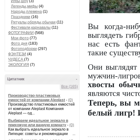
Игры,шоу
(3)
Легенды,мифы
(4)
Народы,племена
(1)
Праздники
(16)
Ритуалы,обряды,обычаи
(11)
Вы когда-ниб
Фестивали,карнавалы
(11)
ФОТОГРАФИИ
(568)
выглядеть гиб
Мои фото
(77)
нас есть фан
Фото дня
(183)
Фотоподборки
(297)
такие существ
ФЭНТЕЗИ
(4)
ЧУДЕСА
(7)
ЭКОЛОГИЯ
(7)
Они выглядят 
мужчин-лигров
Цитатник
-
хвосты обыч
Все (165)
являются чист
Производство пластиковых
емкостей от компании Aleplast
-
(0)
Теперь, вы м
Производство пластиковых емкостей
от компании Aleplast Компания
белый лигр! 
Aleplast — од...
Выбираем идеальное зеркало в
прихожую или ванную комнату
-
(0)
Как выбрать идеальное зеркало в
Липецке: советы и рекомендации ...