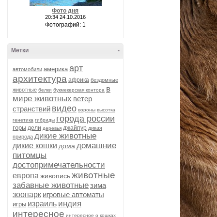
Фото дня
20:34 24.10.2016
Фотографий: 1
Метки
-
арт
америка
автомобили
архитектура
африка
бездомные
в
животные
белки
букмекерская контора
мире животных
ветер
видео
странствий
вороны
высотка
города россии
генетика
гибриды
горы
дели
джайпур
дикая
деревья
дикие животные
природа
домашние
дикие кошки
дома
питомцы
достопримечательности
животные
европа
живопись
забавные животные
зима
зоопарк
игровые автоматы
индия
израиль
игры
интересное
интересное о кошках