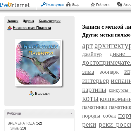
Регистрация
Вход
Рейтинги
Авос
Записи
Друзья
Комментарии
Записи с меткой л
Неизвестная Планета
Другие метки пользо
арт
архитекту
дикие
джайпур
достопримечате
из
зима
зоопарк
интерьер
испан
картины
конкурсы 
В друзья
коты
кошкоман
памятники
памятник
пор
Рубрики
-
породы собак
реки
реки росс
ВРЕМЕНА ГОДА
(52)
Зима
(23)