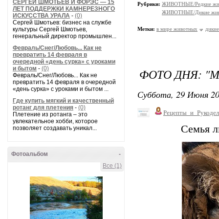
СЕРГЕЙ ШМОТЬЕВ И ФОРЭС — 15
Рубрики:
ЖИВОТНЫЕ/Редкие жи
ЛЕТ ПОДДЕРЖКИ КАМНЕРЕЗНОГО
ЖИВОТНЫЕ/Дикие жив
ИСКУССТВА УРАЛА
-
(0)
Сергей Шмотьев: бизнес на службе
культуры Сергей Шмотьев,
Метки:
в мире животных
дикие
генеральный директор промышлен...
Февраль/Снег/Любовь... Как не
превратить 14 февраля в
очередной «день сурка» с уроками
и бытом
-
(0)
ФОТО ДНЯ: "М
Февраль/Снег/Любовь... Как не
превратить 14 февраля в очередной
«день сурка» с уроками и бытом ...
Суббота, 29 Июня 20
Где купить мягкий и качественный
ротанг для плетения
-
(0)
Рецепты_и_Рукодел
Плетение из ротанга – это
увлекательное хобби, которое
Семья л
позволяет создавать уникал...
Фотоальбом
-
Все (1)