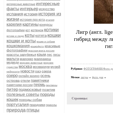
интересные
интересные животные
факты
интерьер
искусство
история из
испания
история
жизни
история про кота
италия
картины
карелия
конкурсы
котики
котенок
фотографии
кот
Лигр (англ. lig
кошки
коты
котята
котики и люди
гибрид между л
кошки и коты
кошки и собаки
гиг
кошкомания
красивые
кошкофото
фотографии
красная книга россии
крым
красоты зарубежья
лес
лисы
мальта
марокко
марракеш
медведи
морские животные
морские
москва
музей
москвариум
существа
Рубрики:
ФОТОГРАФИИ/Фото д
новости
оаэ
озера
нейросети
озеро
осень
онлайн казино
Метки:
лигры
фото дня
памятники
острова
отели
пермь
памятники россии
пингвины
питер
подмосковье
позитив
породы
полезные советы
Страницы:
кошек
породы собак
португалия
праздники
приколы
природа
птицы