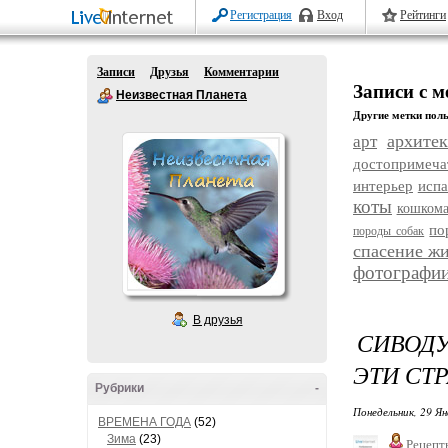
Регистрация
Вход
Рейтинги
Записи
Друзья
Комментарии
Записи с 
Неизвестная Планета
Другие метки поль
архитек
арт
достопримеча
интерьер
исп
коты
кошком
по
породы собак
спасение ж
фотографи
В друзья
СИВОДУ
ЭТИ СТ
Рубрики
-
Понедельник, 29 Ян
ВРЕМЕНА ГОДА
(52)
Зима
(23)
Рецепт