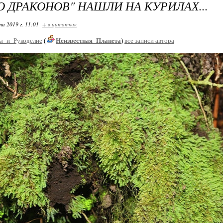
О ДРАКОНОВ" НАШЛИ НА КУРИЛАХ...
та 2019 г. 11:01
+ в цитатник
ы_и_Рукоделие
(
Неизвестная_Планета
)
все записи автора