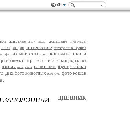
икие животные
домашние питомцы
дикие кошки
интересное
индия
зраиль
интересные факты
котики
кошки
кошки и
коты
котята
тографии
питер
полезные советы
 россии
породы кошек
пермь
собаки
россия
санкт-петербург
рыбы
рыба
то дня
фото кошек
фото животных
фото котов
ор
А ЗАПОЛОНИЛИ
ДНЕВНИК