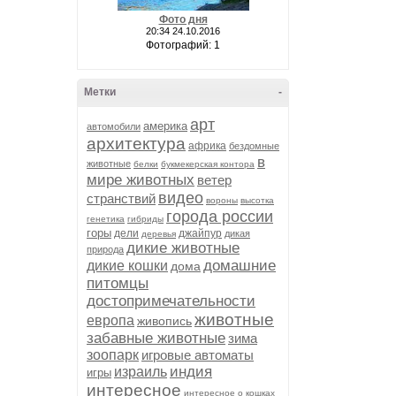
Фото дня
20:34 24.10.2016
Фотографий: 1
Метки
-
арт
америка
автомобили
архитектура
африка
бездомные
в
животные
белки
букмекерская контора
мире животных
ветер
видео
странствий
вороны
высотка
города россии
генетика
гибриды
горы
дели
джайпур
дикая
деревья
дикие животные
природа
домашние
дикие кошки
дома
питомцы
достопримечательности
животные
европа
живопись
забавные животные
зима
зоопарк
игровые автоматы
индия
израиль
игры
интересное
интересное о кошках