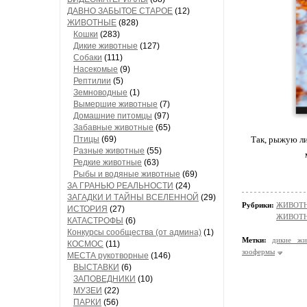
ДАВНО ЗАБЫТОЕ СТАРОЕ
(12)
ЖИВОТНЫЕ
(828)
Кошки
(283)
Дикие животные
(127)
Собаки
(111)
Насекомые
(9)
Рептилии
(5)
Земноводные
(1)
Вымершие животные
(7)
Домашние питомцы
(97)
Забавные животные
(65)
Птицы
(69)
Так, рыжую ли
Разные животные
(55)
Редкие животные
(63)
Рыбы и водяные животные
(69)
ЗА ГРАНЬЮ РЕАЛЬНОСТИ
(24)
ЗАГАДКИ И ТАЙНЫ ВСЕЛЕННОЙ
(29)
Рубрики:
ЖИВОТНЫ
ИСТОРИЯ
(27)
ЖИВОТН
КАТАСТРОФЫ
(6)
Конкурсы сообщества (от админа)
(1)
Метки:
дикие жи
КОСМОС
(11)
зоофермы
МЕСТА рукотворные
(146)
ВЫСТАВКИ
(6)
ЗАПОВЕДНИКИ
(10)
МУЗЕИ
(22)
ПАРКИ
(56)