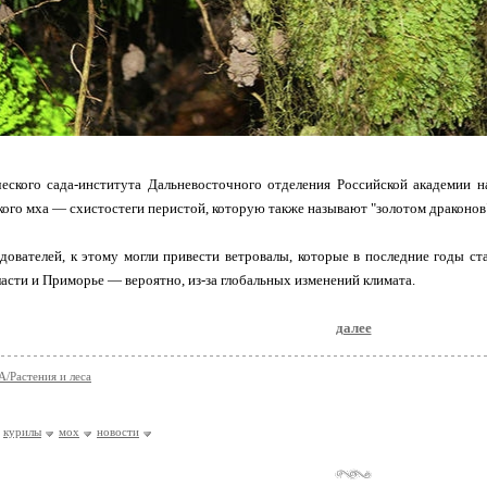
еского сада-института Дальневосточного отделения Российской академии н
кого мха — cхистостеги перистой, которую также называют "золотом драконов"
дователей, к этому могли привести ветровалы, которые в последние годы ст
асти и Приморье — вероятно, из-за глобальных изменений климата.
далее
Растения и леса
курилы
мох
новости