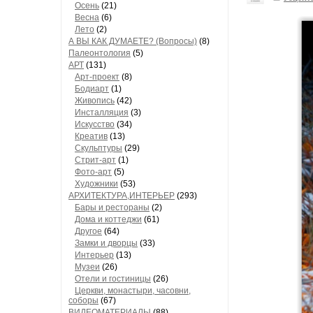
Осень
(21)
Весна
(6)
Лето
(2)
А ВЫ КАК ДУМАЕТЕ? (Вопросы)
(8)
Палеонтология
(5)
АРТ
(131)
Арт-проект
(8)
Бодиарт
(1)
Живопись
(42)
Инсталляция
(3)
Искусство
(34)
Креатив
(13)
Скульптуры
(29)
Стрит-арт
(1)
Фото-арт
(5)
Художники
(53)
АРХИТЕКТУРА,ИНТЕРЬЕР
(293)
Бары и рестораны
(2)
Дома и коттеджи
(61)
Другое
(64)
Замки и дворцы
(33)
Интерьер
(13)
Музеи
(26)
Отели и гостиницы
(26)
Церкви, монастыри, часовни,
соборы
(67)
ВИДЕОМАТЕРИАЛЫ
(88)