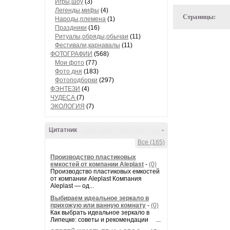
Игры,шоу
(3)
Легенды,мифы
(4)
Страницы:
Народы,племена
(1)
Праздники
(16)
Ритуалы,обряды,обычаи
(11)
Фестивали,карнавалы
(11)
ФОТОГРАФИИ
(568)
Мои фото
(77)
Фото дня
(183)
Фотоподборки
(297)
ФЭНТЕЗИ
(4)
ЧУДЕСА
(7)
ЭКОЛОГИЯ
(7)
Цитатник
-
Все (165)
Производство пластиковых
емкостей от компании Aleplast
-
(0)
Производство пластиковых емкостей
от компании Aleplast Компания
Aleplast — од...
Выбираем идеальное зеркало в
прихожую или ванную комнату
-
(0)
Как выбрать идеальное зеркало в
Липецке: советы и рекомендации ...