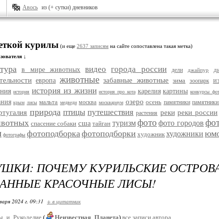
Авось
из (+ сутки) дневников
меткой курилы
(и еще
2637 записям
на сайте сопоставлена такая метка)
зователя ↓
тура
видео
города россии
в мире животных
д
дели
джайпур
животные
тельности
забавные животные
европа
зима
и
зоопарк
история из жизни
ания
карелия
картины
история
история про кота
конкурсы фо
озеро
ания
мальта
осень
москва
памятники
памятники
крым
лисы
медведи
москвариум
природа
птицы
путешествия
ртугалия
реки
реки россии
растения
фото
фо
ивотных
туризм
фото городов
сша
спасение собаки
тайган
и
фотоподборка
фотоподборки
юм
художники
художник
фотографы
ШКИ: ПОЧЕМУ КУРИЛЬСКИЕ ОСТРОВ
РАННЫЕ КРАСОЧНЫЕ ЛИСЫ!
варя 2024 г. 09:31
+ в цитатник
ы_и_Рукоделие
(
Неизвестная_Планета
)
все записи автора