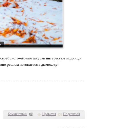
ые серебристо-чёрные шкурки интересуют модниц и
ловно решила покопаться в дымоходе!
Комментарии
(
0
)
Нравится
Поделиться