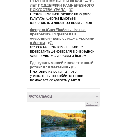
СЕРГЕЙ ШМОТЬЕВ И ФОРЭС — 15
ЛЕТ ПОДДЕРЖКИ КАМНЕРЕЗНОГО
ИСКУССТВА УРАЛА
-
(0)
Сергей Шмотьев: бизнес на службе
культуры Сергей Шмотьев,
генеральный директор промышлен...
Февраль/Снег/Любовь... Как не
превратить 14 февраля в
очередной «день сурка» с уроками
и бытом
-
(0)
Февраль/Снег/Любовь... Как не
превратить 14 февраля в очередной
«день сурка» с уроками и бытом ...
Где купить мягкий и качественный
ротанг для плетения
-
(0)
Плетение из ротанга – это
увлекательное хобби, которое
позволяет создавать уникал...
Фотоальбом
-
Все (1)