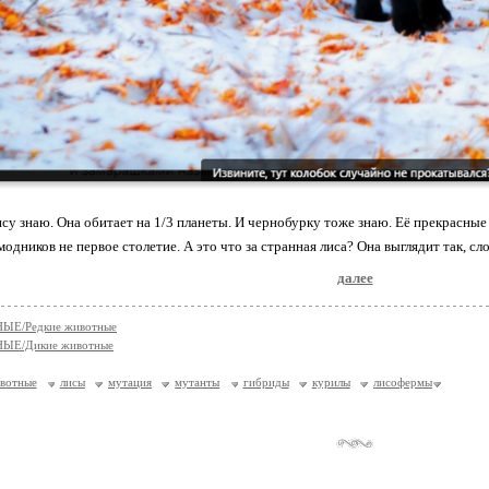
су знаю. Она обитает на 1/3 планеты. И чернобурку тоже знаю. Её прекрасн
модников не первое столетие. А это что за странная лиса? Она выглядит так, с
далее
Е/Редкие животные
ЫЕ/Дикие животные
вотные
лисы
мутация
мутанты
гибриды
курилы
лисофермы