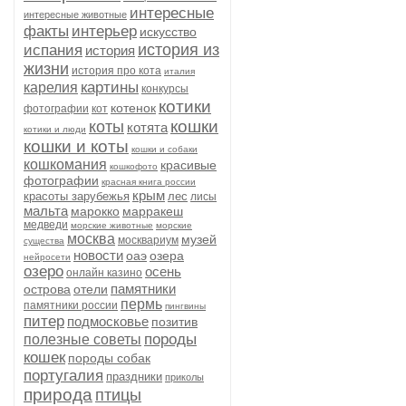
интересные
интересные животные
факты
интерьер
искусство
история из
испания
история
жизни
история про кота
италия
картины
карелия
конкурсы
котики
котенок
фотографии
кот
кошки
коты
котята
котики и люди
кошки и коты
кошки и собаки
кошкомания
красивые
кошкофото
фотографии
красная книга россии
крым
красоты зарубежья
лес
лисы
мальта
марокко
марракеш
медведи
морские животные
морские
москва
музей
москвариум
существа
новости
оаэ
озера
нейросети
озеро
осень
онлайн казино
памятники
острова
отели
пермь
памятники россии
пингвины
питер
подмосковье
позитив
породы
полезные советы
кошек
породы собак
португалия
праздники
приколы
природа
птицы