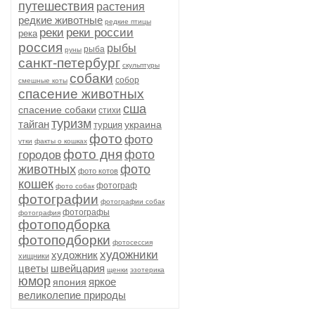
путешествия
растения
редкие животные
редкие птицы
реки
реки россии
река
россия
рыбы
рыба
руны
санкт-петербург
скульптуры
собаки
собор
смешные коты
спасение животных
сша
спасение собаки
стихи
туризм
тайган
украина
турция
фото
фото
утки
факты о кошках
фото дня
фото
городов
животных
фото
фото котов
кошек
фотограф
фото собак
фотографии
фотографии собак
фотографы
фотография
фотоподборка
фотоподборки
фотосессия
художники
художник
хищники
цветы
швейцария
щенки
эзотерика
юмор
яркое
япония
великолепие природы