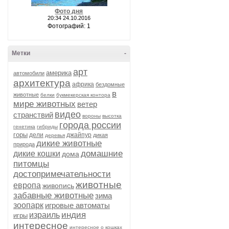
Фото дня
20:34 24.10.2016
Фотографий: 1
Метки
-
арт
америка
автомобили
архитектура
африка
бездомные
в
животные
белки
букмекерская контора
мире животных
ветер
видео
странствий
вороны
высотка
города россии
генетика
гибриды
горы
дели
джайпур
дикая
деревья
дикие животные
природа
домашние
дикие кошки
дома
питомцы
достопримечательности
животные
европа
живопись
забавные животные
зима
зоопарк
игровые автоматы
индия
израиль
игры
интересное
интересное о кошках