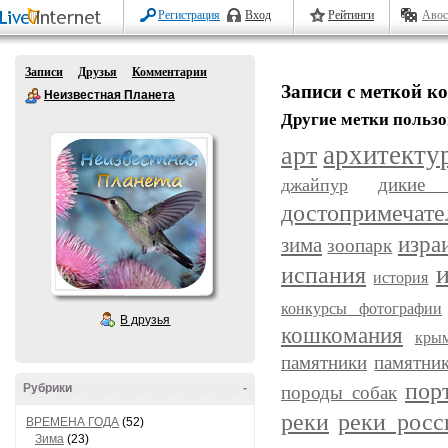
Регистрация
Вход
Рейтинги
Авос
Записи
Друзья
Комментарии
Записи с меткой к
Неизвестная Планета
Другие метки пользо
арт
архитекту
дикие 
джайпур
достопримечате
изра
зима
зоопарк
испания
история
конкурсы фотографии
В друзья
кошкомания
кры
памятники
памятни
пор
Рубрики
-
породы собак
реки
реки росс
ВРЕМЕНА ГОДА
(52)
Зима
(23)