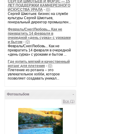
СЕРГЕЙ ШМОТЬЕВ И ФОРЭС — 15
ЛЕТ ПОДДЕРЖКИ КАМНЕРЕЗНОГО
ИСКУССТВА УРАЛА
-
(0)
Сергей Шмотьев: бизнес на службе
культуры Сергей Шмотьев,
генеральный директор промышлен...
Февраль/Снег/Любовь... Как не
превратить 14 февраля в
очередной «день сурка» с уроками
и бытом
-
(0)
Февраль/Снег/Любовь... Как не
превратить 14 февраля в очередной
«день сурка» с уроками и бытом ...
Где купить мягкий и качественный
ротанг для плетения
-
(0)
Плетение из ротанга – это
увлекательное хобби, которое
позволяет создавать уникал...
Фотоальбом
-
Все (1)