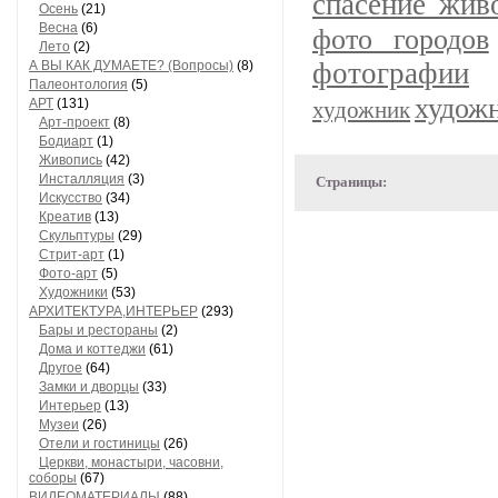
спасение жив
Осень
(21)
Весна
(6)
фото городов
Лето
(2)
фотографии
А ВЫ КАК ДУМАЕТЕ? (Вопросы)
(8)
Палеонтология
(5)
худож
АРТ
(131)
художник
Арт-проект
(8)
Бодиарт
(1)
Живопись
(42)
Инсталляция
(3)
Страницы:
Искусство
(34)
Креатив
(13)
Скульптуры
(29)
Стрит-арт
(1)
Фото-арт
(5)
Художники
(53)
АРХИТЕКТУРА,ИНТЕРЬЕР
(293)
Бары и рестораны
(2)
Дома и коттеджи
(61)
Другое
(64)
Замки и дворцы
(33)
Интерьер
(13)
Музеи
(26)
Отели и гостиницы
(26)
Церкви, монастыри, часовни,
соборы
(67)
ВИДЕОМАТЕРИАЛЫ
(88)