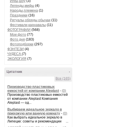
Игры,шоу
(3)
Легенды,мифы
(4)
Народы,племена
(1)
Праздники
(16)
Ритуалы,обряды,обычаи
(11)
Фестивали,карнавалы
(11)
ФОТОГРАФИИ
(568)
Мои фото
(77)
Фото дня
(183)
Фотоподборки
(297)
ФЭНТЕЗИ
(4)
ЧУДЕСА
(7)
ЭКОЛОГИЯ
(7)
Цитатник
-
Все (165)
Производство пластиковых
емкостей от компании Aleplast
-
(0)
Производство пластиковых емкостей
от компании Aleplast Компания
Aleplast — од...
Выбираем идеальное зеркало в
прихожую или ванную комнату
-
(0)
Как выбрать идеальное зеркало в
Липецке: советы и рекомендации ...