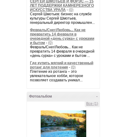
СЕРГЕЙ ШМОТЬЕВ И ФОРЭС — 15
ЛЕТ ПОДДЕРЖКИ КАМНЕРЕЗНОГО
ИСКУССТВА УРАЛА
-
(0)
Сергей Шмотьев: бизнес на службе
культуры Сергей Шмотьев,
генеральный директор промышлен...
Февраль/Снег/Любовь... Как не
превратить 14 февраля в
очередной «день сурка» с уроками
и бытом
-
(0)
Февраль/Снег/Любовь... Как не
превратить 14 февраля в очередной
«день сурка» с уроками и бытом ...
Где купить мягкий и качественный
ротанг для плетения
-
(0)
Плетение из ротанга – это
увлекательное хобби, которое
позволяет создавать уникал...
Фотоальбом
-
Все (1)