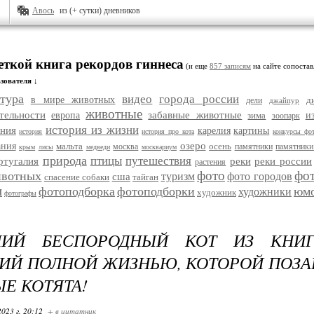
Авось
из (+ сутки) дневников
еткой книга рекордов гиннеса
(и еще
857 записям
на сайте сопостав
зователя ↓
тура
видео
города россии
в мире животных
д
дели
джайпур
животные
тельности
забавные животные
европа
зима
и
зоопарк
история из жизни
ания
карелия
картины
история
история про кота
конкурсы фо
озеро
ания
мальта
осень
москва
памятники
памятники
крым
лисы
медведи
москвариум
природа
птицы
путешествия
ртугалия
реки
реки россии
растения
фото
фо
ивотных
туризм
фото городов
сша
спасение собаки
тайган
и
фотоподборка
фотоподборки
юм
художники
художник
фотографы
ТНИЙ БЕСПОРОДНЫЙ КОТ ИЗ КНИГ
Й ПОЛНОЙ ЖИЗНЬЮ, КОТОРОЙ ПОЗ
Е КОТЯТА!
2023 г. 20:12
+ в цитатник