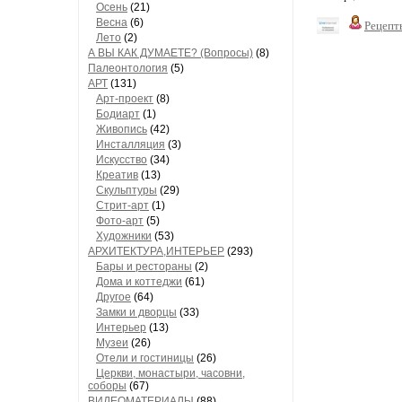
Осень
(21)
Весна
(6)
Рецепт
Лето
(2)
А ВЫ КАК ДУМАЕТЕ? (Вопросы)
(8)
Палеонтология
(5)
АРТ
(131)
Арт-проект
(8)
Бодиарт
(1)
Живопись
(42)
Инсталляция
(3)
Искусство
(34)
Креатив
(13)
Скульптуры
(29)
Стрит-арт
(1)
Фото-арт
(5)
Художники
(53)
АРХИТЕКТУРА,ИНТЕРЬЕР
(293)
Бары и рестораны
(2)
Дома и коттеджи
(61)
Другое
(64)
Замки и дворцы
(33)
Интерьер
(13)
Музеи
(26)
Отели и гостиницы
(26)
Церкви, монастыри, часовни,
соборы
(67)
ВИДЕОМАТЕРИАЛЫ
(88)