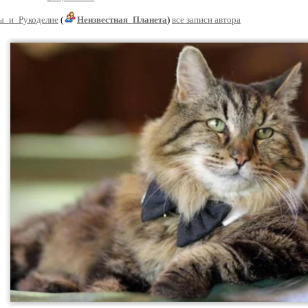
ы_и_Рукоделие
(
Неизвестная_Планета
)
все записи автора