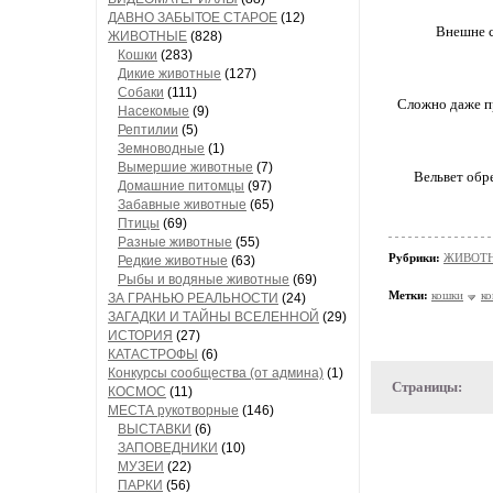
ДАВНО ЗАБЫТОЕ СТАРОЕ
(12)
Внешне с
ЖИВОТНЫЕ
(828)
Кошки
(283)
Дикие животные
(127)
Собаки
(111)
Сложно даже пр
Насекомые
(9)
Рептилии
(5)
Земноводные
(1)
Вымершие животные
(7)
Вельвет обре
Домашние питомцы
(97)
Забавные животные
(65)
Птицы
(69)
Разные животные
(55)
Рубрики:
ЖИВОТН
Редкие животные
(63)
Рыбы и водяные животные
(69)
Метки:
кошки
ко
ЗА ГРАНЬЮ РЕАЛЬНОСТИ
(24)
ЗАГАДКИ И ТАЙНЫ ВСЕЛЕННОЙ
(29)
ИСТОРИЯ
(27)
КАТАСТРОФЫ
(6)
Конкурсы сообщества (от админа)
(1)
Страницы:
КОСМОС
(11)
МЕСТА рукотворные
(146)
ВЫСТАВКИ
(6)
ЗАПОВЕДНИКИ
(10)
МУЗЕИ
(22)
ПАРКИ
(56)