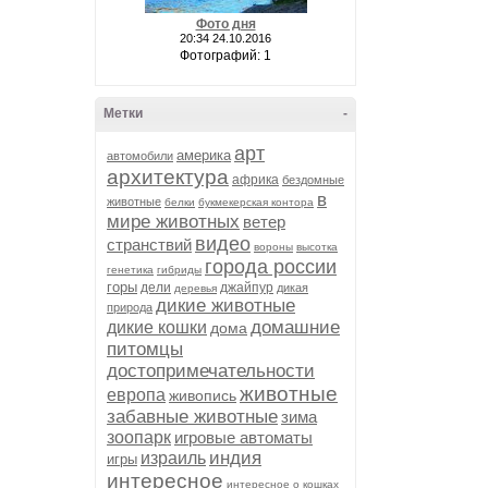
Фото дня
20:34 24.10.2016
Фотографий: 1
Метки
-
арт
америка
автомобили
архитектура
африка
бездомные
в
животные
белки
букмекерская контора
мире животных
ветер
видео
странствий
вороны
высотка
города россии
генетика
гибриды
горы
дели
джайпур
дикая
деревья
дикие животные
природа
домашние
дикие кошки
дома
питомцы
достопримечательности
животные
европа
живопись
забавные животные
зима
зоопарк
игровые автоматы
индия
израиль
игры
интересное
интересное о кошках