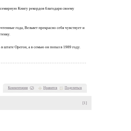
всемирную Книгу рекордов благодаря своему
очтенные года, Вельвет прекрасно себя чувствует и
тенку.
в штате Орегон, а в семью он попал в 1989 году.
Комментарии
(
2
)
Нравится
Поделиться
[1]