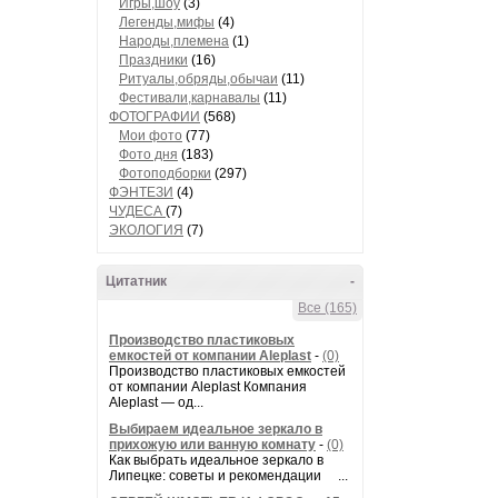
Игры,шоу
(3)
Легенды,мифы
(4)
Народы,племена
(1)
Праздники
(16)
Ритуалы,обряды,обычаи
(11)
Фестивали,карнавалы
(11)
ФОТОГРАФИИ
(568)
Мои фото
(77)
Фото дня
(183)
Фотоподборки
(297)
ФЭНТЕЗИ
(4)
ЧУДЕСА
(7)
ЭКОЛОГИЯ
(7)
Цитатник
-
Все (165)
Производство пластиковых
емкостей от компании Aleplast
-
(0)
Производство пластиковых емкостей
от компании Aleplast Компания
Aleplast — од...
Выбираем идеальное зеркало в
прихожую или ванную комнату
-
(0)
Как выбрать идеальное зеркало в
Липецке: советы и рекомендации ...