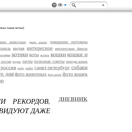
лена такая метка)
икие животные
домашние питомцы
дикие кошки
интересное
индия
зраиль
интересные факты
котики
кошки
кошки и
коты
котята
тографии
питер
полезные советы
 россии
породы кошек
пермь
собаки
россия
санкт-петербург
рыбы
рыба
то дня
фото кошек
фото животных
фото котов
ор
И РЕКОРДОВ,
ДНЕВНИК
АВИДУЮТ ДАЖЕ