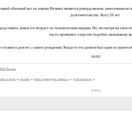
амый обычный кот по кличке Вельвет является рекордсменом, занесенным во 
долгожительству. Коту 26 лет.
едставить, каков его возраст по человеческим меркам. Но, несмотря на свои п
часто проявляет озорство подобно маленькому ко
л хозяев и дом не с самого рождения. Когда-то его домом был один из приютов 
далее
ЫЕ/Кошки
шки и коты
котики
книга рекордов гиннеса
долгожители