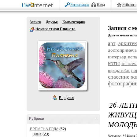
Регистрация
Вход
Рейтинги
Записи
Друзья
Комментарии
Записи с м
Неизвестная Планета
Другие метки поль
архитек
арт
достопримеча
интерьер
исп
коты
кошком
по
породы собак
спасение ж
фотографи
В друзья
26-ЛЕ
ЖИВУЩИ
Рубрики
-
МОЛОДЫ
ВРЕМЕНА ГОДА
(52)
Зима
(23)
Четверг, 15 Июня 