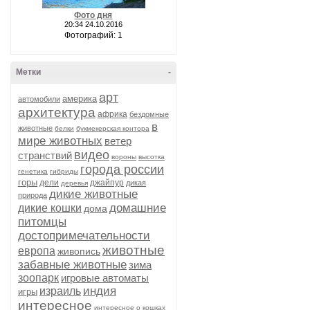
Фото дня
20:34 24.10.2016
Фотографий: 1
Метки
-
арт
америка
автомобили
архитектура
африка
бездомные
в
животные
белки
букмекерская контора
мире животных
ветер
видео
странствий
вороны
высотка
города россии
генетика
гибриды
горы
дели
джайпур
дикая
деревья
дикие животные
природа
домашние
дикие кошки
дома
питомцы
достопримечательности
животные
европа
живопись
забавные животные
зима
зоопарк
игровые автоматы
индия
израиль
игры
интересное
интересное о кошках