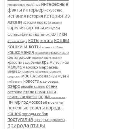
интересные
интересные животные
факты
интерьер
искусство
история из
испания
история
жизни
история про кота
италия
картины
карелия
конкурсы
котики
котенок
фотографии
кот
кошки
коты
котята
котики и люди
кошки и коты
кошки и собаки
кошкомания
красивые
кошкофото
фотографии
красная книга россии
крым
красоты зарубежья
лес
лисы
мальта
марокко
марракеш
медведи
морские животные
морские
москва
музей
москвариум
существа
новости
оаэ
озера
нейросети
озеро
осень
онлайн казино
памятники
острова
отели
пермь
памятники россии
пингвины
питер
подмосковье
позитив
породы
полезные советы
кошек
породы собак
португалия
праздники
приколы
природа
птицы