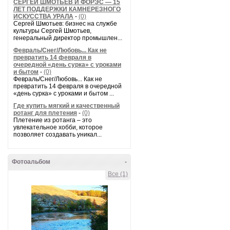
СЕРГЕЙ ШМОТЬЕВ И ФОРЭС — 15
ЛЕТ ПОДДЕРЖКИ КАМНЕРЕЗНОГО
ИСКУССТВА УРАЛА
-
(0)
Сергей Шмотьев: бизнес на службе
культуры Сергей Шмотьев,
генеральный директор промышлен...
Февраль/Снег/Любовь... Как не
превратить 14 февраля в
очередной «день сурка» с уроками
и бытом
-
(0)
Февраль/Снег/Любовь... Как не
превратить 14 февраля в очередной
«день сурка» с уроками и бытом ...
Где купить мягкий и качественный
ротанг для плетения
-
(0)
Плетение из ротанга – это
увлекательное хобби, которое
позволяет создавать уникал...
Фотоальбом
-
Все (1)