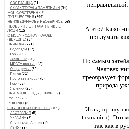
СВЯТИЛИЩА
(21)
неправильный. 
СКУЛЬПТУРЫ и ПАМЯТНИКИ
(54)
МОИ СОБСТВЕННЫЕ
ПУТЕШЕСТВИЯ
(266)
НЕИЗВЕДАННОЕ и НЕОБЫЧНОЕ
(58)
НЕОБЫЧНЫЕ и ТАЛАНТЛИВЫЕ
А что? Какой-ни
ЛЮДИ
(12)
О МОЕМ РОДНОМ ГОРОДЕ
придумать ка
(ДЕРЕВНЕ)
(17)
ПРИРОДА
(291)
Водопады
(17)
Горы
(35)
Животные
(20)
Но самым затейл
МЕСТА разные
(43)
Человек нич
Озера,ручьи
(59)
Пляжи
(23)
преобразует фор
Растения и леса
(79)
Реки
(52)
природа уже
Явления
(23)
ПРИТЧИ,ЛЕГЕНДЫ,СТИХИ
(12)
Разное
(70)
РЕКОРДЫ
(2)
СТРАНЫ и КОНТИНЕНТЫ
(709)
Итак, прошу лю
АВСТРАЛИЯ
(5)
tasmanica). Это 
УКРАИНА
(2)
Саудовская Аравия
(1)
так как в ру
АЗИЯ
(33)