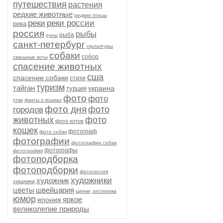
путешествия
растения
редкие животные
редкие птицы
реки
реки россии
река
россия
рыбы
рыба
руны
санкт-петербург
скульптуры
собаки
собор
смешные коты
спасение животных
сша
спасение собаки
стихи
туризм
тайган
украина
турция
фото
фото
утки
факты о кошках
фото дня
фото
городов
животных
фото
фото котов
кошек
фотограф
фото собак
фотографии
фотографии собак
фотографы
фотография
фотоподборка
фотоподборки
фотосессия
художники
художник
хищники
цветы
швейцария
щенки
эзотерика
юмор
яркое
япония
великолепие природы