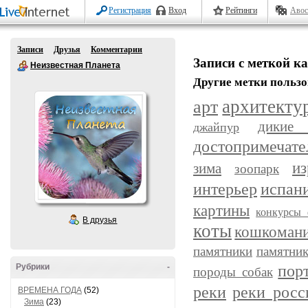
Регистрация
Вход
Рейтинги
Авос
Записи
Друзья
Комментарии
Записи с меткой 
Неизвестная Планета
Другие метки пользо
арт
архитекту
дикие
джайпур
достопримечате
из
зима
зоопарк
интерьер
испан
картины
конкурсы 
В друзья
коты
кошкоман
памятники
памятник
пор
Рубрики
-
породы собак
реки
реки росс
ВРЕМЕНА ГОДА
(52)
Зима
(23)