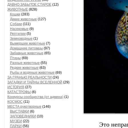
ДАВНО ЗАБЫТОЕ СТАРОЕ
(12)
ЖИВОТНЫЕ
(828)
Кошки
(283)
Дикие животные
(127)
Собаки
(111)
Насекомые
(9)
Рептилии
(5)
Земноводные
(1)
Вымершие животные
(7)
Домашние питомцы
(97)
Забавные животные
(65)
Птицы
(69)
Разные животные
(55)
Редкие животные
(63)
Рыбы и водяные животные
(69)
ЗА ГРАНЬЮ РЕАЛЬНОСТИ
(24)
ЗАГАДКИ И ТАЙНЫ ВСЕЛЕННОЙ
(29)
ИСТОРИЯ
(27)
КАТАСТРОФЫ
(6)
Конкурсы сообщества (от админа)
(1)
КОСМОС
(11)
МЕСТА рукотворные
(146)
ВЫСТАВКИ
(6)
ЗАПОВЕДНИКИ
(10)
МУЗЕИ
(22)
Это неправ
ПАРКИ
(56)