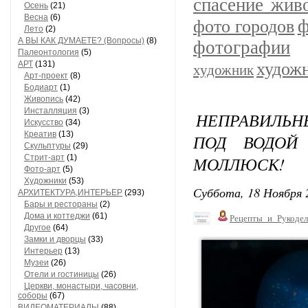
спасение жив
Осень
(21)
Весна
(6)
ф
фото городов
Лето
(2)
А ВЫ КАК ДУМАЕТЕ? (Вопросы)
(8)
фотографии
Палеонтология
(5)
АРТ
(131)
худож
художник
Арт-проект
(8)
Бодиарт
(1)
Живопись
(42)
Инсталляция
(3)
НЕПРАВИЛЬН
Искусство
(34)
Креатив
(13)
ПОД ВОДОЙ
Скульптуры
(29)
Стрит-арт
(1)
МОЛЛЮСК!
Фото-арт
(5)
Художники
(53)
Суббота, 18 Ноября 
АРХИТЕКТУРА,ИНТЕРЬЕР
(293)
Бары и рестораны
(2)
Дома и коттеджи
(61)
Рецепты_и_Рукодел
Другое
(64)
Замки и дворцы
(33)
Интерьер
(13)
Музеи
(26)
Отели и гостиницы
(26)
Церкви, монастыри, часовни,
соборы
(67)
ВИДЕОМАТЕРИАЛЫ
(88)