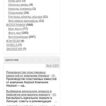
Игры,шоу
(3)
Легенды,мифы
(4)
Народы,племена
(1)
Праздники
(16)
Ритуалы,обряды,обычаи
(11)
Фестивали,карнавалы
(11)
ФОТОГРАФИИ
(568)
Мои фото
(77)
Фото дня
(183)
Фотоподборки
(297)
ФЭНТЕЗИ
(4)
ЧУДЕСА
(7)
ЭКОЛОГИЯ
(7)
Цитатник
-
Все (165)
Производство пластиковых
емкостей от компании Aleplast
-
(0)
Производство пластиковых емкостей
от компании Aleplast Компания
Aleplast — од...
Выбираем идеальное зеркало в
прихожую или ванную комнату
-
(0)
Как выбрать идеальное зеркало в
Липецке: советы и рекомендации ...