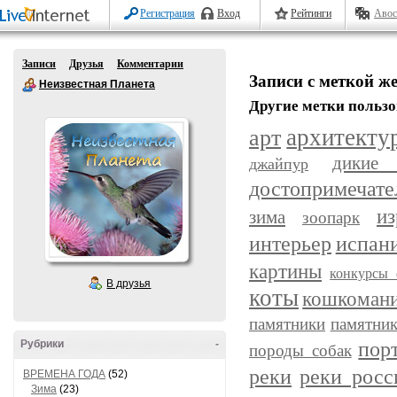
Регистрация
Вход
Рейтинги
Авос
Записи
Друзья
Комментарии
Записи с меткой ж
Неизвестная Планета
Другие метки пользо
арт
архитекту
дикие
джайпур
достопримечате
из
зима
зоопарк
интерьер
испан
картины
конкурсы 
В друзья
коты
кошкоман
памятники
памятник
пор
Рубрики
-
породы собак
реки
реки росс
ВРЕМЕНА ГОДА
(52)
Зима
(23)