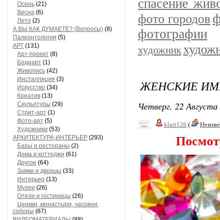
спасение жив
Осень
(21)
Весна
(6)
ф
фото городов
Лето
(2)
А ВЫ КАК ДУМАЕТЕ? (Вопросы)
(8)
фотографии
Палеонтология
(5)
АРТ
(131)
худож
художник
Арт-проект
(8)
Бодиарт
(1)
Живопись
(42)
Инсталляция
(3)
ЖЕНСКИЕ ИМ
Искусство
(34)
Креатив
(13)
Четверг, 22 Августа 
Скульптуры
(29)
Стрит-арт
(1)
Фото-арт
(5)
klari126
(
Неизв
Художники
(53)
АРХИТЕКТУРА,ИНТЕРЬЕР
(293)
Посмот
Бары и рестораны
(2)
Дома и коттеджи
(61)
Другое
(64)
Замки и дворцы
(33)
Интерьер
(13)
Музеи
(26)
Отели и гостиницы
(26)
Церкви, монастыри, часовни,
соборы
(67)
ВИДЕОМАТЕРИАЛЫ
(88)