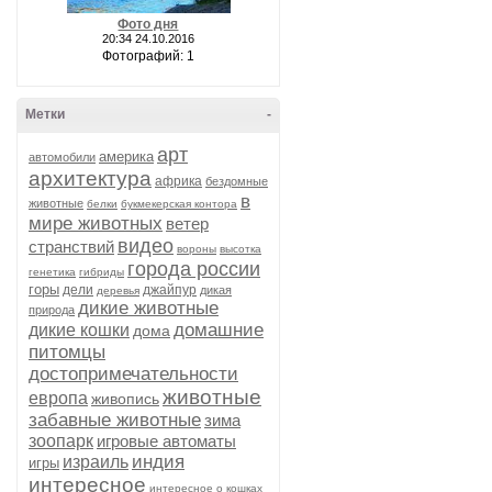
Фото дня
20:34 24.10.2016
Фотографий: 1
Метки
-
арт
америка
автомобили
архитектура
африка
бездомные
в
животные
белки
букмекерская контора
мире животных
ветер
видео
странствий
вороны
высотка
города россии
генетика
гибриды
горы
дели
джайпур
дикая
деревья
дикие животные
природа
домашние
дикие кошки
дома
питомцы
достопримечательности
животные
европа
живопись
забавные животные
зима
зоопарк
игровые автоматы
индия
израиль
игры
интересное
интересное о кошках