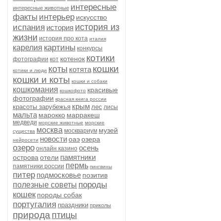
интересные
интересные животные
факты
интерьер
искусство
история из
испания
история
жизни
история про кота
италия
картины
карелия
конкурсы
котики
котенок
фотографии
кот
кошки
коты
котята
котики и люди
кошки и коты
кошки и собаки
кошкомания
красивые
кошкофото
фотографии
красная книга россии
крым
красоты зарубежья
лес
лисы
мальта
марокко
марракеш
медведи
морские животные
морские
москва
музей
москвариум
существа
новости
оаэ
озера
нейросети
озеро
осень
онлайн казино
памятники
острова
отели
пермь
памятники россии
пингвины
питер
подмосковье
позитив
породы
полезные советы
кошек
породы собак
португалия
праздники
приколы
природа
птицы