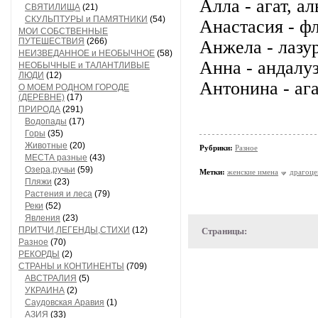
Алла - агат, а
СВЯТИЛИЩА
(21)
СКУЛЬПТУРЫ и ПАМЯТНИКИ
(54)
Анастасия - фл
МОИ СОБСТВЕННЫЕ
ПУТЕШЕСТВИЯ
(266)
Анжела - лазур
НЕИЗВЕДАННОЕ и НЕОБЫЧНОЕ
(58)
Анна - андалуз
НЕОБЫЧНЫЕ и ТАЛАНТЛИВЫЕ
ЛЮДИ
(12)
Антонина - ага
О МОЕМ РОДНОМ ГОРОДЕ
(ДЕРЕВНЕ)
(17)
ПРИРОДА
(291)
Водопады
(17)
Горы
(35)
Животные
(20)
Рубрики:
Разное
МЕСТА разные
(43)
Озера,ручьи
(59)
Метки:
женские имена
драгоце
Пляжи
(23)
Растения и леса
(79)
Реки
(52)
Явления
(23)
ПРИТЧИ,ЛЕГЕНДЫ,СТИХИ
(12)
Страницы:
Разное
(70)
РЕКОРДЫ
(2)
СТРАНЫ и КОНТИНЕНТЫ
(709)
АВСТРАЛИЯ
(5)
УКРАИНА
(2)
Саудовская Аравия
(1)
АЗИЯ
(33)