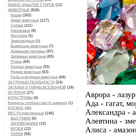
ДАВНО ЗАБЫТОЕ СТАРОЕ
(12)
ЖИВОТНЫЕ
(828)
Кошки
(283)
Дикие животные
(127)
Собаки
(111)
Насекомые
(9)
Рептилии
(5)
Земноводные
(1)
Вымершие животные
(7)
Домашние питомцы
(97)
Забавные животные
(65)
Птицы
(69)
Разные животные
(55)
Редкие животные
(63)
Рыбы и водяные животные
(69)
ЗА ГРАНЬЮ РЕАЛЬНОСТИ
(24)
ЗАГАДКИ И ТАЙНЫ ВСЕЛЕННОЙ
(29)
Аврора - лазур
ИСТОРИЯ
(27)
КАТАСТРОФЫ
(6)
Ада - гагат, м
Конкурсы сообщества (от админа)
(1)
КОСМОС
(11)
Александра - а
МЕСТА рукотворные
(146)
ВЫСТАВКИ
(6)
Алевтина - зме
ЗАПОВЕДНИКИ
(10)
Алиса - амазон
МУЗЕИ
(22)
ПАРКИ
(56)