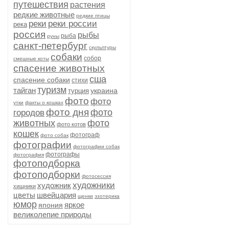
путешествия
растения
редкие животные
редкие птицы
реки
реки россии
река
россия
рыбы
рыба
руны
санкт-петербург
скульптуры
собаки
собор
смешные коты
спасение животных
сша
спасение собаки
стихи
туризм
тайган
украина
турция
фото
фото
утки
факты о кошках
фото дня
фото
городов
животных
фото
фото котов
кошек
фотограф
фото собак
фотографии
фотографии собак
фотографы
фотография
фотоподборка
фотоподборки
фотосессия
художники
художник
хищники
цветы
швейцария
щенки
эзотерика
юмор
яркое
япония
великолепие природы