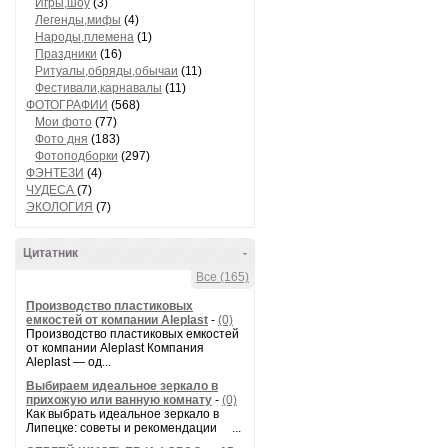
Игры,шоу
(3)
Легенды,мифы
(4)
Народы,племена
(1)
Праздники
(16)
Ритуалы,обряды,обычаи
(11)
Фестивали,карнавалы
(11)
ФОТОГРАФИИ
(568)
Мои фото
(77)
Фото дня
(183)
Фотоподборки
(297)
ФЭНТЕЗИ
(4)
ЧУДЕСА
(7)
ЭКОЛОГИЯ
(7)
Цитатник
-
Все (165)
Производство пластиковых
емкостей от компании Aleplast
-
(0)
Производство пластиковых емкостей
от компании Aleplast Компания
Aleplast — од...
Выбираем идеальное зеркало в
прихожую или ванную комнату
-
(0)
Как выбрать идеальное зеркало в
Липецке: советы и рекомендации ...