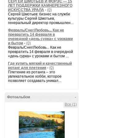
СЕРГЕЙ ШМОТЬЕВ И ФОРЭС — 15
ЛЕТ ПОДДЕРЖКИ КАМНЕРЕЗНОГО
ИСКУССТВА УРАЛА
-
(0)
Сергей Шмотьев: бизнес на службе
культуры Сергей Шмотьев,
генеральный директор промышлен...
Февраль/Снег/Любовь... Как не
превратить 14 февраля в
очередной «день сурка» с уроками
и бытом
-
(0)
Февраль/Снег/Любовь... Как не
превратить 14 февраля в очередной
«день сурка» с уроками и бытом ...
Где купить мягкий и качественный
ротанг для плетения
-
(0)
Плетение из ротанга – это
увлекательное хобби, которое
позволяет создавать уникал...
Фотоальбом
-
Все (1)