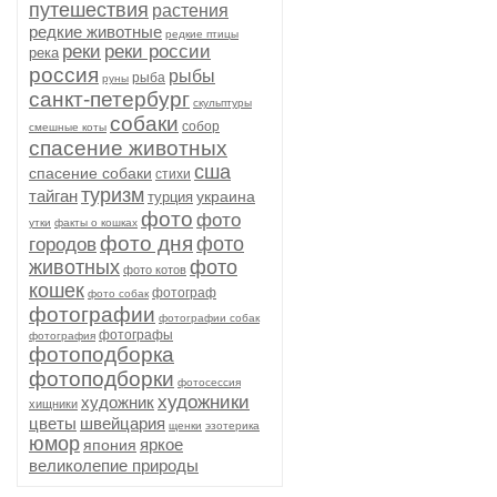
путешествия
растения
редкие животные
редкие птицы
реки
реки россии
река
россия
рыбы
рыба
руны
санкт-петербург
скульптуры
собаки
собор
смешные коты
спасение животных
сша
спасение собаки
стихи
туризм
тайган
украина
турция
фото
фото
утки
факты о кошках
фото дня
фото
городов
животных
фото
фото котов
кошек
фотограф
фото собак
фотографии
фотографии собак
фотографы
фотография
фотоподборка
фотоподборки
фотосессия
художники
художник
хищники
цветы
швейцария
щенки
эзотерика
юмор
яркое
япония
великолепие природы