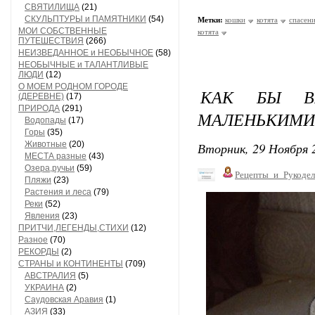
СВЯТИЛИЩА
(21)
СКУЛЬПТУРЫ и ПАМЯТНИКИ
(54)
Метки:
кошки
котята
спасен
МОИ СОБСТВЕННЫЕ
котята
ПУТЕШЕСТВИЯ
(266)
НЕИЗВЕДАННОЕ и НЕОБЫЧНОЕ
(58)
НЕОБЫЧНЫЕ и ТАЛАНТЛИВЫЕ
ЛЮДИ
(12)
О МОЕМ РОДНОМ ГОРОДЕ
КАК БЫ В
(ДЕРЕВНЕ)
(17)
ПРИРОДА
(291)
МАЛЕНЬКИМИ
Водопады
(17)
Горы
(35)
Животные
(20)
Вторник, 29 Ноября 2
МЕСТА разные
(43)
Озера,ручьи
(59)
Рецепты_и_Рукодел
Пляжи
(23)
Растения и леса
(79)
Реки
(52)
Явления
(23)
ПРИТЧИ,ЛЕГЕНДЫ,СТИХИ
(12)
Разное
(70)
РЕКОРДЫ
(2)
СТРАНЫ и КОНТИНЕНТЫ
(709)
АВСТРАЛИЯ
(5)
УКРАИНА
(2)
Саудовская Аравия
(1)
АЗИЯ
(33)