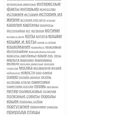
интересные
интересные животные
факты
интерьер
искусство
история из
испания
история
жизни
история про кота
италия
картины
карелия
конкурсы
котики
котенок
фотографии
кот
кошки
коты
котята
котики и люди
кошки и коты
кошки и собаки
кошкомания
красивые
кошкофото
фотографии
красная книга россии
крым
красоты зарубежья
лес
лисы
мальта
марокко
марракеш
медведи
морские животные
морские
москва
музей
москвариум
существа
новости
оаэ
озера
нейросети
озеро
осень
онлайн казино
памятники
острова
отели
пермь
памятники россии
пингвины
питер
подмосковье
позитив
породы
полезные советы
кошек
породы собак
португалия
праздники
приколы
природа
птицы