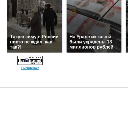
Такую зиму в России
На Урале из казны
никто не ждал: как
были украдены 18
так?!
миллионов рублей
LiveInternet