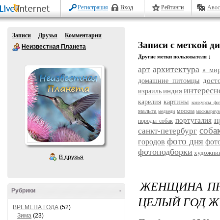
Регистрация
Вход
Рейтинги
Авос
Записи
Друзья
Комментарии
Записи с меткой д
Неизвестная Планета
Другие метки пользователя ↓
архитектура
арт
в ми
дост
домашние питомцы
интересн
индия
израиль
карелия
картины
конкурсы фо
мальта
москва
медведи
москвариу
п
португалия
породы собак
соба
санкт-петербург
фото дня
городов
фот
фотоподборки
художни
В друзья
ЖЕНЩИНА ПР
Рубрики
-
ЦЕЛЫЙ ГОД Ж
ВРЕМЕНА ГОДА
(52)
Зима
(23)