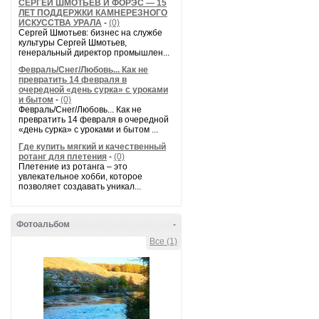
СЕРГЕЙ ШМОТЬЕВ И ФОРЭС — 15
ЛЕТ ПОДДЕРЖКИ КАМНЕРЕЗНОГО
ИСКУССТВА УРАЛА
-
(0)
Сергей Шмотьев: бизнес на службе
культуры Сергей Шмотьев,
генеральный директор промышлен...
Февраль/Снег/Любовь... Как не
превратить 14 февраля в
очередной «день сурка» с уроками
и бытом
-
(0)
Февраль/Снег/Любовь... Как не
превратить 14 февраля в очередной
«день сурка» с уроками и бытом ...
Где купить мягкий и качественный
ротанг для плетения
-
(0)
Плетение из ротанга – это
увлекательное хобби, которое
позволяет создавать уникал...
Фотоальбом
-
Все (1)