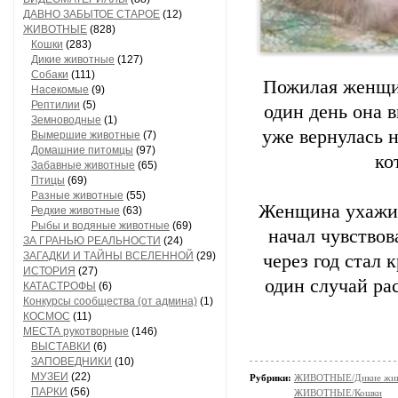
ДАВНО ЗАБЫТОЕ СТАРОЕ
(12)
ЖИВОТНЫЕ
(828)
Кошки
(283)
Дикие животные
(127)
Собаки
(111)
Пожилая женщин
Насекомые
(9)
Рептилии
(5)
один день она 
Земноводные
(1)
уже вернулась н
Вымершие животные
(7)
Домашние питомцы
(97)
ко
Забавные животные
(65)
Птицы
(69)
Разные животные
(55)
Женщина ухажив
Редкие животные
(63)
Рыбы и водяные животные
(69)
начал чувствов
ЗА ГРАНЬЮ РЕАЛЬНОСТИ
(24)
ЗАГАДКИ И ТАЙНЫ ВСЕЛЕННОЙ
(29)
через год стал
ИСТОРИЯ
(27)
один случай ра
КАТАСТРОФЫ
(6)
Конкурсы сообщества (от админа)
(1)
КОСМОС
(11)
МЕСТА рукотворные
(146)
ВЫСТАВКИ
(6)
ЗАПОВЕДНИКИ
(10)
МУЗЕИ
(22)
Рубрики:
ЖИВОТНЫЕ/Дикие жив
ПАРКИ
(56)
ЖИВОТНЫЕ/Кошки