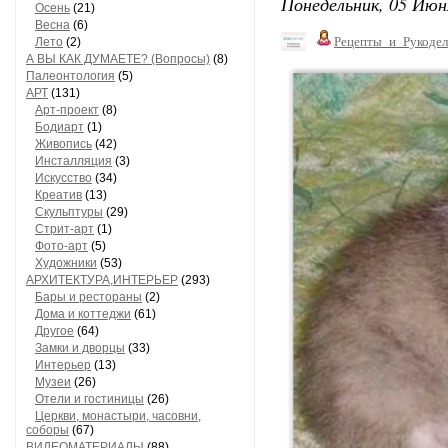
Понедельник, 05 Июн
Осень
(21)
Весна
(6)
Рецепты_и_Рукодел
Лето
(2)
А ВЫ КАК ДУМАЕТЕ? (Вопросы)
(8)
Палеонтология
(5)
АРТ
(131)
Арт-проект
(8)
Бодиарт
(1)
Живопись
(42)
Инсталляция
(3)
Искусство
(34)
Креатив
(13)
Скульптуры
(29)
Стрит-арт
(1)
Фото-арт
(5)
Художники
(53)
АРХИТЕКТУРА,ИНТЕРЬЕР
(293)
Бары и рестораны
(2)
Дома и коттеджи
(61)
Другое
(64)
Замки и дворцы
(33)
Интерьер
(13)
Музеи
(26)
Отели и гостиницы
(26)
Церкви, монастыри, часовни,
соборы
(67)
ВИДЕОМАТЕРИАЛЫ
(88)