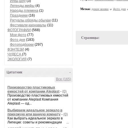
Игры,шоу
(3)
Легенды,мифы
(4)
Метки:
дикие кошки
фото дня
Народы,племена
(1)
Праздники
(16)
Ритуалы,обряды,обычаи
(11)
Фестивали,карнавалы
(11)
ФОТОГРАФИИ
(568)
Мои фото
(77)
Страницы:
Фото дня
(183)
Фотоподборки
(297)
ФЭНТЕЗИ
(4)
ЧУДЕСА
(7)
ЭКОЛОГИЯ
(7)
Цитатник
-
Все (165)
Производство пластиковых
емкостей от компании Aleplast
-
(0)
Производство пластиковых емкостей
от компании Aleplast Компания
Aleplast — од...
Выбираем идеальное зеркало в
прихожую или ванную комнату
-
(0)
Как выбрать идеальное зеркало в
Липецке: советы и рекомендации ...