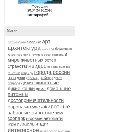
Фото дня
20:34 24.10.2016
Фотографий: 1
Метки
-
арт
америка
автомобили
архитектура
африка
бездомные
в
животные
белки
букмекерская контора
мире животных
ветер
видео
странствий
вороны
высотка
города россии
генетика
гибриды
горы
дели
джайпур
дикая
деревья
дикие животные
природа
домашние
дикие кошки
дома
питомцы
достопримечательности
животные
европа
живопись
забавные животные
зима
зоопарк
игровые автоматы
индия
израиль
игры
интересное
интересное о кошках