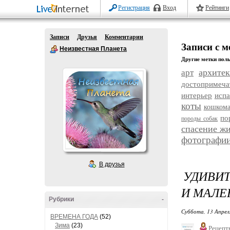
Регистрация
Вход
Рейтинги
Записи
Друзья
Комментарии
Записи с м
Неизвестная Планета
Другие метки поль
архитек
арт
достопримеча
интерьер
исп
коты
кошком
по
породы собак
спасение ж
фотографи
В друзья
УДИВИ
И МАЛЕ
Рубрики
-
Суббота, 13 Апрел
ВРЕМЕНА ГОДА
(52)
Зима
(23)
Рецепт