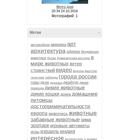
Фото дня
20:34 24.10.2016
Фотографий: 1
Метки
-
арт
америка
автомобили
архитектура
африка
бездомные
в
животные
белки
букмекерская контора
мире животных
ветер
видео
странствий
вороны
высотка
города россии
генетика
гибриды
горы
дели
джайпур
дикая
деревья
дикие животные
природа
домашние
дикие кошки
дома
питомцы
достопримечательности
животные
европа
живопись
забавные животные
зима
зоопарк
игровые автоматы
индия
израиль
игры
интересное
интересное о кошках