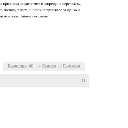
исы признаны вредителями и запрещено переселять,
 лисичку в лесу, ошибочно принял ее за щенка и
 основала Рейчел и ее семья.
Комментарии
(
0
)
Нравится
Поделиться
[1]