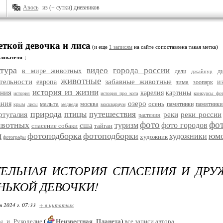
Авось
из (+ сутки) дневников
еткой девочка и лиса
(и еще
1 записям
на сайте сопоставлена такая метка)
зователя ↓
тура
видео
города россии
в мире животных
д
дели
джайпур
животные
тельности
забавные животные
европа
зима
и
зоопарк
история из жизни
ания
карелия
картины
история
история про кота
конкурсы фо
озеро
ания
мальта
осень
москва
памятники
памятники
крым
лисы
медведи
москвариум
природа
птицы
путешествия
ртугалия
реки
реки россии
растения
фото
фо
ивотных
туризм
фото городов
сша
спасение собаки
тайган
и
фотоподборка
фотоподборки
юм
художники
художник
фотографы
ТЕЛЬНАЯ ИСТОРИЯ СПАСЕНИЯ И ДР
НЬКОЙ ДЕВОЧКИ!
я 2024 г. 07:33
+ в цитатник
ы_и_Рукоделие
(
Неизвестная_Планета
)
все записи автора