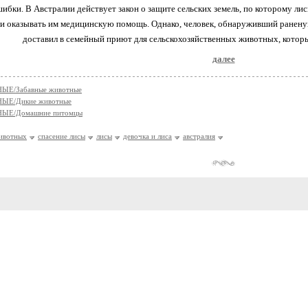
шибки. В Австралии действует закон о защите сельских земель, по которому л
и оказывать им медицинскую помощь. Однако, человек, обнаруживший раненую
доставил в семейный приют для сельскохозяйственных животных, который
далее
Е/Забавные животные
ЫЕ/Дикие животные
ЫЕ/Домашние питомцы
ивотных
спасение лисы
лисы
девочка и лиса
австралия