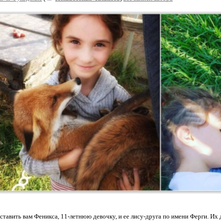
ставить вам Феникса, 11-летнюю девочку, и ее лису-друга по имени Ферги. Их