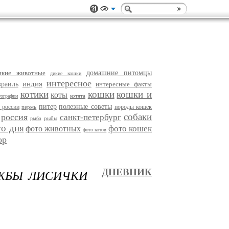
икие животные
домашние питомцы
дикие кошки
интересное
индия
зраиль
интересные факты
котики
кошки
кошки и
коты
котята
тографии
питер
полезные советы
 россии
породы кошек
пермь
собаки
россия
санкт-петербург
рыбы
рыба
то дня
фото кошек
фото животных
фото котов
ор
УЖБЫ ЛИСИЧКИ
ДНЕВНИК