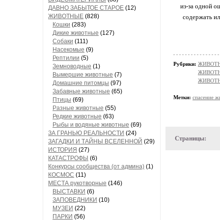
из-за одной о
ДАВНО ЗАБЫТОЕ СТАРОЕ
(12)
ЖИВОТНЫЕ
(828)
содержать ил
Кошки
(283)
Дикие животные
(127)
Собаки
(111)
Насекомые
(9)
Рептилии
(5)
Рубрики:
ЖИВОТНЫ
Земноводные
(1)
ЖИВОТН
Вымершие животные
(7)
ЖИВОТН
Домашние питомцы
(97)
Забавные животные
(65)
Метки:
спасение ж
Птицы
(69)
Разные животные
(55)
Редкие животные
(63)
Рыбы и водяные животные
(69)
ЗА ГРАНЬЮ РЕАЛЬНОСТИ
(24)
Страницы:
ЗАГАДКИ И ТАЙНЫ ВСЕЛЕННОЙ
(29)
ИСТОРИЯ
(27)
КАТАСТРОФЫ
(6)
Конкурсы сообщества (от админа)
(1)
КОСМОС
(11)
МЕСТА рукотворные
(146)
ВЫСТАВКИ
(6)
ЗАПОВЕДНИКИ
(10)
МУЗЕИ
(22)
ПАРКИ
(56)