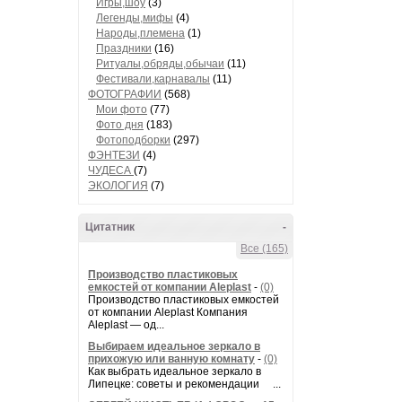
Игры,шоу
(3)
Легенды,мифы
(4)
Народы,племена
(1)
Праздники
(16)
Ритуалы,обряды,обычаи
(11)
Фестивали,карнавалы
(11)
ФОТОГРАФИИ
(568)
Мои фото
(77)
Фото дня
(183)
Фотоподборки
(297)
ФЭНТЕЗИ
(4)
ЧУДЕСА
(7)
ЭКОЛОГИЯ
(7)
Цитатник
-
Все (165)
Производство пластиковых
емкостей от компании Aleplast
-
(0)
Производство пластиковых емкостей
от компании Aleplast Компания
Aleplast — од...
Выбираем идеальное зеркало в
прихожую или ванную комнату
-
(0)
Как выбрать идеальное зеркало в
Липецке: советы и рекомендации ...