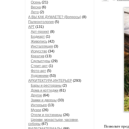
Осень
(21)
Весна
(6)
Лето
(2)
А ВЫ КАК ДУМАЕТЕ? (Вопросы)
(8)
Палеонтология
(5)
АРТ
(131)
Арт-проект
(8)
Бодиарт
(1)
Живопись
(42)
Инсталляция
(3)
Искусство
(34)
Креатив
(13)
Скульптуры
(29)
Стрит-арт
(1)
Фото-арт
(5)
Художники
(53)
АРХИТЕКТУРА,ИНТЕРЬЕР
(293)
Бары и рестораны
(2)
Дома и коттеджи
(61)
Другое
(64)
Замки и дворцы
(33)
Интерьер
(13)
Музеи
(26)
Отели и гостиницы
(26)
Церкви, монастыри, часовни,
соборы
(67)
Позвольте пред
ВИДЕОМАТЕРИАЛЫ
(88)