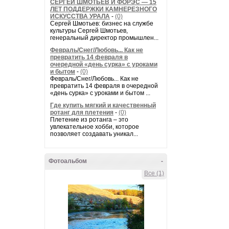
СЕРГЕЙ ШМОТЬЕВ И ФОРЭС — 15
ЛЕТ ПОДДЕРЖКИ КАМНЕРЕЗНОГО
ИСКУССТВА УРАЛА
-
(0)
Сергей Шмотьев: бизнес на службе
культуры Сергей Шмотьев,
генеральный директор промышлен...
Февраль/Снег/Любовь... Как не
превратить 14 февраля в
очередной «день сурка» с уроками
и бытом
-
(0)
Февраль/Снег/Любовь... Как не
превратить 14 февраля в очередной
«день сурка» с уроками и бытом ...
Где купить мягкий и качественный
ротанг для плетения
-
(0)
Плетение из ротанга – это
увлекательное хобби, которое
позволяет создавать уникал...
Фотоальбом
-
Все (1)