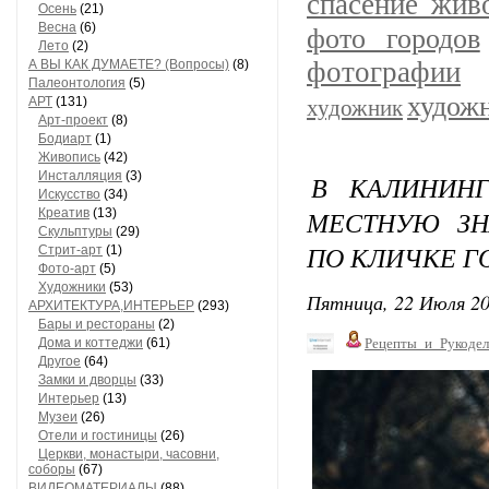
спасение жив
Осень
(21)
Весна
(6)
фото городов
Лето
(2)
фотографии
А ВЫ КАК ДУМАЕТЕ? (Вопросы)
(8)
Палеонтология
(5)
худож
АРТ
(131)
художник
Арт-проект
(8)
Бодиарт
(1)
Живопись
(42)
Инсталляция
(3)
В КАЛИНИНГ
Искусство
(34)
МЕСТНУЮ ЗН
Креатив
(13)
Скульптуры
(29)
ПО КЛИЧКЕ Г
Стрит-арт
(1)
Фото-арт
(5)
Художники
(53)
Пятница, 22 Июля 20
АРХИТЕКТУРА,ИНТЕРЬЕР
(293)
Бары и рестораны
(2)
Дома и коттеджи
(61)
Рецепты_и_Рукодел
Другое
(64)
Замки и дворцы
(33)
Интерьер
(13)
Музеи
(26)
Отели и гостиницы
(26)
Церкви, монастыри, часовни,
соборы
(67)
ВИДЕОМАТЕРИАЛЫ
(88)