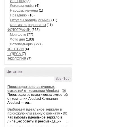
Игры,шоу
(3)
Легенды,мифы
(4)
Народы,племена
(1)
Праздники
(16)
Ритуалы,обряды,обычаи
(11)
Фестивали,карнавалы
(11)
ФОТОГРАФИИ
(568)
Мои фото
(77)
Фото дня
(183)
Фотоподборки
(297)
ФЭНТЕЗИ
(4)
ЧУДЕСА
(7)
ЭКОЛОГИЯ
(7)
Цитатник
-
Все (165)
Производство пластиковых
емкостей от компании Aleplast
-
(0)
Производство пластиковых емкостей
от компании Aleplast Компания
Aleplast — од...
Выбираем идеальное зеркало в
прихожую или ванную комнату
-
(0)
Как выбрать идеальное зеркало в
Липецке: советы и рекомендации ...