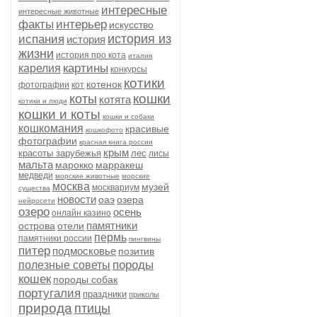
интересные
интересные животные
факты
интерьер
искусство
история из
испания
история
жизни
история про кота
италия
картины
карелия
конкурсы
котики
котенок
фотографии
кот
кошки
коты
котята
котики и люди
кошки и коты
кошки и собаки
кошкомания
красивые
кошкофото
фотографии
красная книга россии
крым
красоты зарубежья
лес
лисы
мальта
марокко
марракеш
медведи
морские животные
морские
москва
музей
москвариум
существа
новости
оаэ
озера
нейросети
озеро
осень
онлайн казино
памятники
острова
отели
пермь
памятники россии
пингвины
питер
подмосковье
позитив
породы
полезные советы
кошек
породы собак
португалия
праздники
приколы
природа
птицы