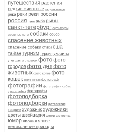
путешествия
растения
редкие животные
редкие птицы
реки
реки россии
река
россия
рыбы
рыба
руны
санкт-петербург
скульптуры
собаки
собор
смешные коты
спасение животных
сша
спасение собаки
стихи
туризм
тайган
украина
турция
фото
фото
утки
факты о кошках
фото дня
фото
городов
животных
фото
фото котов
кошек
фотограф
фото собак
фотографии
фотографии собак
фотографы
фотография
фотоподборка
фотоподборки
фотосессия
художники
художник
хищники
цветы
швейцария
щенки
эзотерика
юмор
яркое
япония
великолепие природы