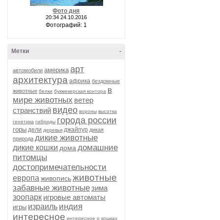
Фото дня
20:34 24.10.2016
Фотографий: 1
Метки
-
арт
америка
автомобили
архитектура
африка
бездомные
в
животные
белки
букмекерская контора
мире животных
ветер
видео
странствий
вороны
высотка
города россии
генетика
гибриды
горы
дели
джайпур
дикая
деревья
дикие животные
природа
домашние
дикие кошки
дома
питомцы
достопримечательности
животные
европа
живопись
забавные животные
зима
зоопарк
игровые автоматы
индия
израиль
игры
интересное
интересное о кошках