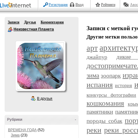
Регистрация
Вход
Рейтинги
Авос
Записи
Друзья
Комментарии
Записи с меткой гу
Неизвестная Планета
Другие метки пользо
арт
архитекту
дикие 
джайпур
достопримечате
изра
зима
зоопарк
испания
история
конкурсы фотографии
В друзья
кошкомания
кры
памятники
памятни
пор
Рубрики
-
породы собак
реки
реки росс
ВРЕМЕНА ГОДА
(52)
Зима
(23)