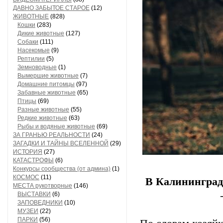
ДАВНО ЗАБЫТОЕ СТАРОЕ
(12)
ЖИВОТНЫЕ
(828)
Кошки
(283)
Дикие животные
(127)
Собаки
(111)
Насекомые
(9)
Рептилии
(5)
Земноводные
(1)
Вымершие животные
(7)
Домашние питомцы
(97)
Забавные животные
(65)
Птицы
(69)
Разные животные
(55)
Редкие животные
(63)
Рыбы и водяные животные
(69)
ЗА ГРАНЬЮ РЕАЛЬНОСТИ
(24)
ЗАГАДКИ И ТАЙНЫ ВСЕЛЕННОЙ
(29)
ИСТОРИЯ
(27)
КАТАСТРОФЫ
(6)
Конкурсы сообщества (от админа)
(1)
КОСМОС
(11)
В Калининград
МЕСТА рукотворные
(146)
ВЫСТАВКИ
(6)
ЗАПОВЕДНИКИ
(10)
МУЗЕИ
(22)
ПАРКИ
(56)