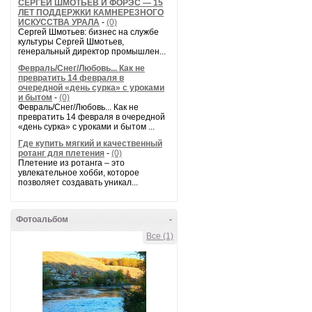
СЕРГЕЙ ШМОТЬЕВ И ФОРЭС — 15
ЛЕТ ПОДДЕРЖКИ КАМНЕРЕЗНОГО
ИСКУССТВА УРАЛА
-
(0)
Сергей Шмотьев: бизнес на службе
культуры Сергей Шмотьев,
генеральный директор промышлен...
Февраль/Снег/Любовь... Как не
превратить 14 февраля в
очередной «день сурка» с уроками
и бытом
-
(0)
Февраль/Снег/Любовь... Как не
превратить 14 февраля в очередной
«день сурка» с уроками и бытом ...
Где купить мягкий и качественный
ротанг для плетения
-
(0)
Плетение из ротанга – это
увлекательное хобби, которое
позволяет создавать уникал...
Фотоальбом
-
Все (1)