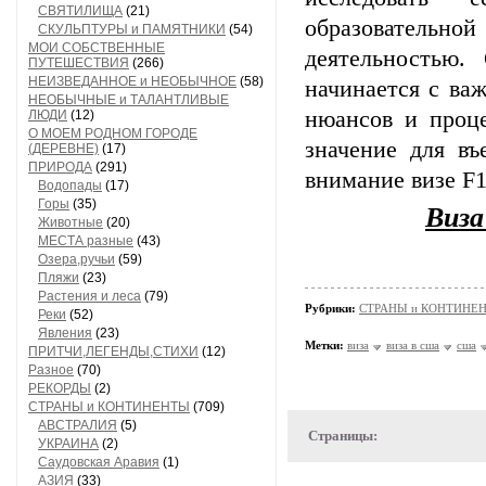
СВЯТИЛИЩА
(21)
образователь
СКУЛЬПТУРЫ и ПАМЯТНИКИ
(54)
МОИ СОБСТВЕННЫЕ
деятельностью.
ПУТЕШЕСТВИЯ
(266)
НЕИЗВЕДАННОЕ и НЕОБЫЧНОЕ
(58)
начинается с ва
НЕОБЫЧНЫЕ и ТАЛАНТЛИВЫЕ
нюансов и проц
ЛЮДИ
(12)
О МОЕМ РОДНОМ ГОРОДЕ
значение для въ
(ДЕРЕВНЕ)
(17)
ПРИРОДА
(291)
внимание визе F1
Водопады
(17)
Горы
(35)
Виза
Животные
(20)
МЕСТА разные
(43)
Озера,ручьи
(59)
Пляжи
(23)
Растения и леса
(79)
Рубрики:
СТРАНЫ и КОНТИНЕ
Реки
(52)
Явления
(23)
Метки:
виза
виза в сша
сша
ПРИТЧИ,ЛЕГЕНДЫ,СТИХИ
(12)
Разное
(70)
РЕКОРДЫ
(2)
СТРАНЫ и КОНТИНЕНТЫ
(709)
АВСТРАЛИЯ
(5)
Страницы:
УКРАИНА
(2)
Саудовская Аравия
(1)
АЗИЯ
(33)