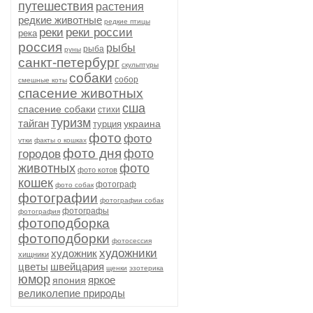
путешествия
растения
редкие животные
редкие птицы
реки
реки россии
река
россия
рыбы
рыба
руны
санкт-петербург
скульптуры
собаки
собор
смешные коты
спасение животных
сша
спасение собаки
стихи
туризм
тайган
украина
турция
фото
фото
утки
факты о кошках
фото дня
фото
городов
животных
фото
фото котов
кошек
фотограф
фото собак
фотографии
фотографии собак
фотографы
фотография
фотоподборка
фотоподборки
фотосессия
художники
художник
хищники
цветы
швейцария
щенки
эзотерика
юмор
яркое
япония
великолепие природы