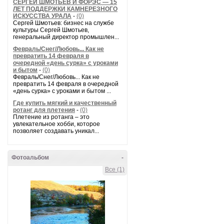
СЕРГЕЙ ШМОТЬЕВ И ФОРЭС — 15
ЛЕТ ПОДДЕРЖКИ КАМНЕРЕЗНОГО
ИСКУССТВА УРАЛА
-
(0)
Сергей Шмотьев: бизнес на службе
культуры Сергей Шмотьев,
генеральный директор промышлен...
Февраль/Снег/Любовь... Как не
превратить 14 февраля в
очередной «день сурка» с уроками
и бытом
-
(0)
Февраль/Снег/Любовь... Как не
превратить 14 февраля в очередной
«день сурка» с уроками и бытом ...
Где купить мягкий и качественный
ротанг для плетения
-
(0)
Плетение из ротанга – это
увлекательное хобби, которое
позволяет создавать уникал...
Фотоальбом
-
Все (1)