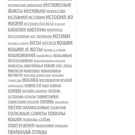
интересные
интересные животные
факты
интерьер
искусство
история из
испания
история
жизни
история про кота
италия
картины
карелия
конкурсы
котики
котенок
фотографии
кот
кошки
коты
котята
котики и люди
кошки и коты
кошки и собаки
кошкомания
красивые
кошкофото
фотографии
красная книга россии
крым
красоты зарубежья
лес
лисы
мальта
марокко
марракеш
медведи
морские животные
морские
москва
музей
москвариум
существа
новости
оаэ
озера
нейросети
озеро
осень
онлайн казино
памятники
острова
отели
пермь
памятники россии
пингвины
питер
подмосковье
позитив
породы
полезные советы
кошек
породы собак
португалия
праздники
приколы
природа
птицы