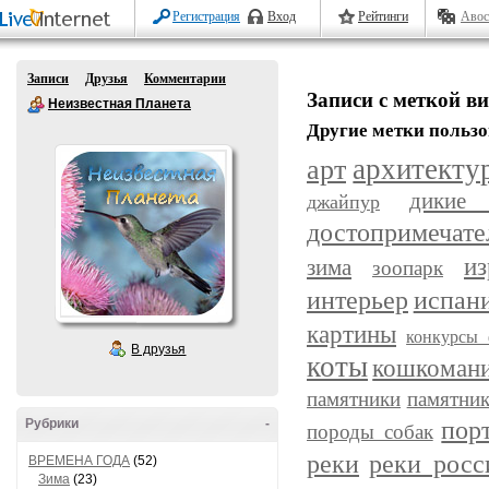
Регистрация
Вход
Рейтинги
Авос
Записи
Друзья
Комментарии
Записи с меткой ви
Неизвестная Планета
Другие метки пользо
арт
архитекту
дикие
джайпур
достопримечате
из
зима
зоопарк
интерьер
испан
картины
конкурсы 
В друзья
коты
кошкоман
памятники
памятник
пор
Рубрики
-
породы собак
реки
реки росс
ВРЕМЕНА ГОДА
(52)
Зима
(23)