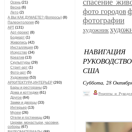
спасение жив
Осень
(21)
Весна
(6)
ф
фото городов
Лето
(2)
А ВЫ КАК ДУМАЕТЕ? (Вопросы)
(8)
фотографии
Палеонтология
(5)
АРТ
(131)
худож
художник
Арт-проект
(8)
Бодиарт
(1)
Живопись
(42)
Инсталляция
(3)
НАВИГАЦИЯ
Искусство
(34)
Креатив
(13)
РУКОВОДСТВ
Скульптуры
(29)
Стрит-арт
(1)
США
Фото-арт
(5)
Художники
(53)
Суббота, 28 Октября
АРХИТЕКТУРА,ИНТЕРЬЕР
(293)
Бары и рестораны
(2)
Дома и коттеджи
(61)
Рецепты_и_Рукодел
Другое
(64)
Замки и дворцы
(33)
Интерьер
(13)
Музеи
(26)
Отели и гостиницы
(26)
Церкви, монастыри, часовни,
соборы
(67)
ВИДЕОМАТЕРИАЛЫ
(88)