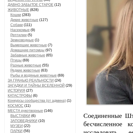
ДАВНО ЗАБЫТОЕ СТАРОЕ
(12)
ЖИВОТНЫЕ
(828)
Кошки
(283)
Дикие животные
(127)
Собаки
(111)
Насекомые
(9)
Рептилии
(5)
Земноводные
(1)
Вымершие животные
(7)
Домашние питомцы
(97)
Забавные животные
(65)
Птицы
(69)
Разные животные
(55)
Редкие животные
(63)
Рыбы и водяные животные
(69)
ЗА ГРАНЬЮ РЕАЛЬНОСТИ
(24)
ЗАГАДКИ И ТАЙНЫ ВСЕЛЕННОЙ
(29)
ИСТОРИЯ
(27)
КАТАСТРОФЫ
(6)
Конкурсы сообщества (от админа)
(1)
КОСМОС
(11)
МЕСТА рукотворные
(146)
Соединенные Шт
ВЫСТАВКИ
(6)
ЗАПОВЕДНИКИ
(10)
бесчисленное к
МУЗЕИ
(22)
ПАРКИ
(56)
исследовать 