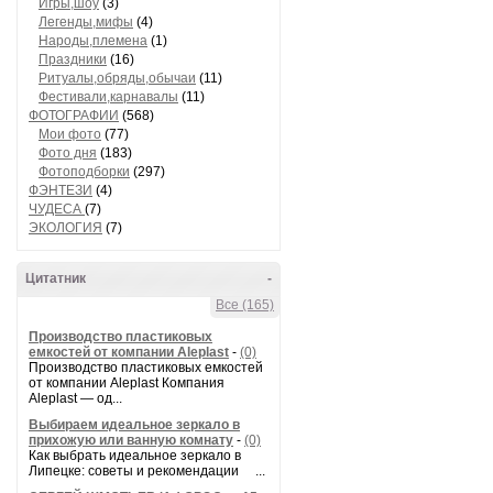
Игры,шоу
(3)
Легенды,мифы
(4)
Народы,племена
(1)
Праздники
(16)
Ритуалы,обряды,обычаи
(11)
Фестивали,карнавалы
(11)
ФОТОГРАФИИ
(568)
Мои фото
(77)
Фото дня
(183)
Фотоподборки
(297)
ФЭНТЕЗИ
(4)
ЧУДЕСА
(7)
ЭКОЛОГИЯ
(7)
Цитатник
-
Все (165)
Производство пластиковых
емкостей от компании Aleplast
-
(0)
Производство пластиковых емкостей
от компании Aleplast Компания
Aleplast — од...
Выбираем идеальное зеркало в
прихожую или ванную комнату
-
(0)
Как выбрать идеальное зеркало в
Липецке: советы и рекомендации ...