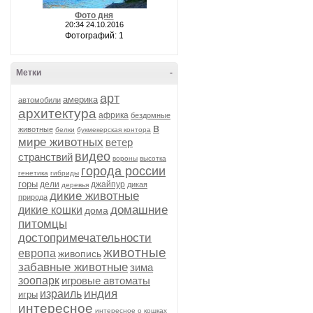
Фото дня
20:34 24.10.2016
Фотографий: 1
Метки
-
арт
америка
автомобили
архитектура
африка
бездомные
в
животные
белки
букмекерская контора
мире животных
ветер
видео
странствий
вороны
высотка
города россии
генетика
гибриды
горы
дели
джайпур
дикая
деревья
дикие животные
природа
домашние
дикие кошки
дома
питомцы
достопримечательности
животные
европа
живопись
забавные животные
зима
зоопарк
игровые автоматы
индия
израиль
игры
интересное
интересное о кошках