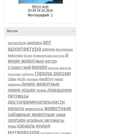
Фото дня
20:34 24.10.2016
Фотографий: 1
Метки
-
арт
америка
автомобили
архитектура
африка
бездомные
в
животные
белки
букмекерская контора
мире животных
ветер
видео
странствий
вороны
высотка
города россии
генетика
гибриды
горы
дели
джайпур
дикая
деревья
дикие животные
природа
домашние
дикие кошки
дома
питомцы
достопримечательности
животные
европа
живопись
забавные животные
зима
зоопарк
игровые автоматы
индия
израиль
игры
интересное
интересное о кошках