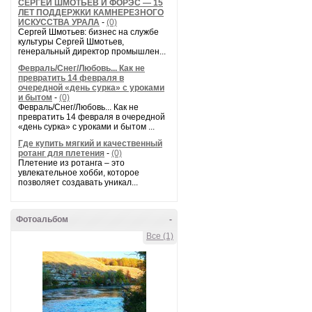
СЕРГЕЙ ШМОТЬЕВ И ФОРЭС — 15
ЛЕТ ПОДДЕРЖКИ КАМНЕРЕЗНОГО
ИСКУССТВА УРАЛА
-
(0)
Сергей Шмотьев: бизнес на службе
культуры Сергей Шмотьев,
генеральный директор промышлен...
Февраль/Снег/Любовь... Как не
превратить 14 февраля в
очередной «день сурка» с уроками
и бытом
-
(0)
Февраль/Снег/Любовь... Как не
превратить 14 февраля в очередной
«день сурка» с уроками и бытом ...
Где купить мягкий и качественный
ротанг для плетения
-
(0)
Плетение из ротанга – это
увлекательное хобби, которое
позволяет создавать уникал...
Фотоальбом
-
Все (1)