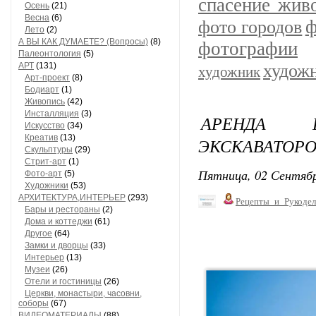
спасение жив
Осень
(21)
Весна
(6)
ф
фото городов
Лето
(2)
А ВЫ КАК ДУМАЕТЕ? (Вопросы)
(8)
фотографии
Палеонтология
(5)
АРТ
(131)
худож
художник
Арт-проект
(8)
Бодиарт
(1)
Живопись
(42)
Инсталляция
(3)
АРЕНДА 
Искусство
(34)
Креатив
(13)
ЭКСКАВАТОРО
Скульптуры
(29)
Стрит-арт
(1)
Пятница, 02 Сентябр
Фото-арт
(5)
Художники
(53)
АРХИТЕКТУРА,ИНТЕРЬЕР
(293)
Рецепты_и_Рукодел
Бары и рестораны
(2)
Дома и коттеджи
(61)
Другое
(64)
Замки и дворцы
(33)
Интерьер
(13)
Музеи
(26)
Отели и гостиницы
(26)
Церкви, монастыри, часовни,
соборы
(67)
ВИДЕОМАТЕРИАЛЫ
(88)