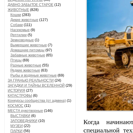
ДАВНО ЗАБЫТОЕ СТАРОЕ
(12)
ЖИВОТНЫЕ
(828)
Кошки
(283)
Дикие животные
(127)
Собаки
(111)
Насекомые
(9)
Рептилии
(5)
Земноводные
(1)
Вымершие животные
(7)
Домашние питомцы
(97)
Забавные животные
(65)
Птицы
(69)
Разные животные
(55)
Редкие животные
(63)
Рыбы и водяные животные
(69)
ЗА ГРАНЬЮ РЕАЛЬНОСТИ
(24)
ЗАГАДКИ И ТАЙНЫ ВСЕЛЕННОЙ
(29)
ИСТОРИЯ
(27)
КАТАСТРОФЫ
(6)
Конкурсы сообщества (от админа)
(1)
КОСМОС
(11)
МЕСТА рукотворные
(146)
ВЫСТАВКИ
(6)
Когда начинаю
ЗАПОВЕДНИКИ
(10)
МУЗЕИ
(22)
специальной те
ПАРКИ
(56)