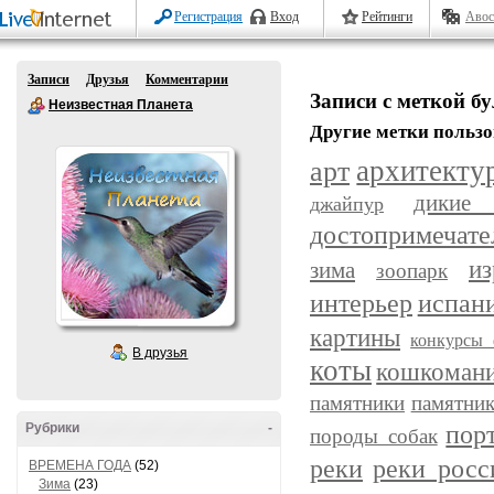
Регистрация
Вход
Рейтинги
Авос
Записи
Друзья
Комментарии
Записи с меткой б
Неизвестная Планета
Другие метки пользо
арт
архитекту
дикие
джайпур
достопримечате
из
зима
зоопарк
интерьер
испан
картины
конкурсы 
В друзья
коты
кошкоман
памятники
памятник
пор
Рубрики
-
породы собак
реки
реки росс
ВРЕМЕНА ГОДА
(52)
Зима
(23)