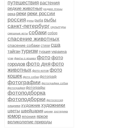
путешествия
растения
редкие животные
редкие птицы
реки
реки россии
река
россия
рыбы
рыба
руны
санкт-петербург
скульптуры
собаки
собор
смешные коты
спасение животных
сша
спасение собаки
стихи
туризм
тайган
украина
турция
фото
фото
утки
факты о кошках
фото дня
фото
городов
животных
фото
фото котов
кошек
фотограф
фото собак
фотографии
фотографии собак
фотографы
фотография
фотоподборка
фотоподборки
фотосессия
художники
художник
хищники
цветы
швейцария
щенки
эзотерика
юмор
яркое
япония
великолепие природы