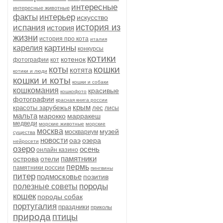
интересные
интересные животные
факты
интерьер
искусство
история из
испания
история
жизни
история про кота
италия
картины
карелия
конкурсы
котики
котенок
фотографии
кот
кошки
коты
котята
котики и люди
кошки и коты
кошки и собаки
кошкомания
красивые
кошкофото
фотографии
красная книга россии
крым
красоты зарубежья
лес
лисы
мальта
марокко
марракеш
медведи
морские животные
морские
москва
музей
москвариум
существа
новости
оаэ
озера
нейросети
озеро
осень
онлайн казино
памятники
острова
отели
пермь
памятники россии
пингвины
питер
подмосковье
позитив
породы
полезные советы
кошек
породы собак
португалия
праздники
приколы
природа
птицы