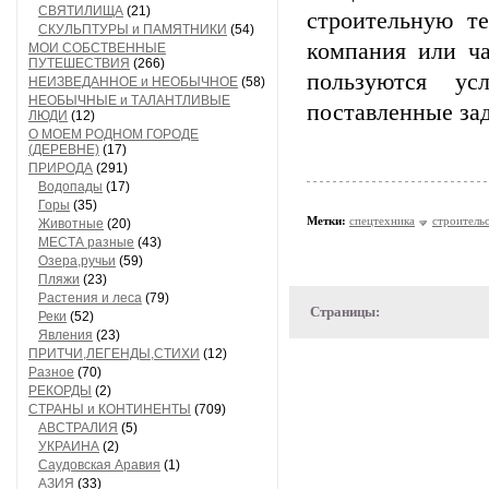
СВЯТИЛИЩА
(21)
строительную т
СКУЛЬПТУРЫ и ПАМЯТНИКИ
(54)
компания или ча
МОИ СОБСТВЕННЫЕ
ПУТЕШЕСТВИЯ
(266)
пользуются ус
НЕИЗВЕДАННОЕ и НЕОБЫЧНОЕ
(58)
НЕОБЫЧНЫЕ и ТАЛАНТЛИВЫЕ
поставленные зад
ЛЮДИ
(12)
О МОЕМ РОДНОМ ГОРОДЕ
(ДЕРЕВНЕ)
(17)
ПРИРОДА
(291)
Водопады
(17)
Горы
(35)
Метки:
спецтехника
строитель
Животные
(20)
МЕСТА разные
(43)
Озера,ручьи
(59)
Пляжи
(23)
Растения и леса
(79)
Страницы:
Реки
(52)
Явления
(23)
ПРИТЧИ,ЛЕГЕНДЫ,СТИХИ
(12)
Разное
(70)
РЕКОРДЫ
(2)
СТРАНЫ и КОНТИНЕНТЫ
(709)
АВСТРАЛИЯ
(5)
УКРАИНА
(2)
Саудовская Аравия
(1)
АЗИЯ
(33)