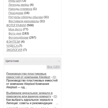
Игры,шоу
(3)
Легенды,мифы
(4)
Народы,племена
(1)
Праздники
(16)
Ритуалы,обряды,обычаи
(11)
Фестивали,карнавалы
(11)
ФОТОГРАФИИ
(568)
Мои фото
(77)
Фото дня
(183)
Фотоподборки
(297)
ФЭНТЕЗИ
(4)
ЧУДЕСА
(7)
ЭКОЛОГИЯ
(7)
Цитатник
-
Все (165)
Производство пластиковых
емкостей от компании Aleplast
-
(0)
Производство пластиковых емкостей
от компании Aleplast Компания
Aleplast — од...
Выбираем идеальное зеркало в
прихожую или ванную комнату
-
(0)
Как выбрать идеальное зеркало в
Липецке: советы и рекомендации ...