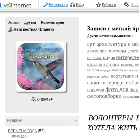
Регистрация
Вход
Рейтинги
Авос
Записи
Друзья
Комментарии
Записи с меткой б
Неизвестная Планета
Другие метки пользователя ↓
архитектура
арт
в ми
дост
домашние питомцы
интересн
индия
израиль
карелия
картины
конкурсы фо
мальта
москва
медведи
москвариу
п
португалия
породы собак
соба
санкт-петербург
фото дня
городов
фот
фотоподборки
художни
В друзья
ВОЛОНТЁРЫ В
Рубрики
-
ХОТЕЛА ЖИТЬ 
ВРЕМЕНА ГОДА
(52)
Зима
(23)