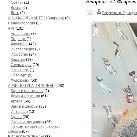
Вторник, 21 Февраля 
Осень
(21)
Весна
(6)
Рецепты_и_Рукодел
Лето
(2)
А ВЫ КАК ДУМАЕТЕ? (Вопросы)
(8)
Палеонтология
(5)
АРТ
(131)
Арт-проект
(8)
Бодиарт
(1)
Живопись
(42)
Инсталляция
(3)
Искусство
(34)
Креатив
(13)
Скульптуры
(29)
Стрит-арт
(1)
Фото-арт
(5)
Художники
(53)
АРХИТЕКТУРА,ИНТЕРЬЕР
(293)
Бары и рестораны
(2)
Дома и коттеджи
(61)
Другое
(64)
Замки и дворцы
(33)
Интерьер
(13)
Музеи
(26)
Отели и гостиницы
(26)
Церкви, монастыри, часовни,
соборы
(67)
ВИДЕОМАТЕРИАЛЫ
(88)