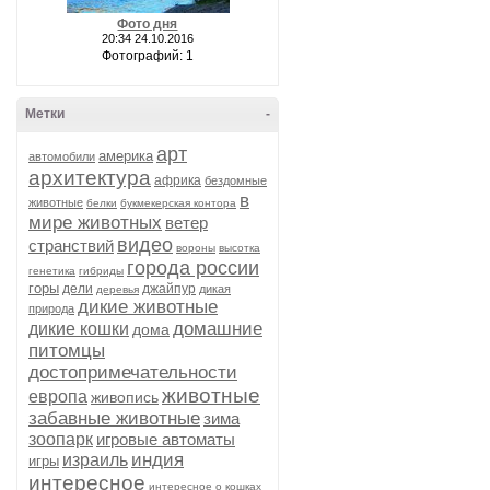
Фото дня
20:34 24.10.2016
Фотографий: 1
Метки
-
арт
америка
автомобили
архитектура
африка
бездомные
в
животные
белки
букмекерская контора
мире животных
ветер
видео
странствий
вороны
высотка
города россии
генетика
гибриды
горы
дели
джайпур
дикая
деревья
дикие животные
природа
домашние
дикие кошки
дома
питомцы
достопримечательности
животные
европа
живопись
забавные животные
зима
зоопарк
игровые автоматы
индия
израиль
игры
интересное
интересное о кошках