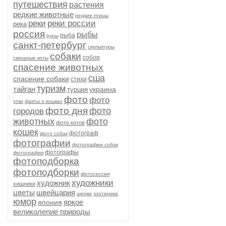
путешествия
растения
редкие животные
редкие птицы
реки
реки россии
река
россия
рыбы
рыба
руны
санкт-петербург
скульптуры
собаки
собор
смешные коты
спасение животных
сша
спасение собаки
стихи
туризм
тайган
украина
турция
фото
фото
утки
факты о кошках
фото дня
фото
городов
животных
фото
фото котов
кошек
фотограф
фото собак
фотографии
фотографии собак
фотографы
фотография
фотоподборка
фотоподборки
фотосессия
художники
художник
хищники
цветы
швейцария
щенки
эзотерика
юмор
яркое
япония
великолепие природы