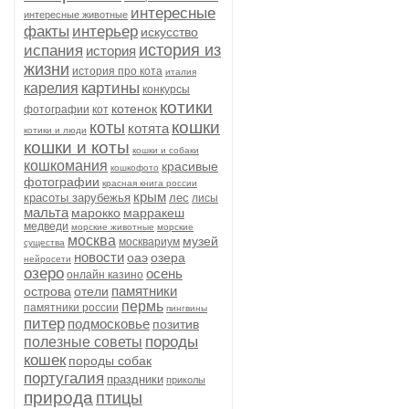
интересные
интересные животные
факты
интерьер
искусство
история из
испания
история
жизни
история про кота
италия
картины
карелия
конкурсы
котики
котенок
фотографии
кот
кошки
коты
котята
котики и люди
кошки и коты
кошки и собаки
кошкомания
красивые
кошкофото
фотографии
красная книга россии
крым
красоты зарубежья
лес
лисы
мальта
марокко
марракеш
медведи
морские животные
морские
москва
музей
москвариум
существа
новости
оаэ
озера
нейросети
озеро
осень
онлайн казино
памятники
острова
отели
пермь
памятники россии
пингвины
питер
подмосковье
позитив
породы
полезные советы
кошек
породы собак
португалия
праздники
приколы
природа
птицы