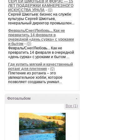
СЕРГЕЙ ШМОТЬЕВ И ФОРЭС — 15
ЛЕТ ПОДДЕРЖКИ КАМНЕРЕЗНОГО
ИСКУССТВА УРАЛА
-
(0)
Сергей Шмотьев: бизнес на службе
культуры Сергей Шмотьев,
генеральный директор промышлен...
Февраль/Снег/Любовь... Как не
превратить 14 февраля в
очередной «день сурка» с уроками
и бытом
-
(0)
Февраль/Снег/Любовь... Как не
превратить 14 февраля в очередной
«день сурка» с уроками и бытом ...
Где купить мягкий и качественный
ротанг для плетения
-
(0)
Плетение из ротанга – это
увлекательное хобби, которое
позволяет создавать уникал...
Фотоальбом
-
Все (1)