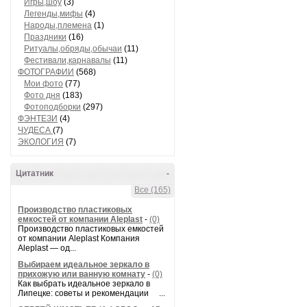
Игры,шоу
(3)
Легенды,мифы
(4)
Народы,племена
(1)
Праздники
(16)
Ритуалы,обряды,обычаи
(11)
Фестивали,карнавалы
(11)
ФОТОГРАФИИ
(568)
Мои фото
(77)
Фото дня
(183)
Фотоподборки
(297)
ФЭНТЕЗИ
(4)
ЧУДЕСА
(7)
ЭКОЛОГИЯ
(7)
Цитатник
-
Все (165)
Производство пластиковых
емкостей от компании Aleplast
-
(0)
Производство пластиковых емкостей
от компании Aleplast Компания
Aleplast — од...
Выбираем идеальное зеркало в
прихожую или ванную комнату
-
(0)
Как выбрать идеальное зеркало в
Липецке: советы и рекомендации ...