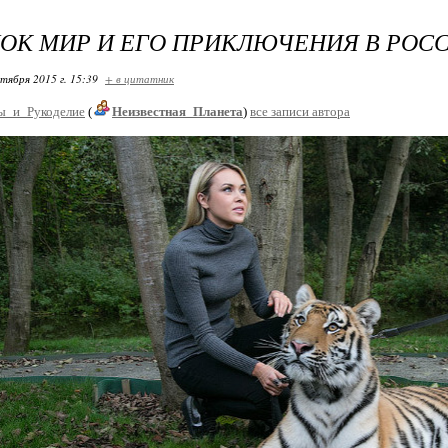
ОК МИР И ЕГО ПРИКЛЮЧЕНИЯ В РОС
ктября 2015 г. 15:39
+ в цитатник
ы_и_Рукоделие
(
Неизвестная_Планета
)
все записи автора