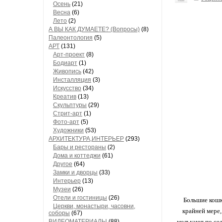
Осень
(21)
Весна
(6)
Лето
(2)
А ВЫ КАК ДУМАЕТЕ? (Вопросы)
(8)
Палеонтология
(5)
АРТ
(131)
Арт-проект
(8)
Бодиарт
(1)
Живопись
(42)
Инсталляция
(3)
Искусство
(34)
Креатив
(13)
Скульптуры
(29)
Стрит-арт
(1)
Фото-арт
(5)
Художники
(53)
АРХИТЕКТУРА,ИНТЕРЬЕР
(293)
Бары и рестораны
(2)
Дома и коттеджи
(61)
Другое
(64)
Замки и дворцы
(33)
Интерьер
(13)
Музеи
(26)
Отели и гостиницы
(26)
Большие кошки
Церкви, монастыри, часовни,
крайней мере,
соборы
(67)
ВИДЕОМАТЕРИАЛЫ
(88)
мелькают по сел