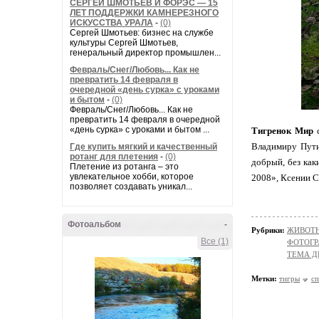
СЕРГЕЙ ШМОТЬЕВ И ФОРЭС — 15
ЛЕТ ПОДДЕРЖКИ КАМНЕРЕЗНОГО
ИСКУССТВА УРАЛА
-
(0)
Сергей Шмотьев: бизнес на службе
культуры Сергей Шмотьев,
генеральный директор промышлен...
Февраль/Снег/Любовь... Как не
превратить 14 февраля в
очередной «день сурка» с уроками
и бытом
-
(0)
Февраль/Снег/Любовь... Как не
превратить 14 февраля в очередной
«день сурка» с уроками и бытом ...
Тигренок Мир
Владимиру Пути
Где купить мягкий и качественный
ротанг для плетения
-
(0)
добрый, без ка
Плетение из ротанга – это
увлекательное хобби, которое
2008», Ксении 
позволяет создавать уникал...
Фотоальбом
-
Рубрики:
ЖИВОТН
Все (1)
ФОТОГР
ТЕМА Д
Метки:
тигры
с