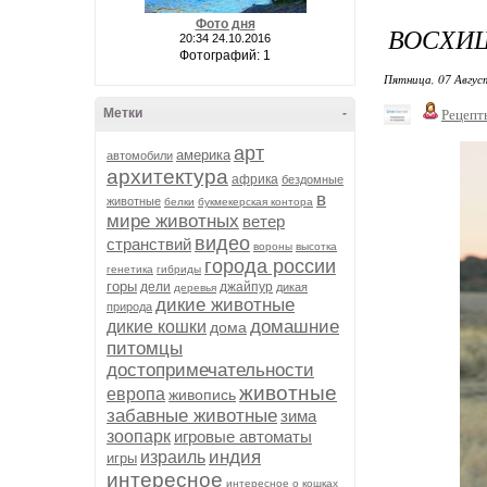
Фото дня
ВОСХИ
20:34 24.10.2016
Фотографий: 1
Пятница, 07 Авгус
Метки
-
Рецепт
арт
америка
автомобили
архитектура
африка
бездомные
в
животные
белки
букмекерская контора
мире животных
ветер
видео
странствий
вороны
высотка
города россии
генетика
гибриды
горы
дели
джайпур
дикая
деревья
дикие животные
природа
домашние
дикие кошки
дома
питомцы
достопримечательности
животные
европа
живопись
забавные животные
зима
зоопарк
игровые автоматы
индия
израиль
игры
интересное
интересное о кошках