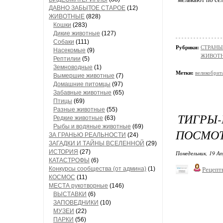
ДАВНО ЗАБЫТОЕ СТАРОЕ
(12)
ЖИВОТНЫЕ
(828)
Кошки
(283)
Дикие животные
(127)
Собаки
(111)
Рубрики:
СТРАНЫ
Насекомые
(9)
ЖИВОТН
Рептилии
(5)
Земноводные
(1)
Метки:
великобрит
Вымершие животные
(7)
Домашние питомцы
(97)
Забавные животные
(65)
Птицы
(69)
Разные животные
(55)
ТИГРЫ
Редкие животные
(63)
Рыбы и водяные животные
(69)
ПОСМОТ
ЗА ГРАНЬЮ РЕАЛЬНОСТИ
(24)
ЗАГАДКИ И ТАЙНЫ ВСЕЛЕННОЙ
(29)
ИСТОРИЯ
(27)
Понедельник, 19 Ап
КАТАСТРОФЫ
(6)
Конкурсы сообщества (от админа)
(1)
Рецепт
КОСМОС
(11)
МЕСТА рукотворные
(146)
ВЫСТАВКИ
(6)
ЗАПОВЕДНИКИ
(10)
МУЗЕИ
(22)
ПАРКИ
(56)