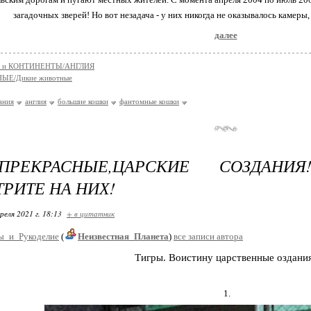
загадочных зверей! Но вот незадача - у них никогда не оказывалось камеры
далее
 и КОНТИНЕНТЫ/АНГЛИЯ
ЫЕ/Дикие животные
ания
англия
большие кошки
фантомные кошки
-ПРЕКРАСНЫЕ,ЦАРСКИЕ СОЗДАНИ
РИТЕ НА НИХ!
реля 2021 г. 18:13
+ в цитатник
ы_и_Рукоделие
(
Неизвестная_Планета
)
все записи автора
Тигры. Воистину царствeнные оздани
1.