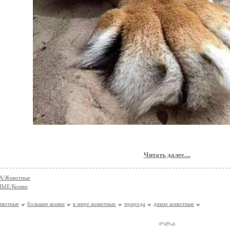
Читать далее....
А/Животные
ЫЕ/Кошки
ивотные
большие кошки
в мире животных
природа
дикие животные