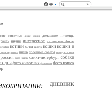
ка)
икие животные
домашние питомцы
дикие кошки
интересное
индия
зраиль
интересные факты
котики
кошки
кошки и
коты
котята
тографии
питер
полезные советы
 россии
породы кошек
пермь
собаки
россия
санкт-петербург
рыбы
рыба
то дня
фото кошек
фото животных
фото котов
ор
ОБРИТАНИИ:
ДНЕВНИК