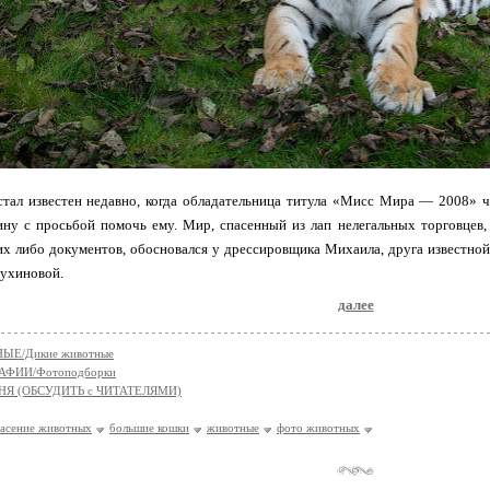
стал известен недавно, когда обладательница титула «Мисс Мира — 2008» ч
ну с просьбой помочь ему. Мир, спасенный из лап нелегальных торговцев,
ких либо документов, обосновался у дрессировщика Михаила, друга известн
Сухиновой.
далее
ЫЕ/Дикие животные
АФИИ/Фотоподборки
НЯ (ОБСУДИТЬ с ЧИТАТЕЛЯМИ)
пасение животных
большие кошки
животные
фото животных