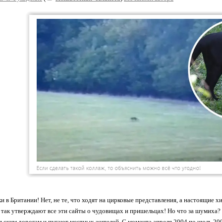
 в Британии! Нет, не те, что ходят на цирковые представления, а настоящие х
 так утверждают все эти сайты о чудовищах и пришельцах! Но что за шумиха?
ьским дорогам и пугают местных жителей. С момента апреля 2004 по июль 2005