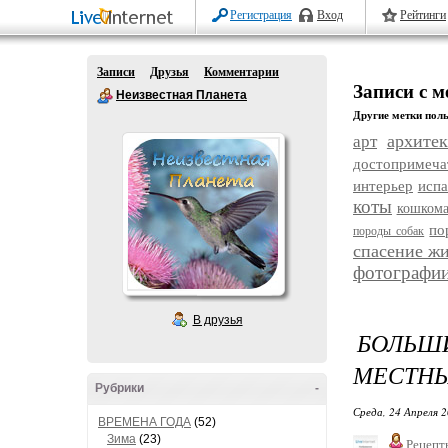
Регистрация
Вход
Рейтинги
Записи
Друзья
Комментарии
Записи с 
Неизвестная Планета
Другие метки поль
архитек
арт
достопримеча
интерьер
исп
коты
кошком
по
породы собак
спасение ж
фотографи
В друзья
БОЛЬШ
МЕСТНЫ
Рубрики
-
Среда, 24 Апреля 2
ВРЕМЕНА ГОДА
(52)
Зима
(23)
Рецепт