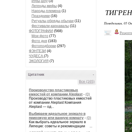
Игры,шоу
(3)
Легенды,мифы
(4)
ТИГРЕН
Народы,племена
(1)
Праздники
(16)
Ритуалы,обряды,обычаи
(11)
Понедельник, 05 О
Фестивали,карнавалы
(11)
ФОТОГРАФИИ
(568)
Рецепт
Мои фото
(77)
Фото дня
(183)
Фотоподборки
(297)
ФЭНТЕЗИ
(4)
ЧУДЕСА
(7)
ЭКОЛОГИЯ
(7)
Цитатник
-
Все (165)
Производство пластиковых
емкостей от компании Aleplast
-
(0)
Производство пластиковых емкостей
от компании Aleplast Компания
Aleplast — од...
Выбираем идеальное зеркало в
прихожую или ванную комнату
-
(0)
Как выбрать идеальное зеркало в
Липецке: советы и рекомендации ...