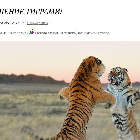
ЩЕНИЕ ТИГРАМИ!
та 2015 г. 17:07
+ в цитатник
ы_и_Рукоделие
(
Неизвестная_Планета
)
все записи автора