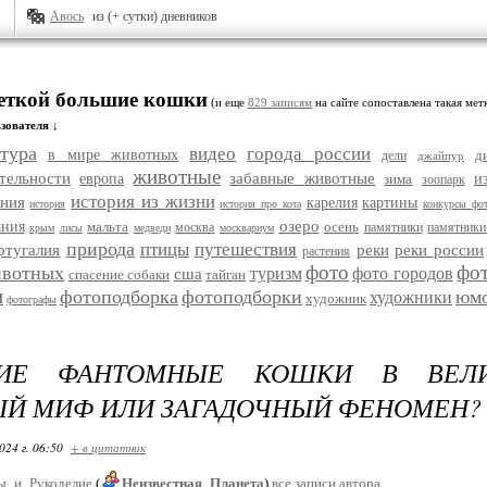
Авось
из (+ сутки) дневников
меткой большие кошки
(и еще
829 записям
на сайте сопоставлена такая мет
зователя ↓
тура
видео
города россии
в мире животных
д
дели
джайпур
животные
тельности
забавные животные
европа
зима
и
зоопарк
история из жизни
ания
карелия
картины
история
история про кота
конкурсы фо
озеро
ания
мальта
осень
москва
памятники
памятники
крым
лисы
медведи
москвариум
природа
птицы
путешествия
ртугалия
реки
реки россии
растения
фото
фо
ивотных
туризм
фото городов
сша
спасение собаки
тайган
и
фотоподборка
фотоподборки
юм
художники
художник
фотографы
ИЕ ФАНТОМНЫЕ КОШКИ В ВЕЛИК
Й МИФ ИЛИ ЗАГАДОЧНЫЙ ФЕНОМЕН?
024 г. 06:50
+ в цитатник
ы_и_Рукоделие
(
Неизвестная_Планета
)
все записи автора