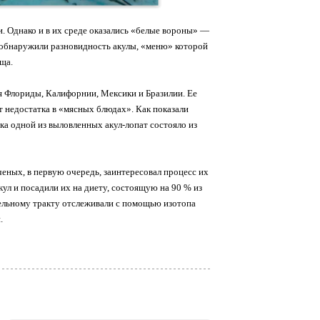
 Однако и в их среде оказались «белые вороны» —
обнаружили разновидность акулы, «меню» которой
ща.
я Флориды, Калифорнии, Мексики и Бразилии. Ее
т недостатка в «мясных блюдах». Как показали
а одной из выловленных акул-лопат состояло из
еных, в первую очередь, заинтересовал процесс их
ул и посадили их на диету, состоящую на 90 % из
ельному тракту отслеживали с помощью изотопа
.