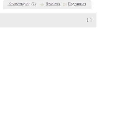
Комментарии
(
2
)
Нравится
Поделиться
[1]