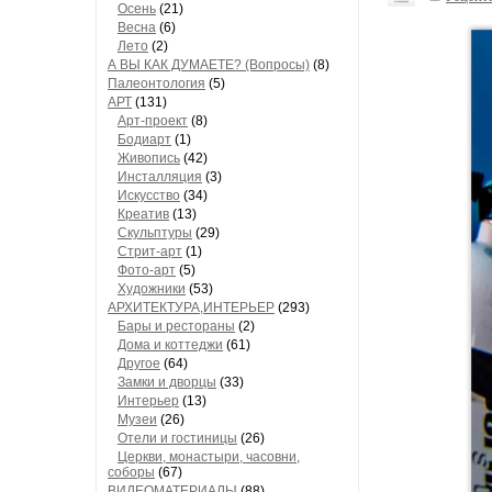
Осень
(21)
Весна
(6)
Лето
(2)
А ВЫ КАК ДУМАЕТЕ? (Вопросы)
(8)
Палеонтология
(5)
АРТ
(131)
Арт-проект
(8)
Бодиарт
(1)
Живопись
(42)
Инсталляция
(3)
Искусство
(34)
Креатив
(13)
Скульптуры
(29)
Стрит-арт
(1)
Фото-арт
(5)
Художники
(53)
АРХИТЕКТУРА,ИНТЕРЬЕР
(293)
Бары и рестораны
(2)
Дома и коттеджи
(61)
Другое
(64)
Замки и дворцы
(33)
Интерьер
(13)
Музеи
(26)
Отели и гостиницы
(26)
Церкви, монастыри, часовни,
соборы
(67)
ВИДЕОМАТЕРИАЛЫ
(88)