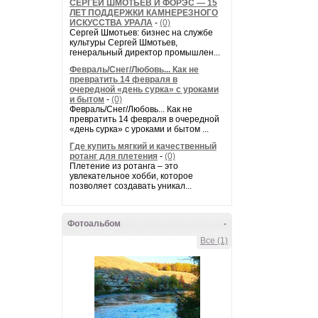
СЕРГЕЙ ШМОТЬЕВ И ФОРЭС — 15
ЛЕТ ПОДДЕРЖКИ КАМНЕРЕЗНОГО
ИСКУССТВА УРАЛА
-
(0)
Сергей Шмотьев: бизнес на службе
культуры Сергей Шмотьев,
генеральный директор промышлен...
Февраль/Снег/Любовь... Как не
превратить 14 февраля в
очередной «день сурка» с уроками
и бытом
-
(0)
Февраль/Снег/Любовь... Как не
превратить 14 февраля в очередной
«день сурка» с уроками и бытом ...
Где купить мягкий и качественный
ротанг для плетения
-
(0)
Плетение из ротанга – это
увлекательное хобби, которое
позволяет создавать уникал...
Фотоальбом
-
Все (1)