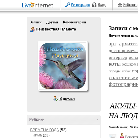
Регистрация
Вход
Рейтинги
Записи
Друзья
Комментарии
Записи с 
Неизвестная Планета
Другие метки поль
архитек
арт
достопримеча
интерьер
исп
коты
кошком
по
породы собак
спасение ж
фотографи
В друзья
АКУЛЫ-
НА ЛЮД
Рубрики
-
Понедельник, 10 Ию
ВРЕМЕНА ГОДА
(52)
Зима
(23)
Рецепт