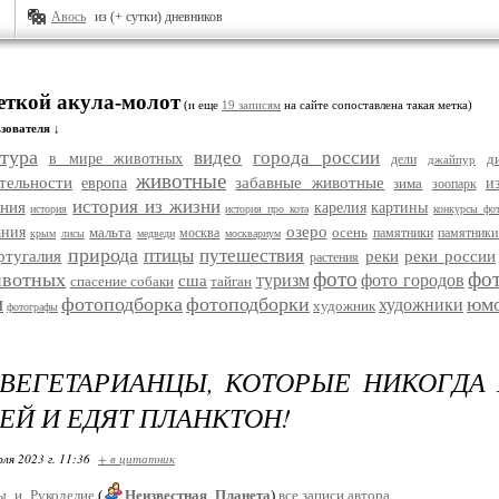
Авось
из (+ сутки) дневников
меткой акула-молот
(и еще
19 записям
на сайте сопоставлена такая метка)
зователя ↓
тура
видео
города россии
в мире животных
д
дели
джайпур
животные
тельности
забавные животные
европа
зима
и
зоопарк
история из жизни
ания
карелия
картины
история
история про кота
конкурсы фо
озеро
ания
мальта
осень
москва
памятники
памятники
крым
лисы
медведи
москвариум
природа
птицы
путешествия
ртугалия
реки
реки россии
растения
фото
фо
ивотных
туризм
фото городов
сша
спасение собаки
тайган
и
фотоподборка
фотоподборки
юм
художники
художник
фотографы
ВЕГЕТАРИАНЦЫ, КОТОРЫЕ НИКОГДА
ЕЙ И ЕДЯТ ПЛАНКТОН!
ля 2023 г. 11:36
+ в цитатник
ы_и_Рукоделие
(
Неизвестная_Планета
)
все записи автора