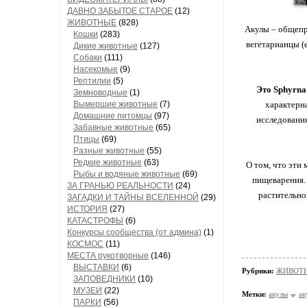
ДАВНО ЗАБЫТОЕ СТАРОЕ
(12)
ЖИВОТНЫЕ
(828)
Акулы – общепр
Кошки
(283)
вегетарианцы 
Дикие животные
(127)
Собаки
(111)
Насекомые
(9)
Рептилии
(5)
Это Sphyrna
Земноводные
(1)
Вымершие животные
(7)
характерна
Домашние питомцы
(97)
исследовани
Забавные животные
(65)
Птицы
(69)
Разные животные
(55)
Редкие животные
(63)
О том, что эти
Рыбы и водяные животные
(69)
пищеварения. 
ЗА ГРАНЬЮ РЕАЛЬНОСТИ
(24)
растительно
ЗАГАДКИ И ТАЙНЫ ВСЕЛЕННОЙ
(29)
ИСТОРИЯ
(27)
КАТАСТРОФЫ
(6)
Конкурсы сообщества (от админа)
(1)
КОСМОС
(11)
МЕСТА рукотворные
(146)
ВЫСТАВКИ
(6)
Рубрики:
ЖИВОТНЫ
ЗАПОВЕДНИКИ
(10)
МУЗЕИ
(22)
Метки:
акулы
ак
ПАРКИ
(56)