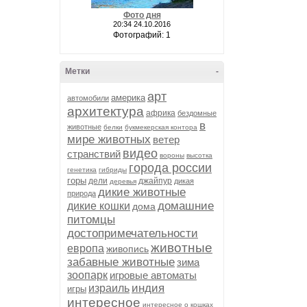
Фото дня
20:34 24.10.2016
Фотографий: 1
Метки
-
арт
америка
автомобили
архитектура
африка
бездомные
в
животные
белки
букмекерская контора
мире животных
ветер
видео
странствий
вороны
высотка
города россии
генетика
гибриды
горы
дели
джайпур
дикая
деревья
дикие животные
природа
домашние
дикие кошки
дома
питомцы
достопримечательности
животные
европа
живопись
забавные животные
зима
зоопарк
игровые автоматы
индия
израиль
игры
интересное
интересное о кошках