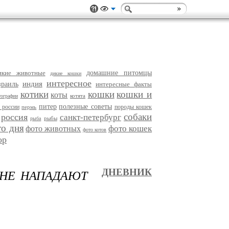
икие животные
домашние питомцы
дикие кошки
интересное
индия
зраиль
интересные факты
котики
кошки
кошки и
коты
котята
тографии
питер
полезные советы
 россии
породы кошек
пермь
собаки
россия
санкт-петербург
рыбы
рыба
то дня
фото кошек
фото животных
фото котов
ор
 НЕ НАПАДАЮТ
ДНЕВНИК