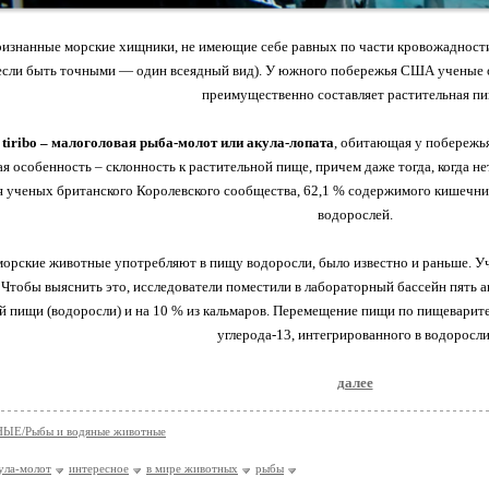
изнанные морские хищники, не имеющие себе равных по части кровожадности.
(если быть точными — один всеядный вид). У южного побережья США ученые 
преимущественно составляет растительная пи
 tiribo – малоголовая рыба-молот или акула-лопата
, обитающая у побережь
я особенность – склонность к растительной пище, причем даже тогда, когда не
я ученых британского Королевского сообщества, 62,1 % содержимого кишечник
водорослей.
 морские животные употребляют в пищу водоросли, было известно и раньше. Уч
Чтобы выяснить это, исследователи поместили в лабораторный бассейн пять ак
й пищи (водоросли) и на 10 % из кальмаров. Перемещение пищи по пищеварит
углерода-13, интегрированного в водоросли
далее
Е/Рыбы и водяные животные
ула-молот
интересное
в мире животных
рыбы