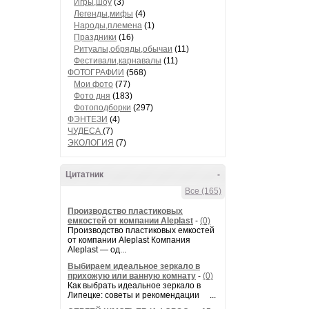
Игры,шоу
(3)
Легенды,мифы
(4)
Народы,племена
(1)
Праздники
(16)
Ритуалы,обряды,обычаи
(11)
Фестивали,карнавалы
(11)
ФОТОГРАФИИ
(568)
Мои фото
(77)
Фото дня
(183)
Фотоподборки
(297)
ФЭНТЕЗИ
(4)
ЧУДЕСА
(7)
ЭКОЛОГИЯ
(7)
Цитатник
-
Все (165)
Производство пластиковых
емкостей от компании Aleplast
-
(0)
Производство пластиковых емкостей
от компании Aleplast Компания
Aleplast — од...
Выбираем идеальное зеркало в
прихожую или ванную комнату
-
(0)
Как выбрать идеальное зеркало в
Липецке: советы и рекомендации ...