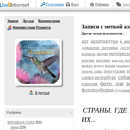
Регистрация
Вход
Рейтинги
Авос
Записи
Друзья
Комментарии
Записи с меткой аз
Неизвестная Планета
Другие метки пользователя ↓
архитектура
арт
в ми
дост
домашние питомцы
интересн
индия
израиль
карелия
картины
конкурсы фот
мальта
москва
медведи
москвариу
п
португалия
породы собак
соба
санкт-петербург
фото дня
городов
ф
фотоподборки
художни
В друзья
СТРАНЫ, ГДЕ
Рубрики
-
ИХ...
ВРЕМЕНА ГОДА
(52)
Зима
(23)