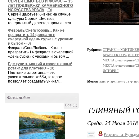
СЕРГЕЙ ШМОТЬЕВ И ФОРЭС — 15
ЛЕТ ПОДДЕРЖКИ КАМНЕРЕЗНОГО
ИСКУССТВА УРАЛА
-
(0)
Сергей Шмотьев: бизнес на службе
культуры Сергей Шмотьев,
генеральный директор промышлен...
Февраль/Снег/Любовь... Как не
превратить 14 февраля в
очередной «день сурка» с уроками
и бытом
-
(0)
Февраль/Снег/Любовь... Как не
Рубрики:
СТРАНЫ и КОНТИНЕ
превратить 14 февраля в очередной
АРХИТЕКТУРА,ИНТЕРЬЕР
«день сурка» с уроками и бытом ...
МЕСТА рукотворные/
Где купить мягкий и качественный
МЕСТА рукотворные
ротанг для плетения
-
(0)
ИСТОРИЯ
Плетение из ротанга – это
увлекательное хобби, которое
позволяет создавать уникал...
Метки:
азия
архитектура
ис
Фотоальбом
-
Все (1)
ГЛИНЯНЫЙ ГО
Среда, 25 Июля 2018 
Рецепты_и_Рукодел