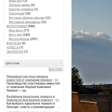
Игры,шоу
(3)
Легенды,мифы
(4)
Народы,племена
(1)
Праздники
(16)
Ритуалы,обряды,обычаи
(11)
Фестивали,карнавалы
(11)
ФОТОГРАФИИ
(568)
Мои фото
(77)
Фото дня
(183)
Фотоподборки
(297)
ФЭНТЕЗИ
(4)
ЧУДЕСА
(7)
ЭКОЛОГИЯ
(7)
Цитатник
-
Все (165)
Производство пластиковых
емкостей от компании Aleplast
-
(0)
Производство пластиковых емкостей
от компании Aleplast Компания
Aleplast — од...
Выбираем идеальное зеркало в
прихожую или ванную комнату
-
(0)
Как выбрать идеальное зеркало в
Липецке: советы и рекомендации ...