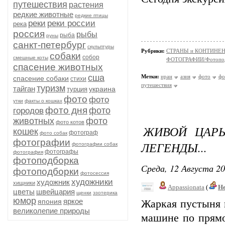
путешествия
растения
редкие животные
редкие птицы
реки
реки россии
река
россия
рыбы
рыба
руны
санкт-петербург
скульптуры
Рубрики:
СТРАНЫ и КОНТИНЕ
собаки
собор
смешные коты
ФОТОГРАФИИ/Фотопо
спасение животных
сша
Метки:
иран
азия
фото
фо
спасение собаки
стихи
путешествия
туризм
тайган
украина
турция
фото
фото
утки
факты о кошках
фото дня
фото
городов
животных
фото
фото котов
ЖИВОЙ ЦАРЬ
кошек
фотограф
фото собак
фотографии
ЛЕГЕНДЫ...
фотографии собак
фотографы
фотография
фотоподборка
Среда, 12 Августа 20
фотоподборки
фотосессия
художники
художник
хищники
Appassionata
(
Не
цветы
швейцария
щенки
эзотерика
юмор
яркое
япония
Жаркая пустыня и
великолепие природы
машине по прямо