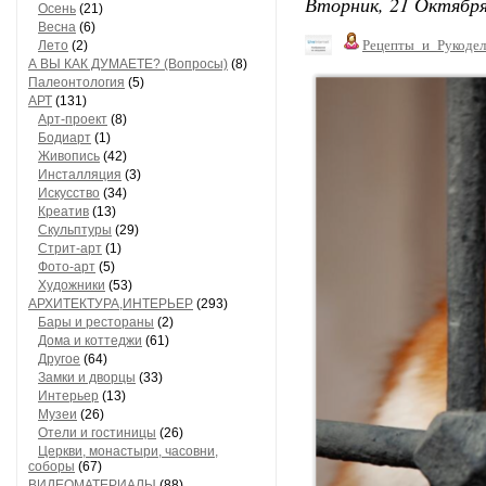
Вторник, 21 Октября
Осень
(21)
Весна
(6)
Рецепты_и_Рукодел
Лето
(2)
А ВЫ КАК ДУМАЕТЕ? (Вопросы)
(8)
Палеонтология
(5)
АРТ
(131)
Арт-проект
(8)
Бодиарт
(1)
Живопись
(42)
Инсталляция
(3)
Искусство
(34)
Креатив
(13)
Скульптуры
(29)
Стрит-арт
(1)
Фото-арт
(5)
Художники
(53)
АРХИТЕКТУРА,ИНТЕРЬЕР
(293)
Бары и рестораны
(2)
Дома и коттеджи
(61)
Другое
(64)
Замки и дворцы
(33)
Интерьер
(13)
Музеи
(26)
Отели и гостиницы
(26)
Церкви, монастыри, часовни,
соборы
(67)
ВИДЕОМАТЕРИАЛЫ
(88)