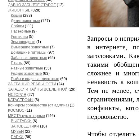
ДАВНО ЗАБЫТОЕ СТАРОЕ
(12)
ЖИВОТНЫЕ
(828)
Кошки
(283)
Дикие животные
(127)
Собаки
(111)
Насекомые
(9)
Рептилии
(5)
Запросы о непри
Земноводные
(1)
в интернете, п
Вымершие животные
(7)
Домашние питомцы
(97)
заголовками. Ка
Забавные животные
(65)
Птицы
(69)
такими обобщен
Разные животные
(55)
сложнее и мног
Редкие животные
(63)
Рыбы и водяные животные
(69)
ненависть к кош
ЗА ГРАНЬЮ РЕАЛЬНОСТИ
(24)
Тем не менее, 
ЗАГАДКИ И ТАЙНЫ ВСЕЛЕННОЙ
(29)
ИСТОРИЯ
(27)
ограничениями, 
КАТАСТРОФЫ
(6)
Конкурсы сообщества (от админа)
(1)
конфликты, кот
КОСМОС
(11)
недовольство.
МЕСТА рукотворные
(146)
ВЫСТАВКИ
(6)
ЗАПОВЕДНИКИ
(10)
МУЗЕИ
(22)
Чтобы отделить 
ПАРКИ
(56)