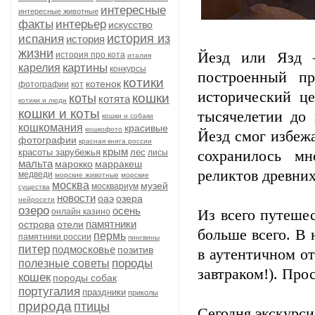
интересные
интересные животные
факты
интерьер
искусство
история из
испания
история
жизни
Йезд или Язд 
история про кота
италия
картины
карелия
конкурсы
построенный пр
котики
котенок
фотографии
кот
исторический це
кошки
коты
котята
котики и люди
кошки и коты
тысячелетии до 
кошки и собаки
кошкомания
красивые
кошкофото
Йезд смог избежа
фотографии
красная книга россии
крым
красоты зарубежья
лес
лисы
сохранилось мн
мальта
марокко
марракеш
реликтов древних
медведи
морские животные
морские
москва
музей
москвариум
существа
новости
оаэ
озера
нейросети
озеро
осень
онлайн казино
Из всего путеше
памятники
острова
отели
больше всего. В 
пермь
памятники россии
пингвины
питер
подмосковье
позитив
в аутентичном от
породы
полезные советы
завтраком!). Про
кошек
породы собак
португалия
праздники
приколы
природа
птицы
Сегодня экскурс