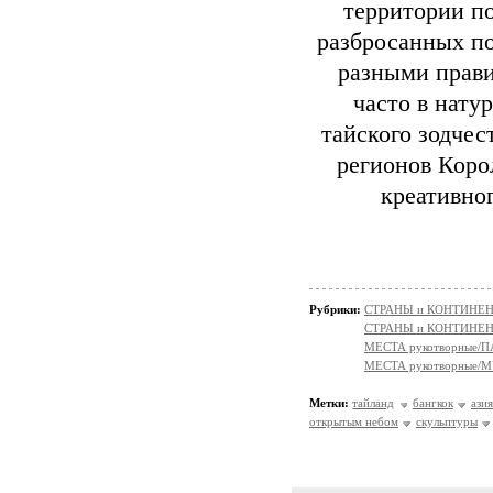
территории по
разбросанных по
разными прави
часто в нату
тайского зодчес
регионов Коро
креативног
Рубрики:
СТРАНЫ и КОНТИНЕ
СТРАНЫ и КОНТИНЕ
МЕСТА рукотворные/
МЕСТА рукотворные/
Метки:
тайланд
бангкок
ази
открытым небом
скульптуры