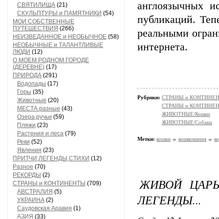
англоязычных и
СВЯТИЛИЩА
(21)
СКУЛЬПТУРЫ и ПАМЯТНИКИ
(54)
публикаций. Теп
МОИ СОБСТВЕННЫЕ
ПУТЕШЕСТВИЯ
(266)
реальными огран
НЕИЗВЕДАННОЕ и НЕОБЫЧНОЕ
(58)
интернета.
НЕОБЫЧНЫЕ и ТАЛАНТЛИВЫЕ
ЛЮДИ
(12)
О МОЕМ РОДНОМ ГОРОДЕ
(ДЕРЕВНЕ)
(17)
ПРИРОДА
(291)
Водопады
(17)
Горы
(35)
Рубрики:
СТРАНЫ и КОНТИНЕ
Животные
(20)
СТРАНЫ и КОНТИНЕ
МЕСТА разные
(43)
ЖИВОТНЫЕ/Кошки
Озера,ручьи
(59)
ЖИВОТНЫЕ/Собаки
Пляжи
(23)
Растения и леса
(79)
Метки:
кошки
кошкомания
к
Реки
(52)
Явления
(23)
ПРИТЧИ,ЛЕГЕНДЫ,СТИХИ
(12)
Разное
(70)
РЕКОРДЫ
(2)
ЖИВОЙ ЦАРЬ
СТРАНЫ и КОНТИНЕНТЫ
(709)
АВСТРАЛИЯ
(5)
ЛЕГЕНДЫ...
УКРАИНА
(2)
Саудовская Аравия
(1)
АЗИЯ
(33)