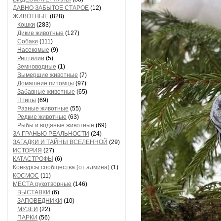
ДАВНО ЗАБЫТОЕ СТАРОЕ
(12)
ЖИВОТНЫЕ
(828)
Кошки
(283)
Дикие животные
(127)
Собаки
(111)
Насекомые
(9)
Рептилии
(5)
Земноводные
(1)
Вымершие животные
(7)
Домашние питомцы
(97)
Забавные животные
(65)
Птицы
(69)
Разные животные
(55)
Редкие животные
(63)
Рыбы и водяные животные
(69)
ЗА ГРАНЬЮ РЕАЛЬНОСТИ
(24)
ЗАГАДКИ И ТАЙНЫ ВСЕЛЕННОЙ
(29)
ИСТОРИЯ
(27)
КАТАСТРОФЫ
(6)
Конкурсы сообщества (от админа)
(1)
КОСМОС
(11)
МЕСТА рукотворные
(146)
ВЫСТАВКИ
(6)
ЗАПОВЕДНИКИ
(10)
МУЗЕИ
(22)
ПАРКИ
(56)