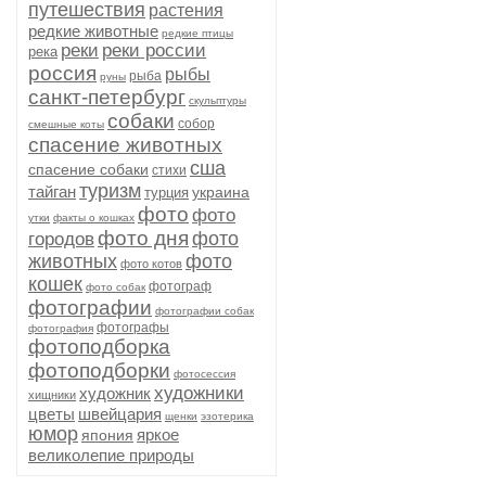
путешествия
растения
редкие животные
редкие птицы
реки
реки россии
река
россия
рыбы
рыба
руны
санкт-петербург
скульптуры
собаки
собор
смешные коты
спасение животных
сша
спасение собаки
стихи
туризм
тайган
украина
турция
фото
фото
утки
факты о кошках
фото дня
фото
городов
животных
фото
фото котов
кошек
фотограф
фото собак
фотографии
фотографии собак
фотографы
фотография
фотоподборка
фотоподборки
фотосессия
художники
художник
хищники
цветы
швейцария
щенки
эзотерика
юмор
яркое
япония
великолепие природы