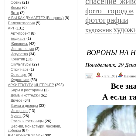
спасение жив
Осень
(21)
Весна
(6)
фото городов
Лето
(2)
фотографии
А ВЫ КАК ДУМАЕТЕ? (Вопросы)
(8)
Палеонтология
(5)
худож
АРТ
(131)
художник
Арт-проект
(8)
Бодиарт
(1)
Живопись
(42)
Инсталляция
(3)
ВОРОНЫ НА 
Искусство
(34)
Креатив
(13)
Понедельник, 29 Дека
Скульптуры
(29)
Стрит-арт
(1)
Фото-арт
(5)
klari126
(
Неизв
Художники
(53)
Все зн
АРХИТЕКТУРА,ИНТЕРЬЕР
(293)
Бары и рестораны
(2)
А если так,
Дома и коттеджи
(61)
Другое
(64)
Замки и дворцы
(33)
Интерьер
(13)
Музеи
(26)
Отели и гостиницы
(26)
Церкви, монастыри, часовни,
соборы
(67)
ВИДЕОМАТЕРИАЛЫ
(88)