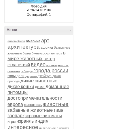
Фото дня
20:34 24.10.2016
Фотографий: 1
Метки
-
арт
америка
автомобили
архитектура
африка
бездомные
в
животные
белки
букмекерская контора
мире животных
ветер
видео
странствий
вороны
высотка
города россии
генетика
гибриды
горы
дели
джайпур
дикая
деревья
дикие животные
природа
домашние
дикие кошки
дома
питомцы
достопримечательности
животные
европа
живопись
забавные животные
зима
зоопарк
игровые автоматы
индия
израиль
игры
интересное
интересное о кошках