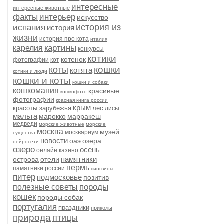
интересные
интересные животные
факты
интерьер
искусство
история из
испания
история
жизни
история про кота
италия
картины
карелия
конкурсы
котики
котенок
фотографии
кот
кошки
коты
котята
котики и люди
кошки и коты
кошки и собаки
кошкомания
красивые
кошкофото
фотографии
красная книга россии
крым
красоты зарубежья
лес
лисы
мальта
марокко
марракеш
медведи
морские животные
морские
москва
музей
москвариум
существа
новости
оаэ
озера
нейросети
озеро
осень
онлайн казино
памятники
острова
отели
пермь
памятники россии
пингвины
питер
подмосковье
позитив
породы
полезные советы
кошек
породы собак
португалия
праздники
приколы
природа
птицы