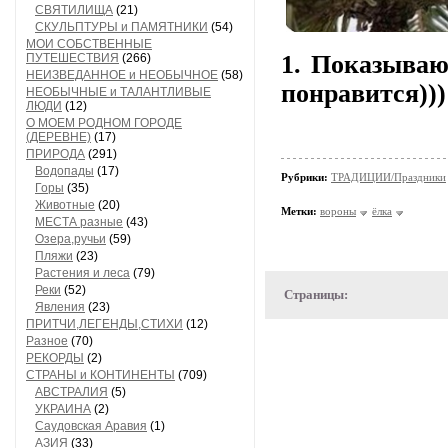
СВЯТИЛИЩА
(21)
СКУЛЬПТУРЫ и ПАМЯТНИКИ
(54)
МОИ СОБСТВЕННЫЕ
1. Показываю
ПУТЕШЕСТВИЯ
(266)
НЕИЗВЕДАННОЕ и НЕОБЫЧНОЕ
(58)
понравится)))
НЕОБЫЧНЫЕ и ТАЛАНТЛИВЫЕ
ЛЮДИ
(12)
О МОЕМ РОДНОМ ГОРОДЕ
(ДЕРЕВНЕ)
(17)
ПРИРОДА
(291)
Водопады
(17)
Рубрики:
ТРАДИЦИИ/Праздники
Горы
(35)
Животные
(20)
Метки:
вороны
ёлка
МЕСТА разные
(43)
Озера,ручьи
(59)
Пляжи
(23)
Растения и леса
(79)
Реки
(52)
Страницы:
Явления
(23)
ПРИТЧИ,ЛЕГЕНДЫ,СТИХИ
(12)
Разное
(70)
РЕКОРДЫ
(2)
СТРАНЫ и КОНТИНЕНТЫ
(709)
АВСТРАЛИЯ
(5)
УКРАИНА
(2)
Саудовская Аравия
(1)
АЗИЯ
(33)