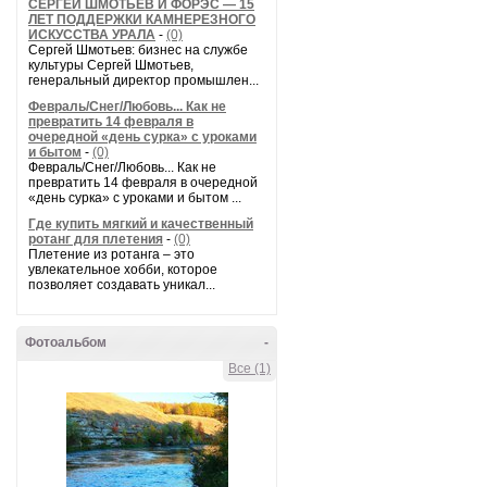
СЕРГЕЙ ШМОТЬЕВ И ФОРЭС — 15
ЛЕТ ПОДДЕРЖКИ КАМНЕРЕЗНОГО
ИСКУССТВА УРАЛА
-
(0)
Сергей Шмотьев: бизнес на службе
культуры Сергей Шмотьев,
генеральный директор промышлен...
Февраль/Снег/Любовь... Как не
превратить 14 февраля в
очередной «день сурка» с уроками
и бытом
-
(0)
Февраль/Снег/Любовь... Как не
превратить 14 февраля в очередной
«день сурка» с уроками и бытом ...
Где купить мягкий и качественный
ротанг для плетения
-
(0)
Плетение из ротанга – это
увлекательное хобби, которое
позволяет создавать уникал...
Фотоальбом
-
Все (1)