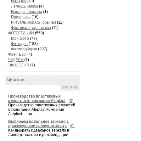
Игры,шоу
(3)
Легенды,мифы
(4)
Народы,племена
(1)
Праздники
(16)
Ритуалы,обряды,обычаи
(11)
Фестивали,карнавалы
(11)
ФОТОГРАФИИ
(568)
Мои фото
(77)
Фото дня
(183)
Фотоподборки
(297)
ФЭНТЕЗИ
(4)
ЧУДЕСА
(7)
ЭКОЛОГИЯ
(7)
Цитатник
-
Все (165)
Производство пластиковых
емкостей от компании Aleplast
-
(0)
Производство пластиковых емкостей
от компании Aleplast Компания
Aleplast — од...
Выбираем идеальное зеркало в
прихожую или ванную комнату
-
(0)
Как выбрать идеальное зеркало в
Липецке: советы и рекомендации ...