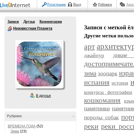
Регистрация
Вход
Рейтинги
Авос
Записи
Друзья
Комментарии
Записи с меткой ё
Неизвестная Планета
Другие метки пользо
арт
архитекту
дикие 
джайпур
достопримечате
изра
зима
зоопарк
испания
история
конкурсы фотографии
В друзья
кошкомания
кры
памятники
памятни
пор
Рубрики
-
породы собак
реки
реки росс
ВРЕМЕНА ГОДА
(52)
Зима
(23)